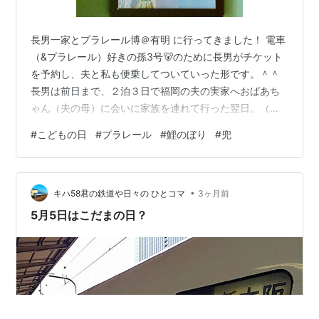
長男一家とプラレール博＠有明 に行ってきました！ 電車
（&プラレール）好きの孫3号🐻のために長男がチケット
を予約し、夫と私も便乗してついていった形です。＾＾
長男は前日まで、２泊３日で福岡の夫の実家へおばあち
ゃん（夫の母）に会いに家族を連れて行った翌日。（前
夜、帰ってきたばかり）長男もお嫁さんも疲れているで
#
こどもの日
#
プラレール
#
鯉のぼり
#
兜
しょうに、誘ってくれてありがとう。おかげで楽しい一
日になりました。(^｡^)肝心の孫3号🐻（2歳半）は途中か
ら眠くなって .. 帰りはベビーカーでおねんね 💤フードコ
•
ートで少し遅めのランチとなりました。↓↓↓息子夫婦は
キハ58君の鉄道や日々の ひとコマ
3ヶ月前
カレー、私は汁無し担々麺。孫の玉子炒飯と夫の香港焼
5月5日はこだまの日？
きそばの写真は撮りそびれま…