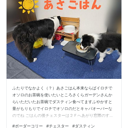
ふたりでなかよく（？）あさごはん本来ならばイロチで
オソロのお茶碗を使いたいところさくらガーデンさんか
らいただいたお茶碗でダスティン食べてますふやかすと
量がもりもりでイロチでオソロのだとキャパオーバーな
のでね ごはんの後チェスターは２Ｆへあがり窓際のすみ
っこに行って寝ていたゆっくり休めるようにブランケッ
#
ボーダーコリー
#
チェスター
#
ダスティン