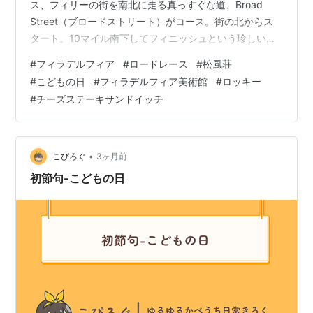
ス、フィリーの街を南北に走る真っすぐな道、Broad
Street（ブロードストリート）がコース。街の北からス
タート。10マイル南下してフィニッシュという珍しいコ
ースです。 午前7時にレースがスタート。この様子をテ
#
フィラデルフィア
#
ロードレース
#
松風荘
レビで見て支度をしてブロードストリートに向かいまし
#
こどもの日
#
フィラデルフィア美術館
#
ロッキー
た。娘のアパートからは徒歩数分。スタートから6マイル
#
チーズステーキサンドイッチ
ちょっと（10キロ程）の所で応援しました。 しばらくす
るとやってきましたよ、最初のランナーが。カッコイ
イ！！youtu.be この時7時28分。10キロを28分で走…
•
こぴろぐ
3ヶ月前
初節句-こどもの日