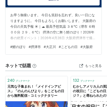
お早う御座います。 今日も笑顔を忘れず、良い一日にな
りますように。 今日もよろしくお願いします。 大阪府の
今日の天気予報 ☀｜☁ 最高予想気温 ３８℃（堺市 ６時
００分 ２９．６℃） 摂津の空に舞う鯉のぼり！2026年
春の絶景イベント｜2026年4月28日 大阪府摂津市で撮影
した、春の風物詩「鯉のぼり」の風景です。 青空の下、
#
鯉のぼり
#
摂津市
#
大正川
#
こどもの日
#
大阪府
たくさんの鯉のぼりが春風を受けて元気よく泳ぐ姿は圧
巻。 摂津の春を代表する美しい景色を4K映像でお楽しみ
ください。 毎年春に大正川周辺で開催される鯉のぼりイ
ネットで話題
もっと見る
ベントでは、多くの鯉のぼりが大空を彩り、春の訪れを
感じさせてくれます。 春の風景や大阪の魅力をぜひ最後
までご覧くださ…
240
132
ブックマーク
ブックマーク
元気な子集まれ！「メイドインアビ
むかしアメリカ人の英
ス」「のんのんびより」をこどもの日
の祝日に「こどもの日
から無料配信 - コミックナタリー
ジ？」と尋ねられたの
る」と答えると大爆笑