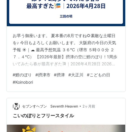
お早う御座います。 夏本番の8月ですね🌻素敵な土曜日
を♪ 今日もよろしくお願いします。 大阪府の今日の天気
予報 ☀｜☁ 最高予想気温 ３６℃（堺市 ５時００分 ２
７．４℃） 【2026年最新】摂津の空に鯉のぼり！1周歩
いてみたら春が最高すぎた🎏｜2026年4月28日 2026年4
月28日、摂津の大空に広がる鯉のぼりを見ながら、ぐる
#
鯉のぼり
#
摂津市
#
摂津
#
大正川
#
こどもの日
っと1周歩いてみました。 春の風に揺れる鯉のぼりと、穏
#
Koinobori
やかな街並み。 ゆったりとした時間を感じられる癒しの
散歩動画です。 ぜひリラックスしながらご覧ください🎏
📍場所：摂津（大阪） 📅撮影日：2026年4月28日 チャ
ンネル登録・高評価もよろしくお願いします！
•
セブンすヘブン Seventh Heaven
2ヶ月前
こいのぼりとフリースタイル