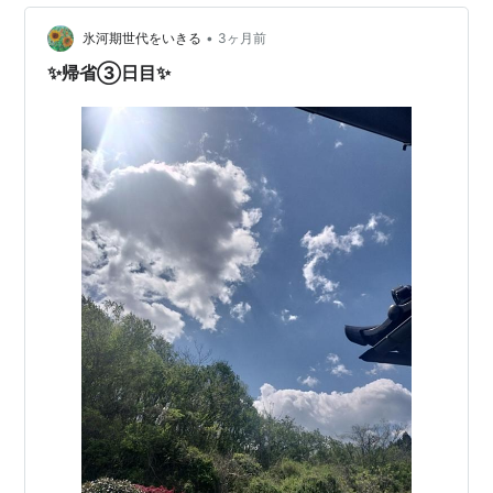
かもしれない(ﾟдﾟ)！ あとサーモン入れなかったから あ
んまり彩りが良くないの(/ω＼)」 …
•
氷河期世代をいきる
3ヶ月前
✨帰省③日目✨