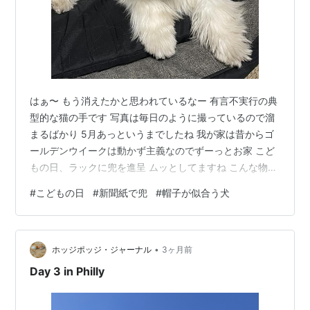
はぁ〜 もう消えたかと思われているなー 有言不実行の典
型的な猫の手です 写真は毎日のように撮っているので溜
まるばかり 5月あっというまでしたね 我が家は昔からゴ
ールデンウイークは動かず主義なのでずーっとお家 こど
もの日、ラックに兜を進呈 ムッとしてますね こんな物被
せるなと振り落とす寸前 それなら小さいのはどうとのっ
#
こどもの日
#
新聞紙で兜
#
帽子が似合う犬
けてみたけど結果は同じ ラックの災難は続いて 日差しが
強くなってきたので母のお散歩帽子、庭仕事帽子、おし
ゃれ用帽子を出した ラックちゃ〜んと甘い声で呼んでみ
•
た お散歩お散歩とやってきたラック あら〜似合うじゃな
ホッジポッジ・ジャーナル
3ヶ月前
い くまのパディントンみたい と言ってもそんなの関係な
Day 3 in Philly
いラックは漏れなく…