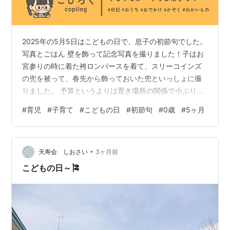
2025年の5月5日はこどもの日で、息子の初節句でした。
写真とごはん 壁を飾って記念写真を撮りました！子はお
宮参りの時に着た袴ロンパースを着て、スリーコインズ
の兜を被って、春先から飾っておいた兜といっしょに撮
りました。 予算というよりは置き場所の関係で小ぶりで
はあるんですが、とってもかわいい兜をお迎えしたので
#
育児
#
子育て
#
こどもの日
#
初節句
#
0歳
#
5ヶ月
満足です。ふふ。息子のこれからを一緒に見守ってね〜
🎏 とはいえまだ息子は0歳5ヶ月児、子供の日だからと本
人に何かが出来るわけではないので、離乳食をこどもの
•
日仕様にしてみました。 ⭐️メニュー・こいのぼりのおか
天寿会 しおさい
3ヶ月前
ゆ（10倍がゆ、ブロッコリー、にんじん）・白身魚のか
こどもの日～🎏
ぶと（たい、ブロッコリー、に…