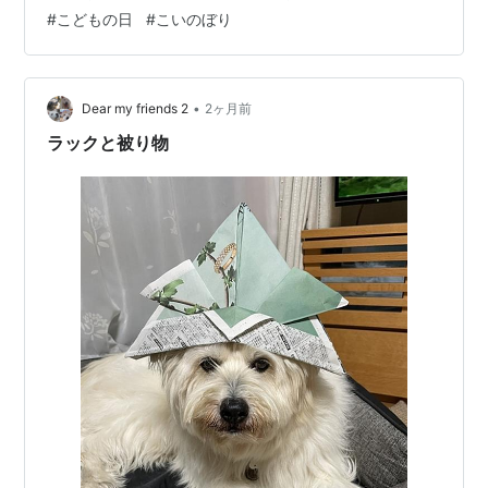
トをかけてあげた調子に乗った私一緒にくつろごうと隣
#
こどもの日
#
こいのぼり
に行ったら断られた(笑) そういえばこどもの日は昨日だ
ったのにこいのぼりと撮るの忘れてたね🎏 並んで撮影な
んてできるのかなおとなになるなんてゆっくりでいいの
だけれどいうこと聞いてくれるといいのだけれどって焦
•
Dear my friends 2
2ヶ月前
る気持ちもあるのも確か Chester’s…
ラックと被り物