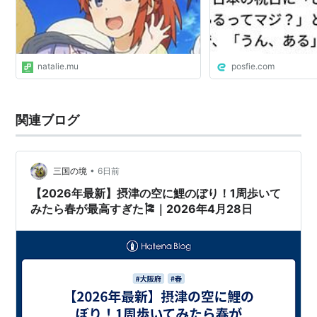
natalie.mu
posfie.com
関連ブログ
•
三国の境
6日前
【2026年最新】摂津の空に鯉のぼり！1周歩いて
みたら春が最高すぎた🎏｜2026年4月28日