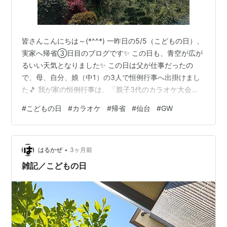
皆さんこんにちは～(*^^*) 一昨日の5/5（こどもの日）、
実家へ帰省③日目のブログです✨ この日も、青空が広が
るいい天気となりました✨ この日は父が仕事だったの
で、母、自分、娘（中1）の3人で恒例行事へ出掛けまし
た🎵 我が家の恒例行事は、「親子3代のカラオケ大会
🎤」です笑✨ ※弟はどこかへ出掛けてしまいました。 こ
#
こどもの日
#
カラオケ
#
帰省
#
仙台
#
GW
の日は天気がよいので、カラオケ店まで歩いて行きます
(^^♪ もう桜は終わりそうです🌸✨ 何だか川が濁っていま
す💦 そして3時間、親子3代のカラオケタイムが始まりま
•
した🎵 最初はご飯を堪能してから、歌に入ります(*^^*)
はるかぜ
3ヶ月前
ここはレストランに併設しているカラオケ店で板前さん
雑記／こどもの日
とかもい…