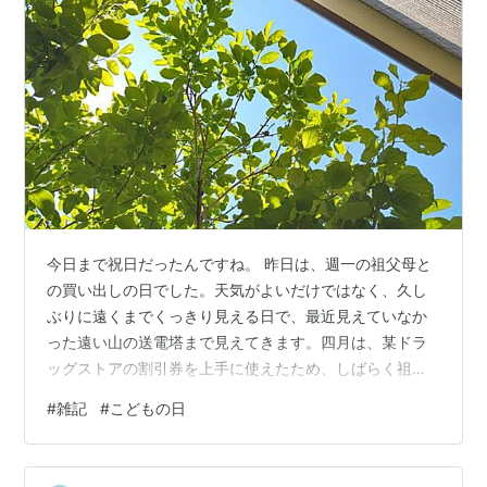
今日まで祝日だったんですね。 昨日は、週一の祖父母と
の買い出しの日でした。天気がよいだけではなく、久し
ぶりに遠くまでくっきり見える日で、最近見えていなか
った遠い山の送電塔まで見えてきます。四月は、某ドラ
ッグストアの割引券を上手に使えたため、しばらく祖父
のおむつ類にも困らなかったのですが、六袋あった尿取
#
雑記
#
こどもの日
りパッドが、もう一袋しかないということで、昨日は、
食料品と日用品の買い出しを済ませたのち、割引券を握
りしめ某ドラッグストアへ。そのあとは、向かいの鳥焼