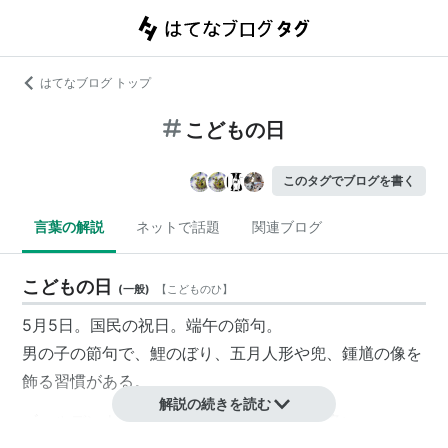
はてなブログ トップ
こどもの日
このタグでブログを書く
言葉の解説
ネットで話題
関連ブログ
こどもの日
(
一般
)
【
こどものひ
】
5月5日。国民の祝日。
端午の節句
。
男の子の節句で、鯉のぼり、五月人形や兜、鍾馗の像を
飾る習慣がある。
解説の続きを読む
ゴールデンウィークの最終日となることも多い。