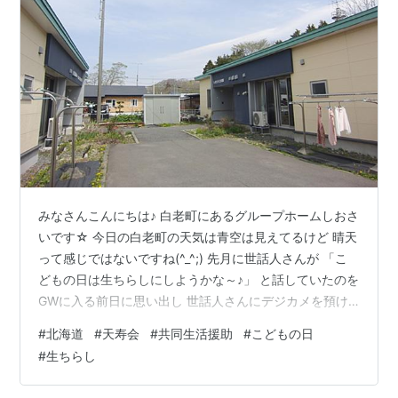
みなさんこんにちは♪ 白老町にあるグループホームしおさ
いです☆ 今日の白老町の天気は青空は見えてるけど 晴天
って感じではないですね(^_^;) 先月に世話人さんが 「こ
どもの日は生ちらしにしようかな～♪」 と話していたのを
GWに入る前日に思い出し 世話人さんにデジカメを預け
ていました(*^^)v 休みあけに確認すると とってもおいし
#
北海道
#
天寿会
#
共同生活援助
#
こどもの日
そうですヾ(≧▽≦)ﾉ と思ったんですが 撮った世話人さん
#
生ちらし
から 「ちゃんと撮れてた(。´･ω･)? 写真の確認の仕方が
わかんないから うまく撮れてるか分かんない！ 消えてる