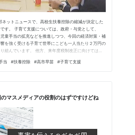
nae 一部ネットニュースで、高校生扶養控除の縮減が決定した
です。 子育て支援については、政府・与党として、
て児童手当の拡充などを推進しつつ、今回の経済対策・補
影響を強く受ける子育て世帯にこども一人当たり２万円の
り組んでいます。 他方、来年度税制改正に向けては、
一昨年に児童手当の拡充が決定されて以降の検討事項とな
手当
#
扶養控除
#
高市早苗
#
子育て支援
除」に関する議論が行われています。 しかし、私が縮
こともありま…
国のマスメディアの役割のはずですけどね