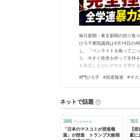
毎日新聞・東京新聞の切り取り
ひろ子衆院議員は4月14日のAB
し、「ペンライトを振ってご
ら、今すぐ政党を作って支持を
を肯定しながらデモを主導す
なら政党を結成し、選挙に出
#
門ひろ子
#
捏造報道
#
マス
助言の文脈にありました。 門
形式的な側面を指摘することで
ネットで話題
386
165
ブックマーク
「日本のマスコミが捏造報
【捏
道」が捏造 トランプ大統領
庭に