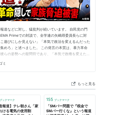
報道などに対し、猛批判が続いています。 自民党の門
EMA Primeでの対談で、全学連の矢嶋尋委員長らに対
っこ遊びにしか見えない」「本気で政治を変えるんだった
集めろ」と述べました。 この発言の本質は、暴力革命
る彼らの姿勢への疑問符であり、「本気で政権を変えたい
馬するなど制度内の実効性ある行動を取るべきだ」と促す
ゴミ
議員は全学連の非現実的な主張を具体的に突き、デモの
、政治参加の本気…
もっと見る
155
ブックマーク
ブックマーク
造報道】テレ朝さん「家
「SMバー問題で『税金で
おける電気の使用割
SMバー行くな』という報道