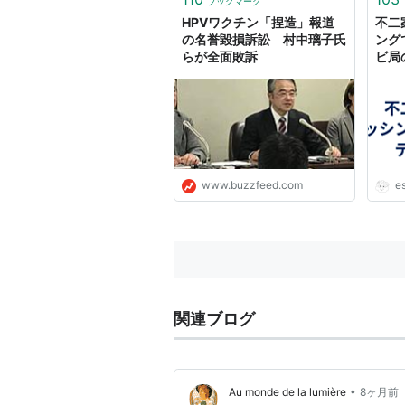
ブックマーク
HPVワクチン「捏造」報道
不二
の名誉毀損訴訟 村中璃子氏
ング
らが全面敗訴
ビ局
www.buzzfeed.com
e
関連ブログ
•
Au monde de la lumière
8ヶ月前