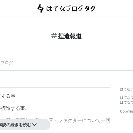
捏造報道
連ブログ
】
はてな
道する事。
はてな
はてな
を捏造する事。
Copyrig
、一部の重要な特定の内容・ファクターについて一切
解説の続きを読む