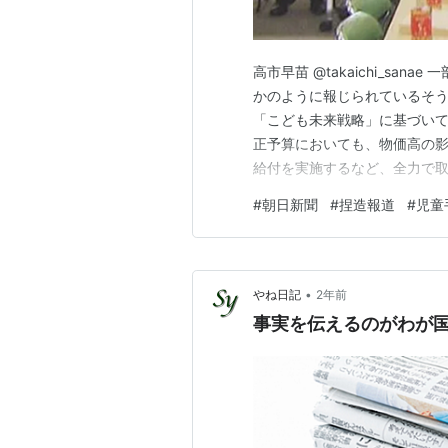
高市早苗 @takaichi_sa
かのように報じられているそう
「こども未来戦略」に基づい
正予算においても、物価高の
給付を実施するなど、全力で取
与党の税制調査会において、
#
朝日新聞
#
捏造報道
#
児童
っているため、「高校生扶養控
減に関する指示を出したという
•
やね日記
2年前
事実を伝えるのがわが