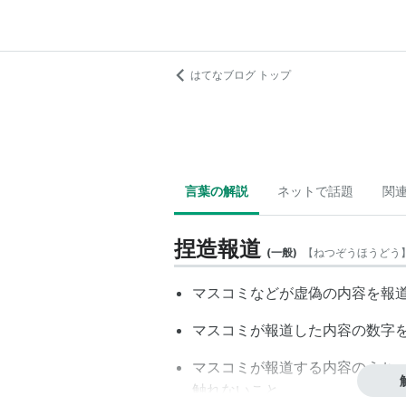
はてなブログ トップ
言葉の解説
ネットで話題
関
捏造報道
(
一般
)
【
ねつぞうほうどう
マスコミなどが虚偽の内容を報
マスコミが報道した内容の数字
マスコミが報道する内容のうち
触れないこと。