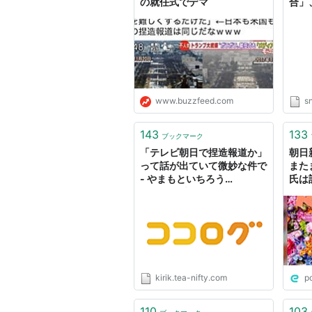
の就任式でデマ
合」
「テ
除し
www.buzzfeed.com
s
143
133
ブックマーク
「テレビ朝日で捏造報道か」
朝日
って話が出ていて微妙な件で
また
- やまもといちろう
氏は
BLOG（ブログ）
めら
もそ
なか
kirik.tea-nifty.com
p
110
103