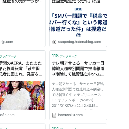
、経産省の元データから
は捏造報道だった件」は捏造
レビ・DVD 8.7％」を削
だった件 - 誰かの妄想・はて
て報道
なブログ版
n-jp.com
scopedog.hatenablog.com
118
ブックマーク
ブックマーク
新聞のAERA、またまた
テレ朝アサヒる サッカー日
また捏造報道 「萩生田
韓戦人種差別問題で捏造報道
記者に囲まれ、発言を求
→削除して絶賛逃亡中:ハム
れた際も対応せず」←そ
スター速報
テレ朝アサヒる サッカー日韓戦
もそこに萩生田大臣は居
人種差別問題で捏造報道→削除し
った
て絶賛逃亡中 カテゴリニュース
1： オノデンボーヤ(catv?)：
2011/01/27(木) 22:42:48.15
ID:k0mbpiYu0 テレビ朝日ワイド
osfie.com
hamusoku.com
スクランブルで捏造か？ 問題の
旭日旗のシーンです！ ７分４０
秒から 何故か日本対オランダの
101