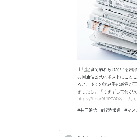
上記記事で触れられている内
共同通信公式のポストにこと
ると、多くの読み手の感覚が正
ましたし。「うまずして何が女
https://t.co/0IfitXV4Xy—
minister queries women's worth
#
共同通信
#
捏造報道
#
マス
speechhttps://t.co/UqO3qU