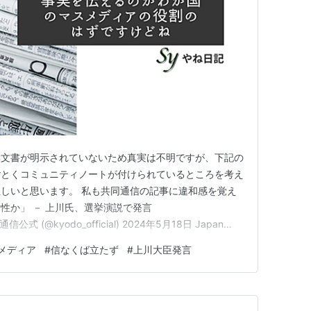
部文書が明示されていないため真実は不明ですが、下記の
ごとくコミュニティノートが付けられているところを考え
しいと思います。 私も共同通信の記事に違和感を覚え
性か」 － 上川氏、選挙演説で発言
 共同通信公式 (@kyodo_official) 2024年5月18日 Japan
 without birth in election
メディア
#
信なくば立たず
#
上川大臣発言
vtC…