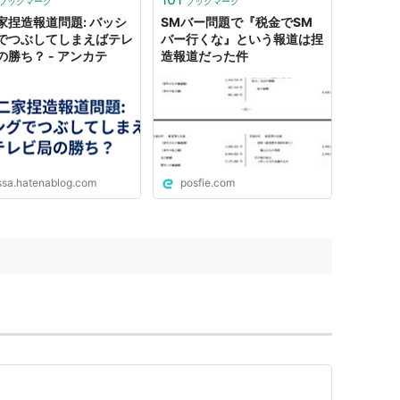
ブックマーク
ブックマーク
画像を使用 テレ朝の捏造証
家捏造報道問題: バッシ
SMバー問題で『税金でSM
拠 3...
でつぶしてしまえばテレ
バー行くな』という報道は捏
の勝ち？ - アンカテ
造報道だった件
ssa.hatenablog.com
posfie.com