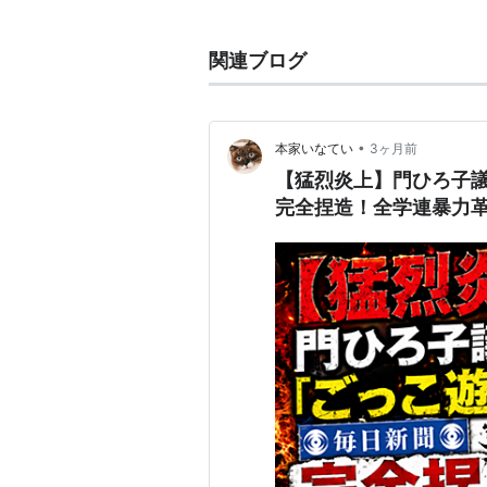
→「発掘！あるある大事典II」
関連ブログ
関連項目
•
本家いなてい
3ヶ月前
アサヒる
【猛烈炎上】門ひろ子
完全捏造！全学連暴力