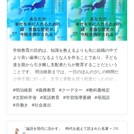
学校教育の目的は、知識を教えるよりも先に組織の中で
より良い歯車になるような人を作ることであり、子ども
達を親から引き離し支配者たちが教育することだという
ことです。 明治維新までは、一日のほんの少しの時間だ
け寺子屋に行って、文字と算数を習う程度だったのが、
明治維新から学校制度というのが出来たのだそうです。
#
明治維新
#
義務教育
#
クーデター
#
教科書検定
義務教育についてはWikipediaに以下のように書いてあり
#
文部科学省
#
英語教育
#
学習指導要綱
#
母国語
ます。 義務教育 - Wikipedia 「義務教育（ぎむきょうい
#
共働き
#
社会進出
く、英: compulsory education）とは、国が国民に対し
て教育を受ける、受けさせることを義務付けることであ
る[1]。（中略）日本では日本国憲法第26条が国…
•
「論語を現代に活かす」 時代を超えて読まれた名著
2年
前