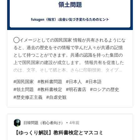
◯イメージとしての国民国家 情報が共有されるようにな
ると、過去の歴史をその情報で学んだ人々が共通の記憶
として持つことができます。共通の認識を持った集団の
上で国民国家の建設が成立します。 情報共有を促進した
のは、文字、そして紙と本、さらに印刷技術、タイプラ
イターなどの発明、一方で、マスメディアの発達です。
#
国民国家
#
教科書問題
#
日本人
#
日本語
国家は拡大し、帝国主義と植民地支配、その争奪による
#
領土問題
#
教科書検定
#
明石書店
#
ロシアの歴史
二度の世界大戦を経て、戦勝国の領土不拡大と切り替わ
#
歴史修正主義
#
自虐史観
り、その後、植民地の独立と、20世紀に大きな変遷を遂
げてきました。 ベネディクト・アンダーソンは、国民国
家を「想像の共同体」と呼びました。言語情報のイメー
ジでつくりあげられたからです。吉本隆明の…
•
日韓問題（初心者向け）
4年前
【ゆっくり解説】教科書検定とマスコミ