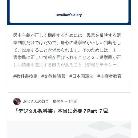
民主主義が正しく機能するためには、民意を反映する選
挙制度だけではだめで、肝心の選挙民が正しい判断をし
て、投票することが求められます。そのためには、１．
選挙民に正しい情報が届けられることと２．選挙民が正
しい情報を選別する能力があること（情報リテラシー）
が、必要になります。そして、１．には、①教育として
#
教科書検定
#
文教族議員
#
日本国憲法
#
主権者教育
与えられる過去の蓄積された情報と②各種メディアから
得られる、現在の情報があります。今回は、このうちの
①教育がテーマです。今、子供たちは、どんな教科書で
•
何を学んでいるのか、ということです。そして、それは
おじさんの戯言 猫付き
1年前
「主権者教育」として、適切なのか？という問題意識が
「デジタル教科書」本当に必要？Part ７💻
あります。私の知っている方で、家が教育一家だった
と…