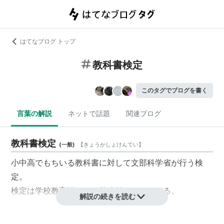
はてなブログ トップ
教科書検定
このタグでブログを書く
言葉の解説
ネットで話題
関連ブログ
教科書検定
(
一般
)
【
きょうかしょけんてい
】
小中高でもちいる教科書に対して文部科学省が行う検
定。
検定は学校教育法により義務付けられている。
解説の続きを読む