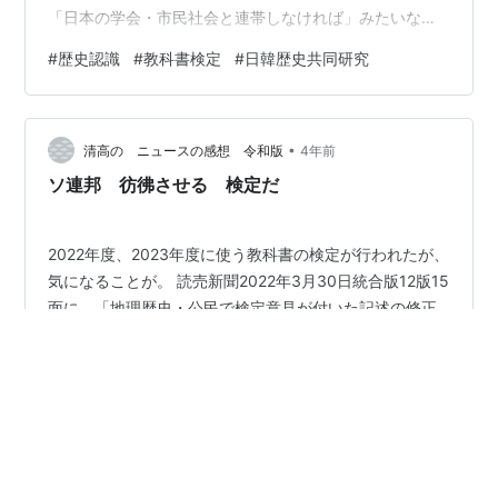
「日本の学会・市民社会と連帯しなければ」みたいなこ
とも言っているようです。 韓国日報の記事からです。 韓
#
歴史認識
#
教科書検定
#
日韓歴史共同研究
日の歴史対立を共同研究で解決しよう （前略）韓日間で
懸案になっている日本軍「慰安婦」と強制動員問題に対
する日本の教科書記述を見ると、両国間の歴史認識の差
•
はますます大きくなるしか無い。今回の検定で重視され
清高の ニュースの感想 令和版
4年前
たのは学会の研究成果をどのように反映するかではな
ソ連邦 彷彿させる 検定だ
く、日本政府の公式見解を反映したかどうかだった。…
2022年度、2023年度に使う教科書の検定が行われたが、