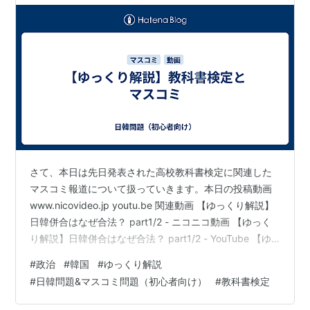
さて、本日は先日発表された高校教科書検定に関連した
マスコミ報道について扱っていきます。本日の投稿動画
www.nicovideo.jp youtu.be 関連動画 【ゆっくり解説】
日韓併合はなぜ合法？ part1/2 - ニコニコ動画 【ゆっく
り解説】日韓併合はなぜ合法？ part1/2 - YouTube 【ゆ
っくり解説】韓国の尹錫悦政権と日韓問題 - ニコニコ動
#
政治
#
韓国
#
ゆっくり解説
画 【ゆっくり解説】韓国の尹錫悦政権と日韓問題 -
#
日韓問題&マスコミ問題（初心者向け）
#
教科書検定
YouTube 以下は動画のテキスト版です 注意 ・この動画
は「マスコミ問題」を扱っています・「マスコミ問題」