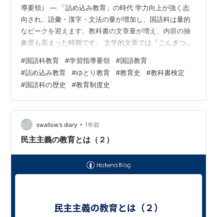
導要領） ― 「詰め込み教育」の時代 学力向上が強く志
向され、語彙・漢字・文法の量が増加し、国語科は量的
なピークを迎えます。教科書の文章量が増え、内容の抽
象度も高まった時期です。 文学的文章では『ごんぎつ
ね』『大造じいさんとガン』『一つの花』などの名作が
#
国語科教育
#
学習指導要領
#
国語教育
定番化し、「読みの技能」よりも「情緒・共感」が重視
#
詰め込み教育
#
ゆとり教育
#
教育史
#
教科書検定
されました。 この時期の「情緒」重視が、後の読みの議
#
国語科の歴史
#
教育制度史
論の起点となります。1980年代に「読みの多様性」論争
へとつながり、1990年代には「主体的な読み」、2000
年代以降には「根拠ある読み」が求められるようになり
ます。 情緒的な読解が定番…
•
swallow’s diary
1年前
民主主義の教育とは（２）