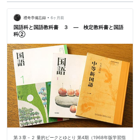
•
禮奇亭備忘録
6ヶ月前
国語科と国語教科書 ３ ― 検定教科書と国語
科②
第３章－２ 量的ピークとゆとり 第4期（1968年版学習指