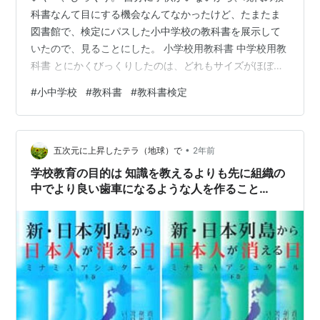
科書なんて目にする機会なんてなかったけど、たまたま
図書館で、検定にパスした小中学校の教科書を展示して
いたので、見ることにした。 小学校用教科書 中学校用教
科書 とにかくびっくりしたのは、どれもサイズがほぼ
A4（かB5）であり、かなりの厚みがあって重いこと。
#
小中学校
#
教科書
#
教科書検定
今の子供たちは、こんな重たい教科書を何冊も持ち歩い
ているんだ。私のころはほぼA5サイズだったんじゃない
かな。 中を開いてみたら、どのページも完ぺきなカラ
•
ー。ほぼ白黒だった私の学校時代とはエラい違いであ
五次元に上昇したテラ（地球）で
2年前
る。 カラーページということは、印刷用紙もつるつる
学校教育の目的は 知識を教えるよりも先に組織の
だ。これでは鉛筆で落書きなんかもできにく…
中でより良い歯車になるような人を作ること
（３）