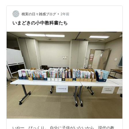
むと「横の線」が比較的多い日本語は瞬間的に「目に留
まり早く読める」、英語はその逆であるから、日本語は
•
桃実の日々雑感ブログ
2年前
「縦」、アルファベットは「横」となっているんだ、と
いまどきの小中教科書たち
大…
いやー、びっくり。 自分に子供がいないから、現代の教