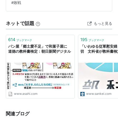
#
敗戦
ところがすごい。 天皇制、敗戦と終戦、憲法９条、民主
化と圧政、官僚制、教科書検定、再軍備、などなど、ふ
だんはなかなか見えにくい政治の動きが、…
ネットで話題
もっと見る
614
195
ブックマーク
ブックマーク
パン屋「郷土愛不足」で和菓子屋に
「いわゆる従軍慰安婦
道徳の教科書検定：朝日新聞デジタル
切 文科省が教科書検
www.asahi.com
www.sankei.com
関連ブログ