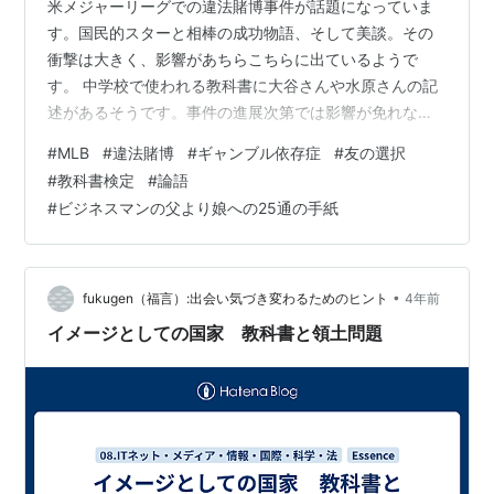
米メジャーリーグでの違法賭博事件が話題になっていま
す。国民的スターと相棒の成功物語、そして美談。その
衝撃は大きく、影響があちらこちらに出ているようで
す。 中学校で使われる教科書に大谷さんや水原さんの記
述があるそうです。事件の進展次第では影響が免れない
といいます。 水原一平氏解雇も影響 再来年度の教科書
#
MLB
#
違法賭博
#
ギャンブル依存症
#
友の選択
大谷翔平選手多く登場 QRコード・性の多様性の掲載増
#
教科書検定
#
論語
教科書検定 | NHK | 教育 英語の教科書には大谷選手の通
#
ビジネスマンの父より娘への25通の手紙
訳を務めた水原一平氏も掲載され、通訳としてだけでな
くチームになじむことや私生活も支える存在だと紹介さ
れています。（出所：NHK） 一方、大谷さんは道徳の
他、国語や地理、家庭分野、英…
•
fukugen（福言）:出会い気づき変わるためのヒント
4年前
イメージとしての国家 教科書と領土問題