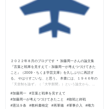
２０２２年８月のブログです ＊ 加藤周一さんの論文集
『言葉と戦車を見すえて－加藤周一が考えつづけてきた
こと』（2009・ちくま学芸文庫）を久しぶりに再読す
る。 やはりすごいな、と思う。 本書には、１９４６年の
「天皇制を論ず」（「大学新聞」）という論文から、表
題になった１９６８年の「言葉と戦車」（「世界」）、
#
加藤周一
#
言葉と戦車を見すえて
そして、２００５年の「６０年前東京の夜」（「朝日新
#
加藤周一が考えつづけてきたこと
#
敗戦と終戦
聞」夕陽妄語）までの６０年間の論文、２７本を収録す
#
憲法９条
#
教科書検定
#
再軍備
#
軍事介入
#
権力
る。 その間、論旨が一貫していて、少しもぶれていない