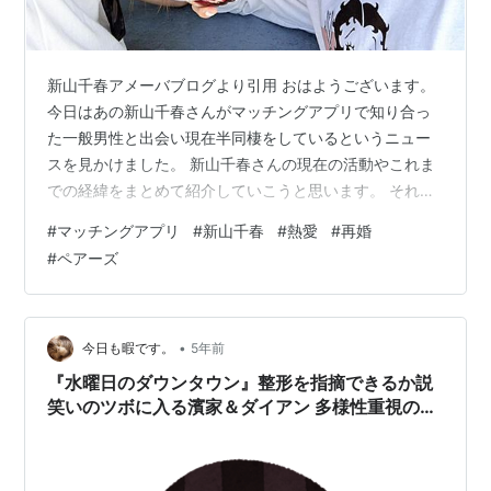
新山千春アメーバブログより引用 おはようございます。
今日はあの新山千春さんがマッチングアプリで知り合っ
た一般男性と出会い現在半同棲をしているというニュー
スを見かけました。 新山千春さんの現在の活動やこれま
での経緯をまとめて紹介していこうと思います。 それに
しても、マッチングアプリで芸能人の方と出会うことが
#
マッチングアプリ
#
新山千春
#
熱愛
#
再婚
できるんですね これは、すごいですね。 もくじ 新山千
#
ペアーズ
春さんのプロフィール 新山千春さんがマッチングアプリ
で一般男性と交際 芸能人でマッチングアプリを利用して
いた人は？ マッチングアプリで芸能人とマッチングする
方法とは？ 芸能人が使っているマッチングアプリは？ 新
•
今日も暇です。
5年前
山千春さんのプロフィール 新山…
『水曜日のダウンタウン』整形を指摘できるか説
笑いのツボに入る濱家＆ダイアン 多様性重視の銀
シャリ・橋本