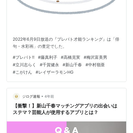
2022年6月9日放送の『プレバト才能ランキング』は「俳
句・水彩画」の査定でした。
#
プレバト!!
#
藤真利子
#
高橋克実
#
梅沢富美男
#
立川志らく
#
千賀健永
#
新山千春
#
中村嶺亜
#
こがけん
#
レイザーラモンHG
•
ジログ速報
4年前
【衝撃！】新山千春マッチングアプリの出会いは
ステマ？芸能人が使用するアプリとは？