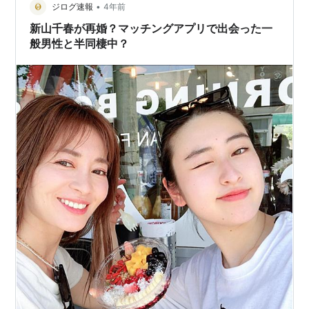
今日は新山千春さんのマッチングアプリの話がデマなの
•
ジログ速報
4年前
か？そしてステマなの…
新山千春が再婚？マッチングアプリで出会った一
般男性と半同棲中？