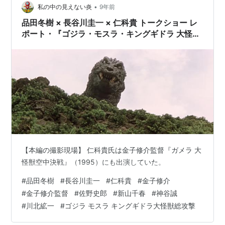
ラ·キングギドラ大怪獣総攻撃 予告編怪獣映画を撮り慣れ
•
私の中の見えない炎
9年前
ているツボ…
品田冬樹 × 長谷川圭一 × 仁科貴 トークショー レ
ポート・『ゴジラ・モスラ・キングギドラ 大怪獣
総攻撃』（2）
【本編の撮影現場】 仁科貴氏は金子修介監督『ガメラ 大
怪獣空中決戦』（1995）にも出演していた。
#
品田冬樹
#
長谷川圭一
#
仁科貴
#
金子修介
#
金子修介監督
#
佐野史郎
#
新山千春
#
神谷誠
#
川北絋一
#
ゴジラ モスラ キングギドラ大怪獣総攻撃