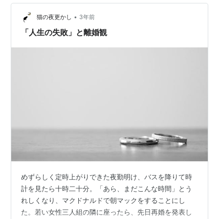
もあさん顔出し投稿 広告の下に記事の続きがあります。
•
ペコリ AmazonPR 子どもとの関係が変わる 自分の親に
猫の夜更かし
3年前
読んでほしかった本 作者:フィリッパ・ペリー 日経BP
「人生の失敗」と離婚観
Amazon もあさんの…
めずらしく定時上がりできた夜勤明け、バスを降りて時
計を見たら十時二十分。「あら、まだこんな時間」とう
れしくなり、マクドナルドで朝マックをすることにし
た。若い女性三人組の隣に座ったら、先日再婚を発表し