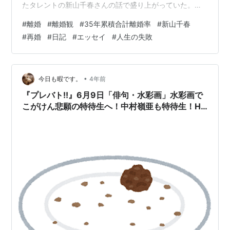
たタレントの新山千春さんの話で盛り上がっていた。
「芸能人もマチアプで恋活するのか」「四十二歳であの
#
離婚
#
離婚観
#
35年累積合計離婚率
#
新山千春
浮かれっぷりはイタい」から始まり、お相手の人物分析
#
再婚
#
日記
#
エッセイ
#
人生の失敗
を経て、「浮気されて終わる」というところに着地し
た。いまはよくても十年後はどうか。五十を過ぎても一
般人の同世代と比べたらはるかにキレイだろうが、夫は
まだ三十代、やっぱり若い女性に目が向くだろう。それ
•
今日も暇です。
4年前
に相手の実家は一族で歯科医院を経営しているというお
『プレバト!!』6月9日「俳句・水彩画」水彩画で
家柄、…
こがけん悲願の特待生へ！中村嶺亜も特待生！HG
のスゴい水彩画