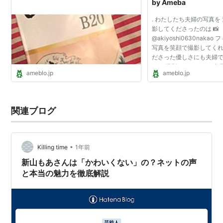
by Ameba
. わたしたち夫婦の写真を
影してくださったのは 📸
@akiyoshi0630nakao
写真を笑顔で撮影してくれ
ださった優しさにも夫婦
た！ 撮影してくださる中
ameblo.jp
ameblo.jp
は いられなかったーー☺️
YouTubeでコラボさせていた
関連ブログ
•
Killing time
1年前
新山もあさんは「かわいくない」の？ネットの声
と本当の魅力を徹底解説