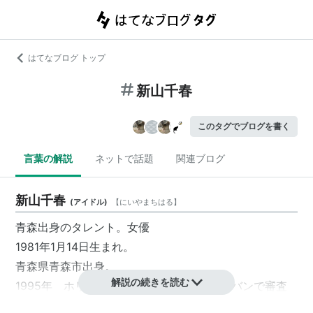
はてなブログ トップ
新山千春
このタグでブログを書く
言葉の解説
ネットで話題
関連ブログ
新山千春
(
アイドル
)
【
にいやまちはる
】
青森出身
のタレント。女優
1981年1月14日生まれ。
青森県青森市出身。
解説の続きを読む
1995年 ホリプロタレントスカウトキャラバンで審査
員特別賞を受賞し芸能界入り