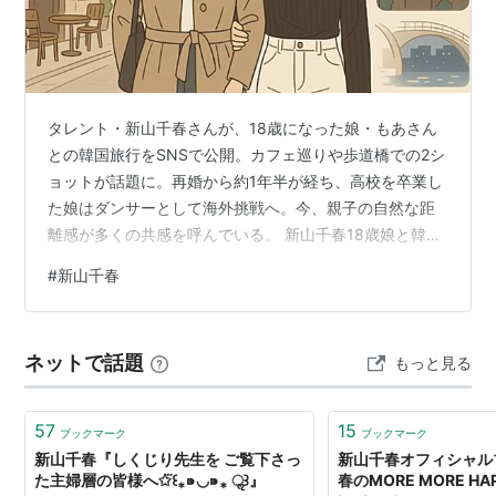
タレント・新山千春さんが、18歳になった娘・もあさん
との韓国旅行をSNSで公開。カフェ巡りや歩道橋での2シ
ョットが話題に。再婚から約1年半が経ち、高校を卒業し
た娘はダンサーとして海外挑戦へ。今、親子の自然な距
離感が多くの共感を呼んでいる。 新山千春18歳娘と韓国
旅行へ 広告の下に記事の続きがあります。ペコリ タレン
#
新山千春
ト・新山千春さん（44）が、18歳の娘・もあさんとの“顔
出し”2ショットをSNSで披露し、大きな注目を集めてい
る。韓国の街角で撮られたその写真には、再婚から1年半
ネットで話題
もっと見る
を経た母娘のあたたかな時間が映し出されていた。そこ
には、“家族”という言葉の定義すら柔らかくほぐれていく
ような空気が漂って…
57
15
ブックマーク
ブックマーク
新山千春『しくじり先生を ご覧下さっ
新山千春オフィシャル
た主婦層の皆様へ✩⃛꒰⁎⁍̴◡⁍̴⁎ ॢ꒱』
春のMORE MORE HA