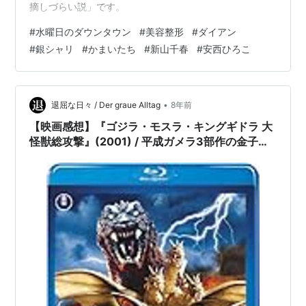
摘しづらい説」です。
#
水曜日のダウンタウン
#
美容整形
#
ダイアン
#
銀シャリ
#
かまいたち
#
新山千春
#
安西ひろこ
•
退屈な日々 / Der graue Alltag
8年前
【映画感想】『ゴジラ・モスラ・キングギドラ 大
怪獣総攻撃』(2001) / 平成ガメラ3部作の金子修
介監督が撮ったゴジラ映画