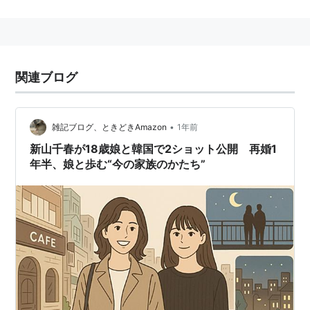
2004年12月 読売ジャイアンツの黒田哲史内野手と結
婚。
ホリプロ所属。
関連ブログ
スリーサイズ
T168 B82 W58 H85（長身）
•
雑記ブログ、ときどきAmazon
1年前
新山千春が18歳娘と韓国で2ショット公開 再婚1
年半、娘と歩む“今の家族のかたち”