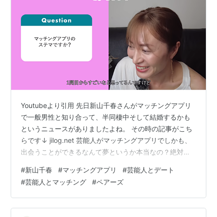
Youtubeより引用 先日新山千春さんがマッチングアプリ
で一般男性と知り合って、半同棲中そして結婚するかも
というニュースがありましたよね。 その時の記事がこち
らです↓ jilog.net 芸能人がマッチングアプリでしかも、
出会うことができるなんて夢というか本当なの？絶対こ
れはステマだよ。そんなわけないという人がほとんどだ
#
新山千春
#
マッチングアプリ
#
芸能人とデート
と思います。 でも、もし、ステルスマーケティングでは
#
芸能人とマッチング
#
ペアーズ
なくて本当のことだとしたらマッチングドリームじゃな
いですか？ 夢ありますよね。男性だったら一度は芸能人
と付き合ってあわよくば結婚と憧れがあると思います。