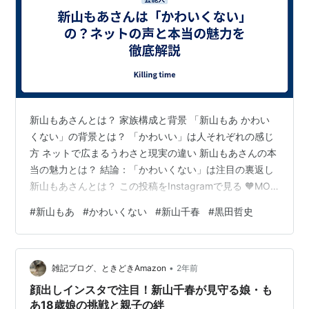
新山もあさんとは？ 家族構成と背景 「新山もあ かわい
くない」の背景とは？ 「かわいい」は人それぞれの感じ
方 ネットで広まるうわさと現実の違い 新山もあさんの本
当の魅力とは？ 結論：「かわいくない」は注目の裏返し
新山もあさんとは？ この投稿をInstagramで見る 🧡MOA
💙(@moaaa0712)がシェアした投稿 新山もあさんは、タ
#
新山もあ
#
かわいくない
#
新山千春
#
黒田哲史
レントとしての活動だけでなく、その家族背景やユニー
クな存在感でも注目を集める人物です。2006年7月1日生
まれの彼女は、母親であるタレントの新山千春さんと、
•
実父で元プロ野球選手の黒田哲史さんの間に生まれまし
雑記ブログ、ときどきAmazon
2年前
た2。 家族構成と背景 この投稿をInstagramで…
顔出しインスタで注目！新山千春が見守る娘・も
あ18歳娘の挑戦と親子の絆