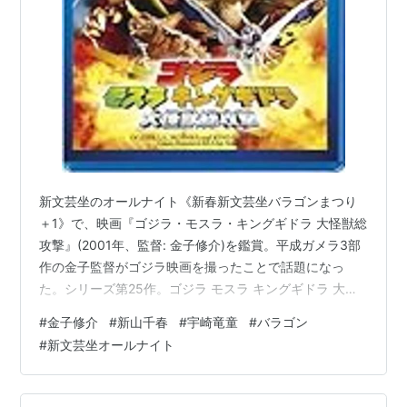
新文芸坐のオールナイト《新春新文芸坐バラゴンまつり
＋1》で、映画『ゴジラ・モスラ・キングギドラ 大怪獣総
攻撃』(2001年、監督: 金子修介)を鑑賞。平成ガメラ3部
作の金子監督がゴジラ映画を撮ったことで話題になっ
た。シリーズ第25作。ゴジラ モスラ キングギドラ 大怪
獣総攻撃 【60周年記念版】 [Blu-ray]新山千春Amazonゴ
#
金子修介
#
新山千春
#
宇崎竜童
#
バラゴン
ジラ上陸から50年後の日本が舞台。民間伝説を下敷きに
#
新文芸坐オールナイト
して、悠久の眠りから覚醒した天の神（キングギド
ラ）、海の神（モスラ）、地の神（バラゴン）が破壊
神・ゴジラに立ち向かうというストーリー。ゴジラ·モス