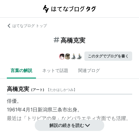
はてなブログ トップ
高橋克実
このタグでブログを書く
言葉の解説
ネットで話題
関連ブログ
高橋克実
(
アート
)
【
たかはしかつみ
】
俳優。
1961年4月1日新潟県三条市出身。
最近は「トリビアの泉」などバラエティ方面でも活躍。
解説の続きを読む