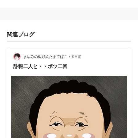
2004年11月17日放送のトリビアの泉で、トリビアの種
にて、
「キターー！！満開禿しくキボンヌ。」といきなり2ち
ゃんねる用語発言を行った。
関連ブログ
2008年放送の
「フルスイング」
で連続ドラマ初主演。
•
まゆみの似顔絵たまてばこ
9日前
「爆笑！レッドカーペット」では、今田耕治とともに司
会を務め、個性的なトークを
訃報二人と・・ボツ二回
繰り広げている。
2011年、1月吉日に14歳年下の一般女性（35歳）と結
婚。
ドラマ
ショムニ（寺崎人事課長役）
フルスイング
編集王（宮史郎太）