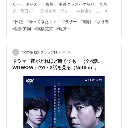
ザー』 キャスト、豪華。 主役クラスがずらり。 水谷
豊、段田安則、高橋克実、堤真一、寺脇康文……。 さす
がにみなさん達者で、アドリブも多い。 上演時間を１０
#
日記
#
帰ってきたマイ・ブラザー
#
演劇
#
水谷豊
分以上オーバーしていた。 もちろん、観客はそれもうれ
#
段田安則
#
高橋克実
#
堤真一
しい。 満足度の高い公演だった。
•
fpdの映画スクラップ貼
4年前
ドラマ「夜がどれほど暗くても」（全4話、
WOWOW）の1・2話を見る（Netflix）。