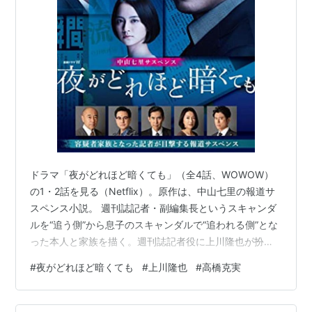
ドラマ「夜がどれほど暗くても」（全4話、WOWOW）
の1・2話を見る（Netflix）。原作は、中山七里の報道サ
スペンス小説。 週刊誌記者・副編集長というスキャンダ
ルを“追う側”から息子のスキャンダルで“追われる側”とな
った本人と家族を描く。週刊誌記者役に上川隆也が扮し
ている。 ・・・週刊誌編集部では、若手スタッフの中に
#
夜がどれほど暗くても
#
上川隆也
#
高橋克実
は、他人のスキャンダルを暴いて売り上げを伸ばすとい
うやり方に納得でいない社員もいた。 ちまたにあふれる
数々のスキャンダルを暴いて売り上げを伸ばしてきた大