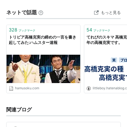
おじいちゃんは25歳
（2010年11月、TBS）- 栗原紀
をお祈りいたします 合掌 昨日７月27(月）の『あさイ
彦 役
ネットで話題
もっと見る
チ』の…
誰（タレ）よりも君を愛す（仮題）（2011年4月、フ
ジテレビ）- 老舗うなぎ屋「宇那木」大将・幸平 役
328
54
ブックマーク
ブックマーク
（主演）
トリビア高橋克実の締めの一言を書き
てれびのスキマ 高橋克
ハガネの女
season2（2011年4月〜6月、テレビ朝
起してみた:ハムスター速報
年の高橋克実です。
日） - 野村敏之 役
ドン★キホーテ
（2011年7月-9月、日本テレビ）
梅ちゃん先生（2012年、NHK） - 下村建造役
舞台
hamusoku.com
littleboy.hatenablog
ゴジラ（1987年 - 1992年）劇団離風霊船
ラジャ〜お父さんのガリバー旅行記〜（1989年）青
山円形劇場
関連ブログ
赤い鳥逃げた…（1989年、1995年）劇団離風霊船
ラストスパート（1991年）劇団離風霊船