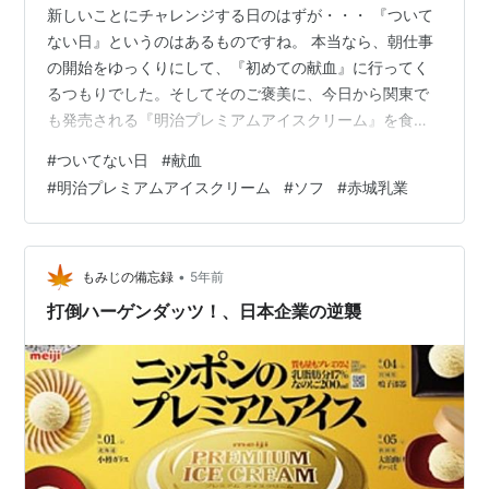
新しいことにチャレンジする日のはずが・・・ 『ついて
ない日』というのはあるものですね。 本当なら、朝仕事
の開始をゆっくりにして、『初めての献血』に行ってく
るつもりでした。そしてそのご褒美に、今日から関東で
も発売される『明治プレミアムアイスクリーム』を食べ
る予定でした。 が、朝からネットワークの調子が悪く、
#
ついてない日
#
献血
会社に繋がりません。どうもVPNがダメっぽい。FAQ等
#
明治プレミアムアイスクリーム
#
ソフ
#
赤城乳業
を見て解決したいところですが、会社に繋がらないこと
にはFAQも見れません。お手上げ。 午後からは打合せが
あるので、それまでに復旧させる必要があるため、献血
行ってたら間に合いません。仕方なく、献血はあきら
•
もみじの備忘録
5年前
め、出勤することにしました。なんだよも…
打倒ハーゲンダッツ！、日本企業の逆襲