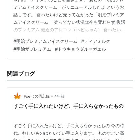
ミアムアイスクリーム」がリニューアルしたよ というお
話しです。 食べたいけど売ってなかった「明治プレミア
ムアイスクリーム」 売ってない状況は今も変わらず 復活
のプレミアム 最近のアレコレ（ヘビちゃん） 食べたいけ
ど売ってなかった「明治プレミアムアイスクリーム」 自
#
明治プレミアムアイスクリーム
#
ディアミルク
分は「国粋主義」的な考えがあり、基本的に日本製や、
#
明治ザプレミアム
#
トウキョウダルマガエル
北関東製を好みます。 アイスもそう。ハーゲンダッツや
らロッテやらの外国勢の商品は食いません。 たまに奥さ
んがハーゲン買ってきてしまった時には仕方なく食いま
関連ブログ
すが、自分では買いません。 そして、そのハーゲンがま
た旨いのですよ・・・。あー、…
•
もみじの備忘録
4年前
すごく手に入れたいけど、手に入らなかったもの
すごく手に入れたいけど、手に入らなかったもの 今の時
代、欲しいものはたいてい手に入ります。 ものすごい高