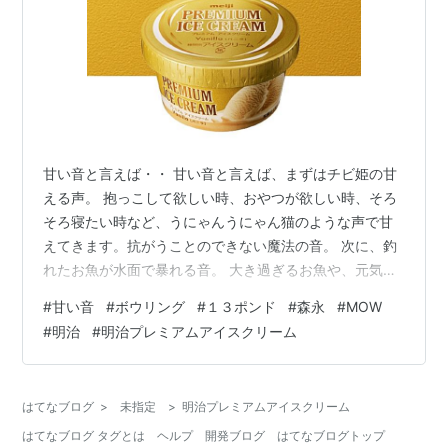
甘い音と言えば・・ 甘い音と言えば、まずはチビ姫の甘
える声。 抱っこして欲しい時、おやつが欲しい時、そろ
そろ寝たい時など、うにゃんうにゃん猫のような声で甘
えてきます。抗がうことのできない魔法の音。 次に、釣
れたお魚が水面で暴れる音。 大き過ぎるお魚や、元気す
ぎるお魚だとバシャバシャしてしまい甘い音にはなりま
#
甘い音
#
ボウリング
#
１３ポンド
#
森永
#
MOW
せん。だから鯉とかマスとかバスとかの元気なお魚はダ
#
明治
#
明治プレミアムアイスクリーム
メ。 小さすぎるお魚も、水面をスッと抜けて上がってし
まうのでやっぱりダメ。 甘い音がするのは20cm前後の
フナ。パシャパシャと甘く水面を乱す至福の音。 あと、
はてなブログ
>
未指定
>
明治プレミアムアイスクリーム
トランペット(コルネット)のバラード演奏の音。 トラン
はてなブログ タグとは
ヘルプ
開発ブログ
はてなブログトップ
ペットらしい華やかな音も良いけ…