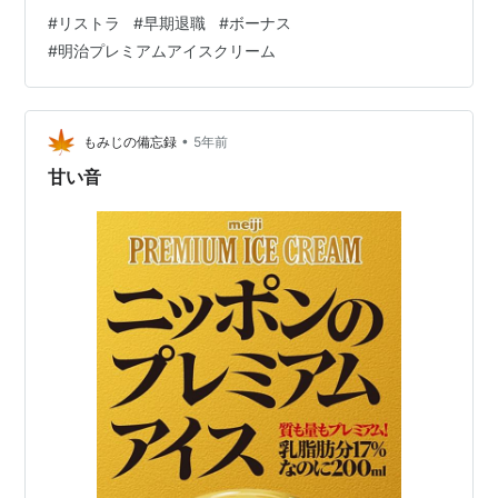
う。今でも辞めたら『最大半年有給休暇(←再就職活動用)
#
リストラ
#
早期退職
#
ボーナス
と退職金■00万上乗せしまっせ！』だそうですから。 そ
#
明治プレミアムアイスクリーム
んな自分でも、勤めてさえいればボーナスが貰えるのは
ありがたいことです。転職離職の多い業界なのに、給料
自体は高くないためか、ボーナスだけは昔からそこそこ
良い会社でした。支給は10日ですが、今は業績も良いの
•
もみじの備忘録
5年前
で期待が持てます。 ここ数年、…
甘い音