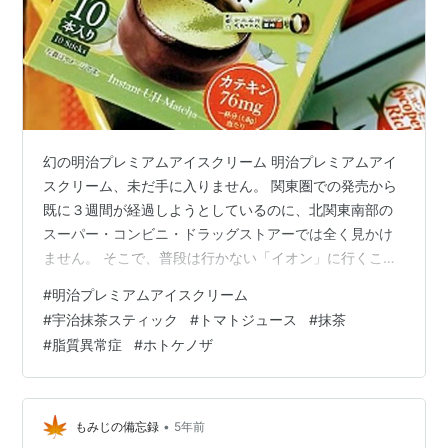
幻の明治プレミアムアイスクリーム 明治プレミアムアイ
スクリーム、未だ手に入りません。 関東圏での発売から
既に３週間が経過しようとしているのに、北関東南部の
スーパー・コンビニ・ドラッグストアーでは全く見かけ
ません。 そこで、普段は行かない「イオン」に行くこと
にしました。明治プレミアムアイスクリームがまだ北海
#
明治プレミアムアイスクリーム
道・東北限定販売の頃、イオンで買ってる人が多かった
#
宇治抹茶スティック
#
トマトジュース
#
抹茶
からです。もしかするとあるかもしれません。 イオンは
#
脂質異常症
#
ホトケノザ
家から車で30分、奥さんは「あらイオン？、珍しいわ
ね」と嬉しそう。 でも結局ありませんでした。もはや残
念とも思いません、仙人モードです。 仕方ない、久しぶ
りに「銀だこ」でも食うか。 抹茶に初挑…
•
もみじの備忘録
5年前