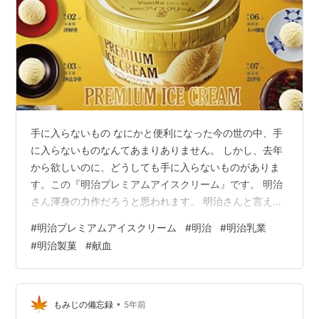
手に入らないもの なにかと便利になった今の世の中、手
に入らないものなんてあまりありません。 しかし、去年
から欲しいのに、どうしても手に入らないものがありま
す。この『明治プレミアムアイスクリーム』です。 明治
さん渾身の力作だろうと思われます。 明治さんと言え
ば、不動の売上NO.1『スーパーカップ』を擁するメーカ
#
明治プレミアムアイスクリーム
#
明治
#
明治乳業
ーさんです。 そして、昔レディーボーデンを作っていた
#
明治製菓
#
献血
メーカーでもあります。レディーボーデンがまだとって
も美味しく、ご馳走だった頃の！ その明治さんが、『日
本のプレミアムアイス』と名打って販売するのがこのア
イス。当然、ターゲットは『ハーゲンダッツ』でしょ
•
もみじの備忘録
5年前