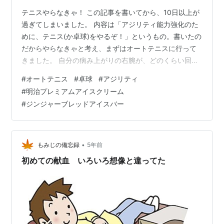
テニスやらなきゃ！ この記事を書いてから、10日以上が
過ぎてしまいました。 内容は「アジリティ能力強化のた
めに、テニス(か卓球)をやるぞ！」というもの。書いたの
だからやらなきゃと考え、まずはオートテニスに行って
きました。 自分の病み上がりの右腕が、どのくらい回復
してるかわからないので、それを確かめる目的です。ゴ
#
オートテニス
#
卓球
#
アジリティ
ルフ(打ちっ放し)ができたのだから、大丈夫そうな気はし
#
明治プレミアムアイスクリーム
ますが、どうでしょう？ あと、ヒッティングパートナー
#
ジンジャーブレッドアイスバー
をやってもらう予定の弟ザルの実力も確かめたい。彼は
中学テニス部だけど軟式なので、硬式がどのくらい打て
るかわからないからです。 なぜか、奥さんも着いてきま
した。奥さんが一番やる気満々で…
•
もみじの備忘録
5年前
初めての献血 いろいろ想像と違ってた