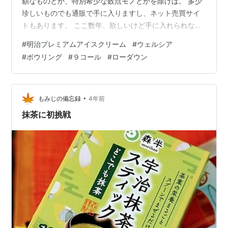
額なものとか、特別希少な数点モノとかを除けば。 多少
珍しいものでも通販で手に入りますし、ネット売買サイ
トもあります。 ここ数年、欲しいけど手に入れられなか
ったものなんて、ほとんどないんじゃないかな？ 欲しい
#
明治プレミアムアイスクリーム
#
ウェルシア
けどお金をケチって買わなかったものは、沢山あります
#
ボウリング
#
９コール
#
ローダウン
が・・・ しかし１つだけ、すごく手に入れたいけど、手
に入らなかったものがあります。 かれこれ半年もの間、
ずっとずっと恋焦がれてた商品です。 手に入らない理由
は、やはり通販で売ってない商品だからです。 正確に
•
もみじの備忘録
4年前
は、売ってないわけじゃなくて、１個…
抹茶に初挑戦