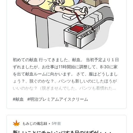
初めての献血 行ってきました、献血。 当初予定より１日
ずれましたが、お仕事は11時開始に調整して、8:30に家
を出て献血ルームに向かいます。 さて、服はどうしまし
ょう？、脱ぐのかな？、パンツも新しいのにしたほうが
いいのかな？（脱ぎませんでした。パンツも着慣れた古
いやつでもOKでした） 受付開始は8:45、ちょうどその
#
献血
#
明治プレミアムアイスクリーム
時間に到着し、一番乗りで献血ルームに入りました。
左：免許センターに併設された献血ルーム 右：けんけつ
ちゃん、ちょっと寒そう 埼玉県民の方ならおなじみの場
•
所でしょう。県南の方から「遠過ぎ！」と文句が聞こえ
もみじの備忘録
5年前
て来そうです。神奈川の二俣川よりはいいと思うけ
新しいことにチャレンジする日のはずが・・・