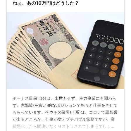
う。 「頑張れニッポン！」「頑張れ赤城…
ねぇ、あの10万円はどうした？
ボーナス目前 自分は、出世もせず、主力事業にも関わら
ず、窓際族(←古い)的なポジションで悠々と仕事をさせて
もらっています。今ウチの業界(IT系)は、コロナで悪影響
が出るどころか、仕事が増えプチバブル状態ですが、業
績悪化したら間違いなくリストラされてしまうでしょ