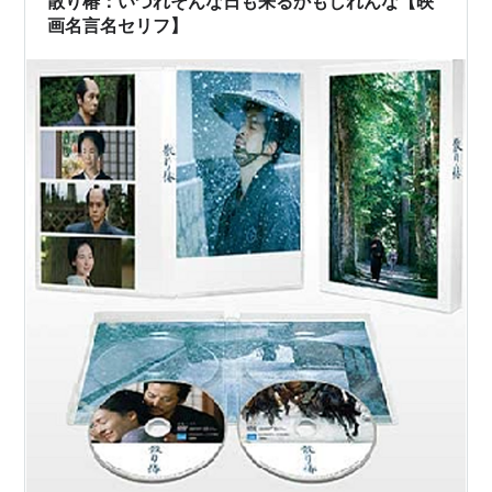
散り椿：いづれそんな日も来るかもしれんな【映
画名言名セリフ】