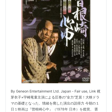
By Geneon Entertainment Ltd. Japan - Fair use, Link 梶
芽衣子×宇崎竜童主演による圧巻の“全力”芝居！大映ドラ
マの基礎となった、情緒を廃した演出の説得力 今朝の１
日１映画は『曽根崎心中』（1978年 日本）を鑑賞。 醤