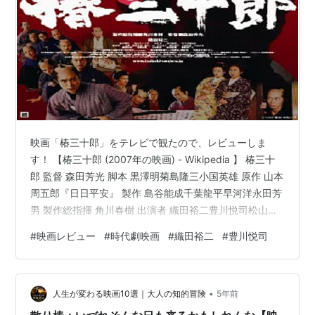
映画「椿三十郎」をテレビで観たので、レビューしま
す！ 【椿三十郎 (2007年の映画) - Wikipedia 】 椿三十
郎 監督 森田芳光 脚本 黒澤明菊島隆三小国英雄 原作 山本
周五郎『日日平安』 製作 島谷能成千葉龍平早河洋永田芳
男 製作総指揮 角川春樹 出演者 織田裕二豊川悦司松山ケ
ンイチ鈴木杏村川絵梨佐々木蔵之介風間杜夫西岡徳馬小
#
映画レビュー
#
時代劇映画
#
織田裕二
#
豊川悦司
林稔侍中村玉緒藤田まこと 音楽 大島ミチル 撮影 浜田毅
編集 田中慎二 配給 東宝 公開 2007年12月1日 上映時間
119分 製作国 日本 言語 日本語 興行収入 11.4億 【映画
•
「椿三十郎」：内容紹介】 ※椿三十郎 (2007年の映画) -
人生が変わる映画10選｜大人の知的冒険
5年前
Wi…