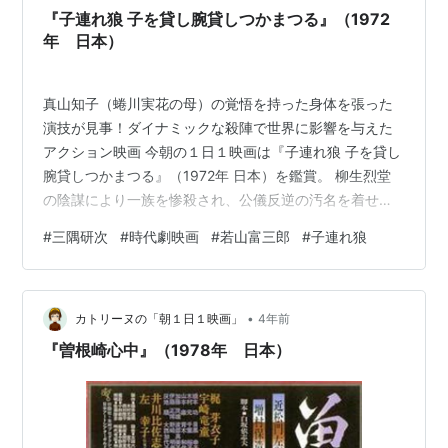
隠才蔵（きりがくれ・さいぞう）とい…
『子連れ狼 子を貸し腕貸しつかまつる』（1972
年 日本）
真山知子（蜷川実花の母）の覚悟を持った身体を張った
演技が見事！ダイナミックな殺陣で世界に影響を与えた
アクション映画 今朝の１日１映画は『子連れ狼 子を貸し
腕貸しつかまつる』（1972年 日本）を鑑賞。 柳生烈堂
の陰謀により一族を惨殺され、公儀反逆の汚名を着せら
れた拝一刀。 公儀の裁きを拒絶した一刀は、柳生の陰謀
#
三隅研次
#
時代劇映画
#
若山富三郎
#
子連れ狼
を暴き復讐せんがため、一殺・金五百両の雇われ刺客と
なり、その子・大五郎とともに血と屍の魔道へと踏み込
んでゆく! 『座頭市』『眠狂四郎』の三隅研次監督による
•
シリーズ第1作です。 原作は漫画で、テレビシリーズは見
カトリーヌの「朝１日１映画」
4年前
たことがあるんですが、テレビドラマ化の前に勝新太郎
『曽根崎心中』（1978年 日本）
がプロデュースして映画化したの…