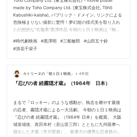
Toho Company Ltd. (東宝株式会社) - movie poster
made by Toho Company Ltd. (東宝株式会社, Tōhō
Kabushiki-kaisha), パブリック・ドメイン, リンクによる
危険極まりない撮影に驚愕！夢幻能の様式美を取り入れ
た幻想的な“右脳系”黒澤作品 今朝の１日１映画は『蜘蛛
巣城』（1958年 日本）を鑑賞。 時は戦国時代、武将・
#
時代劇映画
#
黒澤明
#
三船敏郎
#
山田五十鈴
鷲津武時（三船敏郎）は、妻・浅茅（山田五十鈴）にそ
#
浪花千栄子
そのかされて主君を殺害し、その城主となるが、朝茅は
次は親友の三木義明（千秋実）を殺害するよう強要す
る…。 黒澤明監督が敬愛するシェークスピアの『マク
ベ…
•
カトリーヌの「朝１日１映画」
4年前
『忍びの者 続霧隠才蔵』（1964年 日本）
まるで『ロッキー』のような感動が。執念を燃やす最後
の忍者、霧隠才蔵による一大活劇。 今朝の１日１映画は
『忍びの者 続霧隠才蔵』（1964年 日本）を鑑賞。 大阪
城落城後、真田幸村（若山富三郎）とともに九州薩摩へ
脱出した才蔵（市川雷蔵）。 家康方の優秀な忍者群の追