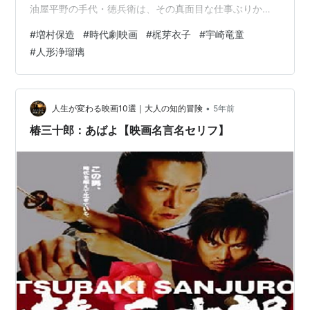
油屋平野の手代・徳兵衛は、その真面目な仕事ぶりから
主人に気に入られ店を継ぐように言われるが、それには
#
増村保造
#
時代劇映画
#
梶芽衣子
#
宇崎竜童
娘を娶ることが条件だった。 しかし徳兵衛は遊女・お初
#
人形浄瑠璃
と深く愛し合う仲。 しかも、お初にも結婚話が持ち込ま
れ、加えて徳兵衛には冤罪も着せられ、２人に残された
道は…。 有名な近松門左衛門の原作を基に、増村保造監
督が梶芽衣子、宇崎竜童主演…
•
人生が変わる映画10選｜大人の知的冒険
5年前
椿三十郎：あばよ【映画名言名セリフ】