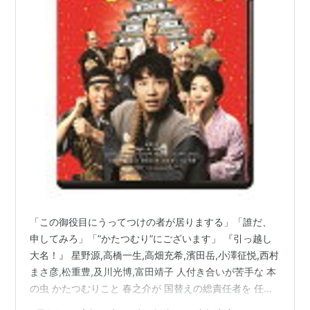
「この御役目にうってつけの者が居りまする」「誰だ、
申してみろ」「”かたつむり”にございます」 『引っ越し
大名！』 星野源,高橋一生,高畑充希,濱田岳,小澤征悦,西村
まさ彦,松重豊,及川光博,富田靖子 人付き合いが苦手な 本
の虫 かたつむりこと 春之介が 国替えの総責任者を 任さ
れたことから始まる ドタバタ劇でありまする。 ▼主演は