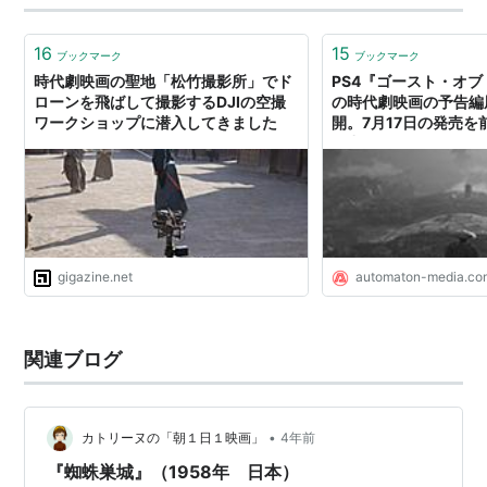
16
15
ブックマーク
ブックマーク
時代劇映画の聖地「松竹撮影所」でド
PS4『ゴースト・オ
ローンを飛ばして撮影するDJIの空撮
の時代劇映画の予告編
ワークショップに潜入してきました
開。7月17日の発売を
魅力を一気に紹介 - AU
gigazine.net
automaton-media.co
関連ブログ
•
カトリーヌの「朝１日１映画」
4年前
『蜘蛛巣城』（1958年 日本）