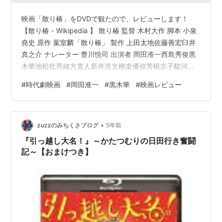
映画「散り椿」をDVDで観たので、レビューします！
【散り椿 - Wikipedia 】 散り椿 監督 木村大作 脚本 小泉
堯史 原作 葉室麟「散り椿」 製作 上田太地佐藤善宏臼井
真之介 ナレーター 豊川悦司 出演者 岡田准一西島秀俊黒
木華池松壮亮緒方直人新井浩文柳楽優弥芳根京子駿河太
郎渡辺大麻生久美子石橋蓮司富司純子奥田瑛二 音楽 加古
#
時代劇映画
#
岡田准一
#
黒木華
#
映画レビュー
隆 撮影 木村大作 編集 菊池智美 制作会社 東宝映画ドラゴ
ンフライエンタテインメント 製作会社 「散り椿」製作委
員会 配給 東宝 公開 2018年9月28日 上映時間 111分 製作
•
国 日本 言語 日本語 興行収入 8.1億円[7] 【映画「散り
zuzzのみちくさブログ
5年前
椿」：内容紹…
『引っ越し大名！』～かたつむりの日田行き奮闘
記～【おまけつき】