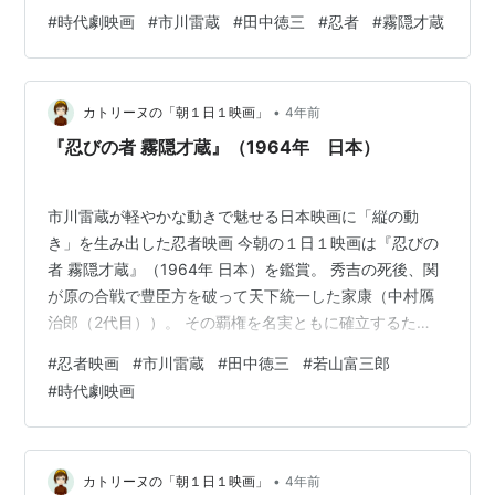
求を退けながら南の海、種子島へ渡り、さらに薩摩から
#
時代劇映画
#
市川雷蔵
#
田中徳三
#
忍者
#
霧隠才蔵
駿府へ飛び、城中奥深く宿敵徳川家康（小沢栄太郎）に
復讐の刃をもって迫る……。 最後の忍者として世を忍び
ながら生きる“忍びの者”シリーズの田中徳三が監督した第
•
4作品目です。 前回見たシリーズ３作目『忍びの者 霧隠
カトリーヌの「朝１日１映画」
4年前
才蔵』の続きとなっていて、物語の後半が描かれていま
『忍びの者 霧隠才蔵』（1964年 日本）
す。 見終わって、なんだか感…
市川雷蔵が軽やかな動きで魅せる日本映画に「縦の動
き」を生み出した忍者映画 今朝の１日１映画は『忍びの
者 霧隠才蔵』（1964年 日本）を鑑賞。 秀吉の死後、関
が原の合戦で豊臣方を破って天下統一した家康（中村鴈
治郎（2代目））。 その覇権を名実ともに確立するた
め、15年の長きにわたって機を狙い、深謀遠慮の末に大
#
忍者映画
#
市川雷蔵
#
田中徳三
#
若山富三郎
阪城に砲弾を撃ち込む……。 徳川方についた裏切り忍者
#
時代劇映画
と死闘し、さらに単身家康暗殺に赴き秘術を駆使する才
蔵（市川雷蔵）の活躍を描く田中徳三監督によるシリー
ズ第4作です。 この映画のシリーズは第3作までは主役が
石川五右衛門で市川雷蔵が演じていて、４作目以降は霧
•
カトリーヌの「朝１日１映画」
4年前