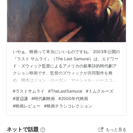
いやぁ、映画って本当にいいものですね。 2003年公開の
『ラスト サムライ』（The Last Samurai）は、エドワー
ド・ズウィック監督によるアメリカの叙事詩的時代劇ア
クション映画です。監督のズウィックが共同製作を務
め、脚本はジョン・ローガン、マーシャル・ハースコヴ
ィッツとともに執筆しました。主演はトム・クルーズ
#
ラストサムライ
#
TheLastSamurai
#
トムクルーズ
で、渡辺謙、ティモシー・スポール、ビリー・コノリ
#
渡辺謙
#
時代劇映画
#
2000年代映画
ー、トニー・ゴールドウィン、真田広之、小雪、小山田
#
映画レビュー
#
映画チラシコレクション
真らが出演しています。 物語の舞台は、明治維新後の日
本。近代化が急速に進む中で、武士という存在は時代の
流れの中で消えようとしていました。アメリカ人の元軍
ネットで話題
もっと見る
人ネイサン・オールグレン大尉は…