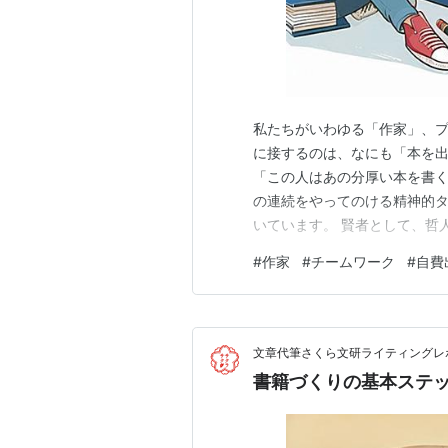
私たちがいわゆる「作家」、
に接するのは、なにも「本を出
「この人はあの分厚い本を書
の連続をやってのける精神的
いています。 賢者として、哲
す。 つまり、本づくりにおい
#
作家
#
チームワーク
#
自費
的に仕上がった書物の情報価
ものを解剖していくと、その
文章代筆さくら文研ライティングレポ
書籍づくりの基本ステッ