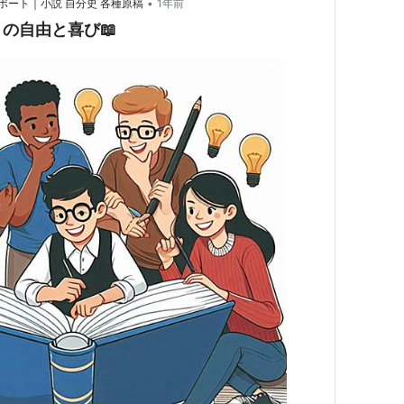
•
ート｜小説 自分史 各種原稿
1年前
の自由と喜び📖