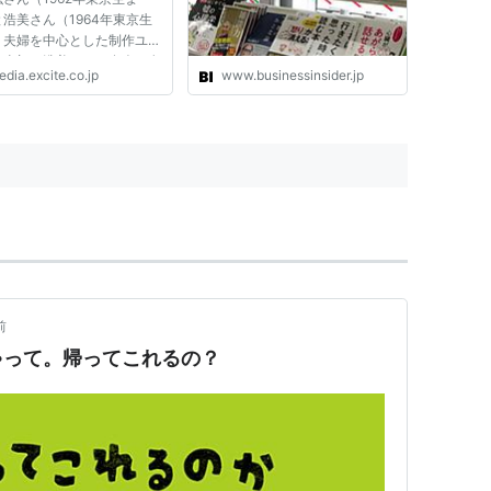
浩美さん（1964年東京生
）夫婦を中心とした制作ユニ
。当初は浩美さんと友人の女
dia.excite.co.jp
www.businessinsider.jp
たりのユニットということに
裏方に徹していた篤弘さんだ
が、友人の脱退により正式メ
になる。1998年の『どこ
..
前
ゃって。帰ってこれるの？