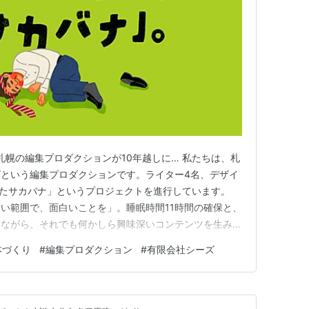
札幌の編集プロダクションが10年越しに… 私たちは、札
という編集プロダクションです。ライター4名、デザイ
きたサカバナ」というプロジェクトを進行しています。
い範囲で、面白いことを」。睡眠時間11時間の確保と、
しながら、それでも何かしら興味深いコンテンツを生み出
ろテレビ塔よりも高い向上心を持った集団です。 2017
本づくり
#
編集プロダクション
#
有限会社シーズ
前、私たちは「サカバナ」という書籍を世に送り出しまし
ス作品…い…