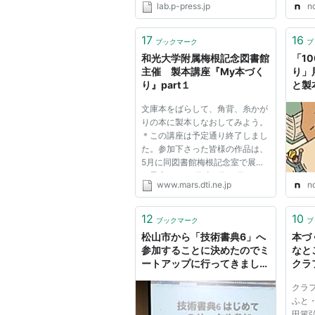
lab.p-press.jp
n
17
16
ブックマーク
ブ
和光大学附属梅根記念図書館
「1
主催 製本講座『My本づく
り」
り』part１
と製
文庫本をばらして、角背、糸かが
りの本に製本しなおしてみよう。
＊この講座は予定通り終了しまし
た。参加下さった皆様の作品は、
5月に同図書館梅根記念室で展示
の予定です。 日時 2月10日
www.mars.dti.ne.jp
n
（金）、17日（金）、22日
（水）、24日（金）の全４回 各
回 18:00～20:00 場所 和光大学
12
10
ブックマーク
ブ
附属梅根記念図書館 各自準備す
松山市から「技術書典6」へ
本づ
るもの １...
参加することに決めたのでミ
なと
ートアップに行ってきまし
クラ
た！｜まさと@旅と本づくり
ンタヴ
クラ
ト: 
ふと・
田篤弘