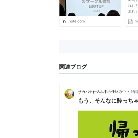
れ）と
まれ
ット
note.com
me
性ふ
して
った
ンバー
かにい.
関連ブログ
•
サカバナ仕込み中の仕込み中
1年
もう、そんなに酔っち