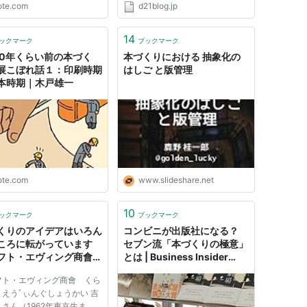
ote.com
d21blog.jp
14
ックマーク
ブックマーク
00年くらい前の本づく
本づくりにおける 抽象化の
展こぼれ話１：印刷時期
はしご と版管理
本時期｜木戸雄一
ote.com
www.slideshare.net
10
ックマーク
ブックマーク
くりのアイデアはいろん
コンビニが出版社になる？
ころに転がっています
セブン流「本づくりの極意」
フト・エヴィング商會イ
とは | Business Insider
ュー -Excite エキサイ
Japan
フト・エヴィング商會 くら
ブックス
えうﾞぃんぐしょうかい 吉
さん（1962年東京生ま