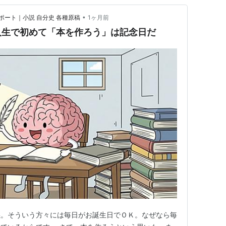
•
ート｜小説 自分史 各種原稿
1ヶ月前
人生で初めて「本を作ろう」は記念日だ
義。そういう方々には毎日がお誕生日でＯＫ。なぜなら毎