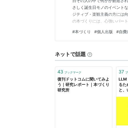
日その人の中で何かが創造され
さしく誕生日モノのイベント
ジティブ・楽観主義の方には向
の本づくりには、心強いパー
依頼する。これは、ごく一般
#
本づくり
#
個人出版
#
自費
めたメモ、録音されたインタ
く文体へと昇華させるのがプロ
ネットで話題
43
37
ブックマーク
ブ
復刊ドットコムに聞いてみよ
LL
う｜研究レポート｜本づくり
るた
研究所
と、
Mats