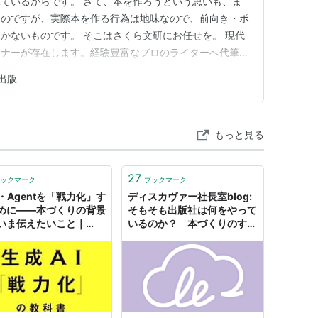
ているからです。 さて、本を作ろうという思いも、ま
なのですが、実際本を作る行為は地味なので、前向き・ポ
かないものです。 そこはさくら文研にお任せを。 現代
トナーが存在します。経験豊富なプロのライターへ代筆を
的で賢明な選択肢の一つです。あなたが語る言葉、書き留
出版
ビュー。それらの断片を丁寧に拾い上げ、読み手の心に響
の仕事です。 具体的な制…
もっと見る
27
ックマーク
ブックマーク
M・Agentを「戦力化」す
ディスカヴァー社長室blog:
めに——本づくりの背景
そもそも出版社は何をやって
いま伝えたいこと｜
いるのか？ 本づくりのすべ
umoto Yuki
て！？ ●干場