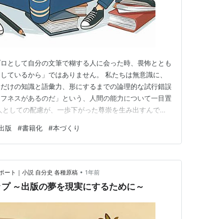
プロとして自分の文筆で糊する人に会った時、畏怖ととも
しているから」ではありません。 私たちは無意識に、
くだけの知識と語彙力、形にするまでの論理的な試行錯誤
タフネスがあるのだ」という、人間の能力について一目置
人としての配慮が、一歩下がった尊崇を生み出すんで
て真価を問われるのは、じつはその過程なのです。最終
出版
#
書籍化
#
本づくり
値は、もちろん高いものです。しかし、情報の価値という
情報の成り立ちと解釈のしかたこ…
•
ート｜小説 自分史 各種原稿
1年前
プ ～出版の夢を現実にするために～