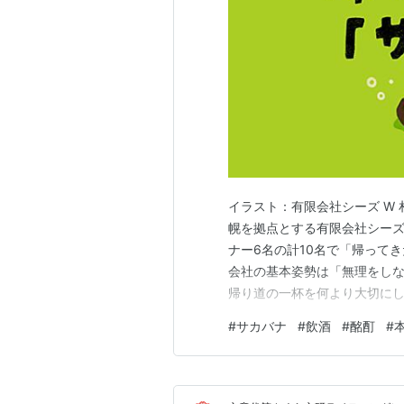
イラスト：有限会社シーズ W 
幌を拠点とする有限会社シーズ
ナー6名の計10名で「帰って
会社の基本姿勢は「無理をしな
帰り道の一杯を何より大切に
していけたらと考える、さっぽ
#
サカバナ
#
飲酒
#
酩酊
#
年刊行の処女作について 7年
た。酒をテーマにしたオムニバ