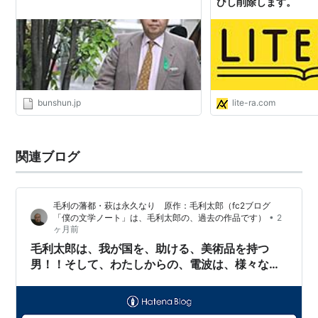
びし削除します。
bunshun.jp
lite-ra.com
関連ブログ
毛利の藩都・萩は永久なり 原作：毛利太郎（fc2ブログ
•
「僕の文学ノート」は、毛利太郎の、過去の作品です）
2
ヶ月前
毛利太郎は、我が国を、助ける、美術品を持つ
男！！そして、わたしからの、電波は、様々な、
活用方法がある！！日本国政府は、わたしを、悪
から、守ってください！！