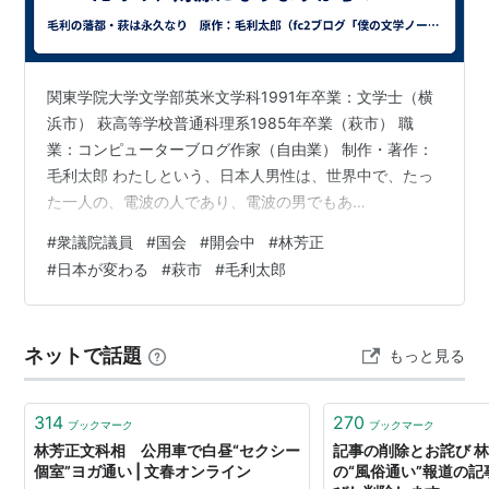
関東学院大学文学部英米文学科1991年卒業：文学士（横
浜市） 萩高等学校普通科理系1985年卒業（萩市） 職
業：コンピューターブログ作家（自由業） 制作・著作：
毛利太郎 わたしという、日本人男性は、世界中で、たっ
た一人の、電波の人であり、電波の男でもあ
る・・・！！ 世界人類、凡そ、70億人の中で、おれは、
#
衆議院議員
#
国会
#
開会中
#
林芳正
現在、ナンバーワンだろうか・・・？！ 萩市立明倫小学
#
日本が変わる
#
萩市
#
毛利太郎
校（知育・徳育・体育） 萩市立萩第一中学校（現在の、
萩東中学校） 萩高等学校（校訓：至誠） 関東学院大学
（校訓：ひとになれ、奉仕せよ！！） おれ、毛利太
ネットで話題
もっと見る
郎！！ 男！！ 萩生まれ、萩育ち！！ ブログを書けば、
天下一の、男！！ 勉強大好き、スポー…
314
270
ブックマーク
ブックマーク
林芳正文科相 公用車で白昼“セクシー
記事の削除とお詫び 
個室”ヨガ通い | 文春オンライン
の“風俗通い”報道の