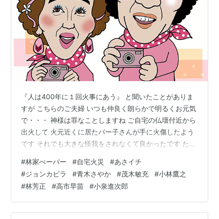
『人は400年に１回火事にあう』 と聞いたことがありま
すが こちらのご夫婦 いつも仲良く朗らかで明るくお元気
で・・・ 神様は罪なことしますね ご自宅の仏壇付近から
出火して 火元近くに居たパー子さんが手に火傷したよう
です それでも大きな怪我をされなくて良かったです た
だ・・・長年お二人が撮り溜めた写真が 灰になってしま
#
林家ぺーパー
#
自宅火災
#
あさイチ
ったようでお気の毒です 仏壇付近からの火事ってことで
#
ジョンカビラ
#
青木さやか
#
茂木敏充
#
小林鷹之
当初 パー子さんの火の扱いミスが疑われましたが 電気系
#
林芳正
#
高市早苗
#
小泉進次郎
統からの発火だったことが分かり パー子さんはホッとし
たでしょうけれど 我々もいつ災難に会うか・・・気をつ
けましょう！ 今日『あさイチ』のゲストお二人 青木さや