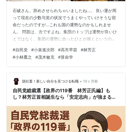
石破さん、辞めさせられちゃいましたね…。 良い運が周
って現在の少数与党の状況でうまくやっていけそうな宿
命だったのですが…これも国の運勢なのかもしれませ
ん。 問題は、次ですよね。集団のトップは運勢が良いひ
とではなく、集団の運勢に合ったひとが就くというのが
算命学の前提です。 そこで、10月4日開票の自民党候補
#
自民党
#
小泉進次郎
#
高市早苗
#
林芳正
者の宿命をザックリ観てみました。資質や実力などの現
#
小林鷹之
#
茂木敏充
#
算命学
実を無視した、あくまで運勢だけの話です。 ◇小泉進次
郎氏 議員票ではトップ予想ですが、運勢は極めて不安定
[初当選は大運・年運ともに天中殺]で、自民党を改革する
には良い[日干支と月干支が納音]のですが、如何せん政治
•
脱社畜！新しい自分を見つける転職
10ヶ月前
家として仕事が思うようにいきにく…
自民党総裁選【政界の119番 林芳正氏編】も
し？林芳正首相誕生なら「安定志向」が強まる？
転職市場と仕事環境の展望を分析