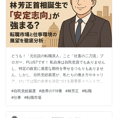
どうも！「元伝説の転職浪人」こと「社畜の二刀流」ブ
ロガー、PLUS7です！ 私自身は自民党員でもありません
し、特定の政党に過度な期待を寄せるつもりもありませ
ん。しかし、自民党総裁選が、私たちの働き方やキャリ
ア、ひいては国の未来を決定づける最重要イベントであ
ることは間違いありません。22日の告示、そして10月4
#
自民党総裁選
#
政界の119番
#
林芳正
#
転職
日の投開票に向け、サラリーマンである私たちも含め、
#
仕事
#
転職市場
国民の注目は日に日に高まっています。 今回、有力候補
と目されるのは、小泉進次郎農相（44）、高市早苗・前
経済安保担当相（64）、そして「政界の119番」の異名