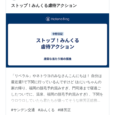
す！！ おれの、母校は、萩…
ストップ！みんくる虐待アクション
「リベラル」やネトウヨのみなさんこんにちは！ 自分は
最近週1で下関に行っているんですけど (おじいちゃんの
家の帰り、福岡の脱毛予約混みすぎ、門司港まで寝過ご
したついでに、温泉、福岡の脱毛予約混みすぎ) 、下関を
ウロウロしていたら君たちが嫌ってそうな林芳正総務大
臣の特大スキャンダルを見つけてしまったので、ここで
#
サンデン交通
#
みんくる
#
林芳正
告発します！ 林芳正は、みん虐に加担している！ 「先