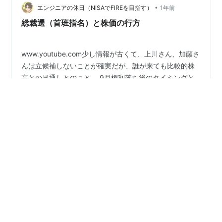
かさんは何度か描…
•
エンジニアの休日（NISAでFIREを目指す）
1年前
総裁選（首班指名）と株価の行方
www.youtube.com少し情報が古くて、上川さん、加藤さ
んは立候補しないことが確実だが、誰が来ても比較的株
高との見通しとのこと。 9月権利落ち後のタイミングと
なるが、場合によっては短期的には荒れることになる可
能性あり。個人的な予想では、小泉さんまたは林さん、