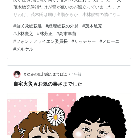
茂木敏充候補だけが背が低いのが際立っていました。と
りわけ、茂木氏は届け出順からか、小林候補の隣になっ
ているので、その差が歴然となっており、なんだか子供
#
自民党総裁選
#
総理総裁の外見
#
茂木敏充
みたいに見えて、可哀そうな感じです。巷間、他人を批
#
小林鷹之
#
林芳正
#
高市早苗
判するときに、デブ、チビ、ブスなどという自らの努力
#
フォンデアライエン委員長
#
サッチャー
#
メローニ
で修正できない身体的な”マイナス”（デブは絶食してやせ
#
メルケル
ることは可能か）部分を取り上げるのは止めろと言われ
ていますが、敢えて言わせていただきたい。 今後首相に
なってＧ７サミットなどに出席し、首脳が並んだ…
•
まゆみの似顔絵たまてばこ
1年前
自宅火災🔥お気の毒さまでした