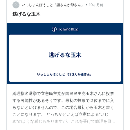
•
事なのですね。「キングメーカー」として、自分の存在
いっしょんぼうしと「話さんか爺さん」
10ヶ月前
感をアピールでき、主要ポストを手に入れて笑いが止ま
逃げるな玉木
らないのかも知れません。総裁選に入るときの、キャ
ッ…
総理指名選挙で立憲民主党が国民民主党玉木さんに投票
する可能性があるそうです。最初の投票で２位までに入
らないといけませんので、この場合最初から玉木と書く
ことになります。 どっちかといえば立憲による“いじ
め”のような感じもありますが、これを受けて総理を目指
すのか、自民党に付くのか、はたまた前回同様決選投票