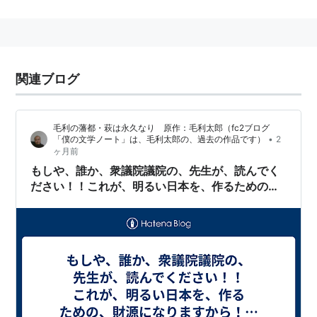
1989年 実家のファミリー企業であるサンデン交通
株式会社に入
1992年 父の林義郎秘書となる
1995年 参議院議員選挙に山口選挙区から自民党公
関連ブログ
認で立候補当選
2006年9月内閣府副大臣(安倍内閣)に就任
毛利の藩都・萩は永久なり 原作：毛利太郎（fc2ブログ
2008年 防衛大臣に就任
•
「僕の文学ノート」は、毛利太郎の、過去の作品です）
2
ヶ月前
2011年 自民党シャドウ・キャビネット官房副長
もしや、誰か、衆議院議院の、先生が、読んでく
官・自民党政務調査会長代理
ださい！！これが、明るい日本を、作るための、
財源になりますから！！お願いします！！
*1
:
後に大蔵大臣を歴任