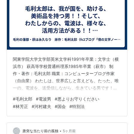
関東学院大学文学部英米文学科1991年卒業：文学士（横
浜市） 萩高等学校普通科理系1985年卒業（萩市） 制
作・著作：毛利太郎 職業：コンピューターブログ作家
（自由業） わたしは、世界広しと言えども、たった、唯
一の、電波を、送受信しながら、生きている男です！！
（日本人の、秘密の、男です） おれ、毛利太郎！！
#
毛利太郎
#
電波男
#
悪よりお守りください
男！！ 萩生まれ、萩育ち！！ ブログを書けば、天下一
#
林芳正
#
河村建夫
#
国会
#
特別法
の、男！！ 勉強大好き、スポーツ大嫌い！！ fc2ブログ
「僕の文学ノート」は、おれ、毛利太郎の、萩市民時代
の、傑作です！！ fc2ブログ「僕の文学ノート」は、わた
しが、日本共産党萩支部の、党員だった時代の、作品で
•
唐突な当たり前の孤独
5ヶ月前