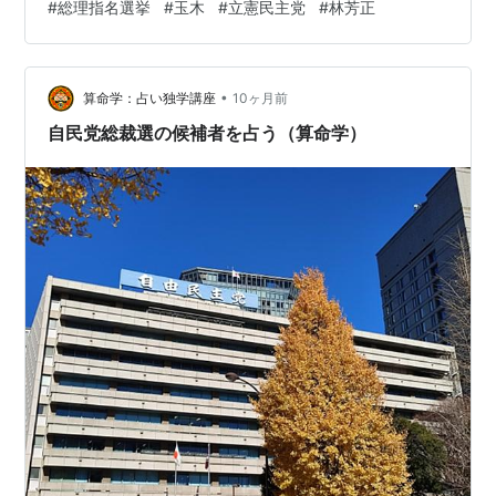
#
総理指名選挙
#
玉木
#
立憲民主党
#
林芳正
でも自分に投票して居心地のいい野党の座をまもるの
か、玉木さんの性根が問われる場面です。 ニュース解説
でその可能性は指摘されませんでしたが、私が立憲民主
•
党なら「林 芳正」に投票して、自民の半分と連立を組み
算命学：占い独学講座
10ヶ月前
ます。いかがでしょうか。
自民党総裁選の候補者を占う（算命学）