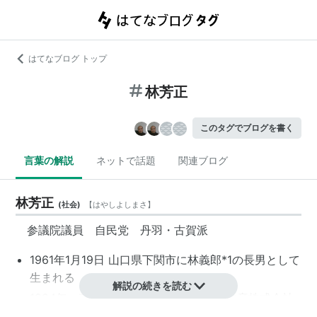
はてなブログ トップ
林芳正
このタグでブログを書く
言葉の解説
ネットで話題
関連ブログ
林芳正
(
社会
)
【
はやしよしまさ
】
参議院議員 自民党 丹羽・古賀派
1961年1月19日 山口県下関市に林義郎
*1
の長男として
生まれる
解説の続きを読む
1984年 東京大学法学部卒業後、三井物産株式会社
に入社