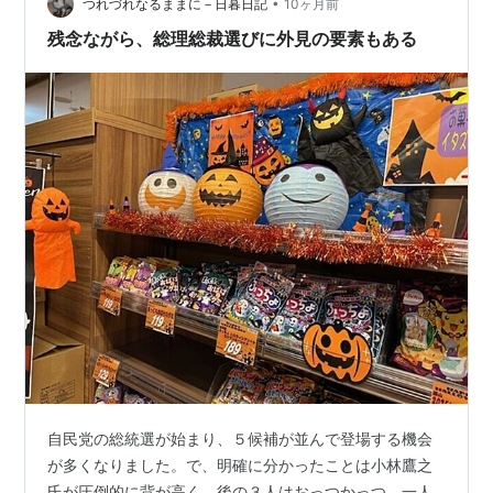
を持つ林芳正官房長官（64）の3氏です。当初は小泉氏
•
つれづれなるままに－日暮日記
10ヶ月前
と高市氏の「2強体制」が囁かれ…
残念ながら、総理総裁選びに外見の要素もある
自民党の総統選が始まり、５候補が並んで登場する機会
が多くなりました。で、明確に分かったことは小林鷹之
氏が圧倒的に背が高く、後の３人はおっつかっつ。一人