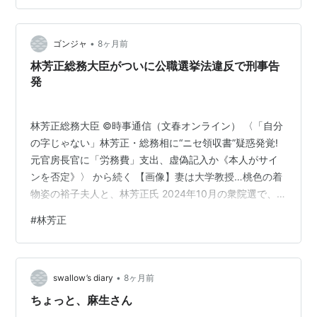
生、みん虐ってなんですか？」 みんくる虐待ですよ。
「みんくるってあのみんくる🚌？」 そうです都バスのみ
•
んくるです。 林家が経営している本州最西端のバス会社
ゴンジャ
8ヶ月前
のサンデンバスは、東京生まれのみんくるを日本海の離
林芳正総務大臣がついに公職選挙法違反で刑事告
島に文字通り島流しにして *1 …
発
林芳正総務大臣 ©︎時事通信（文春オンライン） 〈「自分
の字じゃない」林芳正・総務相に“ニセ領収書”疑惑発覚!
元官房長官に「労務費」支出、虚偽記入か《本人がサイ
ンを否定》〉 から続く 【画像】妻は大学教授…桃色の着
物姿の裕子夫人と、林芳正氏 2024年10月の衆院選で、
林芳正総務大臣（64）陣営が選挙区内の有権者に大量の
#
林芳正
現金を配っていた問題。今年12月1日付で、広島地検に対
して、公職選挙法違反などで陣営の出納責任者を刑事告
発する告発状が送付されたことが、「週刊文春」の取材
•
でわかった。 この疑惑は、昨年の衆院選で林氏が「労務
swallow’s diary
8ヶ月前
費」として1社を含め計269名に約316万円を支払ったと
ちょっと、麻生さん
報告書に記載す…