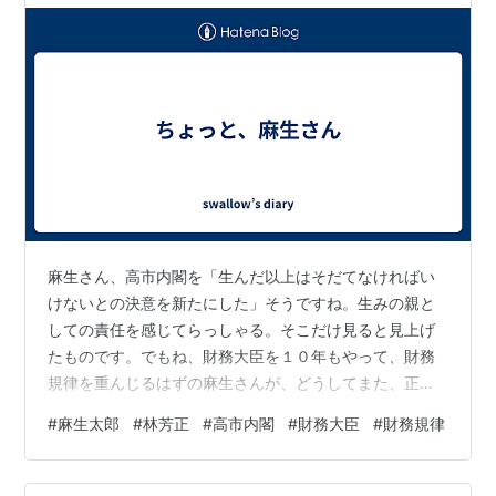
麻生さん、高市内閣を「生んだ以上はそだてなければい
けないとの決意を新たにした」そうですね。生みの親と
しての責任を感じてらっしゃる。そこだけ見ると見上げ
たものです。でもね、財務大臣を１０年もやって、財務
規律を重んじるはずの麻生さんが、どうしてまた、正反
対の財務感覚の高市氏を総裁に選んだのか、私にはまっ
#
麻生太郎
#
林芳正
#
高市内閣
#
財務大臣
#
財務規律
たく理解できません。結局、ご自分の政治的信条よりも
勝ち馬に乗って、恩を売って、自派閥により多くの重要
ポストをもらう、ということの方があなたにとっては大