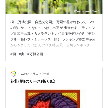
桐 （万博公園・自然文化園） 薄紫の花が終わって いつ
の間にか こんなに いっぱいの実が 出来たよ！ ランキン
グ参加中写真・カメラランキング参加中デジイチ（デジ
タル一眼レフ・ミラーレス一眼） ランキング参加中goo
からきました にほんブログ村 風景・自然ランキング
#
桐
#
実
#
万博公園
•
りんのアトリエ
1年前
花札(桐)のリース(折り紙)