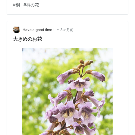
す。 七十二候、桐始華（きりはじめてはなさく）は二十
#
桐
#
桐の花
四節季の清明（4月上旬）初候にあたるそうですが、概ね
5月に咲く花と認識されている筈。なぜ暦がこうなってい
るのかは、私にゃ分かりませぬ。 ※26/05/23追記：この
•
ズレについて調べてみたところ、解釈の違いも含めて複
Have a good time！
3ヶ月前
数の要因があるようです。 ①日本に導入された旧暦のル
大きめのお花
ーツは黄河文明までさかのぼり、大…