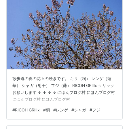
散歩道の春の花々の続きです。 キリ（桐） レンゲ（蓮
華） シャガ（射干） フジ（藤） RICOH GRⅢx クリック
お願いします ↓ ↓ ↓ ↓ にほんブログ村 にほんブログ村
にほんブログ村 にほんブログ村
#
RICOH GRⅢx
#
桐
#
レンゲ
#
シャガ
#
フジ