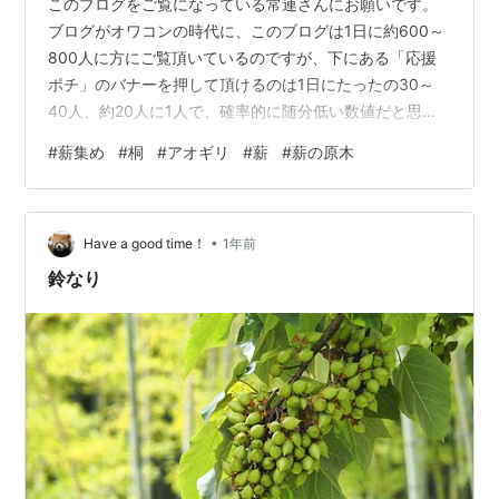
このブログをご覧になっている常連さんにお願いです。
ブログがオワコンの時代に、このブログは1日に約600～
800人に方にご覧頂いているのですが、下にある「応援
ポチ」のバナーを押して頂けるのは1日にたったの30～
40人、約20人に1人で、確率的に随分低い数値だと思い
ます。 ブログに不慣れな方に「応援ポチ」をお願いする
#
薪集め
#
桐
#
アオギリ
#
薪
#
薪の原木
のは無理があると思うので、せめて常連さんだけでも
「応援ポチ」のクリックを1日1回して頂ければと思いま
す。 この1日1回の「応援ポチ」がブログを継続する意思
•
に繋がります。 ⇩⇩⇩⇩⇩ はじまり、はじまり ⇩⇩⇩⇩⇩
Have a good time！
1年前
私の出張中に原木が貰えるという事で弟と息子の二人で
鈴なり
現場へ向かったが、現…