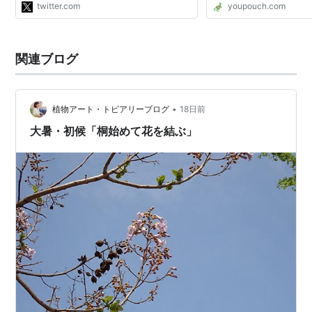
twitter.com
youpouch.com
https://t.co/0kdXDZHML8」 /
Twitter
関連ブログ
•
植物アート・トピアリーブログ
18日前
大暑・初候「桐始めて花を結ぶ」