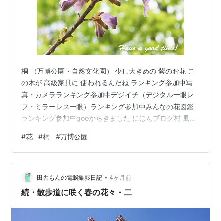
桐 （万博公園・自然文化園） 少し大きめの 紫のお花 こ
の木が 高級家具に 使われるんだね ランキング参加中写
真・カメラランキング参加中デジイチ（デジタル一眼レ
フ・ミラーレス一眼）ランキング参加中みんなの花図鑑
ランキング参加中gooからきました にほんブログ村 風
景・自然ランキング
#
花
#
桐
#
万博公園
•
田舎もんの電脳撮影日記
4ヶ月前
続・散歩道に咲く春の花々・二