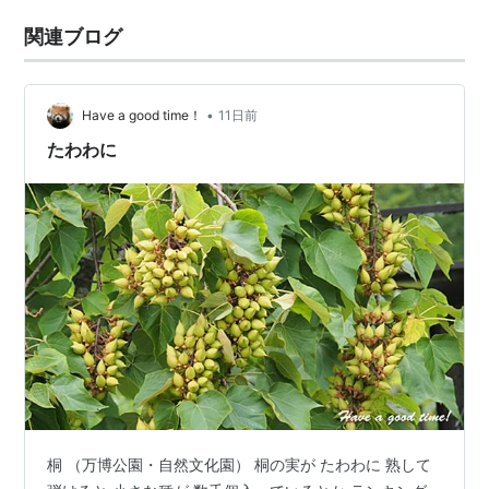
関連ブログ
•
Have a good time！
11日前
たわわに
桐 （万博公園・自然文化園） 桐の実が たわわに 熟して