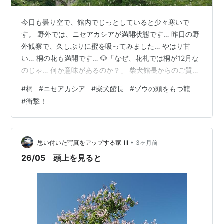
今日も曇り空で、館内でじっとしていると少々寒いで
す。 野外では、ニセアカシアが満開状態です… 昨日の野
外観察で、久しぶりに蜜を吸ってみました… やはり甘
い… 桐の花も満開です… 🐶「なぜ、花札では桐が12月な
のじゃ… 何か意味があるのか？」 柴犬館長からのご質問
です… 桐は、鳥類の始祖である「伝説の霊鳥 鳳凰」が止
#
桐
#
ニセアカシア
#
柴犬館長
#
ゾウの頭をもつ龍
まる木として、 中国では神聖な植物だとされていたとの
#
衝撃！
こと… それで、桐と鳳凰が花札にも描かれています… 🐶
「手〇先生の火の鳥じゃ！」 中国の伝説によると、りっ
ぱな皇帝が即位する時、 吉兆の印として「鳳凰」が現れ
るとのこと。 これが日本に伝わり、天皇家の家紋として
•
思い付いた写真をアップする家_III
3ヶ月前
昔から大切に使われてき…
26/05 頭上を見ると