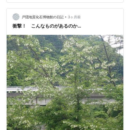
見があります。（ 5/5 ） 「 桐 」 大きな木でしたが、建
物の横にあったので目線の高さに近い距離で眺められま
•
した。 桐は時季になるとよく見るようになるけど、見上
戸隠地質化石博物館の日記
3ヶ月前
げるばかり高さばかり。 こうして近くで見られることは
衝撃！ こんなものがあるのか…
少ないです。 「 ユ…