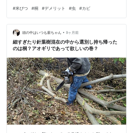
選んでしまったケースです。 この記事では「米びつ 桐
#
米びつ
#
桐
#
デメリット
#
虫
#
カビ
デメリット」を軸に、桐ならではの注意点を分かりやす
く整理し、正しい使い方や選び方まで丁寧に解説しま
す。 さらに、どんな人に向いていて、どんな人には向か
•
ないのかも具体的に紹介します。 最後まで読めば、桐の
頭の中はいつも薪ちゃん
9ヶ月前
米びつが自分の暮らしに本当に合っているのかを冷静に
細すぎたり針葉樹混在の中から選別し持ち帰った
判断でき、購入後の後悔を確実に防げます。 …
のは桐？アオギリであって欲しいの巻？