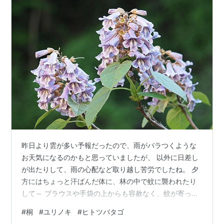
昨日より雲が多い予報だったので、雨がパラつくような
お天気になるのかもと思っていましたが、 以外に日差し
が出たりして、雨の心配など取り越し苦労でしたね。 夕
方にはちょっと汗ばんだ体に、林の中で蚊に襲われたり
して～ ブラウスや手袋の上からも容赦なく、蚊が寄って
来てホント参りました。 ー・－・－・ー 初めて通る道で
#
桐
#
ユリノキ
#
ヒトツバタゴ
はないけど、季節ごとに違う景色になるので、 新たな発