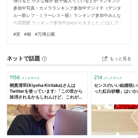
弾けると 小さな種が 数千個入っているとか ランキング
参加中写真・カメラランキング参加中デジイチ（デジタ
ル一眼レフ・ミラーレス一眼）ランキング参加中みんな
の花図鑑 ランキング参加中gooからきました にほんブロ
グ村 風景・自然ランキング
#
実
#
桐
#
万博公園
ネットで話題
もっと見る
1156
214
ブックマーク
ブックマーク
桐貴清羽(Kiyoha Kiritaka)さんは
センスのいい結婚祝い
Twitterを使っています: 「この世から
った紅白砂糖」はい
抹消されるかもしれんけど、これが舞
妓の実態。当時16 歳で浴びるほどのお
酒を飲ませられ、お客さんとお風呂入
りという名の混浴を強いられた(全力で
逃げたけど)。これが本当に伝統文化な
のか今一度かんがえていただきたい。
写真はお客さんと山崎18年一気飲み大
会で勝利した時と飲酒