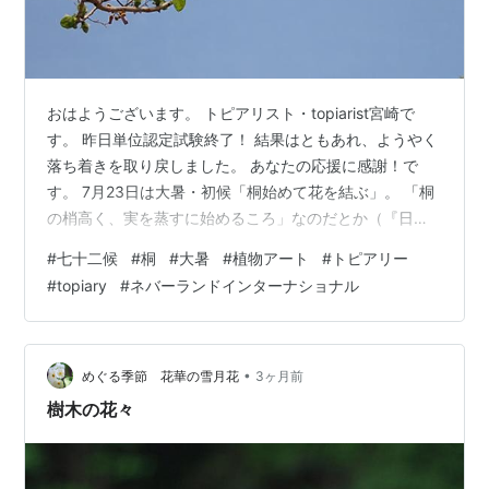
おはようございます。 トピアリスト・topiarist宮崎で
す。 昨日単位認定試験終了！ 結果はともあれ、ようやく
落ち着きを取り戻しました。 あなたの応援に感謝！で
す。 7月23日は大暑・初候「桐始めて花を結ぶ」。 「桐
の梢高く、実を蒸すに始めるころ」なのだとか（『日本
の七十二候を楽しむ』ISBN978-4-8094-1011-6 C0076
#
七十二候
#
桐
#
大暑
#
植物アート
#
トピアリー
より）。 桐の原産地は中国で、飛鳥時代に渡来しまし
#
topiary
#
ネバーランドインターナショナル
た。 その成長は早く、10年ほどで樹高は10ｍになりま
す。 防湿・防虫効果に富む桐はタンスの他、琴・琵琶な
どの楽器、刀剣・掛け軸などの高級貴重品を収納する箱
そして下駄などの日用品に至るまで幅広く用いられて
•
めぐる季節 花華の雪月花
3ヶ月前
い…
樹木の花々