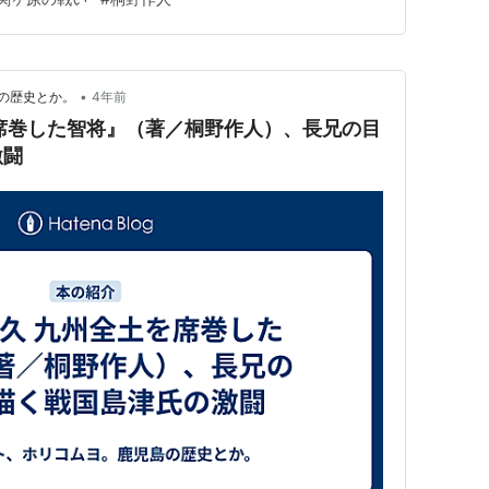
関ヶ原（現在の岐阜県不破郡関ケ原町）から大隅国富隈
までの道程は100…
•
の歴史とか。
4年前
席巻した智将』（著／桐野作人）、長兄の目
激闘