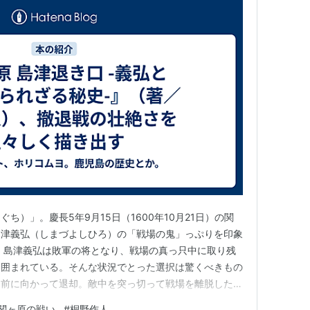
ち）」。慶長5年9月15日（1600年10月21日）の関
島津義弘（しまづよしひろ）の「戦場の鬼」っぷりを印象
 島津義弘は敗軍の将となり、戦場の真っ只中に取り残
に囲まれている。そんな状況でとった選択は驚くべきもの
は前に向かって退却。敵中を突っ切って戦場を離脱した。
であったが、まだまだ始まりに過ぎない。帰るべき領国は
関ヶ原の戦い
#
桐野作人