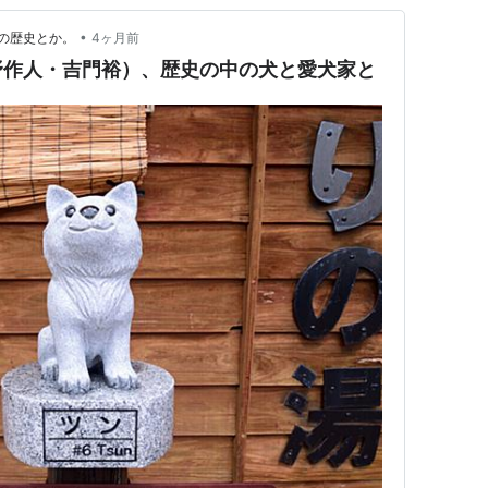
•
の歴史とか。
4ヶ月前
野作人・吉門裕）、歴史の中の犬と愛犬家と