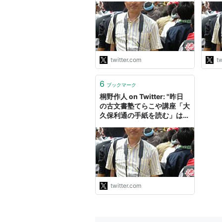
ているが、岩波文庫版ではな
元亀
い親本の『自由党史』上巻冒
と。
頭に自由民権運動を担った人
久世
物の肖像画の口絵があり、ト
止め
ップが何と、西郷隆盛。以
訴え
下、板垣退助、後藤象二郎、
は幕
twitter.com
tw
副島種臣、江藤新平、福岡孝
http
弟、由利公正……"
6
ブックマーク
桐野作人 on Twitter: "昨日
の古文書塾てらこや講座「大
久保利通の手紙を読む」は岩
倉使節団の訪米のところを読
んだ。大久保の講座だった
が、米国を実際に見た木戸孝
允の感慨や意見が興味深く、
ちょっと感動した。まず使節
団は米国官民から盛大な歓迎
を受ける。サンフランシスコ
twitter.com
では、じつに4万人の市民が
集まったという。"