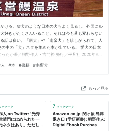
みかける。柴犬のような日本の犬もよく見るし、外国にル
。犬好きがたくさんいること。それは今も昔も変わらない
わる話は多い。「唐犬」や「南蛮犬」も珍しがられて、人
史の中の「犬」ネタを集めた本が出ている。 愛犬の日本
ったか著／桐野作人・吉門裕 発行／平凡社 2020年※画
リンク 桐野作人（きりのさくじん）氏・吉門裕（よしかど
作人
#
本
#
書籍
#
南蛮犬
。このコンビの著作には『猫の日本史』もある。こちらの
うに手を出…
もっと見る
7
ックマーク
ブックマーク
人 on Twitter: "光秀
Amazon.co.jp: 関ヶ原 島津
津晴門にはめられた一
退き口 (学研新書): 桐野作人:
元ネタはあり。ただし、
Digital Ebook Purchas
マ進行時点より1年後の