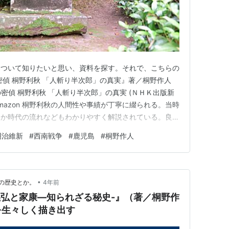
について知りたいと思い、資料を探す。それで、こちらの
密偵 桐野利秋 「人斬り半次郎」の真実』著／桐野作人
摩の密偵 桐野利秋 「人斬り半次郎」の真実 (ＮＨＫ出版新
版 Amazon 桐野利秋の人間性や事績が丁寧に綴られる。当時
とか時代の流れなどもわかりやすく解説されている。良書
きりのさくじん）氏は鹿児島県出身の歴史作家。鹿児島
明治維新
#
西南戦争
#
鹿児島
#
桐野作人
著作を多く出していて、当ブログで記事をつくる際にもか
•
の歴史とか。
4年前
-義弘と家康―知られざる秘史-』（著／桐野作
を生々しく描き出す