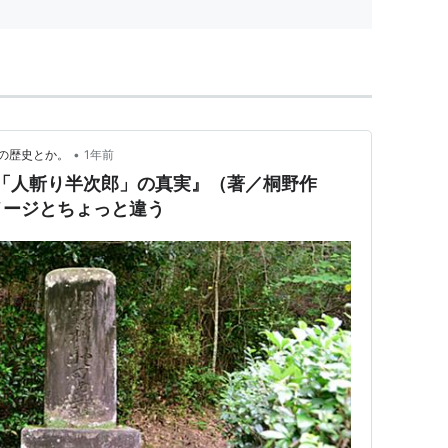
•
の歴史とか。
1年前
 「人斬り半次郎」の真実』（著／桐野作
メージとちょっと違う