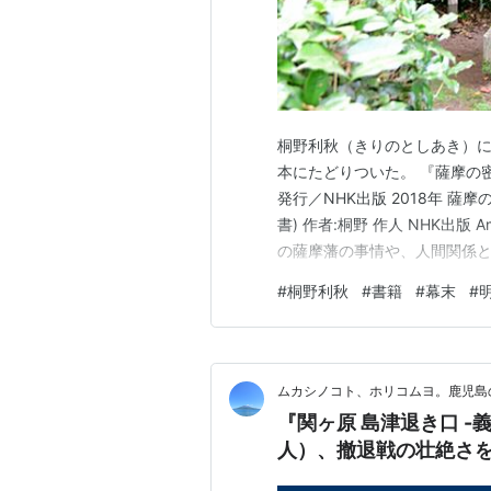
桐野利秋（きりのとしあき）
本にたどりついた。 『薩摩の
発行／NHK出版 2018年 薩
書) 作者:桐野 作人 NHK出
の薩摩藩の事情や、人間関係
だと思う。 著者の桐野作人（
#
桐野利秋
#
書籍
#
幕末
#
県の戦国時代や幕末に関する
なりお世話になっている…
ムカシノコト、ホリコムヨ。鹿児島
『関ヶ原 島津退き口 
人）、撤退戦の壮絶さ