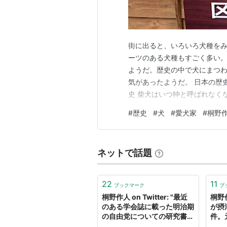
街に出ると、いろいろ犬種を
ーツのある犬種もすごく多い
ようだ。歴史の中で犬にまつ
気があったようだ。 日本の歴
史 柴犬はいつ狆と呼ばれなくな
像はamazonの販売ページへ
#
歴史
#
犬
#
愛犬家
#
桐野
ゆたか）氏による共著である
猫の本が面白くて、犬の本のほ
ネットで話題
22
11
ブックマーク
ブ
桐野作人 on Twitter: "最近
桐野作
のある学会誌に載った明治期
が摂
の自由党についての研究書へ
件。
の書評を読んだ。評者も驚い
ドラ