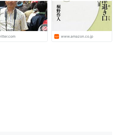
元年（1570）4月のこ
東寺八幡宮領の山城国下
荘を光秀が押領したので
てほしいと幕府奉行人に
があった。訴状には光秀
府の命で、一職…
itter.com
www.amazon.co.jp
s://t.co/OXNvUhEqhP"