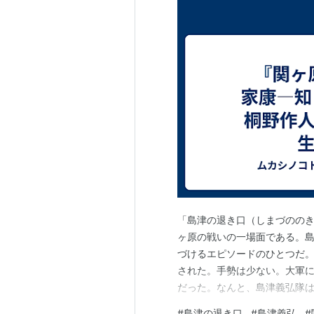
「島津の退き口（しまづののきぐ
ヶ原の戦いの一場面である。
づけるエピソードのひとつだ。
された。手勢は少ない。大軍
だった。なんと、島津義弘隊
なんとか窮地を脱した島津隊
#
島津の退き口
#
島津義弘
#