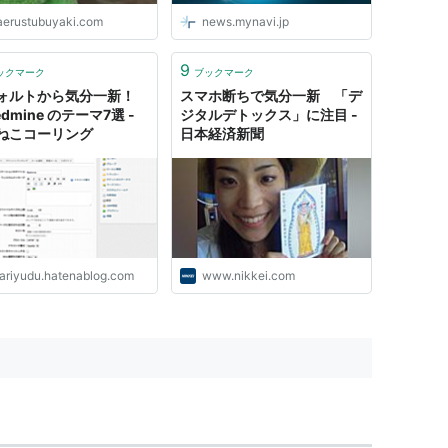
aerustubuyaki.com
news.mynavi.jp
9
ックマーク
ブックマーク
ォルトから気分一新！
スマホ断ちで気分一新 「デ
edmine のテーマ7選 -
ジタルデトックス」に注目 -
ねこコーリング
日本経済新聞
ariyudu.hatenablog.com
www.nikkei.com