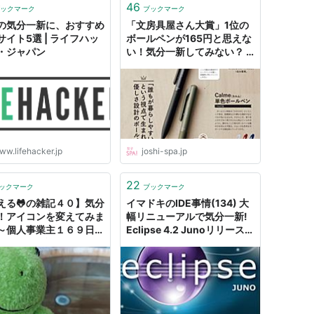
46
ックマーク
ブックマーク
の気分一新に、おすすめ
「文房具屋さん大賞」1位の
サイト5選 | ライフハッ
ボールペンが165円と思えな
・ジャパン
い！気分一新してみない？ |
女子SPA！
ww.lifehacker.jp
joshi-spa.jp
22
ックマーク
ブックマーク
える🐸の雑記４０】気分
イマドキのIDE事情(134) 大
！アイコンを変えてみま
幅リニューアルで気分一新!
～個人事業主１６９日目
Eclipse 4.2 Junoリリース
- かえるの雑記～好きなこ
(1)
ぶやくブログ～