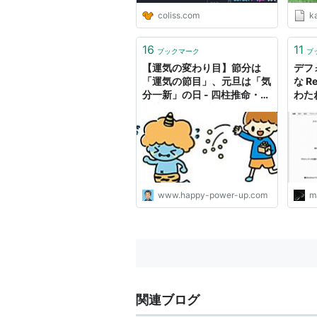
coliss.com
k
16
11
ブックマーク
ブ
【運気の変わり目】節分は
デフ
「運気の節目」、元旦は「気
な R
分一新」の日 - 四柱推命・紫
わた
微斗数・奇門遁甲ではっぴー
をパワーあっぷするブログ
www.happy-power-up.com
m
関連ブログ