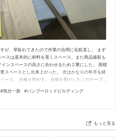
すが、草臥れてきたので作業の合間に化粧直し。 まず
ペースは基本的に材料を置くスペース。また商品撮影も
メインスペースの高さに合わせるため２重にした。 面積
業スペースとし出来上がった。 次はかなりの年月を経
ペース。 合板を剥がす。 合板を剥がしたこのテーブル
とを思い出した。 多少継ぎはぎとなったが作業スペー
#
気分一新
#
バンブーロッドビルディング
だ。 継ぎはぎの隙間はパテ埋めした。 化粧直しが終わ
ペースの段差もほぼな…
もっと見る