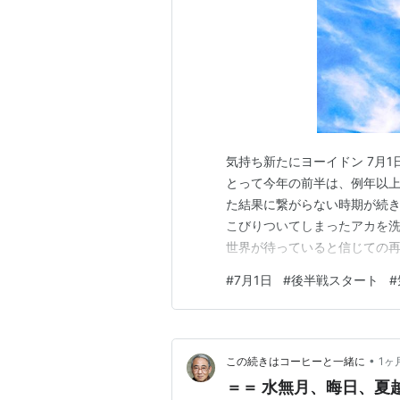
気持ち新たにヨーイドン 7月1
とって今年の前半は、例年以
た結果に繋がらない時期が続き
こびりついてしまったアカを
世界が待っていると信じての
が出来るのか、楽しみになってきました
#
7月1日
#
後半戦スタート
#
＝〈The Sky as a New day Be
•
この続きはコーヒーと一緒に
1ヶ
＝＝ 水無月、晦日、夏