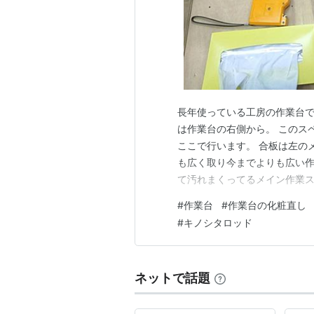
長年使っている工房の作業台で
は作業台の右側から。 このス
ここで行います。 合板は左の
も広く取り今までよりも広い作
て汚れまくってるメイン作業ス
で当初は作業をスタートしたこ
#
作業台
#
作業台の化粧直し
スのほとんどが合板１枚で済ん
#
キノシタロッド
った作業台。 さゆうの作業ス
ネットで話題