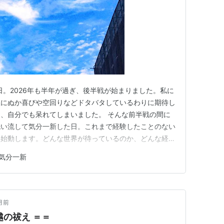
日。2026年も半年が過ぎ、後半戦が始まりました。私に
上にぬか喜びや空回りなどドタバタしているわりに期待し
、自分でも呆れてしまいました。 そんな前半戦の間に
洗い流して気分一新した日。これまで経験したことのない
再始動します。どんな世界が待っているのか、どんな経験
 ＝＝［season 16］Jul.01 2026 夏至次候 ＝
気分一新
gins〉Takashimadaira,Itabash…
月前
越の祓え ＝＝