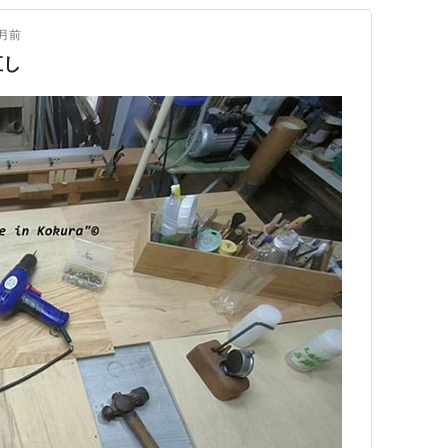
月前
直し