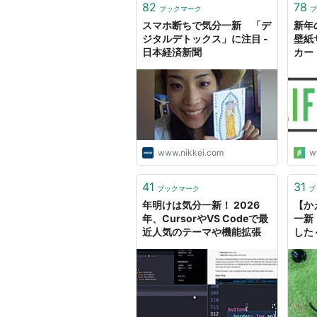
82
78
ブックマーク
ブ
スマホ断ちで気分一新 「デ
新年
ジタルデトックス」に注目 -
壁紙
日本経済新聞
カー
www.nikkei.com
w
41
31
ブックマーク
ブ
年明けは気分一新！ 2026
【か
年、CursorやVS Codeで最
一新
近人気のテーマや機能拡張
した
～ 
とつ