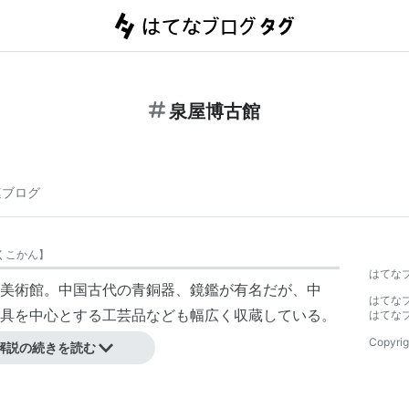
泉屋博古館
連ブログ
くこかん
】
はてな
美術館。中国古代の青銅器、鏡鑑が有名だが、中
はてな
具を中心とする工芸品なども幅広く収蔵している。
はてな
Copyrig
解説の続きを読む