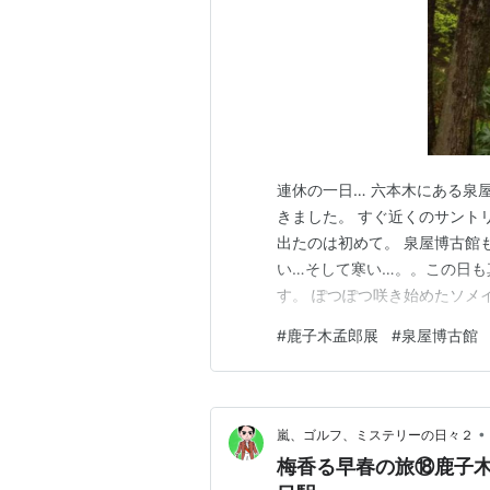
連休の一日… 六本木にある泉
きました。 すぐ近くのサント
出たのは初めて。 泉屋博古館
い…そして寒い…。。この日も
す。 ぽつぽつ咲き始めたソメ
館へ… 鹿子木孟郎という画家
#
鹿子木孟郎展
#
泉屋博古館
みさを見て行きたくなりました
てこそ、の絵画が好きなのです
•
嵐、ゴルフ、ミステリーの日々２
梅香る早春の旅⑱鹿子