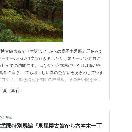
屋博古館東京で『生誕151年からの鹿子木孟郎』展をみて
リーホールへは何度も行きましたが、泉ガーデン方面に
も初めての訪問です。 …なぜか六本木に行く日は雨が多
真冬の寒さ、 でも瑞々しい翠の色が春をあらわしていま
イヨシノ、 咲き終える間近の枝垂桜、その合い間を美術
のことは全く知らずに、 美術展の特集記事でその絵の巧
#
夏目漱石
。 印象派以降の時代も好きですが、やっぱり写実あっ
、クールベが大…
5ヶ月前
木孟郎特別展編『泉屋博古館から六本木一丁