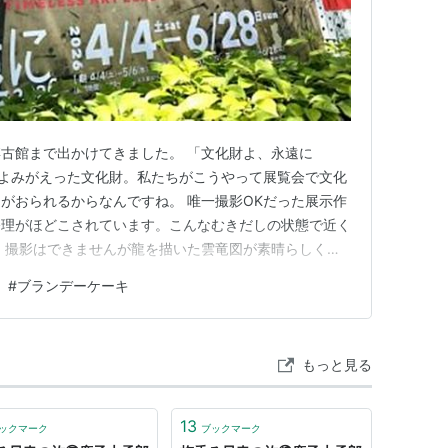
古館まで出かけてきました。 「文化財よ、永遠に
しくよみがえった文化財。私たちがこうやって展覧会で文化
がおられるからなんですね。 唯一撮影OKだった展示作
修理がほどこされています。こんなむきだしの状態で近く
 撮影はできませんが龍を描いた雲竜図が素晴らしく
めました。 折れている絵巻物、ぼろぼろになった紙の
#
ブランデーケーキ
て後世に伝えられるのは意義あることですね。 展示物
飲んで休憩。そして、お庭を…
もっと見る
13
ックマーク
ブックマーク