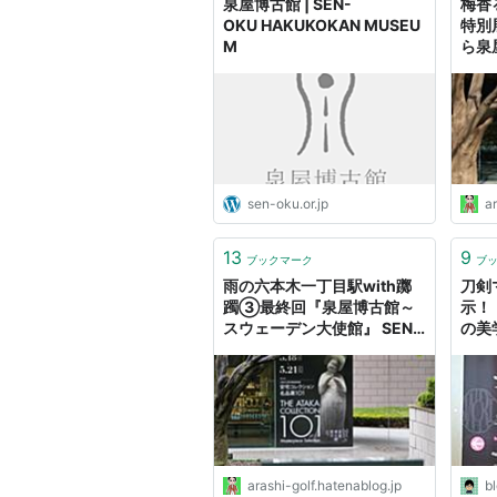
泉屋博古館 | SEN-
梅香
OKU HAKUKOKAN MUSEU
特別
M
ら泉
フ、
sen-oku.or.jp
ar
13
9
ブックマーク
ブ
雨の六本木一丁目駅with躑
刀剣
躅③最終回『泉屋博古館～
示！
スウェーデン大使館』 SEN-
の美
OKU HAKUKOKAN
た！
MUSEUM - 嵐、ゴルフ、ミ
4日
ステリーの日々２
らい
arashi-golf.hatenablog.jp
b