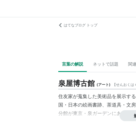
はてなブログ トップ
言葉の解説
ネットで話題
関
泉屋博古館
(
アート
)
【
せんおくは
住友家が蒐集した美術品を展示する
国・日本の絵画書跡、茶道具・文房
分館が東京・泉ガーデンにある。