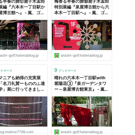
る早春の旅⑰鹿子木孟郎
梅香る早春の旅⑱鹿子木孟郎
展編『六本木一丁目駅か
特別展編『泉屋博古館から六
屋博古館へ』 - 嵐、ゴル
本木一丁目駅へ』 - 嵐、ゴル
ミステリーの日々２
フ、ミステリーの日々２
ashi-golf.hatenablog.jp
arashi-golf.hatenablog.jp
9
ックマーク
ブックマーク
マニアも納得の充実展
晴れの六本木一丁目駅with
「名刀礼賛ーもののふ達
紫陽花③『泉ガーデンタワ
学」展に行ってきまし
ー～泉屋博古館東京』 - 嵐、
（泉屋博古館分館で8月
ゴルフ、ミステリーの日々２
まで開催！） - あいむあ
ぶ
log.imalive7799.com
arashi-golf.hatenablog.jp