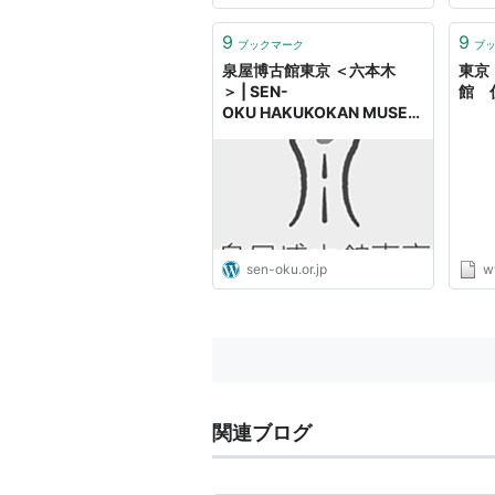
9
9
ブックマーク
ブ
泉屋博古館東京 ＜六本木
東京
＞ | SEN-
館 
OKU HAKUKOKAN MUSEU
M TOKYO
sen-oku.or.jp
w
関連ブログ