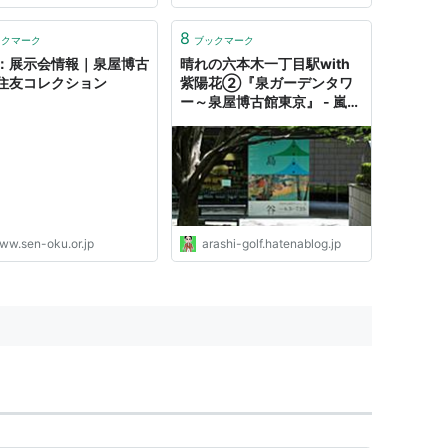
8
ックマーク
ブックマーク
：展示会情報｜泉屋博古
晴れの六本木一丁目駅with
住友コレクション
紫陽花②『泉ガーデンタワ
ー～泉屋博古館東京』 - 嵐、
ゴルフ、ミステリーの日々２
ww.sen-oku.or.jp
arashi-golf.hatenablog.jp