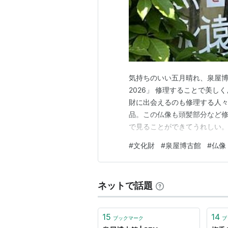
気持ちのいい五月晴れ、泉屋博
2026」 修理することで美
財に出会えるのも修理する人々
品。この仏像も頭髪部分など
で見ることができてうれしい。
て、しばらくソファに座って眺
#
文化財
#
泉屋博古館
#
仏像
書籍など、修復することによっ
を見た後はジャスミン茶などを
ネットで話題
15
14
ブックマーク
ブ