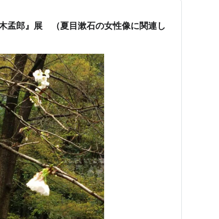
子木孟郎』展 （夏目漱石の女性像に関連し