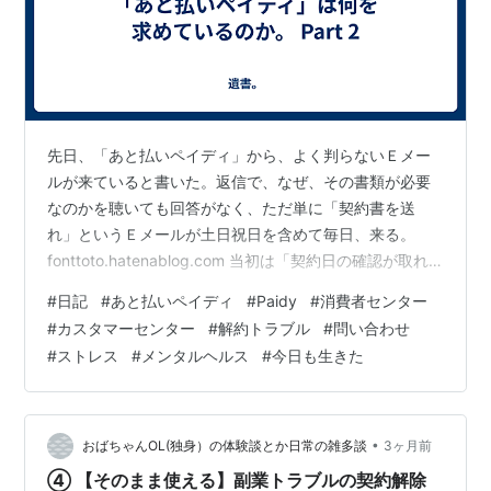
先日、「あと払いペイディ」から、よく判らないＥメー
ルが来ていると書いた。返信で、なぜ、その書類が必要
なのかを聴いても回答がなく、ただ単に「契約書を送
れ」というＥメールが土日祝日を含めて毎日、来る。
fonttoto.hatenablog.com 当初は「契約日の確認が取れ
ないと解約ができない」などと書いてきたが、今は、ほ
#
日記
#
あと払いペイディ
#
Paidy
#
消費者センター
とんど恐喝や恫喝に近い。それは言い過ぎとしても物凄
#
カスタマーセンター
#
解約トラブル
#
問い合わせ
いストレスに感じるから、少なくとも嫌がらせとはいえ
#
ストレス
#
メンタルヘルス
#
今日も生きた
ると思う。 金融庁に相談したら、それは消費者庁の管轄
ですねと言われ、区立消費者センターを紹介される。し
かし金融庁も丁寧で、消費者センターの住所・電話を添
えて紹介された。 消費者セ…
•
おばちゃんOL(独身）の体験談とか日常の雑多談
3ヶ月前
④ 【そのまま使える】副業トラブルの契約解除