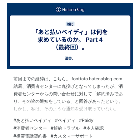
前回までの経緯は、こちら。 fonttoto.hatenablog.com
結局、消費者センターに丸投げとなってしまったが、消
費者センターからの問い合わせに対して「解約済みであ
り、その旨の通知をしている」と回答があったという。
しかし、私は、そのような通知を受け取っていない。確
証がないと怖いので再送してくれと頼んだら「システム
#
あと払いペイディ
#
ペイディ
#
Paidy
の仕様上、２度は送信できない」とのこと。 ちなみに通
#
消費者センター
#
解約トラブル
#
本人確認
知をした日付は「言えない」だそうだ。「解約済みであ
#
携帯電話契約書
#
カスタマーサポート
り、その旨の通知をしている」のに「解約できないから