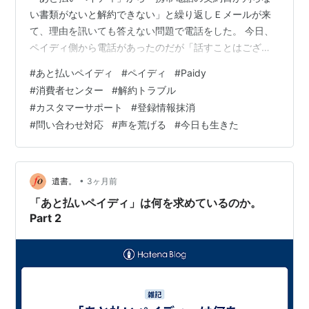
い書類がないと解約できない」と繰り返しＥメールが来
て、理由を訊いても答えない問題で電話をした。 今日、
ペイディ側から電話があったのだが「話すことはござい
ません、以上で終了とさせていただきます」とのこと。
#
あと払いペイディ
#
ペイディ
#
Paidy
「そちらから連絡してきて、そちらから終了って… で、
#
消費者センター
#
解約トラブル
終了ということは解約に応じるということでしょう
#
カスタマーサポート
#
登録情報抹消
か？」と訊いても「ですから以上で終了です」と言う。
#
問い合わせ対応
#
声を荒げる
#
今日も生きた
「解約に応じるのか訊いているんです」と言ったら「お
客様が声を荒げたので切らせていただきます」とのこ
と。 ペイディにとって…
•
遺書。
3ヶ月前
「あと払いペイディ」は何を求めているのか。
Part 2