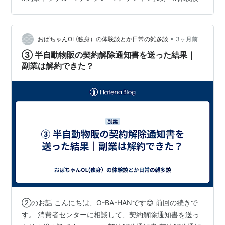
上記契約について、クーリングオフを申し出ます。 （※
ここに経緯を簡潔に記載） ▼ここからは私のケースです
（読み飛ばしてOK） 私は、LINEの副業オープンチャッ
トに掲載されていた副業案内をきっかけに連絡を取り、
•
おばちゃんOL(独身）の体験談とか日常の雑多談
3ヶ月前
別の公式LINEへ誘導…
③ 半自動物販の契約解除通知書を送った結果｜
副業は解約できた？
②のお話 こんにちは、O-BA-HANです😊 前回の続きで
す。 消費者センターに相談して、契約解除通知書を送っ