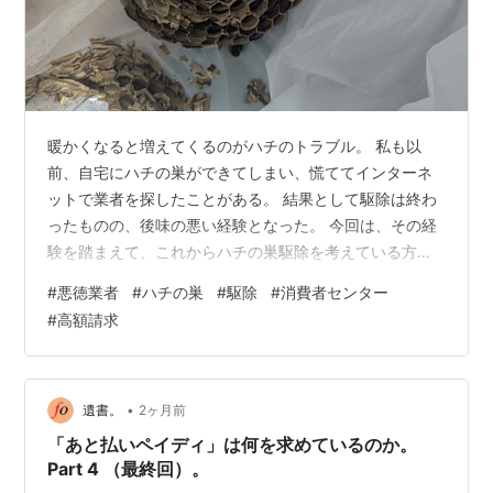
暖かくなると増えてくるのがハチのトラブル。 私も以
前、自宅にハチの巣ができてしまい、慌ててインターネ
ットで業者を探したことがある。 結果として駆除は終わ
ったものの、後味の悪い経験となった。 今回は、その経
験を踏まえて、これからハチの巣駆除を考えている方へ
伝えたいことを書いてみたい。 ハチの巣を見つけると冷
#
悪徳業者
#
ハチの巣
#
駆除
#
消費者センター
静ではいられない ハチの巣を見つけた時、多くの人はこ
#
高額請求
う思うはずだ。 「早く何とかしなければ」 特にスズメバ
チだった場合、家族や近所の人への被害も心配になる。
私も焦ってスマホで検索し、上位に表示された駆除業者
へ連絡した。 しかし今振り返ると、その「焦り」が一番
•
遺書。
2ヶ月前
危険だったと思う。 困った時に相談…
「あと払いペイディ」は何を求めているのか。
Part 4 （最終回）。