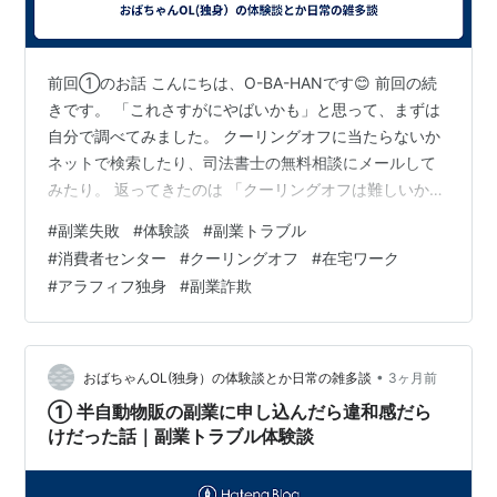
前回①のお話 こんにちは、O-BA-HANです😊 前回の続
きです。 「これさすがにやばいかも」と思って、まずは
自分で調べてみました。 クーリングオフに当たらないか
ネットで検索したり、司法書士の無料相談にメールして
みたり。 返ってきたのは 「クーリングオフは難しいかも
しれないですが、一度申し出てみてもいいと思います」
#
副業失敗
#
体験談
#
副業トラブル
誰もが同じ事を言うであろう回答でした 正直この時点で
#
消費者センター
#
クーリングオフ
#
在宅ワーク
は 「やっぱり無理なんかな…」 って思ってました😅 そこ
#
アラフィフ独身
#
副業詐欺
で、恥を承知で友達に相談。 ちゃんと話聞いてくれて、
「消費者センターに相談したら？」って言ってくれて。
そこで初めて 「一回ちゃんと相談しよう」 って思えまし
た。 いざ電話。…
•
おばちゃんOL(独身）の体験談とか日常の雑多談
3ヶ月前
① 半自動物販の副業に申し込んだら違和感だら
けだった話｜副業トラブル体験談