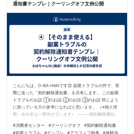
通知書テンプレ｜クーリングオフ文例公開
こんにちは、O-BA-HANです😊 副業トラブルの件で、実
際に送った「契約解除通知書」を共有します。 この副業
トラブルのお話 ①のお話 ②のお話 ③のお話 同じよう
に困っている方の参考になればと思います。 （※個人情
報・会社名は一部伏せています） ———契約解除通知書
令和◯年◯月◯日 株式会社◯◯ 御中 契約年月日：令
#
消費者センター
#
クーリングオフ
#
契約解除通知書
和◯年◯月◯日契約名：◯◯契約契約金額：◯◯円
#
副業トラブル
#
テンプレ
#
アラフィフ独身
#
体験談