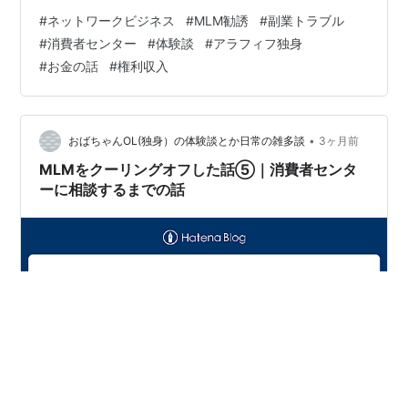
よね」 そのくらいの気持ちでした😅 しかも、消費者セン
#
ネットワークビジネス
#
MLM勧誘
#
副業トラブル
ターに相談するのはこれで2回目。 でも、実際は全然違
#
消費者センター
#
体験談
#
アラフィフ独身
いました。 担当してくれた方はとても丁寧に話を聞いて
#
お金の話
#
権利収入
くれて、しっかりヒアリングしてくれました。 しかも途
中で、 「数年前にも同じ会社の相談を受けたことがあり
ます」 と言われたんです。 その瞬間、 「やっぱりそう
なんや…」 と思いま…
•
おばちゃんOL(独身）の体験談とか日常の雑多談
3ヶ月前
MLMをクーリングオフした話⑤｜消費者センタ
ーに相談するまでの話