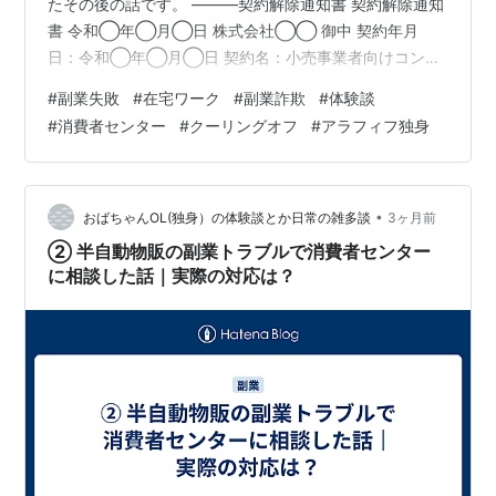
たその後の話です。 ———契約解除通知書 契約解除通知
書 令和◯年◯月◯日 株式会社◯◯ 御中 契約年月
日：令和◯年◯月◯日 契約名：小売事業者向けコンサ
ルティング契約 契約金額：月額19,800円（契約期間1年
#
副業失敗
#
在宅ワーク
#
副業詐欺
#
体験談
間） （内容省略）——— 正直、ちゃんと伝わるか不安で
#
消費者センター
#
クーリングオフ
#
アラフィフ独身
した。 送付先は契約書に書いてあった会社。 ただ、そこ
はシェアオフィス。 配達完了となっているが案の定反応
なし 「あ、これ無視されるやつや…」 ってなりました😇
そこで親会社の問い合わせ窓口に連絡。 すると、ちゃん
•
おばちゃんOL(独身）の体験談とか日常の雑多談
3ヶ月前
と対応して…
② 半自動物販の副業トラブルで消費者センター
に相談した話｜実際の対応は？