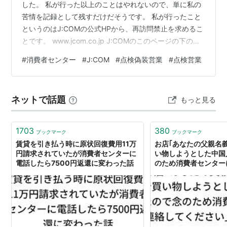
した。 私が行った以上のことはやれないので、単に私の
苦情を記録として残すだけだそうです。 私が行ったこと
というのはJ:COMの公式HPから、再訪問禁止を求めるこ
とです。 www.jcom.co.jp J:COMのこのページの下の方
にある、「企業情報に関するお問い合わせ」から「再勧
#
消費者センター
#
J:COM
#
点検偽装営業
#
点検営業
誘停止のお手続き」というのを行ったのですが、どれぐ
らいの期間有効なのでしょうか？ 来年もまた、やっとく
かあ。 点検偽装営業に直接抗議したい方のために、フリ
ネットで話題
もっと見る
ーダイヤルも記載しておきます。 ０１２０－９９９－０
００ めちゃめちゃ待たされるうえに、「申し訳ございま
せんで…
1703
380
ブックマーク
ブックマーク
賃貸を引き払う時に原状回復費用11万
お店｢あなたの父親名
円請求されていたが消費者センターに
い物しようとした中国
電話したら7500円返還に変わった話
のため消費者センター
さい｣→あやうく個人
なった話