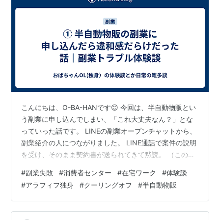
こんにちは、O-BA-HANです😊 今回は、半自動物販とい
う副業に申し込んでしまい、「これ大丈夫なん？」とな
っていった話です。 LINEの副業オープンチャットから、
副業紹介の人につながりました。 LINE通話で案件の説明
を受け、そのまま契約書が送られてきて黙読。 （この時
すでに22時まわってました😅） 遅い時間で思考も止まり
#
副業失敗
#
消費者センター
#
在宅ワーク
#
体験談
気味のまま、 Googleフォーム入力 アプリダウンロー
#
アラフィフ独身
#
クーリングオフ
#
半自動物販
ド・アカウント作成 クレジットカード決済（毎月19,800
円のサブスク） まで一気に進み、契約した形になりまし
た。 内容は「継続的に案件を振る」というもの。 でも内