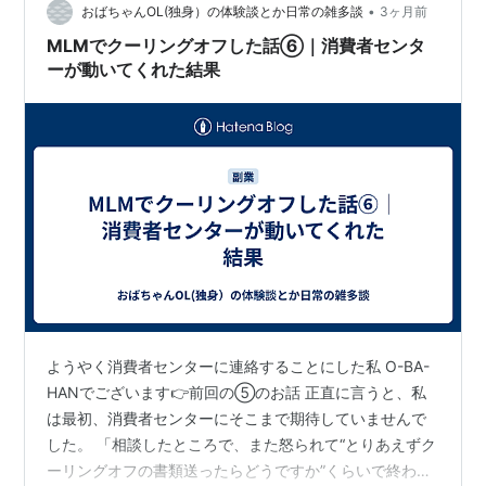
容を確認すると、 自己アフィリ的なのとか 抽選に申し
•
おばちゃんOL(独身）の体験談とか日常の雑多談
3ヶ月前
込…
MLMでクーリングオフした話⑥｜消費者センタ
ーが動いてくれた結果
ようやく消費者センターに連絡することにした私 O-BA-
HANでございます👉前回の⑤のお話 正直に言うと、私
は最初、消費者センターにそこまで期待していませんで
した。 「相談したところで、また怒られて“とりあえずク
ーリングオフの書類送ったらどうですか”くらいで終わる