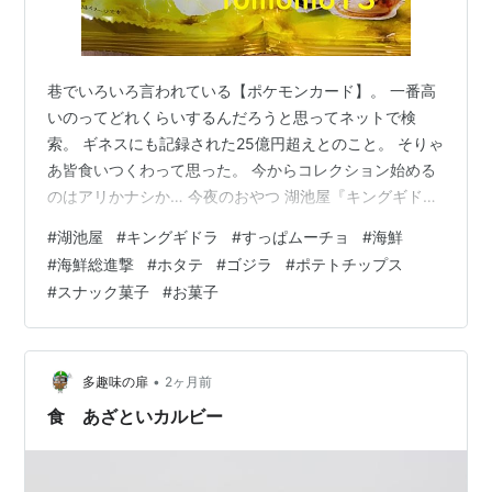
巷でいろいろ言われている【ポケモンカード】。 一番高
いのってどれくらいするんだろうと思ってネットで検
索。 ギネスにも記録された25億円超えとのこと。 そりゃ
あ皆食いつくわって思った。 今からコレクション始める
のはアリかナシか… 今夜のおやつ 湖池屋『キングギドラ
VSすっぱムーチョ 海鮮総進撃』です。 なんかパッと
#
湖池屋
#
キングギドラ
#
すっぱムーチョ
#
海鮮
見、よく分からない味のすっぱムーチョがスーパーに並
#
海鮮総進撃
#
ホタテ
#
ゴジラ
#
ポテトチップス
んでいました。 取り敢えずブログにしておけば話題にな
#
スナック菓子
#
お菓子
っちゃうかな的な感覚で買ってしまいました。 ブログを
やっていなければ買ってないと思います。 （言い切っち
ゃった…） 『キングギドラVSすっぱムーチョ 海鮮総進
撃』はすっぱムーチョの爽快…
•
多趣味の扉
2ヶ月前
食 あざといカルビー