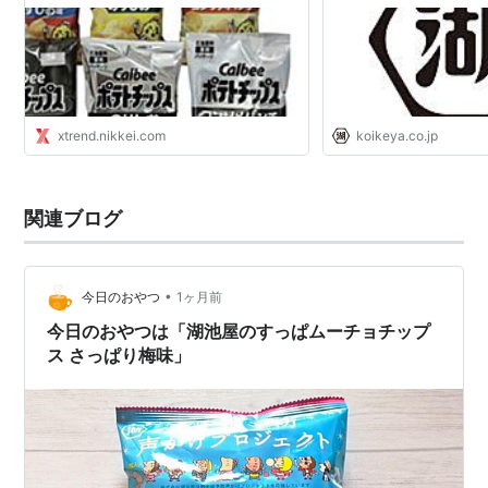
xtrend.nikkei.com
koikeya.co.jp
関連ブログ
•
今日のおやつ
1ヶ月前
今日のおやつは「湖池屋のすっぱムーチョチップ
ス さっぱり梅味」