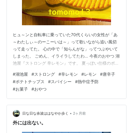
ヒュ～ンと自転車に乗っていた70代くらいの女性が「あ
～わたしぃ～のーこーいは～」って歌いながら追い風切
って走ってた。 心の中で「知らんがな」ってつぶやいて
しまった。 ごめん、イライラしてたわ… 今夜のおやつ 湖
池屋『ストロング 辛レモン』です。 夏っぽい仕様のポテ
トチップス。 2011年に発足された、声かけで熱中症によ
#
湖池屋
#
ストロング
#
辛レモン
#
レモン
#
唐辛子
る死亡者をゼロにしようとする【熱中症予防声かけプロ
#
ポテトチップス
#
スパイシー
#
熱中症予防
ジェクト】が目立つ位置に記載されている。 油断は禁物
#
お菓子
#
おやつ
ですね、気を付けましょう。 『ストロング 辛レモン』は
爽快感あふれるレモンと唐辛子のピリッとした辛さ。 チ
キンの旨みでやみつきになる味わいになること間違いな
し。 税込み180円。…
•
日な日な余波ははなやか歩く
2ヶ月前
外には出ない。