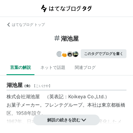
はてなブログ トップ
湖池屋
このタグでブログを書く
言葉の解説
ネットで話題
関連ブログ
湖池屋
(
食
)
【
こいけや
】
株式会社湖池屋 （英表記：Koikeya Co.,Ltd.）
お菓子メーカー。
フレンテ
グループ。本社は東京都板橋
区。1958年設立。
解説の続きを読む
1967年、日本で初めてポテトチップスを量産化したメ
ーカー。