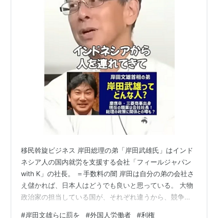
移民斡旋ビジネス 岸田総理の弟「岸田武雄氏」はインド
ネシア人の国内就労を支援する会社「フィールジャパン
with K」の社長。 ＝手数料の闇 岸田は自分の弟の会社さ
え儲かれば、日本人はどうでも良いと思っている。 大物
政治家の担当している国が、それぞれ違うから、競争し
て、やたらに多くの移民を入れようとしている。👿 外人
#
岸田文雄らに罰を
#
外国人労働者
#
利権