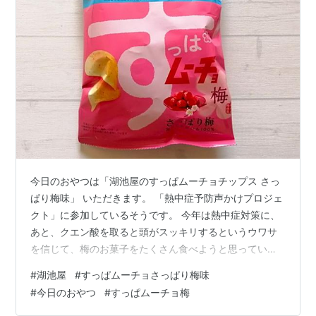
今日のおやつは「湖池屋のすっぱムーチョチップス さっ
ぱり梅味」 いただきます。 「熱中症予防声かけプロジェ
クト」に参加しているそうです。 今年は熱中症対策に、
あと、クエン酸を取ると頭がスッキリするというウワサ
を信じて、梅のお菓子をたくさん食べようと思っていた
ので、これはいいやと買ってきました。 さて、袋を開け
#
湖池屋
#
すっぱムーチョさっぱり梅味
ると梅の香りがします。食べてみると、酸っぱい！
#
今日のおやつ
#
すっぱムーチョ梅