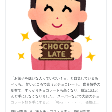
「お菓子を嫌いな人っていない！ｗ」と自負しているあ
べっち。 甘いところで言うとチョコレート。 世界情勢の
影響で、すっかりチョコレートも高くなり、最近はほと
んど手にしなくなりました。 スーパーなどで大袋のチョ
コレート類を手にすると、「軽っ・・・・・」 価格は据
え置きとはいえ、内容量がガクンと減ってしまったの
#
稲田豊史
#
ポテトチップスと日本人
#
朝日新書