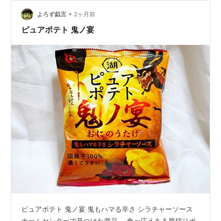
ければ 事実上の値上げだろう あざといカルビー- 偽物の
•
味がする 私は昔から湖池屋の ポテチしか 食べない
よろず戯言
2ヶ月前
ピュアポテト 鬼ノ宴
ピュアポテト 鬼ノ宴 鬼もハマる辛さ シラチャーソース
ホームセンターで見つけた商品。 食べ応えある厚切りポ