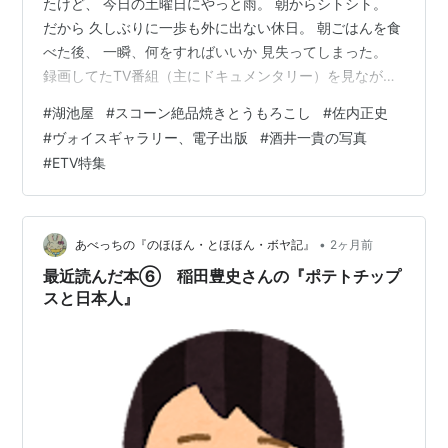
たけど、 今日の土曜日にやっと雨。 朝からシトシト。
だから 久しぶりに一歩も外に出ない休日。 朝ごはんを食
べた後、 一瞬、何をすればいいか 見失ってしまった。
録画してたTV番組（主にドキュメンタリー）を見なが
ら、 合間にPCに貯めている写真を引っ張り出しては ス
#
湖池屋
#
スコーン絶品焼きとうもろこし
#
佐内正史
ライドショーにはめ込んで 編集する。 食い気に任せて
#
ヴォイスギャラリー、電子出版
#
酒井一貴の写真
久しぶりのスナック菓子も食べた。 湖池屋スコーンの絶
#
ETV特集
品焼きとうもろこし。 食べ出したら止まらないね。 まも
なく午後4時。 もう今日は外に出ることはない。 若い頃
はこんなことがよくあったけど、 今はそんなもったいな
いことできない。…
•
あべっちの『のほほん・とほほん・ボヤ記』
2ヶ月前
最近読んだ本⑥ 稲田豊史さんの『ポテトチップ
スと日本人』