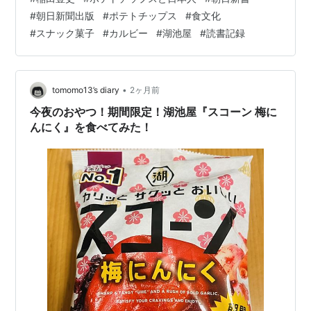
は、なんか寂しいですね。 この本が手元に届いた数日
#
朝日新聞出版
#
ポテトチップス
#
食文化
後、あるニュースが世間をザワつかせたのは偶然だった
#
スナック菓子
#
カルビー
#
湖池屋
#
読書記録
のかなぁ？ 稲田豊史さん 『ポテトチップスと日本人』
朝日新書 この本を読んだキッカケは、CDやレコードに例
えると「ジャケ買い」ですね(笑) 個人的な想像ですが、
ポテトチップスが嫌いな人ってそん…
•
tomomo13’s diary
2ヶ月前
今夜のおやつ！期間限定！湖池屋『スコーン 梅に
んにく』を食べてみた！