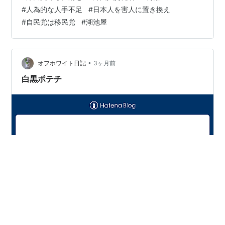
労働者230万人は必要ない 労働市場の実態＝正規社員の
#
人為的な人手不足
#
日本人を害人に置き換え
内の百万人 非正規社員の内の190万人＝合計290万人が
#
自民党は移民党
#
湖池屋
働き方改革で残業させて貰えないから、「もっと働きた
い」と言っている。 だから、働き方改革をやめれば、
290万人がもっと働くから、外人230万人は要らない。
政府の言う「人手…
•
オフホワイト日記
3ヶ月前
白黒ポテチ
中東不安の影響で、カルビーが今月２５日の出荷分か