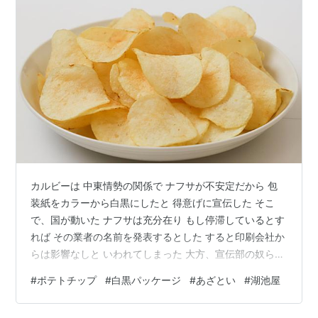
カルビーは 中東情勢の関係で ナフサが不安定だから 包
装紙をカラーから白黒にしたと 得意げに宣伝した そこ
で、国が動いた ナフサは充分在り もし停滞しているとす
れば その業者の名前を発表するとした すると印刷会社か
らは影響なしと いわれてしまった 大方、宣伝部の奴らが
白黒にすれば世間が騒いで 宣伝効果があがり 経費も削減
#
ポテトチップ
#
白黒パッケージ
#
あざとい
#
湖池屋
できるから 一石二鳥だーなんて 盛り上がっていたろう
白黒にするなら 印刷代が安くなるので 販売価格を下げな