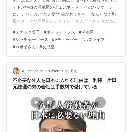
テトが特徴の湖池屋のピュアポテト。 そのパッケージ
に、デカデカと“鬼ノ宴”と書かれてある。 なんとなく和
風でダークな雰囲気のデザイン。 なんだこれ？ 気になっ
て手に取って見る。 鬼ノ宴って何だ？ シラチャーソー
#
スナック菓子
#
ポテトチップス
#
湖池屋
ス？ 鬼もハマるってことは辛旨いのか。 “鬼ノ宴”といえ
#
シラチャーソース
#
Vチューバー
#
ホロライブ
ば、大好きなVチューバー、ホロライブ所属のロボ子さん
#
ロボ子さん
#
友成空
が、 一昨年の年越しライブだったかで、歌唱を披露して
話題になった楽曲だ。 エッジボイスと呼ばれる、声帯を
閉じて絞り出すように低音で発する歌声。 その独特な歌
唱法で、“鬼ノ宴”…
•
Au monde de la lumière
2ヶ月前
不必要な外人を日本に入れる理由は「利権」岸田
元総理の弟の会社は手数料で儲けている