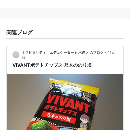
「
カラムーチョ
」「ポリンキー」など個性的な商品で支
持を得る。
主な製品
関連ブログ
ポテトチップス
カラムーチョ
•
ホスピタリティ・エデュケーター 住木俊之 のブログ
11日
すっぱムーチョ
前
スコーン
VIVANTポテトチップス 乃木ののり塩
ポリンキー
ドンタコス
ポップナウ