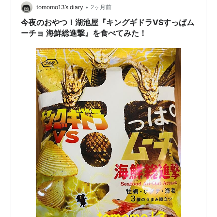
さった病みつきになる濃厚ス…
•
tomomo13’s diary
2ヶ月前
今夜のおやつ！湖池屋『キングギドラVSすっぱム
ーチョ 海鮮総進撃』を食べてみた！