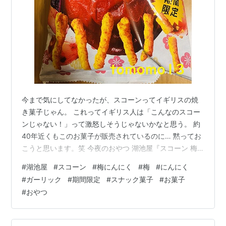
今まで気にしてなかったが、スコーンってイギリスの焼
き菓子じゃん。 これってイギリス人は「こんなのスコー
ンじゃない！」って激怒しそうじゃないかなと思う。 約
40年近くもこのお菓子が販売されているのに… 黙ってお
こうと思います。笑 今夜のおやつ 湖池屋『スコーン 梅
にんにく』です。 梅とにんにくがとうとうお菓子の味に
#
湖池屋
#
スコーン
#
梅にんにく
#
梅
#
にんにく
なってしまった。 おつまみで【梅にんにく】を食べたこ
#
ガーリック
#
期間限定
#
スナック菓子
#
お菓子
とがあるがそんな感じなんだろうかって思いながら開け
#
おやつ
る前はドキドキ。 リンク 最近これ見かけないような気が
する。 美味しいのにね。 『スコーン 梅にんにく』は梅
の爽やかな酸味とガツンと来るにんにくのパンチが合わ