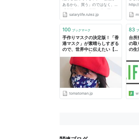
あるから、買う」のではなく、
http:
「必要なものを必要な時に買う」
GOOS
salarylife.rulez.jp
m
ということです。 ちょっと分か
http:
りづらいかもしれませんが、例え
free.n
ばボーナスが出てお金があるか
Easter
100
83
ブックマーク
ら、何か買うというのではなく、
55 S
手作りマスクの決定版！「香
台所
お金...
http:
港マスク」が素晴らしすぎる
の取
ZERO
ので、世界中に伝えたい【作
の生
http:
り方も掲載】 | トマトマンの
フハ
斜め上行く生活術
tomatoman.jp
w