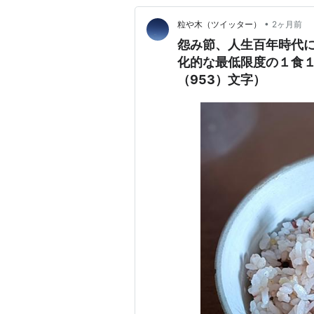
•
粒や木（ツイッター）
2ヶ月前
怨み節、人生百年時代
化的な最低限度の１食
（953）文字）