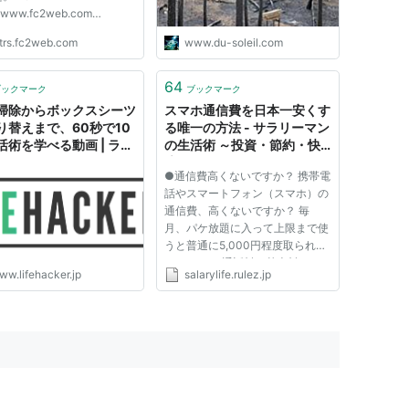
//www.fc2web.com
IDE
trs.fc2web.com
www.du-soleil.com
//www.gooside.com k-
et http://www.k-free.net
 http://www.easter.ne.jp
64
ブックマーク
ブックマーク
TREET
掃除からボックスシーツ
スマホ通信費を日本一安くす
//www.55street.net
り替えまで、60秒で10
る唯一の方法 - サラリーマン
_CITY.com
活術を学べる動画 | ライ
の生活術 ～投資・節約・快
//www.zero-city.com OJIJ...
ッカー・ジャパン
適～
●通信費高くないですか？ 携帯電
話やスマートフォン（スマホ）の
通信費、高くないですか？ 毎
月、パケ放題に入って上限まで使
うと普通に5,000円程度取られま
す。 それに通話料や基本料みた
ww.lifehacker.jp
salarylife.rulez.jp
いのが掛かってくるので1台あた
り6,000円程度は掛かります。 こ
れが夫婦で使っていると毎月携帯
代だけで1万円を越えてきます。
「...