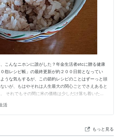
、こんなニホンに誰がした？年金生活者etcに贈る健康
００怨レシピ帳」の最終更新が約２００日前となってい
たような気もするが、この節約レシピのことはずーっと頭
れないが、もはやそれは人生最大の関心ごとでさえあると
。 それでもその間に米の価格は少しだけ落ち着いた。
極々ささやかながら行われつつあるという報道もあった。
生活
でもこれだけ物価が上昇する中で、労働者ならわずかでも
が、年金受給額が据え置きで…
もっと見る