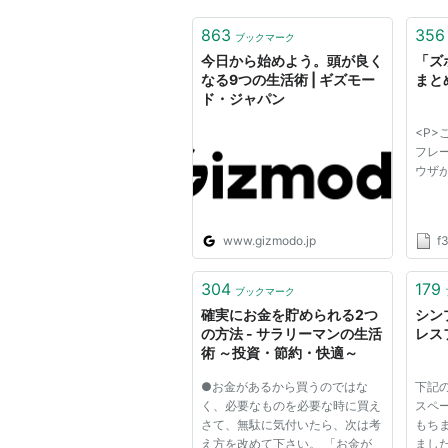
863
356
ブックマーク
今日から始めよう。頭が良く
「ズ
なる9つの生活術 | ギズモー
まと
ド・ジャパン
<P
フレ
ウザが
www.gizmodo.jp
f
304
179
ブックマーク
確実にお金を貯められる2つ
シン
の方法 - サラリーマンの生活
レス
術 ～投資・節約・快適～
●お金があるから買うのではな
下記
く、必要なものを必要な時に買え
スペー
さて、無駄に気付いたら、次は考
もち
え方を改めて下さい。 「お金が
ました