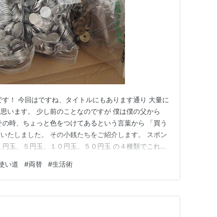
です！ 今回はですね、タイトルにもあります通り 大量に
思います。 少し前のことなのですが 僕は僕の父から
その時、ちょっと色をつけてあるという言葉から 「買う
いたしました。 その小銭たちをご紹介します。 スポン
 １円玉、５円玉、１０円玉、５０円玉 の４種類でこれだ
と流石に使い切るまで何年かかるのか…… そんなことを考
使い道
#
両替
#
生活術
色々とやってくれていました。 まず、小銭の一番手っ取
や郵…