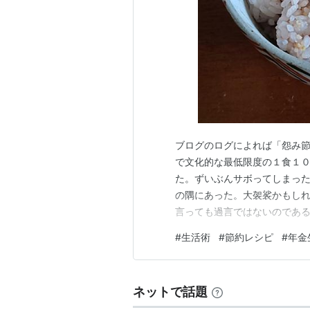
ブログのログによれば「怨み節
で文化的な最低限度の１食１
た。ずいぶんサボってしまっ
の隅にあった。大袈裟かもし
言っても過言ではないのである
年金に関する法律的な議論も
#
生活術
#
節約レシピ
#
年金
そりゃそうだろう。いくら何
賃金が上がることもあるだろう
ネットで話題