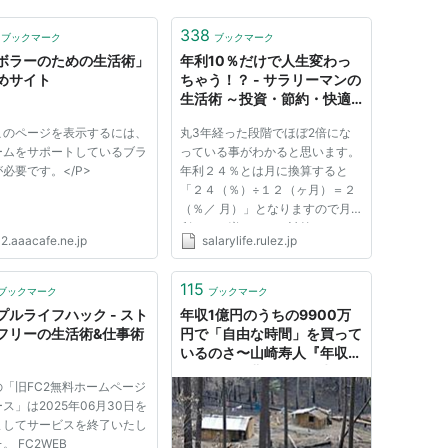
338
ブックマーク
ブックマーク
ボラーのための生活術」
年利10％だけで人生変わっ
めサイト
ちゃう！？ - サラリーマンの
生活術 ～投資・節約・快適
～
>このページを表示するには、
丸3年経った段階でほぼ2倍にな
ームをサポートしているブラ
っている事がわかると思います。
必要です。</P>
年利２４％とは月に換算すると
「２４（％）÷１２（ヶ月）＝２
（％／ 月）」となりますので月
利２％で増えていく計算になりま
32.aaacafe.ne.jp
salarylife.rulez.jp
す。 年利４％の運用だと「７
２ ÷ ４（％） ＝ １８
（年）」となり、１８年で資金が
115
ブックマーク
ブックマーク
倍になります。 でわ今回紹介す
プルライフハック - スト
年収1億円のうちの9900万
る年利10％で...
フリーの生活術&仕事術
円で「自由な時間」を買って
いるのさ〜山崎寿人『年収
100万円の豊かな節約生活
の「旧FC2無料ホームページ
術』 - 太陽がまぶしかったか
ス」は2025年06月30日を
ら
ましてサービスを終了いたし
。 FC2WEB