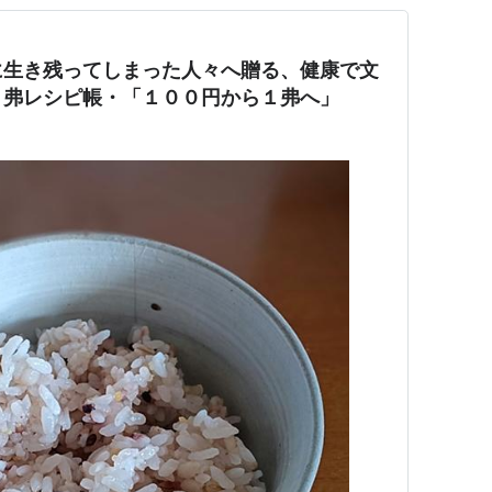
に生き残ってしまった人々へ贈る、健康で文
１弗レシピ帳・「１００円から１弗へ」