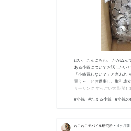
はい、こんにちわ。 たかぬん
ある小銭についてお話したいと
「小銭買わない？」と言われ 
買う～」とお返事し、取引成立
サーリンク すっごい大量(笑)
けあります(笑) ここまである
#
小銭
#
たまる小銭
#
小銭の
えてしまいますが うちの嫁が
り速い両替方法としては 銀行
•
ねこねこモバイル研究所
4ヶ月前