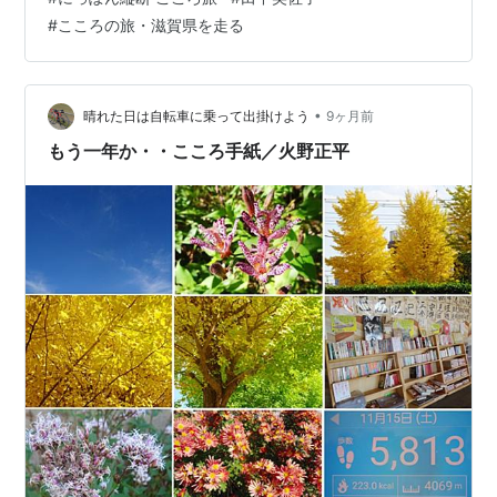
田中美佐子さんが続く 田中美佐子さんは タマちゃんのふ
#
こころの旅・滋賀県を走る
るさと 島根県出身！ ６６歳になった美佐子さん おばさ
んになったけど みんなに愛されているよ！ 頑張ってね！
楽しみにしているよ
•
晴れた日は自転車に乗って出掛けよう
9ヶ月前
もう一年か・・こころ手紙／火野正平