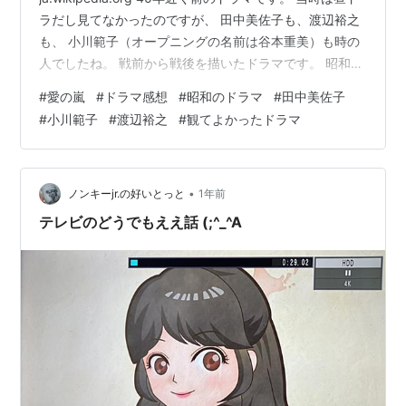
ラだし見てなかったのですが、 田中美佐子も、渡辺裕之
も、 小川範子（オープニングの名前は谷本重美）も時の
人でしたね。 戦前から戦後を描いたドラマです。 昭和
は、こんな時代だったなぁと 昭和の半分くらいは生きて
#
愛の嵐
#
ドラマ感想
#
昭和のドラマ
#
田中美佐子
いた私は 随所に思うドラマでした。 www.youtube.com
#
小川範子
#
渡辺裕之
#
観てよかったドラマ
小川範子さんがよかったです。 田中美佐子さん、 笑顔が
少ない役だったので 可哀そうでした。 岡山情報というわ
けではないですが…(^^ こちらを押していただけると 更新
の励みになります。 ランキング参加中ライ…
•
ノンキーjr.の好いとっと
1年前
テレビのどうでもええ話 (;^_^A