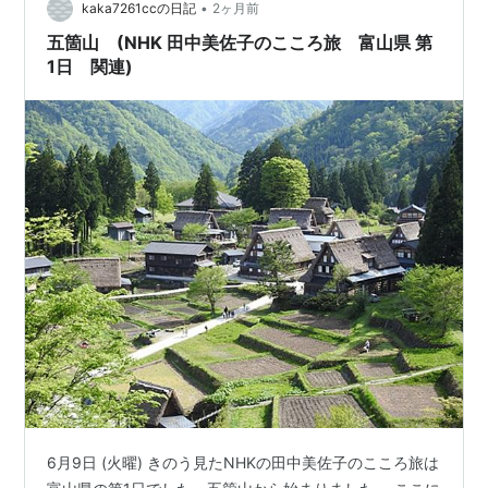
•
kaka7261ccの日記
2ヶ月前
五箇山 (NHK 田中美佐子のこころ旅 富山県 第
1日 関連)
6月9日 (火曜) きのう見たNHKの田中美佐子のこころ旅は