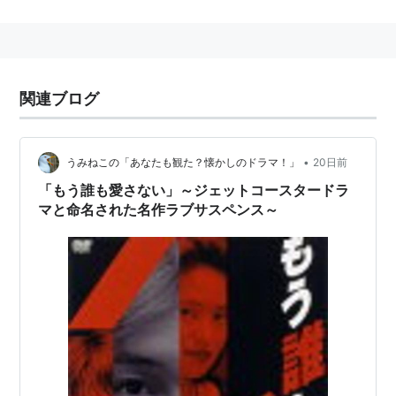
美佐子の
付き人
をしていたときに知り合い、結婚した。
しばらく芸能活動は控えていたが、2005年にTBS系
「ブラザー☆ビート」で5年ぶりにドラマ復帰した。
関連ブログ
ドラマ
生まれる。
(2011年4月-6月、TBS)
•
うみねこの「あなたも観た？懐かしのドラマ！」
20日前
君たちに明日はない
（2010年、NHK）
「もう誰も愛さない」～ジェットコースタードラ
マと命名された名作ラブサスペンス～