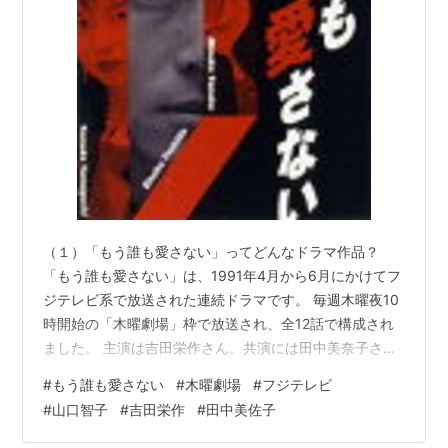
（１）「もう誰も愛さない」ってどんなドラマ作品？
「もう誰も愛さない」は、1991年4月から6月にかけてフ
ジテレビ系で放送された連続ドラマです。 毎週木曜夜10
時開始の「木曜劇場」枠で放送され、全12話で構成され
ました。 主演は吉田栄作さん。共演には田中美奈子さ
ん、山口智子さん、薬丸裕英さん、観月ありささんな
#
もう誰も愛さない
#
木曜劇場
#
フジテレビ
ど、当時を代表する人気俳優たちが顔をそろえていま
#
山口智子
#
吉田栄作
#
田中美佐子
す。 この作品は、1990年代前半の“トレンディドラマ”ブ
ームの中でも異色の存在として知られています。恋愛ド