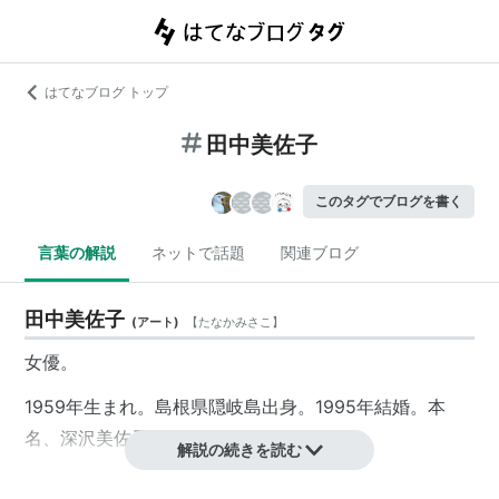
はてなブログ トップ
田中美佐子
このタグでブログを書く
言葉の解説
ネットで話題
関連ブログ
田中美佐子
(
アート
)
【
たなかみさこ
】
女優。
1959年生まれ。島根県隠岐島出身。1995年結婚。本
名、深沢美佐子。
解説の続きを読む
夫はお笑いコンビ・
Take2
の
深沢邦之
。深沢邦之が田中