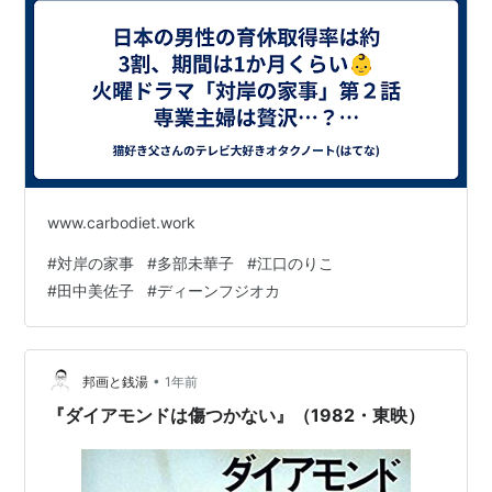
www.carbodiet.work
#
対岸の家事
#
多部未華子
#
江口のりこ
#
田中美佐子
#
ディーンフジオカ
•
邦画と銭湯
1年前
『ダイアモンドは傷つかない』（1982・東映）