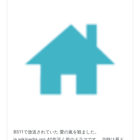
BS11で放送されていた 愛の嵐を観ました。
ja.wikipedia.org 40年近く前のドラマです。 当時は昼ド