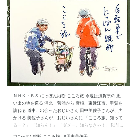
ＮＨＫ・ＢＳ にっぽん縦断 こころ旅 今週は滋賀県の 思
い出の地を巡る 湖北・菅浦から 彦根、東近江市、甲賀を
訪ねる 道中、出会ったおじいさん 田中美佐子さんが、声
かける 美佐子さんが、おじいさんに 「こころ旅、知って
るー？」 「知らん！」 「ダメー、知らなきゃ！」 以前
は 火野正平さんだったけど 火野さんが亡くなられた後
#
にっぽん縦断 こころ旅
#
田中美佐子