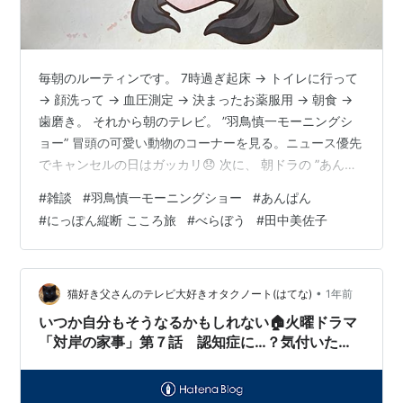
毎朝のルーティンです。 7時過ぎ起床 → トイレに行って
→ 顔洗って → 血圧測定 → 決まったお薬服用 → 朝食 →
歯磨き。 それから朝のテレビ。 ”羽鳥慎一モーニングシ
ョー” 冒頭の可愛い動物のコーナーを見る。ニュース優先
でキャンセルの日はガッカリ😞 次に、 朝ドラの ”あんぱ
ん” 🍞 前回があまりにもつまらなさ過ぎたので、まあま
#
雑談
#
羽鳥慎一モーニングショー
#
あんぱん
あに感じるが、最近少々展開のテンポがノロい感じで退
#
にっぽん縦断 こころ旅
#
べらぼう
#
田中美佐子
屈になってきた。それに話の筋も読めてしまうので何と
なく期待感が薄い。 でも、結局惰性で最後まで見続ける
だろう。 次が ”にっぽん縦断こころ旅” の朝版 今は亡き
日野正平さん時代からのファン。 現在、俳優の田中美…
•
猫好き父さんのテレビ大好きオタクノート(はてな)
1年前
いつか自分もそうなるかもしれない🏠火曜ドラマ
「対岸の家事」第７話 認知症に…？気付いた家
事の意味