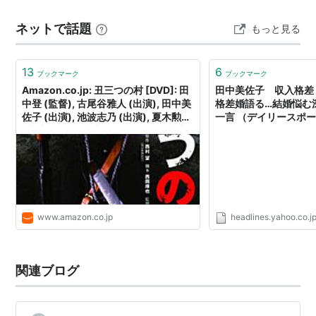
ラマの形式を取りながらも、サスペンス、裏切り、欲
ネットで話題
もっと見る
望、復讐といった要素が濃厚に盛り込まれており、放送
当時は「ジェットコースタードラマ」と…
13
6
ブックマーク
ブックマーク
Amazon.co.jp: 丑三つの村 [DVD]: 田
田中美佐子 収入格差
中登 (監督), 古尾谷雅人 (出演), 田中美
格差婚語る…結婚悩む
佐子 (出演), 池波志乃 (出演), 夏木勲
一言 （デイリースポーツ）
(出演), 原泉 (出演), 五月みどり (出演),
ニュース
大場久美子 (出演): DVD
www.amazon.co.jp
headlines.yahoo.co.j
関連ブログ