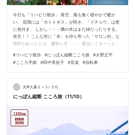
今日も「リハビリ散歩」 青空、風も無く穏やかで暖か
い。 花壇には「ホトトギス」が咲き、「イチョウ」は更
に色付き、 しかし・・・隣の木はまだ緑だったりする。
発見！！ こんな所に「本」を持ち寄った「サロン的」な
場所があったとは、露知らず・・・ 適当にぐるーっと回
って帰還すると、５８１３歩だった。 「にっぽん縦断こ
#
リハビリ散歩
#
にっぽん縦断こころ旅
#
火野正平
ころ旅」の「2025秋の旅」も順調に進んでいます。 BSP
#
こころ手紙
#
田中美佐子
#
音楽
#
自転車
４K １０月 ６日（月）～ １２月１９日（金）BS １０月
１３日（月）～ １２月２６日（金） 俳優・田中美佐子さ
んが昨年11月14日 に亡くなった火野正平さんを引き継
ぎ、早一年。 彼女が火野正平さんへの思いをインスタで
•
天声人碁２
9ヶ月前
綴った。 火…
にっぽん縦断 こころ旅（11/10）