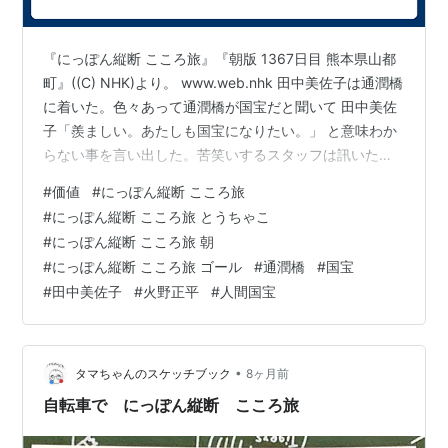
『にっぽん縦断 こころ旅』『朝版 1367日目 熊本県山都
町』((C) NHK)より。 www.web.nhk 田中美佐子は通潤橋
に着いた。色々あって通潤橋が国宝だと聞いて 田中美佐
子「羨ましい。あたしも国宝になりたい。」 と意味わか
らない事を言い出した。苦笑いするスタッフは訊いた。
スタッフ「人間国宝?」 美佐子は頷き、やっとスタッフ
#
価値
#
にっぽん縦断 こころ旅
(と視聴者)にも意味が通じた。 田中美佐子「じゃあ、も
#
にっぽん縦断 こころ旅 とうちゃこ
う、夏祭りはしまったけど、(火野)正平ちゃんに。人間国
#
にっぽん縦断 こころ旅 朝
宝ものだよ。それを考えたら。だって14年間、続けられ
#
にっぽん縦断 こころ旅 ゴール
#
通潤橋
#
国宝
ないよ。いや、みんなもね。」 スタッフはさらに頷い
#
田中美佐子
#
火野正平
#
人間国宝
た。 田中美佐子「やっぱ、国宝って良いな。」 国宝に…
•
タマちゃんのスケッチブック
8ヶ月前
自転車で にっぽん縦断 こころ旅