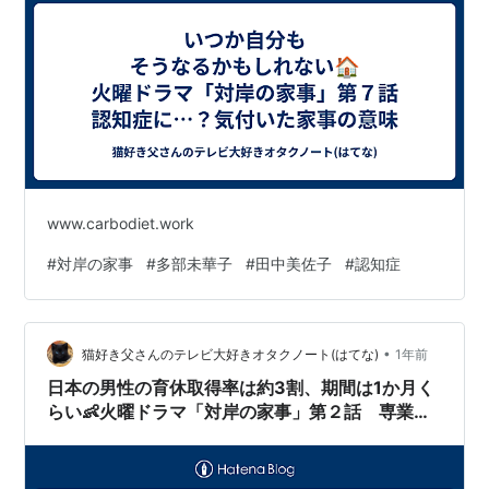
www.carbodiet.work
#
対岸の家事
#
多部未華子
#
田中美佐子
#
認知症
•
猫好き父さんのテレビ大好きオタクノート(はてな)
1年前
日本の男性の育休取得率は約3割、期間は1か月く
らい👶火曜ドラマ「対岸の家事」第２話 専業主
婦は贅沢…？エリートパパとの出会い