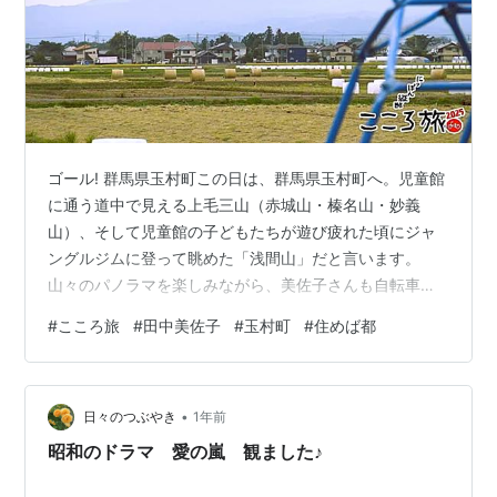
ゴール! 群馬県玉村町この日は、群馬県玉村町へ。児童館
に通う道中で見える上毛三山（赤城山・榛名山・妙義
山）、そして児童館の子どもたちが遊び疲れた頃にジャ
ングルジムに登って眺めた「浅間山」だと言います。
山々のパノラマを楽しみながら、美佐子さんも自転車を
走らせます。 （NHK-HPより抜粋） ○ ● ○ NHK-BSで放
#
こころ旅
#
田中美佐子
#
玉村町
#
住めば都
送されている「にっぽん縦断 こころ旅」、2011年の初回
から楽しみに見ています。初代旅人・火野正平さんに代
わる二代目は田中美佐子さん、女性らしい柔らかさがい
•
いですね。 今週2回目は群馬県玉村町。いつも見ている
日々のつぶやき
1年前
景色が映され家族で「ああ、あそこだ！！」と歓
昭和のドラマ 愛の嵐 観ました♪
声・・・。特別に魅力的な町では…