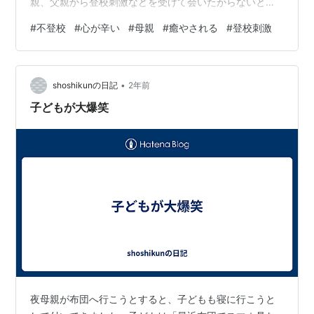
親、父親から登校刺激などを受けて会いたがらないと聞
くのですが父親はきっと日本の文化の関係上だと思いま
#
不登校
#
心が辛い
#
母親
#
癒やされる
#
登校刺激
すが、多くの不登校の子供では、登校刺激になります。
母親は子どもに登校刺激を与えなければ、不登校の子ど
もは母親の傍にいたがります。母親が子どもに登校刺激
•
を与えても、その程度が弱いと母親に問題行動（具体的
shoshikunの日記
2年前
な問題行動は子どもによって異なります）をすることは
子どもが大爆笑
あっても、やはり母親の傍にいたがります。 ＞学…
夜母親が布団へ行こうとすると、子どもも寝に行こうと