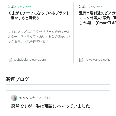
565
563
ブックマーク
ブックマーク
くまがモチーフになっているブランド
豊洲市場付近のビアガー
– 癒やしさと可愛さ
マスク外国人” 殺到…
しの場に（SmartFLASH
ニュース
くまのグッズは、アクセサリーを始めキーホ
ルダー・ストラップ・ぬいぐるみのほか、バ
ッグも高い人気を得ています。
webdesignblog-s.com
news.yahoo.co.jp
関連ブログ
•
遙かなる大
9ヶ月前
突然ですが、私は落語にハマっていました