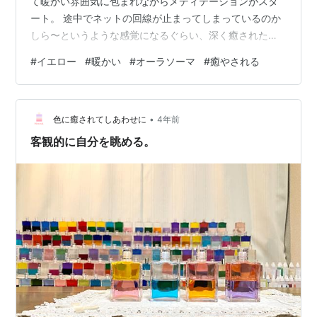
て暖かい雰囲気に包まれながらメディテーションがスタ
ート。 途中でネットの回線が止まってしまっているのか
しら〜というような感覚になるぐらい、深く癒された時
間でした。 （長い時間、瞑想しているような感覚になっ
#
イエロー
#
暖かい
#
オーラソーマ
#
癒やされる
たんです） イエローは、体では胃のあたり。 深い呼吸
は、胃の辺りをマッサージするような感じがあって、そ
して、緊張やこわばった感覚が緩んでいきます❤︎ 今回、
•
マイクさんから自分のスターを意識することの提案があ
色に癒されてしあわせに
4年前
りました。 スターは、おへそのあたりにあり、自分の本
客観的に自分を眺める。
質と関係のあるところです。 1人ひ…