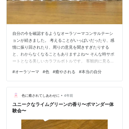
自分の今を確認するようなオーラソーマコンサルテーシ
ョンが続きました。 考えることがいっぱいだったり、感
情に振り回されたり、周りの意見を聞きすぎたりする
と、わからなくなることもありますよね〜 そんな時サポ
ートとなる美しいカラフルボトルです。 客観的に見るこ
とができるし、自分で気づいた瞬間は、目の前がクリア
#
オーラソーマ
#
色
#
癒やされる
#
本当の自分
ーになっていきますし、なんだか落ち込んでいる時や、
ダメな自分を感じているときは、応援してくれているよ
うにも感じます＾＾ そして、この4本の美しいボトルが
•
自分を表していると感じると嬉しく感じませんか〜？ 上
色に癒されてしあわせに
4年前
から眺めた時のシャドーも美しい。 カラフルなボトルか
ユニークなライムグリーンの香り〜ポマンダー体
ら、自分に出会って、ボトルを塗って心地良…
験会〜