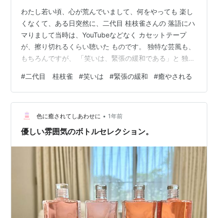
わたし若い頃、心が荒んでいまして、何をやっても 楽し
くなくて、ある日突然に、二代目 桂枝雀さんの 落語にハ
マりまして当時は、YouTubeなどなく カセットテープ
が、擦り切れるくらい聴いた ものです。 独特な芸風も、
もちろんですが、 「笑いは、緊張の緩和である」と 独自
の理論のもとに 古典落語に独自の解釈を加え 早口で、圧
#
二代目 桂枝雀
#
笑いは
#
緊張の緩和
#
癒やされる
倒的なスピード感を生み出します。 確か、落語を英語で
話して 海外公演も開催されたと記憶しています。 当時の
私は、癒やされていました。 「貧乏神」とか「愛宕山」
•
などなど 名演目は、数知れません。 皆さんもSNSなど
色に癒されてしあわせに
1年前
に、疲れたら 一度、癒されてみてはいかがでしょう
優しい雰囲気のボトルセレクション。
か？。 枝雀の十…