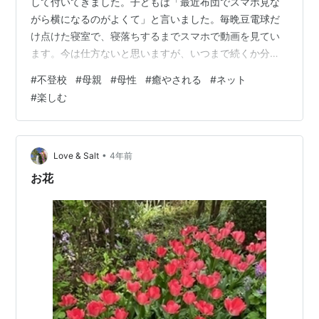
して付いてきました。子どもは「最近布団でスマホ見な
がら横になるのがよくて」と言いました。毎晩豆電球だ
け点けた寝室で、寝落ちするまでスマホで動画を見てい
ます。今は仕方ないと思いますが、いつまで続くか分か
りません。今夜も子どもはYouTubeを見て大爆笑してい
#
不登校
#
母親
#
母性
#
癒やされる
#
ネット
ます。その子どものそんなに笑える動画があってよかっ
#
楽しむ
たなと思います。母親は息子なりの過ごした方で楽しん
でほしいです。それは母親が元気な子どもを見たいか
ら、子どもが元気でいてほしいからです。けれど母親は
どこかで手が離れてほしいとも思っています。このよう
•
Love & Salt
4年前
な母親ではいけないでしょうか？ ＜解説＞ ＞夜…
お花