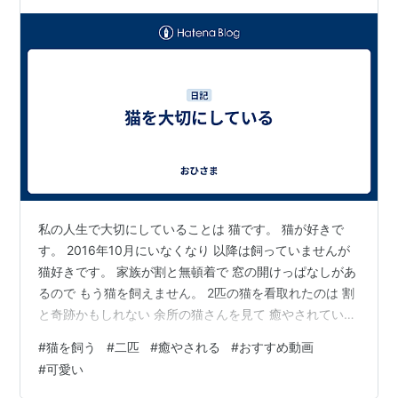
私の人生で大切にしていることは 猫です。 猫が好きで
す。 2016年10月にいなくなり 以降は飼っていませんが
猫好きです。 家族が割と無頓着で 窓の開けっぱなしがあ
るので もう猫を飼えません。 2匹の猫を看取れたのは 割
と奇跡かもしれない 余所の猫さんを見て 癒やされていま
す 顔がつぶれた猫さんもかわいい おすすめ動画が猫だら
#
猫を飼う
#
二匹
#
癒やされる
#
おすすめ動画
けになり 流石に困っています 初めての猫は 構いすぎて
#
可愛い
迷惑かけたので 今度飼うとしたら 割とほっとくスタンス