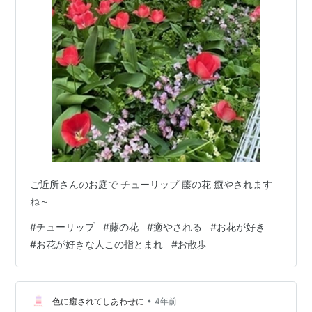
ご近所さんのお庭で チューリップ 藤の花 癒やされます
ね～
#
チューリップ
#
藤の花
#
癒やされる
#
お花が好き
#
お花が好きな人この指とまれ
#
お散歩
•
色に癒されてしあわせに
4年前