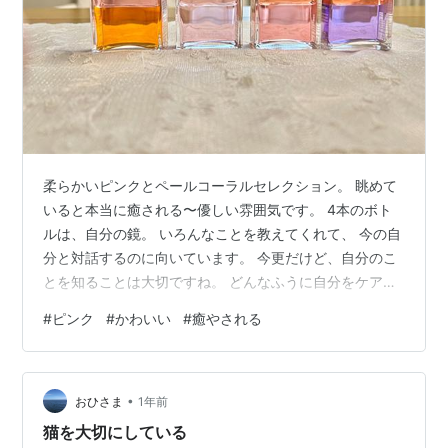
柔らかいピンクとペールコーラルセレクション。 眺めて
いると本当に癒される〜優しい雰囲気です。 4本のボト
ルは、自分の鏡。 いろんなことを教えてくれて、 今の自
分と対話するのに向いています。 今更だけど、自分のこ
とを知ることは大切ですね。 どんなふうに自分をケアし
たリ、大切にしていけば良いのかがわかります。 そし
#
ピンク
#
かわいい
#
癒やされる
て、この4本のボトルの中に気になるボトルや使ってみた
いボトルがあれば 自分に使いながら、今の自分をケアし
ていくことができるのもオーラソーマの良いところ。 ど
•
のボトルもいい香りで、心地よいのも癒されます♡
おひさま
1年前
猫を大切にしている