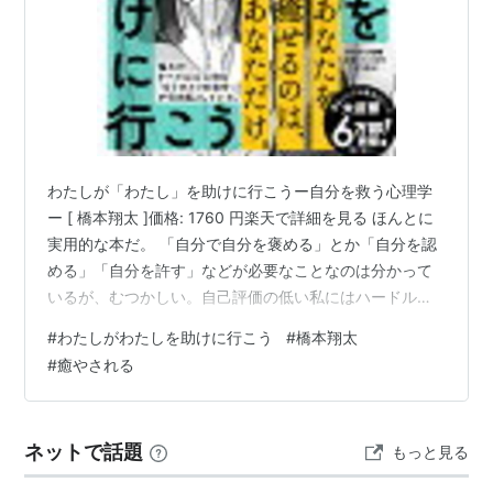
わたしが「わたし」を助けに行こうー自分を救う心理学
ー [ 橋本翔太 ]価格: 1760 円楽天で詳細を見る ほんとに
実用的な本だ。 「自分で自分を褒める」とか「自分を認
める」「自分を許す」などが必要なことなのは分かって
いるが、むつかしい。自己評価の低い私にはハードルが
高かった。無理に自分を褒めたりすると逆に落ち込んで
#
わたしがわたしを助けに行こう
#
橋本翔太
しまうのだった。 この本に書かれている方法だとつらい
#
癒やされる
自分を客観視できるので自分を慰めやすい。 友達が悩ん
でいたら心から慰めるが、自分自身に対してはそれがで
きないのをできるようにする方法だ。それだけでなく、
ネットで話題
もっと見る
今まで気づかなかった自分に気づくこともできた。 内容
問題行動を繰り返してしま…