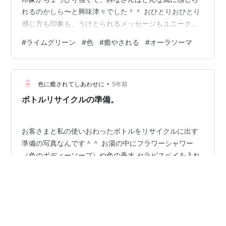
れるのかしら〜と興味津々でした＾＾ おひとりおひとり
感じ方も印象も、うけとられるメッセージもユニーク
（ちがっていて）で、おもしろいなぁ〜と思いました。
#
ライムグリーン
#
色
#
癒やされる
#
オーラソーマ
ミニサイズのライムグリーンも間に合って、みなさんに
お渡しすることができました。 お家で使った感想をま
た、聞かせてもらえるとうれしいです＾＾ 今日は、太陽
•
の日差しがたくさんお部屋にはいって、暖かかったけれ
色に癒されてしあわせに
5年前
ど、窓を開けていたから、寒さを感じられませんでした
ボトルリサイクルの準備。
でしょうか〜？ しばらくは換気大切ですね。…
お客さまと私の使いおわったボトルをリサイクルに出す
準備の写真なんです＾＾ お湯の中にフラワーシャワー
（色のボディーソープ）や色の香水 セラピスベイを入れ
てよく洗うんですが、淡い色やお花のいい香りも広がっ
て作業しながら癒やされます〜 使いおわったボトルは、
メーカーさんに送るんですね。 そうすると花瓶、プレー
#
色
#
癒やされる
#
ボトル
#
リサイクル
トやカップへとリサイクルされるんです。 リサイクルに
#
オーラソーマ
協力したいなぁ〜と思ったら持ってくて下さいね。 でき