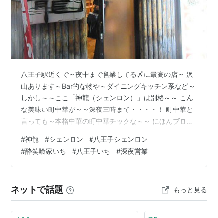
八王子駅近くで～夜中まで営業してる〆に最高の店～ 沢
山あります～Bar的な物や～ダイニングキッチン系など～
しかし～～ここ「神龍（シェンロン）」は別格～～ こん
な美味い町中華が～～深夜三時まで・・・・！ 町中華と
言っても～本格中華の町中華チックな～～ にほんブログ
村 日本全国ランキング この日も～～夜中1時過ぎに～～
#
神龍
#
シェンロン
#
八王子シェンロン
〆で来ました～～ キクラゲで～～瓶ビール～～ 餃子は普
#
酔笑喰家いち
#
八王子いち
#
深夜営業
通に美味しい～～ このシュウマイは絶品！おそらく～八
王子で一番美味い～～ これは食うべし！！ エビチリや～
麻婆豆腐～回鍋肉～何でも美味い～～ この日はエビチリ
ネットで話題
もっと見る
～～ しかし～～中でもこれは絶品！！チンジャオロース
～～～メッサ美味い…