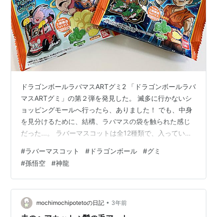
ドラゴンボールラバマスARTグミ2 「ドラゴンボールラバ
マスARTグミ」の第２弾を発見した。 滅多に行かないシ
ョッピングモールへ行ったら、ありました！ でも、中身
を見分けるために、結構、ラバマスの袋を触られた感じ
だった...。 ラバーマスコットは全12種類で、入っていた
のは孫悟飯＆ビーデル、孫悟空＆ベジータ＆ゴールデン
#
ラバーマスコット
#
ドラゴンボール
#
グミ
フリーザ、孫悟空＆孫悟飯でした。 孫悟空（少年期）が
#
孫悟空
#
神龍
欲しかったなぁ。 グミは筋斗雲（わたあめ味）と神龍の
巨大レアグミ（青りんご味）で、３袋の中に２個しか神
龍は入っていなかった。 でも、筋斗雲グミは子供が「な
んか苦手」と言って食べなかった。 確かに美味しくな
•
mochimochipotetoの日記
3年前
く、私も食べきれなかった…