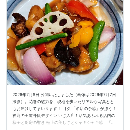
2026年7月8日 公開いたしました（画像は2026年7月7日
撮影）。花巻の魅力を、現地を歩いたリアルな写真とと
もお届けしてまいります！ 目次 「名店の予感」が漂う！
神龍の王道外観デザイン いざ入店！活気あふれる店内の
様子と厨房の響き 極上の美しさとシャキシャキ感！「ス
ブタ定食」実食！ キャベツの食感に感動！「回鍋肉（ホ