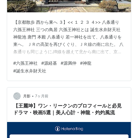
【京都散歩 西から東へ ３】<< １ ２ ３ ４>> 八条通り
六孫王神社 三つの鳥居 六孫王神社とは 誕生水弁財天社
神龍池 唐門 本殿 八条通り 若一神社を出て、八条通りを
東へ。 ＪＲの高架を再びくぐり、ＪＲ線の南に出た。 八
条通りも同じようにJR線を越えて北から南に出て、京都
駅前を通る。 この通りは「御前通り」 この高架をくぐっ
#
六孫王神社
#
源経基
#
源満仲
#
神龍
たあたりから、ＪＲ線沿いに八条通りが京都駅に向かっ
#
誕生水弁財天社
て続いて行く。 この高架下の道は年季があった。 六孫王
神社 次の目的地は「六孫王神社」 ＪＲ新幹線の高架の沿
いをずっと歩いて到着。 三つの鳥居 南鳥居 壬生通りと
八条通りの交差点の北西角にある。 この神社はいり口
•
月影
7ヶ月前
が…
【王麗坤】ワン・リークンのプロフィールと必見
ドラマ・映画5選｜美人心計・神龍・灼灼風流