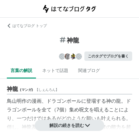
はてなブログ トップ
神龍
このタグでブログを書く
言葉の解説
ネットで話題
関連ブログ
神龍
(
マンガ
)
【
しぇんろん
】
鳥山明作の漫画、ドラゴンボールに登場する神の龍。ド
ラゴンボールを全て（7個）集め呪文を唱えることによ
り、一つだけではあるがどのような願いも叶えられる。
解説の続きを読む
但し、神龍及びドラゴンボールを創造した者の能力を超
える願い（創造者より強い敵を消すなど）は叶えられな