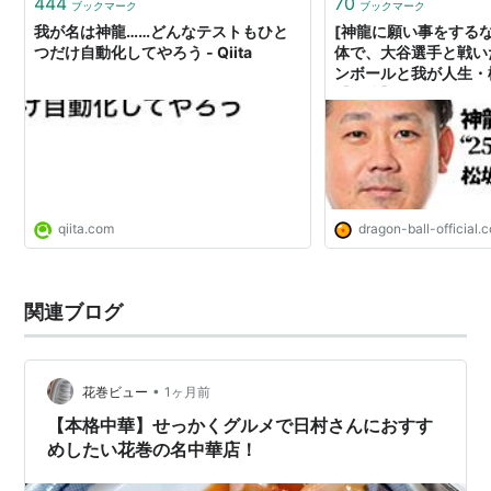
444
70
ブックマーク
ブックマーク
我が名は神龍……どんなテストもひと
[神龍に願い事をする
つだけ自動化してやろう - Qiita
体で、大谷選手と戦い
ンボールと我が人生・
【公式】ドラゴンボー
サイト
qiita.com
dragon-ball-official.
関連ブログ
•
花巻ビュー
1ヶ月前
【本格中華】せっかくグルメで日村さんにおすす
めしたい花巻の名中華店！