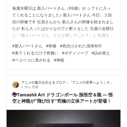
毎週水曜日は 新人パートさん（69歳）が シフトに入っ
てくれることになりました♪ 新人パートさん 今日、２回
目の研修です 社員さんから 新人さんの研修を頼まれまし
たが 私も入ったばかりなのでと断りました 先週の金曜日
に 『新人パートさん、どんな感じでした？』と 社員さん
にたずねると 『清掃布巾の種類の多さに困惑してました
#
新人パートさん
#
研修
#
色分けされた清掃布巾
ね』 とかえってきました たしかに〜 色分けされた掃除
#
来てくれるだけで有難い
#
ボディソープ
#
詰め替え
の布巾 トイレの蓋と便座（お尻を乗せる面）は白 トイレ
#
ベコベコに潰される
#
神龍
の便座の裏と便器は赤 男性の小便器は黄 鏡用の布巾 棚
用の布巾 他にモップも色分けされてます 黄色はパントリ
ーの床 赤はトイレ全体の床 黄色（ライン線あり）小便器
アニメの魅力を伝えるブログ：「アニメの世界へようこそ」
の真下の…
•
10ヶ月前
🐉Tamashii Art ドラゴンボール 孫悟空＆龍 ― 悟
空と神龍が“飛び出す”究極の立体アートが登場！