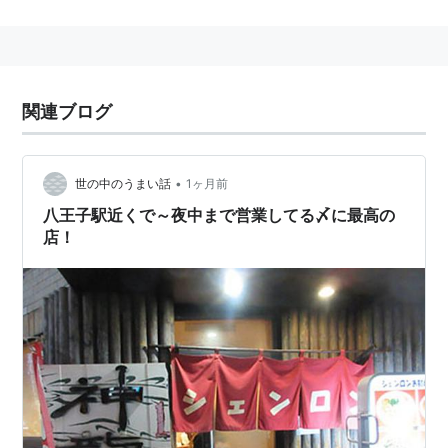
い。
また、ナメック星のポルンガとは違い、死人は１度しか
生き返らせられないものの、１回の発動で同時に何人も
関連ブログ
の人を生き返らせる事が出来る。
（その後ナメック星のポルンガにもこの能力は付与され
た）
•
世の中のうまい話
1ヶ月前
人造人間編以降は、１回の降臨で2つの願いを叶えられ
八王子駅近くで～夜中まで営業してる〆に最高の
るようになった。
店！