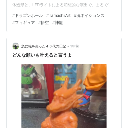
体造形と、LEDライトによる幻想的な演出で、まるで“ド
ラゴンボールの世界が現実に現れた”ような臨場感を味わ
#
ドラゴンボール
#
TamashiiArt
#
魂ネイションズ
える究極のアートフィギュアです✨ 💫Tamashii Artと
#
フィギュア
#
悟空
#
神龍
は？ ― 魂ネイションズが放つ“新時代のアートフィギュ
ア” 「Tamashii Art（タマシイアート）」は、BANDAI
SPIRITSが展開するハイブランド「魂ネイションズ」から
誕生した新シリーズ。“立体絵画”…
•
急に職を失った４０代の日記
1年前
どんな願いも叶えると言うよ