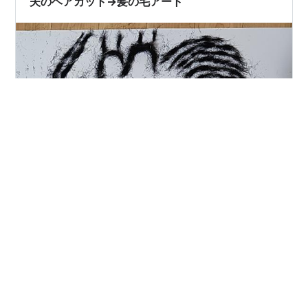
夫のヘアカット→髪の毛アート
こんにちは、もちもちポテトです(^^) (もちポテと呼んで
ください) 先日、単身赴任先から帰ってきた夫の髪を切り
ました。 左：ビフォー → 右：アフター １ヶ月ぶりくら
いに帰ってきたのですが、会った瞬間、「髪もっさりし