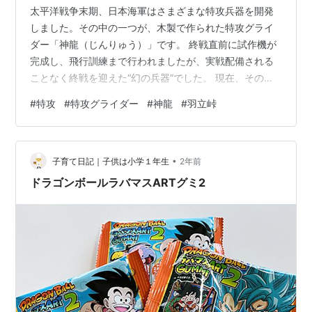
太平洋戦争末期、日本海軍はさまざまな特攻兵器を開発
しました。その中の一つが、木製で作られた特攻グライ
ダー「神龍（じんりゅう）」です。 終戦直前に試作機が
完成し、飛行訓練まで行われましたが、実戦配備される
ことなく終戦を迎えた“幻の兵器”でした。 現在、その神
龍の実物大レプリカが香川県さぬき市の羽立峠に展示さ
#
特攻
#
特攻グライダー
#
神龍
#
羽立峠
れています。この記事では、実際に現地を訪れて撮影し
た写真とともに、神龍の特徴や歴史を紹介します。 日本
軍は太平洋戦争末期に様々な特攻兵器が登場しました
•
が、日本海軍が開発した特攻グライダー「神龍（じんり
子育て日記｜子供は小学１年生
2年前
ゅう）」の実物大の模型があると聞いたので四国・香川
ドラゴンボールラバマスARTグミ2
県羽立（はりゅう）峠に行ってきました。（香川…