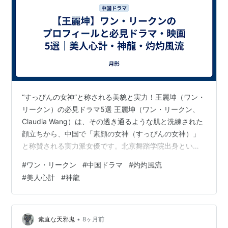
“すっぴんの女神”と称される美貌と実力！王麗坤（ワン・
リークン）の必見ドラマ5選 王麗坤（ワン・リークン、
Claudia Wang）は、その透き通るような肌と洗練された
顔立ちから、中国で「素顔の女神（すっぴんの女神）」
と称賛される実力派女優です。北京舞踏学院出身という
経歴を持ち、しなやかな身のこなしと気品あふれる佇ま
#
ワン・リークン
#
中国ドラマ
#
灼灼風流
いは、時代劇の古装（衣装）姿をより一層美しく際立た
#
美人心計
#
神龍
せます。 www.youtube.com クールビューティーな役柄
から、妖艶な悪女、そして知的なヒロインまで幅広く演
じ分ける彼女。今回は、日本国内で視聴可能な彼女の出
演作の中から、キャリアの変遷を感じられる必見の5作品
•
素直な天邪鬼
8ヶ月前