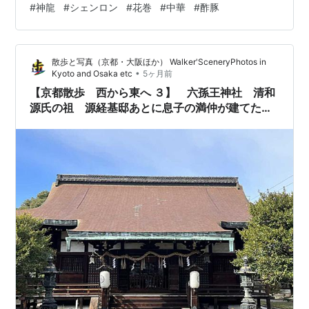
#
神龍
#
シェンロン
#
花巻
#
中華
#
酢豚
いコーロー）定食」 【番頭Goのアドバイス】アクセスと
駐車のコツ 主要ポイントからの所要時間とマップ まとめ
＆エンディング トラ社長（猫）：みんな！お腹空いてな
散歩と写真（京都・大阪ほか） Walker'SceneryPhotos in
いニャ！？今日は花巻市吹張町（ふっぱりちょう）にあ
•
Kyoto and Osaka etc
5ヶ月前
る、めちゃくちゃ気になってた中華料理のお店に行く
【京都散歩 西から東へ ３】 六孫王神社 清和
ぞ！2018年8月に…
源氏の祖 源経基邸あとに息子の満仲が建てた
今度は源氏の神社【京都市下京区 東山区】
20260125