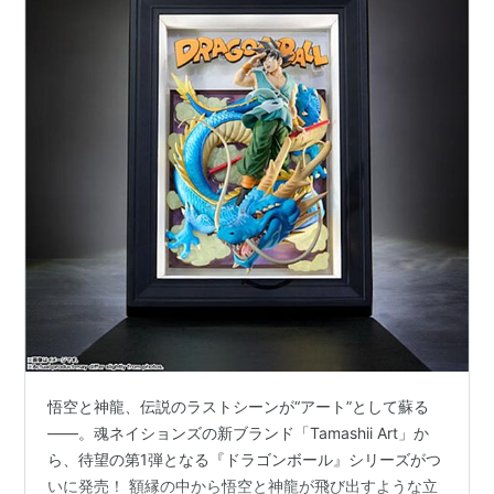
悟空と神龍、伝説のラストシーンが“アート”として蘇る
――。魂ネイションズの新ブランド「Tamashii Art」か
ら、待望の第1弾となる『ドラゴンボール』シリーズがつ
いに発売！ 額縁の中から悟空と神龍が飛び出すような立