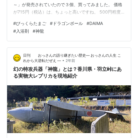
～」が発売されていたので３個、買ってみました。 価格
が715円（税込）は、ちょっと高いですね。 500円程度
に抑えていてほしいなぁ。 マスコットは全部で８種類。
#
びっくらたまご
#
ドラゴンボール
#
DAIMA
孫悟空（ミニ）、ベジータ（ミニ）、神龍（シェンロ
#
入浴剤
#
神龍
ン）、ピッコロ（ミニ）、界王神（ミニ）、グロリオ、
シークレット①、シークレット② シークレットは、ス
ーパーサイヤ人化した孫悟空とベジータのようだ。 欲し
日刊 おっさんの語り継ぎたい歴史― おっさんの人生 こ
いのは神龍（シェンロン）１択である。 最初に出たの
•
れから大逆転だぜえ ―
2年前
は、シークレットのベ…
幻の特攻兵器「神龍」とは？香川県・羽立峠にあ
る実物大レプリカを現地紹介