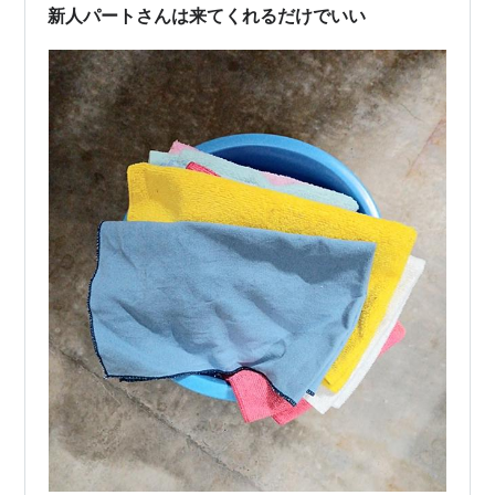
を放映順にご紹…
新人パートさんは来てくれるだけでいい