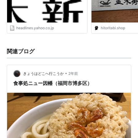
headlines.yahoo.co.jp
hitoritabi.shop
関連ブログ
•
きょうはどこへ行こうか
2年前
食事処ニュー因幡（福岡市博多区）