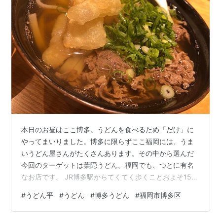
本日のお昼はここ博多。うどんを食べるため「だけ」に
やってまいりました。博多に限らずここ福岡には、うま
いうどん屋さんがたくさんあります。その中から選んだ
今回のターゲットは葉隠うどん。福岡でも、つとに有名
なお店です。 JR博多駅からてくてく歩くことおよそ15分
弱。 おや？ なんだか活気がない…… アレ？ 午後1時前に
#
うどん平
#
うどん
#
博多うどん
#
福岡市博多区
しては、やけに人気がないような……。 近づいてみる
と、入り口にこの張り紙。 私の人生、だいたいこんなも