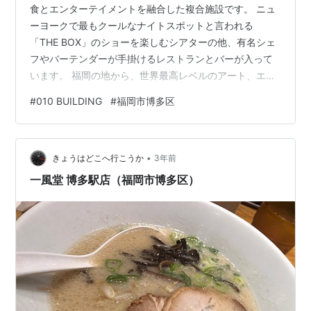
食とエンターテイメントを融合した複合施設です。 ニュ
ーヨークで最もクールなナイトスポットと言われる
「THE BOX」のショーを楽しむシアターの他、有名シェ
フやバーテンダーが手掛けるレストランとバーが入って
います。 福岡の地から、世界最高レベルのアート、エン
ターテイメント、フード、カクテルの融合を通じて、こ
#
010 BUILDING
#
福岡市博多区
れまでにない新たなナイトライフを提供します。 010
BUILDING 福岡市博多区についに2023年12月1日OPEN!
お店の基本情報 店舗名 010 BUILDING オープン日 2023
•
年12月1日 定休日 - 営業時間 18:00-27:00 場所 〒812-
きょうはどこへ行こうか
3年前
0018 福岡県福岡市博多…
一風堂 博多駅店（福岡市博多区）