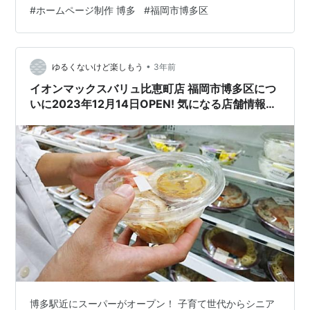
は、どうすればよいのでしょうか。 このようなお悩みを
#
ホームページ制作 博多
#
福岡市博多区
解決するため、当サイト「WEBサイトnavi」が福岡県福
岡市博多で特におすすめのホームページ制作会社を厳選
してご紹介します。Web制作に関わる多角的な視点か
ら、各社の実績、デザインの質、料金体系などを詳細に
•
ゆるくないけど楽しもう
3年前
検証。その上で、信頼と実績が…
イオンマックスバリュ比恵町店 福岡市博多区につ
いに2023年12月14日OPEN! 気になる店舗情報や
メニュー紹介
博多駅近にスーパーがオープン！ 子育て世代からシニア