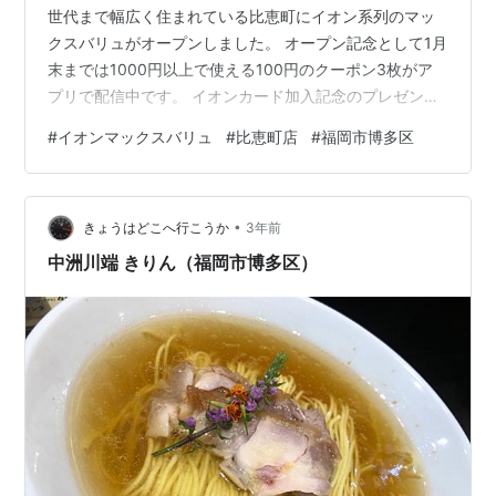
世代まで幅広く住まれている比恵町にイオン系列のマッ
クスバリュがオープンしました。 オープン記念として1月
末までは1000円以上で使える100円のクーポン3枚がア
プリで配信中です。 イオンカード加入記念のプレゼント
でティッシュ1ケースの企画もあります！ イオンマックス
#
イオンマックスバリュ
#
比恵町店
#
福岡市博多区
バリュ比恵町店 福岡市博多区についに2023年12月14日
OPEN!お店の基本情報 店舗名 イオンマックスバリュ比恵
町店 オープン日 2023年12月14日 定休日 - 営業時間
•
7:00～24:00 場所 福岡市博多区比恵町9-30 ※Google
きょうはどこへ行こうか
3年前
mapで開く 電話番号 092…
中洲川端 きりん（福岡市博多区）