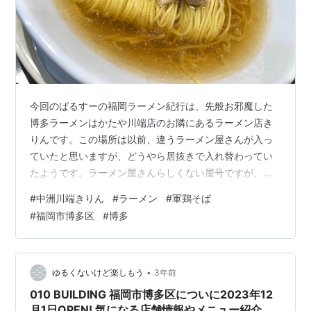
今回のばるすーの福岡ラーメン紀行は、先般お邪魔した
博多ラーメンはかたや川端店のお隣にあるラーメン店き
りんです。この場所は以前、違うラーメン屋さんが入っ
ていたと思いますが、どうやら居抜きで入れ替わってい
たようです。ラーメン屋さんらしくない屋号ですが、ネ
ーミングの理由は分かりません。 店の前はポリバケツだ
#
中洲川端きりん
#
ラーメン
#
軍鶏そば
らけ 到着は休日の午前11時30分過ぎ。すでに列があり、
#
福岡市博多区
#
博多
先客は3組5人。お店の人が出てきて人数を尋ねると同時
に、先に券売機で食券を購入しておくよう促してきま
す。 メニューはシンプルで豚骨ラーメン、軍鶏（シャ
モ）そば、つけ麺の三種類。 最近は、初見でツボにハマ
•
ゆるくないけど楽しもう
3年前
る豚骨ラーメンはなかなか見つからないこと…
010 BUILDING 福岡市博多区についに2023年12
月1日OPEN! 気になる店舗情報やメニュー紹介