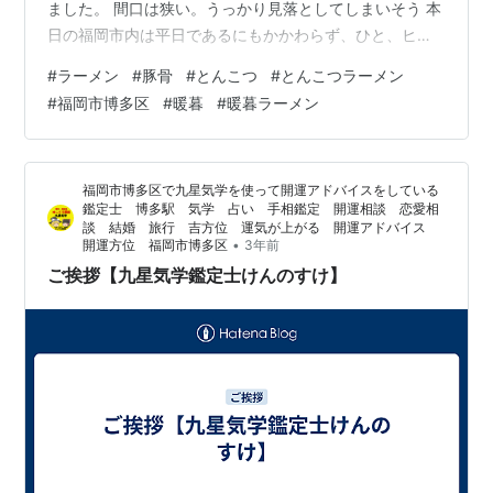
ました。 間口は狭い。うっかり見落としてしまいそう 本
日の福岡市内は平日であるにもかかわらず、ひと、ヒ
ト、人。 どこもかしこも人だらけ。 昼メシ食べようにも
#
ラーメン
#
豚骨
#
とんこつ
#
とんこつラーメン
列、列、列。 そんな中、なぜかこちらは行列もなく、す
#
福岡市博多区
#
暖暮
#
暖暮ラーメン
ぐにでも入店可能。まぁ、夜の街・中洲ですから昼間は
こんなものなのかもしれません。 超お得よ しかし、なん
なんだこの屋号は？ 暖暮だぁ？ あれか？ ネズミーラン
福岡市博多区で九星気学を使って開運アドバイスをしている
ドにいるデッカい耳の空飛ぶ可愛らしい象さんかぁ？ タ
鑑定士 博多駅 気学 占い 手相鑑定 開運相談 恋愛相
チの悪いヨッパライのように絡むの…
談 結婚 旅行 吉方位 運気が上がる 開運アドバイス
•
開運方位 福岡市博多区
3年前
ご挨拶【九星気学鑑定士けんのすけ】