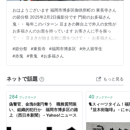
おはようございます 福岡市博多区御供所町の 東長寺さん
の節分祭 2025年2月2日撮影分です 門前のお多福さん
鬼・・ 毎年このパターン 豆まきの舞台上で外人の女性が
お多福さんのお面を持っています お客さんに手を振っ
て・・ 豆まきが始まる前に面をつけて・・ お多福さん
完成・・豆まき待機！ 豆まきが始まると お多福さんは後
#
節分祭
#
東長寺
#
福岡市博多区
#
外人留学生
方へ・・ 手前のオジサンは某国会議員さん 住吉神社でも
#
赤鬼
#
青鬼
#
お多福さん
豆を撒いていました。 国会議員も人気商売・・ 豆まきの
はしごでアピール！ 豆まきが終わると 鬼とお多福さんが
舞台の正面に出て 幕間の時間繋ぎ！ 全員外国人留学生の
ネットで話題
もっと見る
様です 本日も南部鉄器マンのブログに お越し頂きありが
とう…
284
40
ブックマーク
ブックマーク
偽警官、金塊6億円奪う 職務質問装
🐈スィーツタイム！
い、組織的犯行か 福岡市博多区の路
『並木街珈琲』 - に
上 （西日本新聞） - Yahoo!ニュース