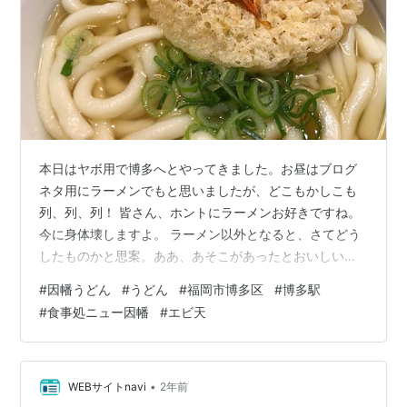
本日はヤボ用で博多へとやってきました。お昼はブログ
ネタ用にラーメンでもと思いましたが、どこもかしこも
列、列、列！ 皆さん、ホントにラーメンお好きですね。
今に身体壊しますよ。 ラーメン以外となると、さてどう
したものかと思案。ああ、あそこがあったとおいしいお
店を思い出しました。それがこちら食事処ニュー因幡
#
因幡うどん
#
うどん
#
福岡市博多区
#
博多駅
（因幡うどん）です。 店舗改装で店名が因幡うどんから
#
食事処ニュー因幡
#
エビ天
ニュー因幡へと変わった 福岡ではラーメンに負けず劣ら
ず、うどんも人気食。最近は讃岐系の硬い麺のうどん屋
さんも多数進出し人気を博していますが、福岡生まれの
福岡育ちの私は昔ながらの柔めの麺のほうが好み。 因幡
•
WEBサイトnavi
2年前