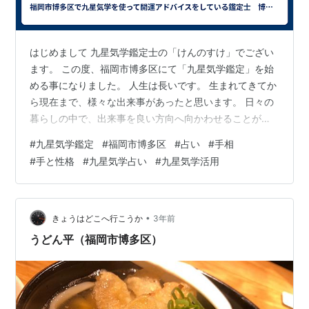
はじめまして 九星気学鑑定士の「けんのすけ」でござい
ます。 この度、福岡市博多区にて「九星気学鑑定」を始
める事になりました。 人生は長いです。 生まれてきてか
ら現在まで、様々な出来事があったと思います。 日々の
暮らしの中で、出来事を良い方向へ向かわせることが出
来たら、 また災いを避ける事が出来るのあればそれは素
#
九星気学鑑定
#
福岡市博多区
#
占い
#
手相
晴らしい人生となるでしょう。 人間は、日々運気の波の
#
手と性格
#
九星気学占い
#
九星気学活用
中で生きています。 良い波やそうでない波などは、その
日、その月、その年と様々であります。 良い波があれ
ば、自信をもって過ごし、そうでない波であれば、それ
を避けて行く事も出来るでしょう。 運気の波を知れば、
•
きょうはどこへ行こうか
3年前
あなたの人生は穏やかに過ごしやす…
うどん平（福岡市博多区）