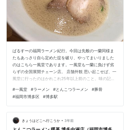
ばるすーの福岡ラーメン紀行。今回は先般の一蘭同様ま
たもあっさり自ら定めた掟を破り、やってまいりました
のはこちら一風堂であります。一風堂も一蘭に負けず劣
らずの全国展開チェーン店。 店舗外観 思い起こせば、一
風堂に行ったのはかれこれ25年以上前のこと。味の記憶
はありませんが、当時はイマイチな印象だったように思
#
一風堂
#
ラーメン
#
とんこつラーメン
#
豚骨
います（だから25年以上再訪していない）。 しかし、長
#
福岡市博多区
#
博多駅
期に渡ってこれだけの多店舗が回っているということ
は、やはり人気があるからこそ。そこで、いったいどん
なラーメンが飛び出してくるのか、試しに食い散らかし
てみたいと思います。 でかでかと一風堂！ 場所は、JR博
•
きょうはどこへ行こうか
3年前
多駅ビルの10階にある飲食店街の一角…
とんこつラーメン 暖暮 博多中洲店（福岡市博多