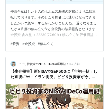
停戦合意はしたもののホルムズ海峡の封鎖により二転三
転しております。今のところ株価は元通りになってきま
したがいつ急降下するかわかりませんね。 遅くなりまし
たが４月度の積み立てfxと金投資の結果報告となります
金投資 含み益 ＋22239(77.60％) 積み立てfx 評価損益 ＋
2203 スワップポイント ＋1730 合計＋3933 先日まで石
#
投資
#
金投資
#
積み立て
油が暴騰しておりましたが、停戦合意後は急落しまし
た。その影響で代わりの石炭メーカーの株価が落ち着い
てきましたがこの後の動きは続くかは注視していかなけ
•
ればいけませんね。 今は企業の決算情報が出てそちらの
ビビり投資家のNISA・iDeCo運用記
5ヶ月前
方が影響が大きいように見られます。個人的には欲しい
【生存報告】新NISAでS&P500に「年初一括」し
企業は…
た直後に米・イラン衝突。ビビり投資家が今、必
死に自分に言い聞かせていること