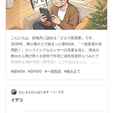
こんにちは、自他共に認める「ビビり投資家」です。
2026年、鳴り物入りで始まった新NISA。「一括投資が合
理的！」というインフルエンサーの言葉を信じ、清水の
舞台から飛び降りる覚悟で年初に成長投資枠もつみたて
投資枠もS&P 500（SP500）にブチ込みました。 ……そ
の直後にこれですよ。アメリカとイランの衝突。 ニュー
#
新NISA
#
SP500
#
一括投資
#
積み立て
スを見るたびに心臓がバクバクし、夜中にふと目が覚め
ては証券口座のアプリを開きそうになる（そして怖くて
閉じ直す）、そんな情けない日々を過ごしています。 で
•
も、ビビりだからこそ、私は徹底的に調べました。 「過
おじさんがんばります
6ヶ月前
去、同じようなことが起きた時、株価はどうなったの
イデコ
か？」 結論から言うと、デ…