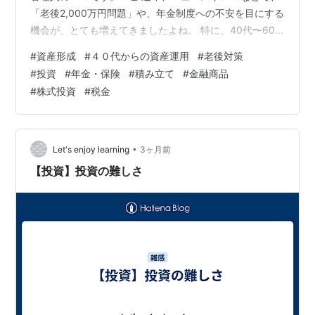
「老後2,000万円問題」や、年金制度への不安を目にする
機会が、とても増えてきましたよね。 特に、40代〜60
代の現役世代の方の中には、 ✅ 老後資金はいくら必要な
#
資産形成
#
４０代からの資産運用
#
老後対策
の？✅ 年金だけで生活できるの？✅ 今からでも資産形成
#
投資
#
年金・保険
#
積み立て
#
金融商品
は間に合う？✅ NISAやiDeCoは始めた方がいい？ このよ
#
株式投資
#
税金
うな悩みや不安を感じている方も、非常に多いのではな
いでしょうか📉 しかし実際には、正しい知識と準備を身
につけることで、老後への不安を大きく軽減できる可能
性があり…
•
Let's enjoy learning
3ヶ月前
【投資】投資の難しさ