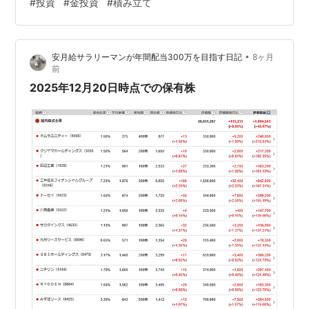
#
投資
#
金投資
#
積み立て
り抜きで」 私が思う無駄な言葉の一つです。わざわざこ
んなことを言う時点で少なからずそういう意図を持って
ないと出てこない単語です。もしも無意識に使っている
•
安月給サラリーマンが年間配当300万を目指す日記
8ヶ月
人がいたらよーく人に言ったらどうなるかを考えて使う
前
のを止めましょう。 後ろめたいことがあるならば普通に
2025年12月20日時点での保有株
聞けばいいですが、文句…