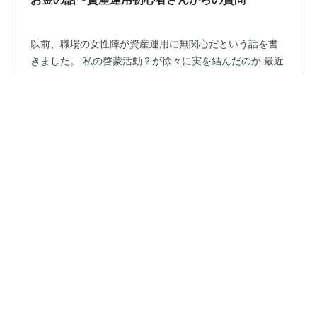
以前、職場の女性陣が資産運用に無関心だという話を書
きました。 私の啓蒙活動？が徐々に実を結んだのか 最近
NISAを始めたり、始めようとしている方が何人か出てき
ました。皆さん30代既婚女性。子供がいる人もいない人
も。 皆さん、全くの投資初心者。パートナーも投資経験
がない方たちです。 相談されれば、お昼休みなどに、一
#
投資初心者
#
NISA
#
オルカン
#
楽天証券
から丁寧に教えています。 資産運用されている方には当
#
積み立て
#
分散投資
たり前にご存知のことばかりですが、 こんなQ＆Aです。
※Answerは、私の主観も入ってます。ご参考程度にして
下さい。投資はご自身の判断でお願いします。 ●何から
始めればいいですか？ まずは証券会社の口座開設。 私
•
andyのfireブログ
10ヶ月前
は、「楽天証券」が…
「ビットコインチャレンジ 定期積立10回目 ２
０２５年9月分」 毎月積み立てにおける月内で
のタイミング投資 理論通り1BTC=1MM$を目指
して！
こんにちは、Andyです。 *本ページはプロモーションが
含まれています* 皆様、ビットコイン、デジタル通貨にな