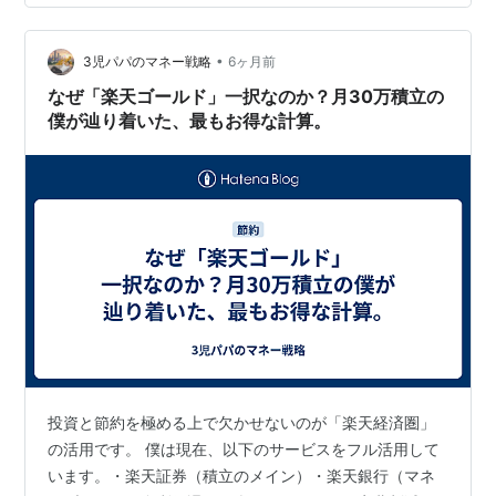
らグンと増えて.... 昨日知り合いと話をしていて、確か30
万円ぐらいプラスだったようなって話をしてました その
•
後ちょっと気になって確認したら 拠出金累計
3児パパのマネー戦略
6ヶ月前
￥2.162.000 現在の評価額 ￥4.531.579 2.09倍に…
なぜ「楽天ゴールド」一択なのか？月30万積立の
僕が辿り着いた、最もお得な計算。
投資と節約を極める上で欠かせないのが「楽天経済圏」
の活用です。 僕は現在、以下のサービスをフル活用して
います。・楽天証券（積立のメイン）・楽天銀行（マネ