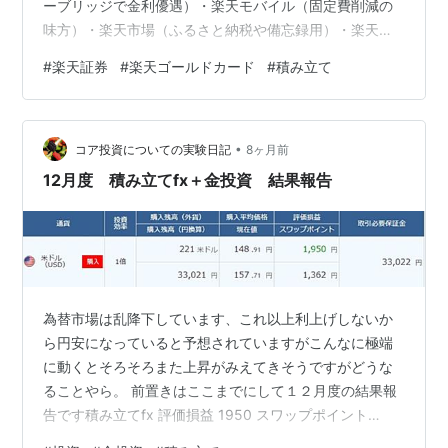
ーブリッジで金利優遇）・楽天モバイル（固定費削減の
味方）・楽天市場（ふるさと納税や備忘録用）・楽天ゴ
ールドカード（決済の要） よく「楽天カードは通常カー
#
楽天証券
#
楽天ゴールドカード
#
積み立て
ドで十分」という声も聞きますが、僕の場合はこっちの
方がよいです。 現在、僕は月30万円というかなりの額を
積み立てています。ここで効いてくるのが「楽天ゴール
•
ドカード」のポイント還元率と、年会費のバランスで
コア投資についての実験日記
8ヶ月前
す。 実は、投信積立ポイントの還元率と年会費（2,200
12月度 積み立てfx＋金投資 結果報告
円）の差額を計算すると、僕の積立金額な…
為替市場は乱降下しています、これ以上利上げしないか
ら円安になっていると予想されていますがこんなに極端
に動くとそろそろまた上昇がみえてきそうですがどうな
ることやら。 前置きはここまでにして１２月度の結果報
告です積み立てfx 評価損益 1950 スワップポイント
1362円 金投資 評価損益 16993円 以下雑談タイム 「煽