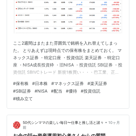
ここ2週間はまたまた雰囲気で銘柄を入れ替えてしまっ
た。 とりあえずは現時点での保有株をまとめておく。 マ
ネックス証券 ・特定口座 ・投資信託 楽天証券 ・特定口
座 ・NISA成長投資枠 ・旧NISA ・投資信託 SBI証券 ・投
資信託 SBIVCトレード 新規1株買い・・・巴工業、正栄
食品 1株買い増し・・・2865、サンヨーホームズ、稲葉
#
保有株
#
日本株
#
マネックス証券
#
楽天証券
製作所、ハイマックス、東邦システムサイエンス、
#
SBI証券
#
NISA
#
配当
#
優待
#
投資信託
IPSHD、DIシステム、ヒトコムHD、セブン工業、クワザ
#
積み立て
ワHD、ナレルグループ 売却・・・クラレ 4株→残り1
株、データアプリケーション 8株→残り0株、VYHD 100
株→残り600株、1489 37株→残り…
•
50代シンママの楽しい毎日〜仕事と推し活と諸々
10ヶ月
前
お金の話〜資産運用初心者さんからの質問