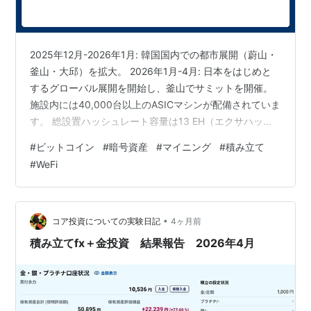
2025年12月-2026年1月: 韓国国内での都市展開（蔚山・
釜山・大邱）を拡大。 2026年1月-4月: 日本をはじめと
するグローバル展開を開始し、釜山でサミットを開催。
施設内には40,000台以上のASICマシンが配備されていま
す。 総設置ハッシュレート容量は13 EH（エクサハッシ
ュ）に達します。 主要なマイニングプールであるViaBTC
#
ビットコイン
#
暗号資産
#
マイニング
#
積み立て
やf2poolへの直接アクセスを提供しています。 登録マイ
#
WeFi
ナー数: 10,000人以上で増加中。 拠点数: サテライトオフ
ィスおよび運用ハブが20箇所以上。 生産コスト: 1ビット
コインあたりの生産コストは約18,000ドル。 マイニング
出力: 最低…
•
コア投資についての実験日記
4ヶ月前
積み立てfx＋金投資 結果報告 2026年4月