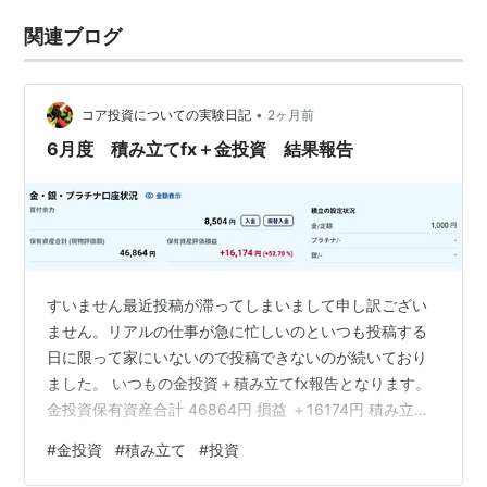
関連ブログ
•
コア投資についての実験日記
2ヶ月前
6月度 積み立てfx＋金投資 結果報告
すいません最近投稿が滞ってしまいまして申し訳ござい
ません。リアルの仕事が急に忙しいのといつも投稿する
日に限って家にいないので投稿できないのが続いており
ました。 いつもの金投資＋積み立てfx報告となります。
金投資保有資産合計 46864円 損益 ＋16174円 積み立て
fx評価損益 ＋2893円 スワップポイント 1943円 合計
#
金投資
#
積み立て
#
投資
4836円 イラン戦争終結で株価は暴騰してついでに円安