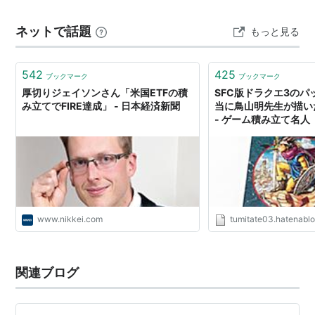
になりました。この記事を書いているときにはまたイラ
ンが海上封鎖報道が出ましたけどあしたはどうなるかな
ネットで話題
もっと見る
雑談枠 6月度といえばボーナスが支給される月となって
おります。私は転職したのもあってボーナスは積み重ね
がないか…
542
425
ブックマーク
ブックマーク
厚切りジェイソンさん「米国ETFの積
SFC版ドラクエ3のパ
み立てでFIRE達成」 - 日本経済新聞
当に鳥山明先生が描い
- ゲーム積み立て名人
www.nikkei.com
tumitate03.hatenabl
関連ブログ