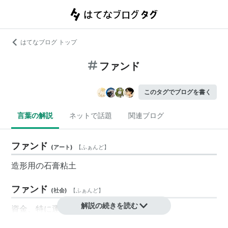
はてなブログ トップ
ファンド
このタグでブログを書く
言葉の解説
ネットで話題
関連ブログ
ファンド
(
アート
)
【
ふぁんど
】
造形用の石膏粘土
ファンド
(
社会
)
【
ふぁんど
】
解説の続きを読む
資金、特に運用資金。
一般には投資信託などの形態で、投資家から委託を受け