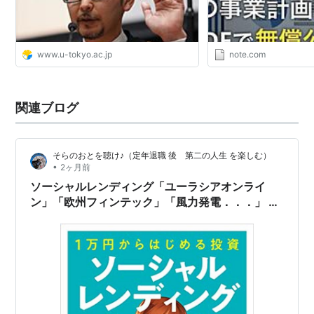
www.u-tokyo.ac.jp
note.com
関連ブログ
そらのおとを聴け♪（定年退職 後 第二の人生 を楽しむ）
•
2ヶ月前
ソーシャルレンディング「ユーラシアオンライ
ン」「欧州フィンテック」「風力発電．．．」 遅
延 元本割れした！