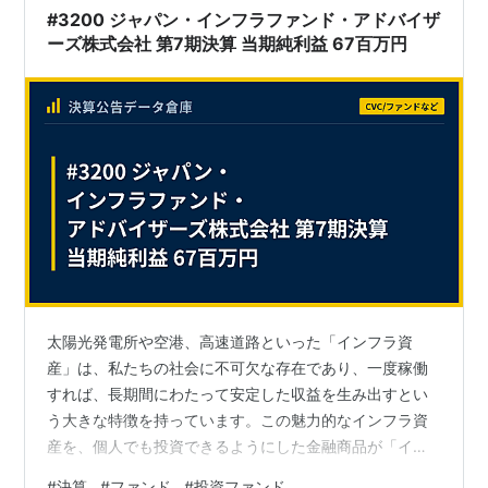
#3200 ジャパン・インフラファンド・アドバイザ
ーズ株式会社 第7期決算 当期純利益 67百万円
太陽光発電所や空港、高速道路といった「インフラ資
産」は、私たちの社会に不可欠な存在であり、一度稼働
すれば、長期間にわたって安定した収益を生み出すとい
う大きな特徴を持っています。この魅力的なインフラ資
産を、個人でも投資できるようにした金融商品が「イン
フラファンド」です。仕組みは不動産投資信託（J-
#
決算
#
ファンド
#
投資ファンド