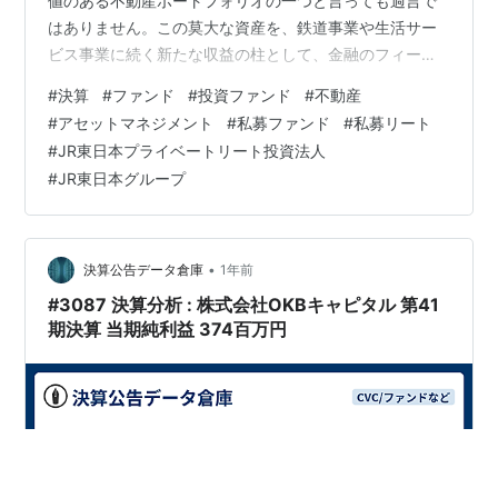
値のある不動産ポートフォリオの一つと言っても過言で
はありません。この莫大な資産を、鉄道事業や生活サー
ビス事業に続く新たな収益の柱として、金融のフィール
ドで最大限に活用するために設立された戦略的企業があ
#
決算
#
ファンド
#
投資ファンド
#
不動産
ります。それが、JR東日本グループの不動産アセットマ
#
アセットマネジメント
#
私募ファンド
#
私募リート
ネジメントを一手に担う専門家集団です。しかし、彼ら
#
JR東日本プライベートリート投資法人
が具体的にどのようなビジネスを行い、いかにして価値
#
JR東日本グループ
を創造しているのか、その内実はあまり知られていませ
ん。 今回は、2021年4月の設立からわずか数年で業界内
で確固たる地位を築きつつある、JR東日本…
•
決算公告データ倉庫
1年前
#3087 決算分析 : 株式会社OKBキャピタル 第41
期決算 当期純利益 374百万円