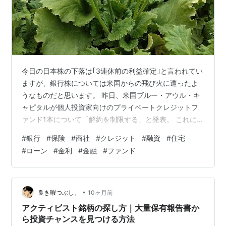
今日の日本株の下落は｢3連休前の利益確定｣と言われてい
ますが、銀行株については米国からの飛び火に遭ったよ
うなものだと思います。 昨日、米国ブルー・アウル・キ
ャピタルが個人投資家向けのプライベートクレジットフ
ァンド1本について「解約を制限する」と発表。 これによ
り、1兆8000億ドル(約278兆円)に膨らんだプライベート
#
銀行
#
保険
#
商社
#
クレジット
#
融資
#
住宅
クレジット市場が動揺し銀行株が急落しました。 原因
#
ローン
#
金利
#
金融
#
ファンド
は、貸出先の多くを占めるソフトウェア企業が「AIがサ
ービスを代替するのではないか」という懸念により関連
株が急落したことで、プライベートクレジット市場のリ
スクが高まったためです。 このニュースを聞いて、なん
•
良き暇つぶし。
10ヶ月前
でノンバンクごときの騒ぎに…
アクティビスト銘柄の探し方｜大量保有報告書か
ら投資チャンスを見つける方法