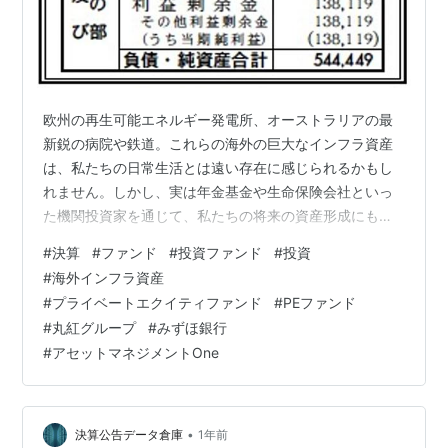
欧州の再生可能エネルギー発電所、オーストラリアの最
新鋭の病院や鉄道。これらの海外の巨大なインフラ資産
は、私たちの日常生活とは遠い存在に感じられるかもし
れません。しかし、実は年金基金や生命保険会社といっ
た機関投資家を通じて、私たちの将来の資産形成にも深
く関わっています。長期間にわたって安定的かつ予測可
#
決算
#
ファンド
#
投資ファンド
#
投資
能なリターンが期待できるインフラ投資は、世界中のプ
#
海外インフラ資産
ロの投資家が熱い視線を注ぐ巨大な市場なのです。 この
#
プライベートエクイティファンド
#
PEファンド
グローバルな舞台で、日本の機関投資家のために海外の
#
丸紅グループ
#
みずほ銀行
優良なインフラ資産を発掘し、投資・運用するプロフェ
#
アセットマネジメントOne
ッショナル集団が、MM Capital Partners株式会社です。
総合商社の丸紅、メガバンクの…
•
決算公告データ倉庫
1年前