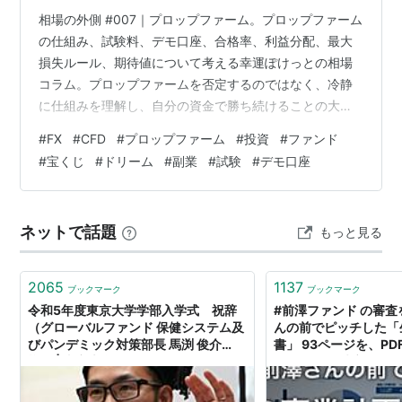
相場の外側 #007｜プロップファーム。プロップファーム
の仕組み、試験料、デモ口座、合格率、利益分配、最大
損失ルール、期待値について考える幸運ぽけっとの相場
コラム。プロップファームを否定するのではなく、冷静
に仕組みを理解し、自分の資金で勝ち続けることの大切
さを綴る。 Outside the Market. 相場の外側 #007 プロ
#
FX
#
CFD
#
プロップファーム
#
投資
#
ファンド
ップファーム 夢を買う前に足元を見る 市場には 勝ち方
#
宝くじ
#
ドリーム
#
副業
#
試験
#
デモ口座
だけではなく 夢の売り方もある 数千円から数万円 試験
料を払い 合格すれば 数百万 数千万円という数字が現れ
る そんな世界がある myfxbookに聞き慣れないプロップ
ネットで話題
もっと見る
ファームというチェックボタンが新設されていた…
2065
1137
ブックマーク
ブックマーク
令和5年度東京大学学部入学式 祝辞
#前澤ファンド の審
（グローバルファンド 保健システム及
んの前でピッチした「
びパンデミック対策部長 馬渕 俊介
書」 93ページを、P
様） | 東京大学
す。｜鶴田 浩之 (Hiroyu
note