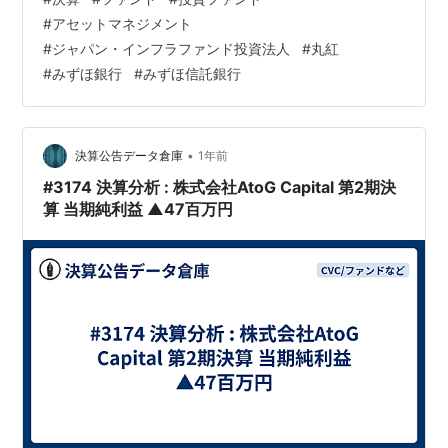
REIT）に似ており、投資家から集めた資金でインフラ資
#
アセットマネジメント
産を取得し、そこから得られる収益を分配金として還元
#
ジャパン・インフラファンド投資法人
#
丸紅
します。 今回分析するのは、このインフラファンド市場
#
みずほ銀行
#
みずほ信託銀行
で重要な役割を担う、ジャパン・インフラファンド・ア
ドバイザーズ株式会社です。同社は、総合商社の丸紅と
みずほグループが設立した資産運用会社であり、東京…
•
決算公告データ倉庫
1年前
#3174 決算分析 : 株式会社AtoG Capital 第2期決
算 当期純利益 ▲47百万円