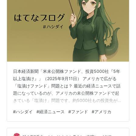
日本経済新聞「米未公開株ファンド、投資5000社『5年
以上塩漬け』」（2025年9月11日） アメリカで広がる
「塩漬けファンド」問題とは？ 最近の経済ニュースで話
題になっているのが、アメリカの未公開株ファンドで起
きている「塩漬け」問題です。約5000社もの投資先が
「5年以上資金を回収できない」状態にあると報じられて
#
ハシダイ
#
経済ニュース
#
ファンド
#
アメリカ
います。投資家から見ると、お金が冷蔵庫の奥で眠った
まま動かないような状況です。 なぜ資金が回収できない
のか？ 要因はいくつもあります。 金利高止まりで企業が