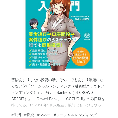
普段あまりしない投資の話、その中でもあまり話題にな
らない(?)「ソーシャルレンディング（融資型クラウドフ
ァンディング）」。今は 「Bankers（旧 CROWD
CREDIT）」 「Crowd Bank」 「COZUCHI」のみ口座を
持ってる。(←2026年5月末現在。以前はもう少しやって
たが） 最近、長年の遅延からマイナスで運用終了したの
#
生活
#
投資
#
マネー
#
ソーシャルレンディング
があり（泣）、この今の⤵️状況を記録しておく。 （ソーシ