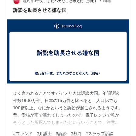
•
資金調達しづらい トランプ政権時代の関税政策の影響で
嘘八百3千丈、またバカなこと考えた（別宅）
1年前
先行き不透明 売りたい側と買いたい側の価格が合わず、
訴訟を助長させる嫌な国
M&AやIPOが停滞 結…
よく言われることですがアメリカは訴訟大国。年間訴訟
件数1800万件、日本の15万件と比べると、人口比でも
100倍以上、なにかというと訴訟が起こされるようです。
昔、愛猫が雨で濡れてしまったので、電子レンジで乾か
そうとした所死んでしまったといういうことで、注意書
きがなかったと電機メーカーを訴え、勝訴したなんて話
#
ファンド
#
弁護士
#
訴訟
#
裁判
#
スラップ訴訟