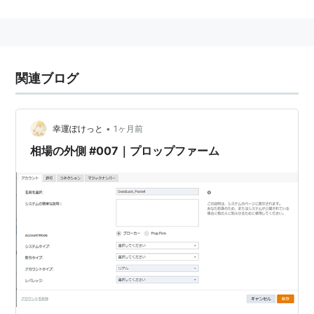
た資金の運用を投資顧問会社等の機関投資家が代行する
金融商品を指すことが多い。最近では、投資事業組合な
ど特定の目的を持った複数の投資家による集団投資スキ
ームを指すこともあり、混同されがちである。
関連ブログ
公募投資信託
私募投資信託
•
幸運ぽけっと
1ヶ月前
指定金外信託（ファントラ）
相場の外側 #007｜プロップファーム
特定金外信託（特金）
その他（匿名組合、リミテッド・パートナーシップ
など）
関連キーワード
リスト::経済関連
投資
資産