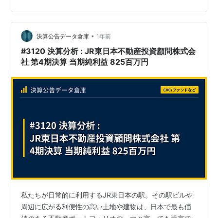
がありました。どうもこれは都市伝説のようで、メディ
アがあることないこと切り取って報道しているほどに
は、トンデモ判決はないようですが、それでも２０年ほ
•
ど前にはドライブスルーで買ったコーヒーをこぼしてや
決算公告データ倉庫
1年前
けどしたと訴えた老女がマクドナルドから巨額の賠償金
#3120 決算分析 : JR東日本不動産投資顧問株式会
をせしめたなんて話があったようです。 アメ…
社 第4期決算 当期純利益 825百万円
私たちが日常的に利用するJR東日本の駅。その駅ビルや
周辺に広がる利便性の高い土地や建物は、日本で最も価