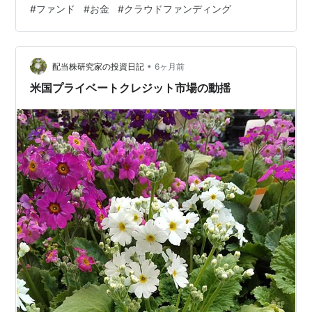
#
ファンド
#
お金
#
クラウドファンディング
ャルレンディングとは、 ソーシャルレンディング -
Wikipedia ） BANKERS ： CROWD CREDIT 時代に購入
し、BANKERS に統合されてからもロシアとウクライナ
情勢により遅延…
•
配当株研究家の投資日記
6ヶ月前
米国プライベートクレジット市場の動揺