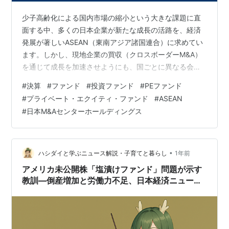
少子高齢化による国内市場の縮小という大きな課題に直
面する中、多くの日本企業が新たな成長の活路を、経済
発展が著しいASEAN（東南アジア諸国連合）に求めてい
ます。しかし、現地企業の買収（クロスボーダーM&A）
を通じて成長を加速させようにも、国ごとに異なる会計
基準や法制度、そして独特の商習慣といった、目には見
#
決算
#
ファンド
#
投資ファンド
#
PEファンド
えない「ガバナンス・ギャップ」が大きな壁として立ち
#
プライベート・エクイティ・ファンド
#
ASEAN
はだかります。この見えないリスクが、多くの企業にと
#
日本M&Aセンターホールディングス
って成長への確かな一歩を躊躇させているのが現実で
す。 今回は、この新興国クロスボーダーM&Aが抱える根
深い課題を、正面から解決するために生まれた、全く新
しいコンセプトの投資ファンド運営会社、株式…
•
ハシダイと学ぶニュース解説・子育てと暮らし
1年前
アメリカ未公開株「塩漬けファンド」問題が示す
教訓―倒産増加と労働力不足、日本経済ニュース
の視点