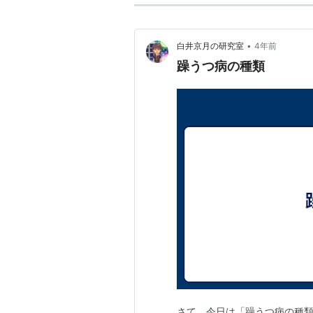
•
白井京月の研究室
4年前
躁うつ病の種類
さて、今日は「躁うつ病の種