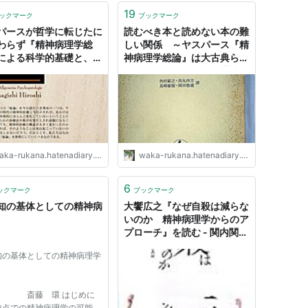
19
ックマーク
ブックマーク
パースが哲学に転じたに
読むべき本と読めない本の難
わらず『精神病理学総
しい関係 ～ヤスパース『精
による科学的基礎と、フ
神病理学総論』は大古典らし
トが科学者を自認しなが
く頻繁に引用されるが通読は
多岐に思想的影響を与え
されないらしい - 日々是〆〆
神分析 - 日々是〆〆吟味
吟味
ka-rukana.hatenadiary.com
waka-rukana.hatenadiary.com
6
ックマーク
ブックマーク
知の基体としての精神病
大饗広之『なぜ自殺は減らな
いのか 精神病理学からのア
プローチ』を読む - 関内関外
日記
知の基体としての精神病理学
藤 環 はじめに
点での精神病理学の可能性