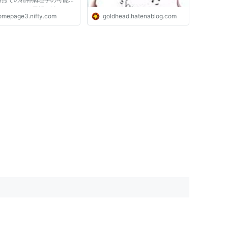
いて、一種の展望を試みるこ
omepage3.nifty.com
goldhead.hatenablog.com
本論の目的であるが、すでに
染みの「精神病理学の危機」
いては、正直なところ私はあ
関心がない。この「問題」に