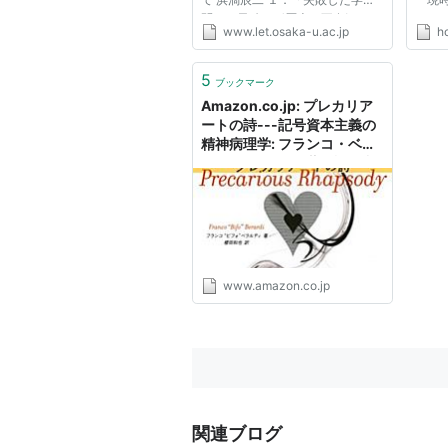
問」の元凶は〈歴史の不在〉にあ
につ
www.let.osaka-u.ac.jp
h
る？ 昨年12月、渡辺哲夫『二十
とが
世紀精神病理学史序説』（西田書
お馴
店、2001年）が出版された。
につ
5
ブックマーク
「二十世紀精神病理学史」を語る
まり
Amazon.co.jp: プレカリア
この本...
は...
ートの詩---記号資本主義の
精神病理学: フランコ・ベラ
ルディ(ビフォ) (著), 櫻田和
也 (翻訳): 本
www.amazon.co.jp
関連ブログ