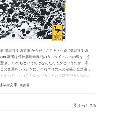
敏 講談社学術文庫 からだ・こころ・生命 (講談社学術
Amazon 著者は精神病理学専門の方。タイトルの内容をこう
驚き。 いのちというのはなんだろうかというのが、宗
。この言葉をいうときに、それぞれの人の定義が全然違っ
そもそもどういうことなんだろうという疑問があり読んで
トルのからだ・こころ・いのちについて、科学的な視点
社学術文庫
#
読書
考えてない人間がおおおおお！と唸るような表現で解説し
るところ…
もっと見る