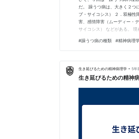
だ。 躁うつ病は、大きく２つ
ブ・サイコシス） ２．双極性
害、感情障害（ムーディー・デ
サイコシス） などがある。 
し、統合失調感情障害となり、
#
躁うつ病の種類
#
精神病理
が、双極性障害２型は、軽いう
辺の議論なら、精神科医に負け
•
生き延びるための精神病理学
5年
生き延びるための精神