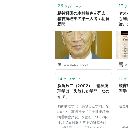
28
19
ブックマーク
ブ
精神科医の木村敏さん死去
ヤス
精神病理学の第一人者：朝日
も関
新聞
論』
ロイ
らも
た精
www.asahi.com
wa
16
11
ブックマーク
ブ
浜渦辰二（2002）「精神病
箴言
理学は「失敗した学問」なの
理学
か？」
精神病理学は「失敗した学問」な
箴言
のか？ ─渡辺哲夫『二十世紀精神
病理学史序説』を読む─ 2002年
４月17日 臨床と哲学の研究会に
斎
て 浜渦辰二 １．「失敗した学
現時