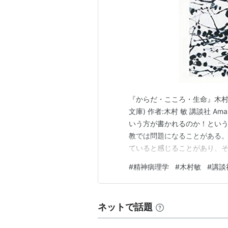
『からだ・こころ・生命』木村
文庫) 作者:木村 敏 講談社 
いう方が書かれるのか！という
教では問題になることがある
ていると感じることがあり、
みた。 このふわっとしたタイ
#
精神病理学
#
木村敏
#
講談
にもかかわらず普通のなんも
てくれる。 これは境界が接す
ネットで話題