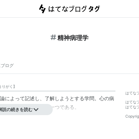
精神病理学
連ブログ
うりがく
】
はてな
論によって記述し、了解しようとする学問。心の病
はてな
精神医学の基礎分野の一つである。
はてな
解説の続きを読む
Copyrig