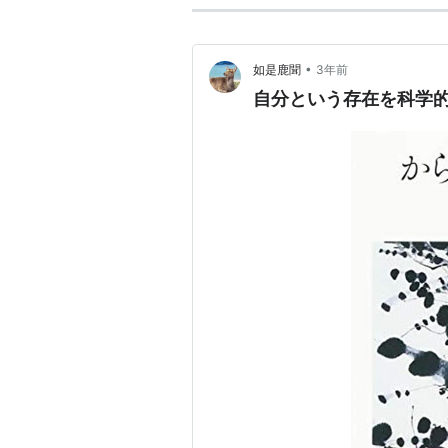
•
如是鹿聞
3年前
自分という存在を科学