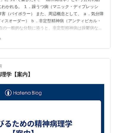
にわかれる。 １．躁うつ病（マニック・ディプレッシ
障害（バイポラー） また、周辺概念として、 ａ．気分障
ィスオーダー） ｂ．非定型精神病（アンティピカル・
現在の一般的な分類に添うと、非定型精神病は躁鬱病ない
気分障害、感情障害は、双極性障害となる。 私見だ
学
つに過ぎず、双極性障害ではないと言える。 俺、この
ないよ。もて遊んであ・げ…
前
病理学【案内】