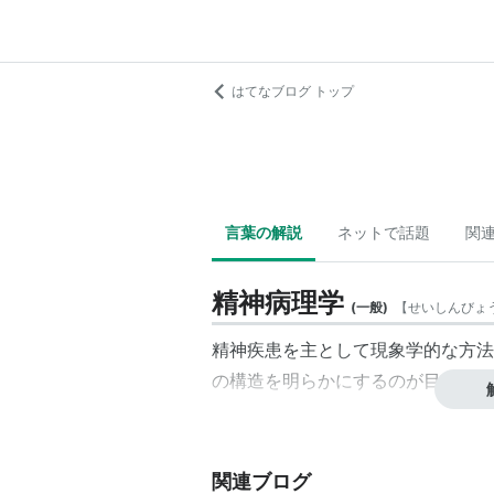
はてなブログ トップ
言葉の解説
ネットで話題
関
精神病理学
(
一般
)
【
せいしんびょ
精神疾患を主として現象学的な方法
の構造を明らかにするのが目的で、
関連ブログ