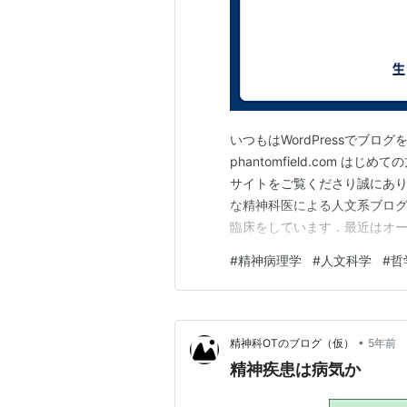
いつもはWordPressでブ
phantomfield.com
サイトをご覧くださり誠にあ
な精神科医による人文系ブロ
臨床をしています．最近はオ
います．ユニークかつシンプ
#
精神病理学
#
人文科学
#
哲
意見等ありましたら連絡先ま
ちしています． Warm salu…
•
精神科OTのブログ（仮）
5年前
精神疾患は病気か