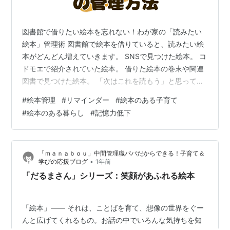
図書館で借りたい絵本を忘れない！わが家の「読みたい
絵本」管理術 図書館で絵本を借りていると、読みたい絵
本がどんどん増えていきます。 SNSで見つけた絵本。 コ
ドモエで紹介されていた絵本。 借りた絵本の巻末や関連
図書で見つけた絵本。 「次はこれを読もう」と思ってい
ても、気づけば忘れてしまうことも少なくありません。
#
絵本管理
#
リマインダー
#
絵本のある子育て
実際、わが家も図書館を活用しながらたくさんの絵本を
#
絵本のある暮らし
#
記憶力低下
読んできましたが、管理方法が定まるまでは「あの絵本
なんだっけ？」を何度も繰り返していました。 そこで作
ったのが「読みたい絵本リスト」です。 わが家では図書
「ｍａｎａｂｏｕ」中間管理職パパだからできる！子育て＆
館で借りたい絵本だけでなく、「いつか買いたい絵本」
•
学びの応援ブログ
1年前
「子どもが大きくなったら読みたい…
「だるまさん」シリーズ：笑顔があふれる絵本