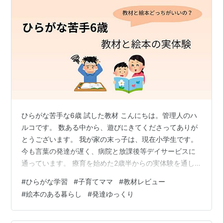
ひらがな苦手な6歳 試した教材 こんにちは。管理人のハ
ルコです。 数ある中から、遊びにきてくださってありが
とうございます。 我が家の末っ子は、現在小学生です。
今も言葉の発達が遅く、病院と放課後等デイサービスに
通っています。 療育を始めた2歳半からの実体験を通し
て、同じ悩みを抱える方に寄り添いたいと思います。 当
#
ひらがな学習
#
子育てママ
#
教材レビュー
時の振り返りながらなので、現在とは違うことがあると
#
絵本のある暮らし
#
発達ゆっくり
思います。 「こんなこともあるんだ～」と読んでいただ
けたら幸いです。 突然ですが、お子さんひらがな読めま
すか？ 毎日頑張っているのに、なかなか習得できない…