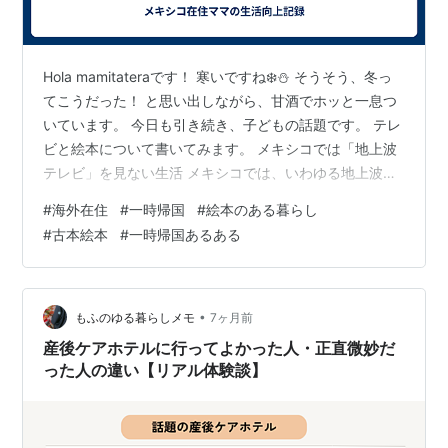
Hola mamitateraです！ 寒いですね❄️⛄️ そうそう、冬っ
てこうだった！ と思い出しながら、甘酒でホッと一息つ
いています。 今日も引き続き、子どもの話題です。 テレ
ビと絵本について書いてみます。 メキシコでは「地上波
テレビ」を見ない生活 メキシコでは、いわゆる地上波の
テレビ番組をほとんど見ません。 たぶん放映はされてい
#
海外在住
#
一時帰国
#
絵本のある暮らし
ると思います（笑） でも、私がよく分からないのでテレ
#
古本絵本
#
一時帰国あるある
ビをつけること自体が少なく、 Netflixなどのサブスクを
見るか、夫がスポーツを見るか、という感じ。 CMを見
る、という文化がほぼありません。 CMがある！？選べ
ない！？日本のテレビに戸惑う長男 なので日本に帰国…
•
もふのゆる暮らしメモ
7ヶ月前
産後ケアホテルに行ってよかった人・正直微妙だ
った人の違い【リアル体験談】