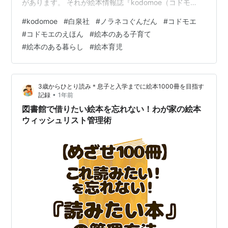
があります。 それが絵本情報誌『kodomoe（コドモ
エ）』です。 約2年間読み続け、定期購読も1年間利用し
#
kodomoe
#
白泉社
#
ノラネコぐんだん
#
コドモエ
てきましたが、読むたびに「また新しい絵本に出会え
#
コドモエのえほん
#
絵本のある子育て
た！」と思わせてくれる、わが家に欠かせない存在にな
#
絵本のある暮らし
#
絵本育児
りました。 気づけば関連レビューもたくさん書くほど大
好きな雑誌に。 それでもまだ語り足りません。 今回は前
編・後編に分けて、『kodomoe』の魅力を思いきり語ら
3歳からひとり読み＊息子と入学までに絵本1000冊を目指す
せてください。 ※気持ちがあふれすぎ…
•
記録
1年前
図書館で借りたい絵本を忘れない！わが家の絵本
ウィッシュリスト管理術