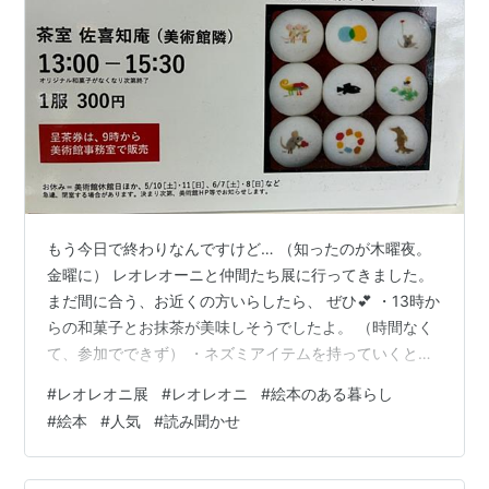
もう今日で終わりなんですけど… （知ったのが木曜夜。
金曜に） レオレオーニと仲間たち展に行ってきました。
まだ間に合う、お近くの方いらしたら、 ぜひ💕 ・13時か
らの和菓子とお抹茶が美味しそうでしたよ。 （時間なく
て、参加でできず） ・ネズミアイテムを持っていくと
100円割引です 会場：刈谷市美術館 全館（448-0852愛
#
レオレオニ展
#
レオレオニ
#
絵本のある暮らし
知県刈谷市住吉町4丁目5番地）会期：2025（令和7）年
#
絵本
#
人気
#
読み聞かせ
4月19日（土曜）～6月15日（日曜）開館時間：午前9時
～午後5時 ※入館は午後4時30分まで休館日：月曜日（5
月5日は開館）、5月7日（水曜） 入場料：一般1,100円、