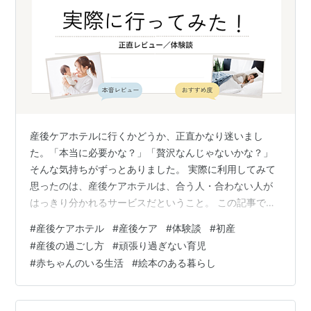
産後ケアホテルに行くかどうか、正直かなり迷いまし
た。「本当に必要かな？」「贅沢なんじゃないかな？」
そんな気持ちがずっとありました。 実際に利用してみて
思ったのは、産後ケアホテルは、合う人・合わない人が
はっきり分かれるサービスだということ。 この記事で
は、私自身の体験をもとに、「行ってよかったと感じた
#
産後ケアホテル
#
産後ケア
#
体験談
#
初産
人」「正直、微妙だったかもしれない人」それぞれの違
#
産後の過ごし方
#
頑張り過ぎない育児
いをまとめています。 産後ケアホテルを検討している方
#
赤ちゃんのいる生活
#
絵本のある暮らし
が、「自分にはどうかな？」と考えるヒントになれば嬉
しいです。 この記事はこんな方に向けて書いています 産
後ケアホテルが気になっているけど、実際どうなのか迷