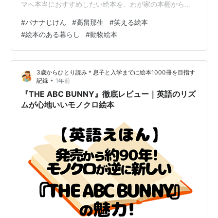
マへ本当におすすめしたい絵本を、わが家の本棚から厳
選して紹介中✨読み聞かせの習慣づけや選び方のヒント
#
バナナじけん
#
高畠那生
#
笑える絵本
もお届けしています✍気になる絵本があったら、ぜひ読
#
絵本のある暮らし
#
動物絵本
者登録おねがいします♬ ＊＊＊ 今回は、家族全員で爆笑
したシュールギャグの傑作『バナナじけん』をご紹介し
ます。一本のバナナが車から落ち、それをサルが見つけ
3歳からひとり読み＊息子と入学までに絵本1000冊を目指す
ます。そこから始まる事件。予想をはるかに超えてくる
•
記録
1年前
バナナ×動物たちの珍事件を、ぜひ一緒にのぞ…
『THE ABC BUNNY』徹底レビュー｜英語のリズ
ムが心地いいモノクロ絵本