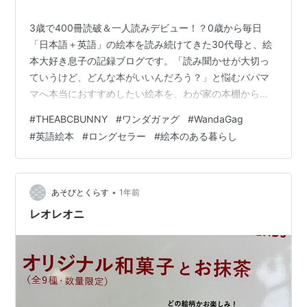
3歳で400冊読破＆一人読みデビュー！？0歳から毎日
「日本語＋英語」の絵本を読み続けてきた30代母と、絵
本大好き息子の記録ブログです。「読み聞かせが大切っ
ていうけど、どんな本がいいんだろう？」と悩むパパマ
マへ本当におすすめしたい絵本を、わが家の本棚から厳
選して紹介中✨読み聞かせの習慣づけや選び方のヒント
#
THEABCBUNNY
#
ワンダガァグ
#
WandaGag
もお届けしています✍気になる絵本があったら、ぜひ読
#
英語絵本
#
ロングセラー
#
絵本のある暮らし
者登録おねがいします♬ ＊＊＊ 絵本といえば、色鮮やか
な表紙やかわいらしい絵というイメージですが、今回は
モノクロの古典絵本を紹介します。『THE ABC
BUNNY』は、モノクロのイラストと美しい英語のリズム
•
あそびとくらす
1年前
が特徴のアルファベット絵本。単なるAB…
レオレオニ