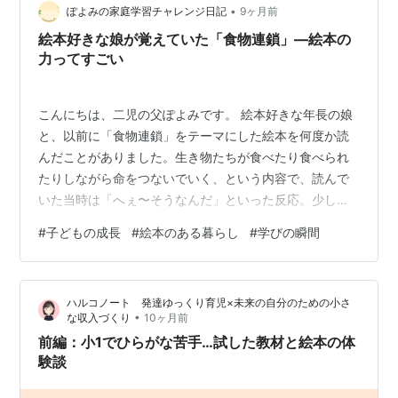
っている人 「行ってよかった」という声だけで…
•
ぽよみの家庭学習チャレンジ日記
9ヶ月前
絵本好きな娘が覚えていた「食物連鎖」―絵本の
力ってすごい
こんにちは、二児の父ぽよみです。 絵本好きな年長の娘
と、以前に「食物連鎖」をテーマにした絵本を何度か読
んだことがありました。生き物たちが食べたり食べられ
たりしながら命をつないでいく、という内容で、読んで
いた当時は「へぇ〜そうなんだ」といった反応。少し難
しいかなと思いつつ、絵本を通して自然の仕組みに触れ
#
子どもの成長
#
絵本のある暮らし
#
学びの瞬間
る良いきっかけになればと考えていました。 それからし
ばらく経ったある日、別の絵本を一緒に読んでいたとき
のこと。その本の中にも、草を食べる動物や、それを食
ハルコノート 発達ゆっくり育児×未来の自分のための小さ
べる肉食動物など、食べ物のつながりが描かれていまし
•
な収入づくり
10ヶ月前
た。何気なく私は娘に聞いてみました。 「この絵本のこ
前編：小1でひらがな苦手…試した教材と絵本の体
こに書いてあること、なんていうか分かる？」 …
験談