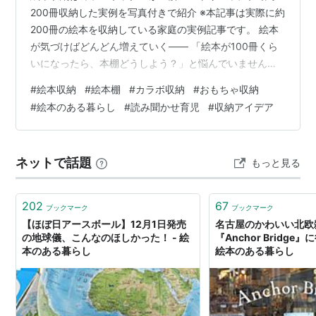
200冊収納した実例を写真付きで紹介 ※本記事は実際に約
200冊の絵本を収納している家庭の実例記事です。 絵本
が気づけばどんどん増えていく―― 「絵本が100冊くら
いになったら、本棚どうしよう？」と悩んでいません
か？ わが家も最初は、めざせ100冊の気持ちで絵本育児
#
絵本収納
#
絵本棚
#
カラボ収納
#
おもちゃ収納
をスタート。 気づけば今では約200冊の絵本と毎日暮ら
#
絵本のある暮らし
#
読み聞かせ育児
#
収納アイデア
しています。 200冊を目前にして、本棚を買い替える？
それとも大きな専用絵本棚を置く？ …そう悩んだ末にた
どり着いたのが、ニトリの連結できるNカラボでした。
ネットで話題
もっと見る
✔ 子どもが自分で出し入れできる高さ✔ 本が増えても連
結で拡張できる✔…
202
67
ブックマーク
ブックマーク
【ほぼ日アースボール】12月1日発売
名古屋のかわいい北欧
の地球儀、こんなのほしかった！ - 絵
『Anchor Bridge
本のある暮らし
絵本のある暮らし