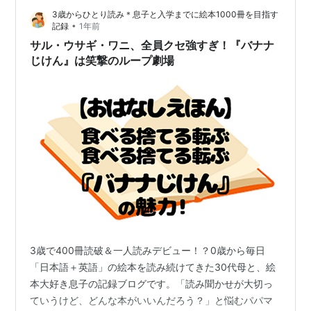
3歳からひとり読み＊息子と入学までに絵本1000冊を目指す
末っ子6歳、夏休みをすぎても読めません。 小1になって
•
記録
1年前
も、 ひらがながスラスラ…
サル・ウサギ・ワニ、全員クセ強すぎ！『バナナ
じけん』は笑撃のループ劇場
3歳で400冊読破＆一人読みデビュー！？0歳から毎日
「日本語＋英語」の絵本を読み続けてきた30代母と、絵
本大好き息子の記録ブログです。「読み聞かせが大切っ
ていうけど、どんな本がいいんだろう？」と悩むパパマ