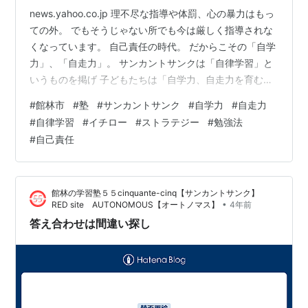
news.yahoo.co.jp 理不尽な指導や体罰、心の暴力はもっ
ての外。 でもそうじゃない所でも今は厳しく指導されな
くなっています。 自己責任の時代。 だからこその「自学
力」、「自走力」。 サンカントサンクは「自律学習」と
いうものを掲げ 子どもたちは「自学力、自走力を育む」
そしてこちら側は「勉強・受験の戦略・戦術や管理（ス
#
館林市
#
塾
#
サンカントサンク
#
自学力
#
自走力
トラテジー）」 をコンセプトに日々運営しています。
#
自律学習
#
イチロー
#
ストラテジー
#
勉強法
lin.ee studylab55.wixsite.com
#
自己責任
館林の学習塾５５cinquante-cinq【サンカントサンク】
•
RED site AUTONOMOUS【オートノマス】
4年前
答え合わせは間違い探し