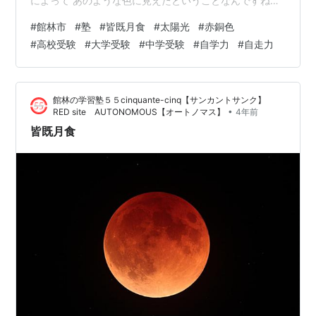
によって あのような色に見えたということなんですね。
studylab55.wixsite.com lin.ee
#
館林市
#
塾
#
皆既月食
#
太陽光
#
赤銅色
#
高校受験
#
大学受験
#
中学受験
#
自学力
#
自走力
館林の学習塾５５cinquante-cinq【サンカントサンク】
•
RED site AUTONOMOUS【オートノマス】
4年前
皆既月食