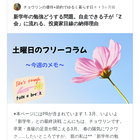
までテレビ見てるの、早くしなさい！」という声かけ。
•
チョウリンの優待×節約でゆるく暮らす日々
5ヶ月前
毎朝、時計と睨めっこしながら声を張り…
​新学年の勉強どうする問題。自走できる子が「Z
会」に流れる、投資家目線の納得理由
※本ページにはPRが含まれています 1. 3月、いよいよ
「新学年」との最終決戦 こんにちは、チョウリンです。
卒業・進級の足音が聞こえる3月。 春の陽気にワクワ
ク……したいところですが、 親の私は**「新学年の勉