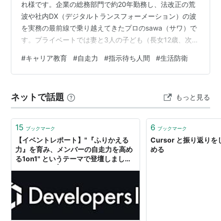
れ様です。企業の総務部門で約20年勤務し、法改正の荒
波や社内DX（デジタルトランスフォーメーション）の波
を実務の最前線で乗り越えてきたプロのsawa（サワ）で
す。プライベートでは妻と3人の子ども（長女12歳、次女
6歳、長男4歳）を育てる5人家族のパパで、将来の独立
#
キャリア教育
#
自走力
#
指示待ち人間
#
生活防衛
を見据えて1円単位で家計簿をつけています。 さて、最近
ニュースや職場でも「AI（人工知能）」という言葉を耳
にしない日はありませんよね。「うちの会社のあの業務
ネットで話題
もっと見る
もAIで自動化されるらしい」「子どもが大人になる頃、
どんな仕事が残っているのだろう」と、漠然とした不安
を抱えているパパやママも多い…
15
6
ブックマーク
ブックマーク
【イベントレポート】"『ふりかえる
Cursor と振り返り
力』を育み、メンバーの自走力を高め
める
る1on1" というテーマで登壇しました
#HRmethod | DevelopersIO