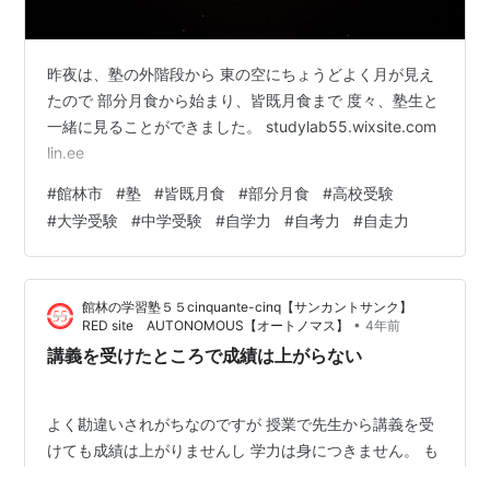
昨夜は、塾の外階段から 東の空にちょうどよく月が見え
たので 部分月食から始まり、皆既月食まで 度々、塾生と
一緒に見ることができました。 studylab55.wixsite.com
lin.ee
#
館林市
#
塾
#
皆既月食
#
部分月食
#
高校受験
#
大学受験
#
中学受験
#
自学力
#
自考力
#
自走力
館林の学習塾５５cinquante-cinq【サンカントサンク】
•
RED site AUTONOMOUS【オートノマス】
4年前
講義を受けたところで成績は上がらない