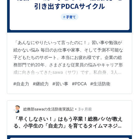
「あんなにやりたいって言ったのに！」習い事や勉強が
続かない悩み 毎日のお仕事や家事、そして予測不可能な
子どもたちのサポート、本当にお疲れ様です。企業の総
務部門で約20年、さまざまな従業員の悩みやキャリア形
成に向き合ってきたsawa（サワ）です。私自身、3人の
子ども（12歳、6歳、4歳）を育てながら、1円単位で家
#
自走力
#
継続力
#
習い事
#
PDCA
#
生活防衛
計を管理し、教育資金のやりくりに頭を悩ませる日々を
送っています。 子育て中の親御さんからよく聞く、そし
て我が家でも幾度となく直面した「あるある」の悩みが
•
これです。「あんなに自分からやりたいと言って始めた
総務部sawaの生活防衛実践記
3ヶ月前
習い事なのに、数ヶ月でもう『辞めたい』と言い出す」
「早くしなさい！」はもう卒業！総務パパが教え
という問題。高い月謝を払い、指定のユ…
る、小学生の「自走力」を育てるタイムマネジメ
ント術