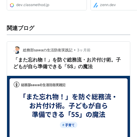
dev.classmethod.jp
zenn.dev
関連ブログ
•
総務部sawaの生活防衛実践記
3ヶ月前
「また忘れ物！」を防ぐ総務流・お片付け術。子
どもが自ら準備できる「5S」の魔法