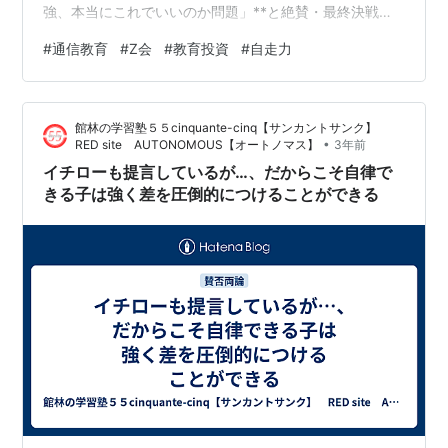
強、本当にこれでいいのか問題」**と絶賛・最終決戦中
です。 塾業界の新学年は2月スタート。 今、まさに「や
#
通信教育
#
Z会
#
教育投資
#
自走力
っぱり塾は合わないかも」「通信教育、どれがいい
の？」と ザワザワしている方も多いのではないでしょう
か。 2. 【失敗談】スタサプと塾、わが家が「損切り」し
館林の学習塾５５cinquante-cinq【サンカントサンク】
た理由 わが家も、スタサプ → 塾 → 迷走を経て、今は
•
RED site AUTONOMOUS【オートノマス】
3年前
「Z会の通信教育」に落ち着いています。 スタサプ: コス
イチローも提言しているが…、だからこそ自律で
パは最強。でも「…
きる子は強く差を圧倒的につけることができる