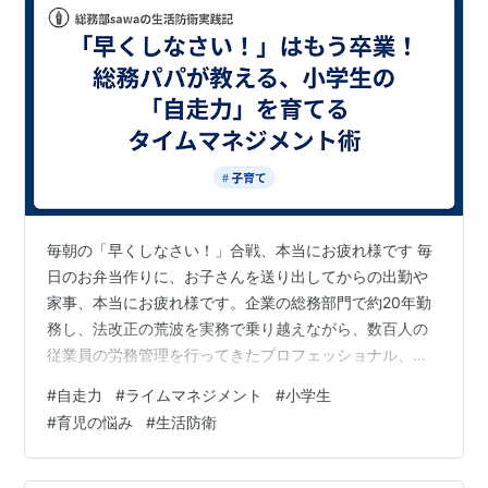
毎朝の「早くしなさい！」合戦、本当にお疲れ様です 毎
日のお弁当作りに、お子さんを送り出してからの出勤や
家事、本当にお疲れ様です。企業の総務部門で約20年勤
務し、法改正の荒波を実務で乗り越えながら、数百人の
従業員の労務管理を行ってきたプロフェッショナル、
sawa（サワ）です。プライベートでは妻と3人の子（長
#
自走力
#
ライムマネジメント
#
小学生
女12歳、次女6歳、長男4歳）の5人家族で、1円単位で家
#
育児の悩み
#
生活防衛
計簿をつけています。 小学生のお子さんを持つ親御さん
なら、誰もが一度は経験する朝の風景がありますよね。
「早く起きなさい！」「着替えは終わったの？」「いつ