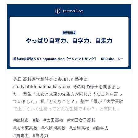
先日 高校進学相談会に参加した塾生に
studylab55.hatenadiary.com その時の様子を聞きまし
た。 塾生「太女と太東の先生方が同じようなことを言っ
ていました」 私「どんなこと？」 塾生「母が『大学受験
で上手くいく生徒ってどんな生徒ですか？』と質問した
ら、『自分のやるべきことを把握して、自分を律して、
#
館林市
#
塾
#
太田高校
#
太田女子高校
自分のペースを確立して勉強できる生徒ですね』と言っ
#
太田東高校
#
不動岡高校
#
足利高校
#
自学力
ていました」 私「つまりは、自考力、自学力、自走力っ
#
自走力
#
自考力