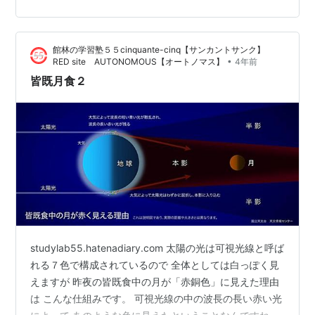
てことだね」 塾生「あと、『そういう生徒は塾には通っ
ていましたか？』と母が質問したら、『塾通いをしてい
た生徒で上手くいった生徒は、自習型の塾に行っていま
館林の学習塾５５cinquante-cinq【サンカントサンク】
したね。学校と同じような授…
•
RED site AUTONOMOUS【オートノマス】
4年前
皆既月食２
studylab55.hatenadiary.com 太陽の光は可視光線と呼ば
れる７色で構成されているので 全体としては白っぽく見
えますが 昨夜の皆既食中の月が「赤銅色」に見えた理由
は こんな仕組みです。 可視光線の中の波長の長い赤い光