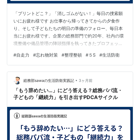
「プリントどこ？」「消しゴムがない！」毎日の捜索願
いにお疲れ様です お仕事から帰ってきてからの夕食作
り、そして子どもたちの明日の準備のフォロー、毎日本
当にお疲れ様です。企業の総務部門で約20年、社内の環
境整備や備品管理の陣頭指揮を執ってきたプロフェッシ
ョナル、sawa（サワ）です。プライベートでは、3人の
#
自走力
#
忘れ物対策
#
整理整頓
#
５S
#
生活防衛
子ども（12歳、6歳、4歳）の父親として、日々「おもち
ゃの片付け」や「学校のプリント探し」に奮闘していま
す。 小学生の親御さんを悩ませる大きな種の一つが「忘
•
れ物」や「片付けられない問題」ですよね。「明日の時
総務部sawaの生活防衛実践記
3ヶ月前
間割は合わせたの？」「宿題のプリントが見つからな
「もう辞めたい…」にどう答える？総務パパ流・
い！」「また筆箱に鉛筆が1本しか入ってい…
子どもの「継続力」を引き出すPDCAサイクル