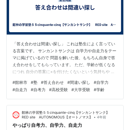
「答え合わせは間違い探し」 これは塾生によく言ってい
る言葉です。 サンカントサンクは 自学力や自走力をテー
マに掲げているので 問題を解いた後、もちろん自身で答
え合わせをしてもらっています。 ただ、学齢が低くなる
につれ 自分の答案に×を付けたくないという気持ちや そ
もそも答え合わせの重要性にまだ気づけていないといっ
#
館林市
#
塾
#
答え合わせ
#
間違い探し
#
自学力
たことから 間違っている答案に平気で〇を付けてしまう
#
自走力
#
自考力
#
高校受験
#
大学受験
#
学齢
ケースがよく見られます。 正解しててほしいという気持
ちは十二分に分かるのですが そっちの願望が強い状態で
答え合わせをすると どうしてもそういったことが起こり
館林の学習塾５５cinquante-cinq【サンカントサンク】
がちになってしまいます。 そこでサンカントサンクでは
•
RED site AUTONOMOUS【オートノマス】
4年前
「答え合わせは間違い探し…
やっぱり自考力、自学力、自走力