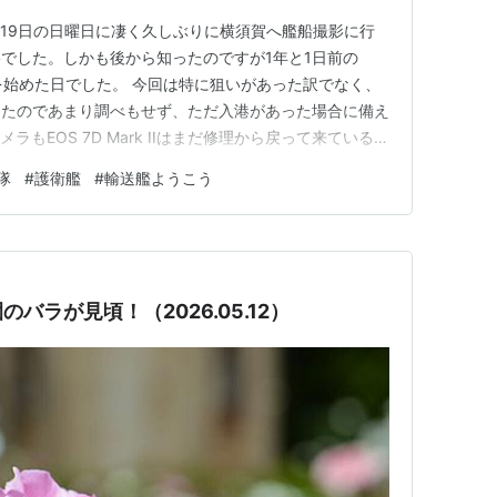
月19日の日曜日に凄く久しぶりに横須賀へ艦船撮影に行
でした。しかも後から知ったのですが1年と1日前の
いを始めた日でした。 今回は特に狙いがあった訳でなく、
ったのであまり調べもせず、ただ入港があった場合に備え
ラもEOS 7D Mark IIはまだ修理から戻って来ているも
で1世代前の7Dを数年ぶりに使ってみました。 到着直
隊
#
護衛艦
#
輸送艦ようこう
♫ 海上自衛隊 哨戒防備群 第1哨戒防備隊 (横須賀)も
バラが見頃！（2026.05.12）