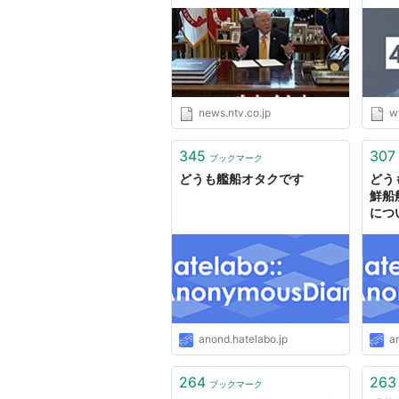
す」（2026年3月17日掲
載）｜日テレNEWS NNN
news.ntv.co.jp
w
345
307
ブックマーク
どうも艦船オタクです
どう
鮮船
につ
anond.hatelabo.jp
a
264
263
ブックマーク