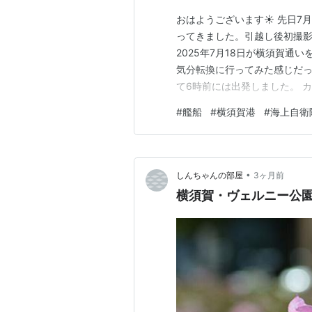
おはようございます☀️ 先日7
ってきました。引越し後初撮影
2025年7月18日が横須賀通
気分転換に行ってみた感じだ
て6時前には出発しました。 カメ
のの、引取りに行けていないの
#
艦船
#
横須賀港
#
海上自衛
後からいきなり動きがありました
がみ型 多機能護衛艦…
•
しんちゃんの部屋
3ヶ月前
横須賀・ヴェルニー公園の