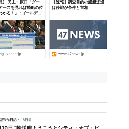
報】 民主・原口「グー
【速報】調査目的の艦船派遣
アースを見れば艦船の位
は停戦が条件と首相
わかる！」 : ゴールデン
ムズ
og.livedoor.jp
www.47news.jp
•
模型製作日記
18日前
月19日 “輸送艦ようこうとシティ・オブ・ビ