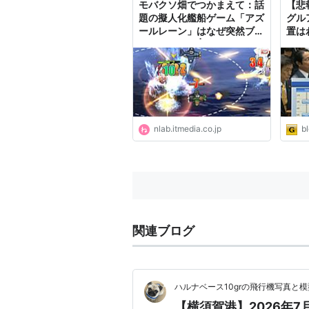
モバクソ畑でつかまえて：話
【悲
題の擬人化艦船ゲーム「アズ
グル
ールレーン」はなぜ突然ブレ
置は
ークしたのか | ねとらぼ
タイ
nlab.itmedia.co.jp
bl
関連ブログ
ハルナベース10grの飛行機写真と
【横須賀港】2026年7