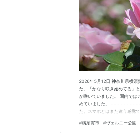
2026年5月12日 神奈川県
た。「かなり咲き始めてる」
が咲いていました。 園内では
めていました。 - - - - - 
た。スマホとはまた違う感覚で撮影でき
ニー公園の良いところは、停
#
横須賀市
#
ヴェルニー公園
の向こうに見える艦船は、横