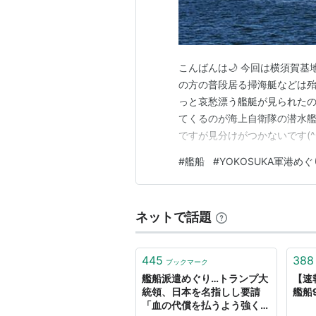
こんばんは🌙 今回は横須賀基地
の方の普段居る掃海艇などは
っと哀愁漂う艦艇が見られたの
てくるのが海上自衛隊の潜水艦
ですが見分けがつかないです(^^
のようで既に退役済みで係留
#
艦船
#
YOKOSUKA軍港めぐ
吃水がだいぶ上がっています。 
イ・バーク級 フラ…
ネットで話題
445
388
ブックマーク
艦船派遣めぐり…トランプ大
【速
統領、日本を名指しし要請
艦船
「血の代償を払うよう強く促