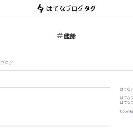
艦船
連ブログ
はてな
はてな
はてな
Copyrig