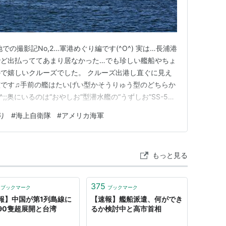
での撮影記No,2…軍港めぐり編です(^O^) 実は…長浦港
殆ど出払っててあまり居なかった…でも珍しい艦船やちょ
で嬉しいクルーズでした。 クルーズ出港し直ぐに見え
です♫手前の艦はたいげい型かそうりゅう型のどちらか
;;奥にいるのは“おやしお”型潜水艦の“うずしお”SS-592
されていました。色んな装備品やらを外したりしたようで
り
#
海上自衛隊
#
アメリカ海軍
アメリカ海軍 太平洋艦隊 第7艦隊 第70任務部隊アーレ
もっと見る
375
ブックマーク
ブックマーク
報】中国が第1列島線に
【速報】艦船派遣、何ができ
90隻超展開と台湾
るか検討中と高市首相