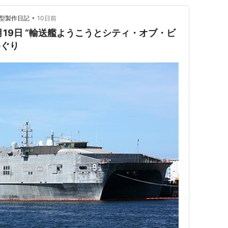
•
模型製作日記
10日前
月19日 “輸送艦ようこうとシティ・オブ・ビ
めぐり