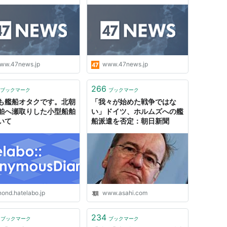
ww.47news.jp
www.47news.jp
266
ブックマーク
ブックマーク
も艦船オタクです。北朝
「我々が始めた戦争ではな
舶へ瀬取りした小型船舶
い」ドイツ、ホルムズへの艦
いて
船派遣を否定：朝日新聞
nond.hatelabo.jp
www.asahi.com
234
ブックマーク
ブックマーク