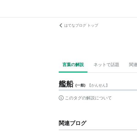
はてなブログ トップ
言葉の解説
ネットで話題
関
艦船
(
一般
)
【
かんせん
】
このタグの解説について
関連ブログ