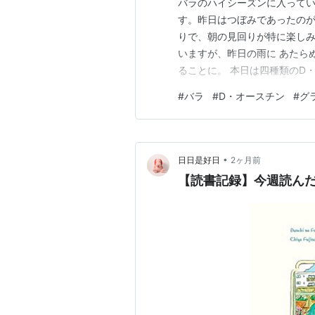
バラのハイシーズンに入ってい
す。昨日はつぼみであったのが
りで、朝の見回りが特に楽しみ
いますが、昨日の雨に あたら
ることに。 本日は四種類のD
花瓶にいれて賑わいを） 玄関前
#
バラ
#
D・オースチン
#
グ
を、先日にチェックしてみまし
はありません」とあって、これ
•
日日是好日
2ヶ月前
【読書記録】今週読んだ本