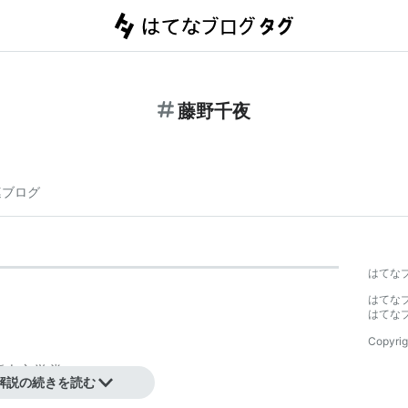
藤野千夜
連ブログ
はてな
はてな
はてな
Copyrig
新人文学賞
解説の続きを読む
間文芸新人賞受賞