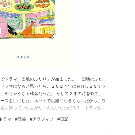
でドラマ「団地のふたり」が始まった。 「団地のふた
対ドラマになると思ったら、２０２４年にＮＨＫＢＳでド
、めちゃくちゃ残念だった。 そして２年の時を経て、
ュースを目にした。ネットで話題になるくらいだから、ワ
放送を待っていた人がたくさんいたのだろう。ドラマ放送
ぶりだ。 さて、火曜日の放送を録画をし、昨日の水曜
ドラマ
#
読書
#
アラフィフ
#
日記
視聴。 ああ、やっぱり、なんかいいなあ、この物語、
子と小林聡美の自然体で年齢…