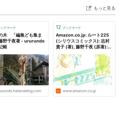
もっと見る
12
ブックマーク
ブックマーク
の木 「編集ども集ま
Amazon.co.jp: ルート225
野千夜著 - ururundo
(シリウスコミックス): 志村
記帳
貴子 (著), 藤野千夜 (原著):
本
rurundo.hatenablog.com
www.amazon.co.jp