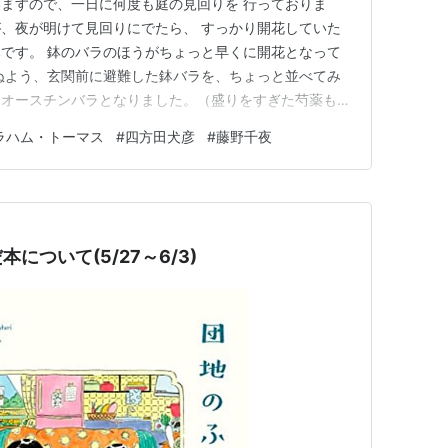
ますので、一日に何度も庭の見回りを 行っておりま
、夜が明けて見回りにでたら、 すっかり開花していた
です。 鉢のバラのほうがちょっと早くに開花となって
ぬよう、玄関前に避難した鉢バラを、ちょっと並べてみ
・オースチンバラとなりました。（盛りをすぎた芍薬も
のバラたち 数年前から楽しみにフォローしていたnote
ラハム・トーマス
#
四方田犬彦
#
藤野千夜
たら、 アカウントは残っているのですが、「まだ記事
までの 記事がすべて…
について(5/27～6/3)