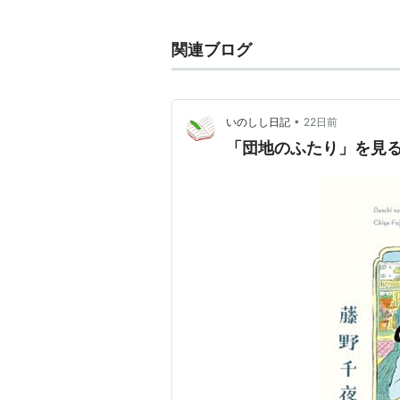
「夏の約束」で第122回芥川賞
関連ブログ
•
いのしし日記
22日前
「団地のふたり」を見