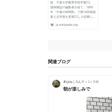
校、千葉大学教育学部卒業[1]。
漫画雑誌の編集者を経て、1995
年「午後の時間割」で第14回海燕
新人文学賞を受賞[1]し小説家に転
身。1996年『少年と少女のポル
ja.wikipedia.org
カ』で第18回野間文芸新人賞候
補。1998年『おしゃべり怪談』
で第20回野間文芸新人賞受賞
[1]。1999年「恋の休日」で第121
回芥川賞...
関連ブログ
•
本はねころんで
2ヶ月前
朝が楽しみで