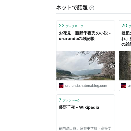
ネットで話題
22
20
ブックマーク
お花見 藤野千夜氏の小説 -
枇杷
ururundoの雑記帳
れ」藤
の雑
ururundo.hatenablog.com
u
7
ブックマーク
藤野千夜 - Wikipedia
福岡県出身。麻布中学校・高等学