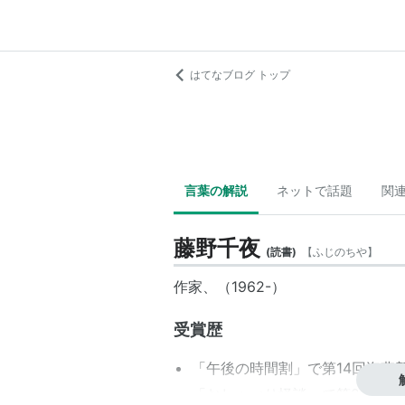
はてなブログ トップ
言葉の解説
ネットで話題
関
藤野千夜
(
読書
)
【
ふじのちや
】
作家、（1962-）
受賞歴
「午後の時間割」で第14回海燕
「おしゃべり怪談」で第20回野