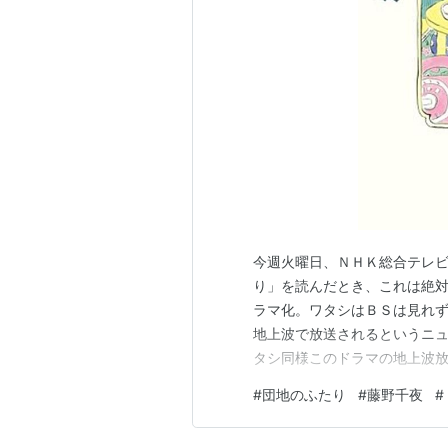
今週火曜日、ＮＨＫ総合テレビ
り」を読んだとき、これは絶
ラマ化。ワタシはＢＳは見れず
地上波で放送されるというニ
タシ同様このドラマの地上波
を待ちわびるなんて本当に久し
#
団地のふたり
#
藤野千夜
#
日、かみしめるように楽しんで
このキャスティング。小泉今日