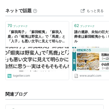
度を深める北東アジア情勢に対応するため、蘇我氏は上
ネットで話題
もっと見る
宮王家との軍事力の統合を企図。…
70
62
ブックマーク
ブックマーク
「蘇我馬子」「蘇我蝦夷」「蘇我入
謎の遺跡、未知の巨大
鹿」の「蝦夷は野蛮人」で「馬鹿」と
葬者は蘇我蝦夷かも：
「入子」も悪い文字に見えて明らかに
ル
不自然に思う…実はそもそもそんな悪
い文字ではない
togetter.com
www.asahi.com
関連ブログ