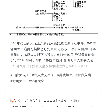
643年に山背大兄王が蘇我入鹿に滅ぼされた事件。641年
舒明天皇崩御を契機とした政変である。 事件の経緯 日本
書紀による経緯は以下の通り。641年10月 舒明天皇崩御
642年1月 皇極天皇即位642年12月 舒明天皇の喪葬の儀
643年9月6日 舒明天皇を押坂陵に葬る643年9月11日 吉
備嶋皇祖母命薨去643年9月17日 皇祖母命喪葬の儀643
#
山背大兄王
#
古人大兄皇子
#
蘇我蝦夷
#
蘇我入鹿
年9月19日 皇祖母命を葬る643年10月6日 蘇我蝦夷病気
#
舒明天皇
#
皇極天皇
で出仕せず、紫冠を入鹿に授ける。643年10月12日 蘇我
入鹿、上宮王家諸王を排し、古人大兄王擁立を謀る643
年11月斑鳩宮襲撃。山背大兄王一族集団自決。入鹿の行
動に蝦夷が怒り罵る。(なお、上宮…
•
ウキウキ呑もう！ ニコニコ食べよう！
3年前