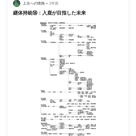
•
上古への情熱
2年前
継体持統⑭：入鹿が目指した未来