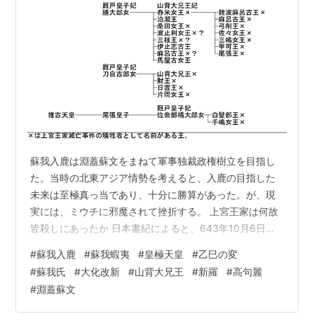
蘇我入鹿は淵蓋蘇文をまねて軍事独裁政権樹立を目指し
た。当時の北東アジア情勢を考えると、入鹿の目指した
未来は至極真っ当であり、十分に勝算があった。が、現
実には、ミウチに邪魔されて挫折する。 上宮王家は何故
皆殺しにあったか 日本書紀によると、643年10月6日に
蘇我蝦夷が病に倒れ、蘇我入鹿が大臣家の家督を得て、
#
蘇我入鹿
#
蘇我蝦夷
#
皇極天皇
#
乙巳の変
10月12日に上宮王家を排し古人大兄皇子の擁立を謀り、
#
蘇我氏
#
大化改新
#
山背大兄王
#
新羅
#
高句麗
その後（上宮聖徳法王帝説では10月14日）、上宮王家は
#
淵蓋蘇文
討滅された。 蘇我氏は物部の軍事力を継承しており、上
宮王家も崇峻天皇以来の軍事力を保有していた。 緊迫の