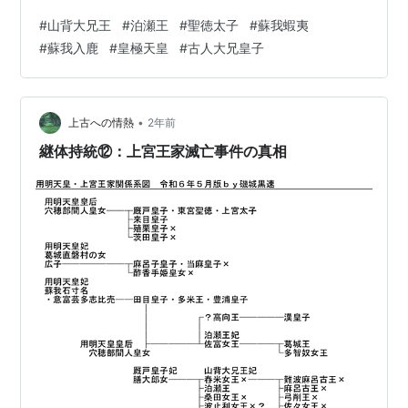
が正しいとすると、628年の政変時に、皇極天皇は舒明
#
山背大兄王
#
泊瀬王
#
聖徳太子
#
蘇我蝦夷
天皇＋山背大兄王＋蘇我蝦夷陣営に対し、相当な恨みを
#
蘇我入鹿
#
皇極天皇
#
古人大兄皇子
持っていた可能性がある。 593年に聖徳太子は崇峻天皇
＝泊瀬部天皇の後継の地位を継承したが、この崇峻天皇
の資産を継承したのが名前からすると聖徳太子第二皇子
の泊瀬王である。 628年推古天皇崩御時、聖徳太子の最
•
上古への情熱
2年前
有力後継者はおそらく泊瀬王であっ…
継体持統⑫：上宮王家滅亡事件の真相