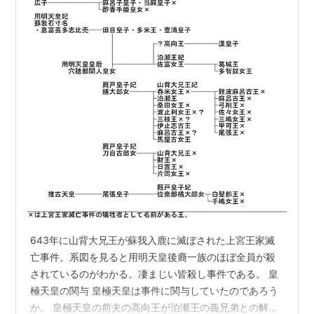
643年に山背大兄王が蘇我入鹿に滅ぼされた上宮王家滅
亡事件。系図を見ると用明天皇後裔一族のほぼ全員が殺
されているのがわかる。凄まじい皆殺し事件である。 皇
極天皇の関与 皇極天皇は事件に関与していたのであろう
か。 皇極天皇の前夫の高向王が泊瀬王の義兄弟との解釈