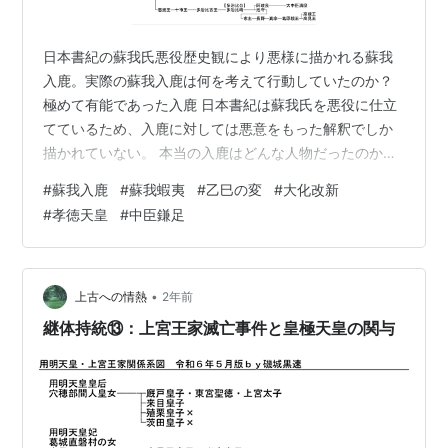
日本書紀の蘇我氏悪役歴史観により悪様に描かれる蘇我
入鹿。実際の蘇我入鹿は何を考えて行動していたのか？
極めて有能であった入鹿 日本書紀は蘇我氏を悪役に仕立
てているため、入鹿に対しては悪意をもった解釈でしか
描かれていない。 本当の入鹿はどんな人物だったのか。
奈良時代の藤原仲麻呂が書いた藤氏家伝では、入鹿は極
#
蘇我入鹿
#
蘇我蝦夷
#
乙巳の変
#
大化改新
めて有能であったと描かれている。藤氏家伝は藤原仲麻
#
孝徳天皇
#
中臣鎌足
呂による脚色の多い小説みたいな記録との分析がある
が、奈良時代において蘇我入鹿を有能と描いても不自然
ではなかったとは解釈できる。 実際、有能でなければ日
本書紀も悪様には描けなかったであろう。 入鹿が生きた
•
上古への情熱
2年前
時代の背景 蘇我氏はもともと朝鮮半島情勢…
継体持統⑬：上宮王家滅亡事件と皇極天皇の関与