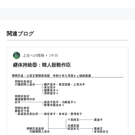
関連ブログ
•
上古への情熱
2年前
継体持統⑮：韓人殺鞍作臣