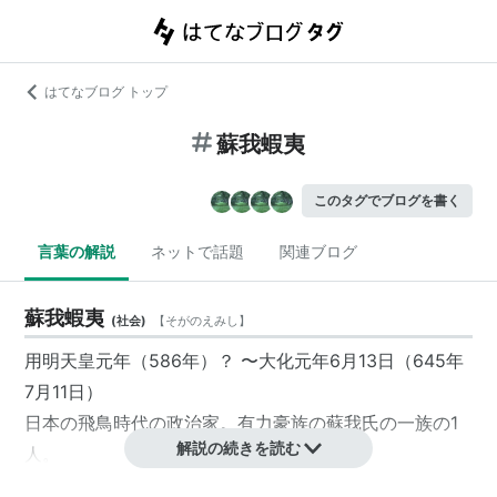
はてなブログ トップ
蘇我蝦夷
このタグでブログを書く
言葉の解説
ネットで話題
関連ブログ
蘇我蝦夷
(
社会
)
【
そがのえみし
】
用明天皇元年（586年）？ 〜大化元年6月13日（645年
7月11日）
日本の飛鳥時代の政治家。有力豪族の蘇我氏の一族の1
解説の続きを読む
人。
大臣として権勢を振るうが乙巳の変で自害した。