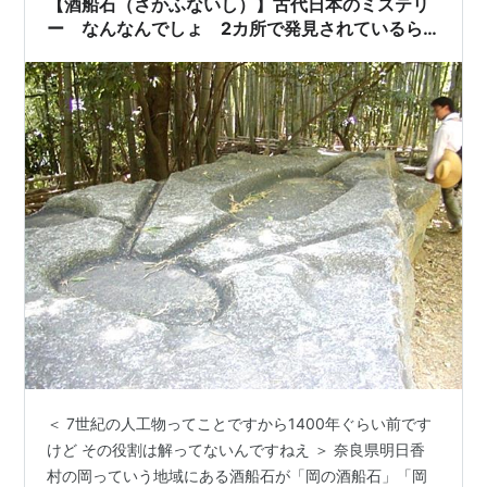
【酒船石（さかふないし）】古代日本のミステリ
ー なんなんでしょ 2カ所で発見されているら
しいです
＜ 7世紀の人工物ってことですから1400年ぐらい前です
けど その役割は解ってないんですねえ ＞ 奈良県明日香
村の岡っていう地域にある酒船石が「岡の酒船石」「岡