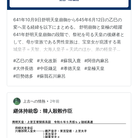
641年10月9日舒明天皇崩御から645年6月12日の乙巳の
変へ至る経緯を以下にまとめる。 舒明崩御と皇極の暗躍
641年舒明天皇崩御の段階で、祭祀を司る天皇の後継者と
して、母が皇族である男性皇族は、宝皇女が庇護する葛
城皇子＝天智、大海人皇子＝天武のほか、弟の軽皇子＝
孝徳、上宮王家にも白髪部王、弓削王がいた。 641年で
#
乙巳の変
#
大化改新
#
蘇我入鹿
#
阿倍内麻呂
30歳程度以上の壮年であったのは、軽皇子、上宮王家の
#
大伴長徳
#
中臣鎌足
#
孝徳天皇
#
皇極天皇
白髪部王であり、天智・天武はまだ10代であることから
#
巨勢徳多
#
蘇我石川麻呂
継承資格がない。 宝皇女は、天智、天武への日嗣を実現
させるため、推古天皇の先例に倣い、皇后として舒明天
皇からの日嗣を企図し、舒明天皇の殯（もがり）を2年に
わたり行った。 日本…
•
上古への情熱
2年前
継体持統⑮：韓人殺鞍作臣