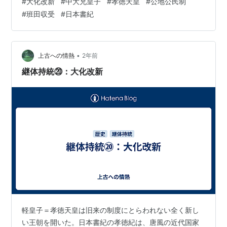
#
大化改新
#
中大兄皇子
#
孝徳天皇
#
公地公民制
は、『天皇は象徴であり配下の官僚が実際には行った』
#
班田収受
#
日本書紀
と考えてしまうが、日本書紀は行動の主体は明確に孝徳
天皇としている。孝徳天皇自身が自ら命令を下し、命令
に違反した者を自ら弾劾している記載となっている。 一
般に大化改新は中大兄皇子と中臣鎌足が主導したとされ
•
上古への情熱
2年前
ているが、行政面で中大兄が出てくることはない…
継体持統⑳：大化改新
軽皇子＝孝徳天皇は旧来の制度にとらわれない全く新し
い王朝を開いた。日本書紀の孝徳紀は、唐風の近代国家