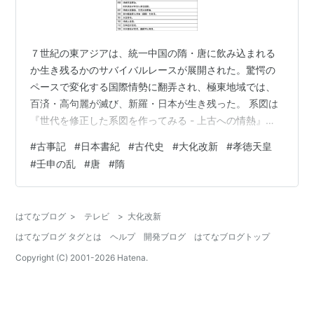
７世紀の東アジアは、統一中国の隋・唐に飲み込まれる
か生き残るかのサバイバルレースが展開された。驚愕の
ペースで変化する国際情勢に翻弄され、極東地域では、
百済・高句麗が滅び、新羅・日本が生き残った。 系図は
『世代を修正した系図を作ってみる - 上古への情熱』を
参照。 六世紀末の589年には隋が中国を統一。598年に
#
古事記
#
日本書紀
#
古代史
#
大化改新
#
孝徳天皇
は30万もの軍を高句麗に派遣してきた。辺境諸国に一気
#
壬申の乱
#
唐
#
隋
に緊張が走る。 高句麗・百済・新羅は、隋唐の冊封体制
に入るという、常識的外交を行った。一方、「倭の五
王」の後、対等の関係を目指していた倭国は強大な隋唐
はてなブログ
>
テレビ
>
大化改新
に対してもメゲずに自らを貫き通す。600年に隋に対し
はてなブログ タグとは
ヘルプ
開発ブログ
はてなブログトップ
て様子見の遣使をし、607年に小野…
Copyright (C) 2001-
2026
Hatena.