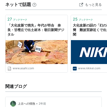
ネットで話題
もっと見る
博士の高向玄理と僧旻の主導のもと649年2月には八省が
設置されるなど行政組織も整…
27
25
ブックマーク
ブックマーク
「大化改新で焼失」年代が符合 奈
大化改新の詔の「幻の
良・甘樫丘で出土材木：朝日新聞デジ
簡 難波宮跡近くで出土
タル
聞
www.asahi.com
www.nikkei.com
関連ブログ
•
上古への情熱
2年前