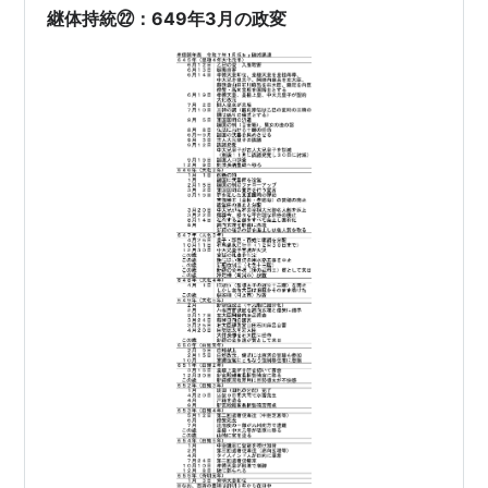
継体持統㉒：649年3月の政変