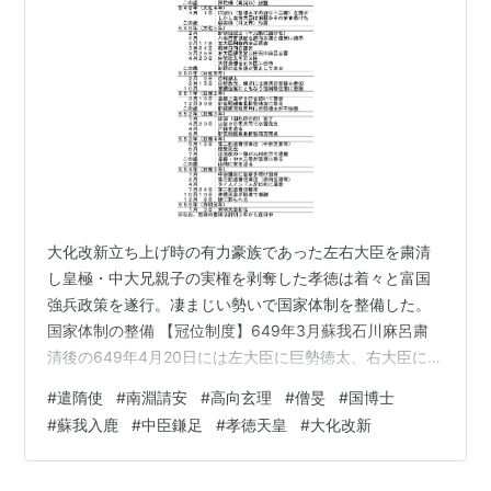
軽皇子：吹越満
宝皇女：高島礼子
蘇我蝦夷：原田芳雄
南淵請安：仲代達矢
大化改新立ち上げ時の有力豪族であった左右大臣を粛清
し皇極・中大兄親子の実権を剥奪した孝徳は着々と富国
強兵政策を遂行。凄まじい勢いで国家体制を整備した。
国家体制の整備 【冠位制度】649年3月蘇我石川麻呂粛
清後の649年4月20日には左大臣に巨勢徳太、右大臣には
大伴長徳が就任した。阿倍内麻呂・蘇我石川麻呂と違
#
遣隋使
#
南淵請安
#
高向玄理
#
僧旻
#
国博士
い、巨勢徳太・大伴長徳は新冠位制度に組み入れられ、
#
蘇我入鹿
#
中臣鎌足
#
孝徳天皇
#
大化改新
孝徳天皇に忠誠を誓っていたと思われる。 【改元】650
年に大化から白雉に改元したが、649年3月の粛清劇から
刷新するためであったとも解釈できる。 【行政組織】国