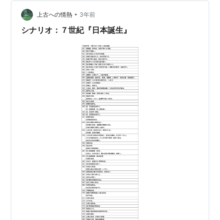
ではなかったとは解釈できる。 実際、有能でなければ日
本書紀も悪様には描けなかったであろう。 入鹿が生きた
•
上古への情熱
3年前
時代の背景 蘇我氏はもともと朝鮮半島情勢…
シナリオ：７世紀『日本誕生』