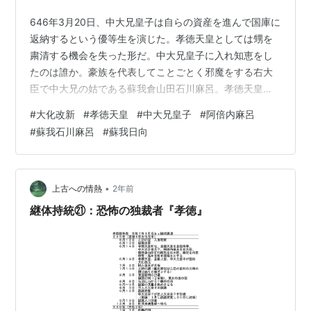
646年3月20日、中大兄皇子は自らの資産を進んで国庫に
返納するという優等生を演じた。孝徳天皇としては甥を
粛清する機会を失った形だ。中大兄皇子に入れ知恵をし
たのは誰か。豪族を代表してことごとく邪魔をする右大
臣で中大兄の姑である蘇我倉山田石川麻呂。孝徳天皇の
イライラが募る。 648年4月の異変 新政権による政治改
#
大化改新
#
孝徳天皇
#
中大兄皇子
#
阿倍内麻呂
革は順調に進み、647年には冠位の新制度を作り、648年
#
蘇我石川麻呂
#
蘇我日向
4月には旧来の冠位：聖徳太子の冠位十二階を廃止した。
ところがここで異変が起こる。左右大臣は新制度の冠で
はなく旧来の冠を着用し続けたというのだ。（なお、
649年2月にはさらなる新制度が定められたが、この時の
•
上古への情熱
2年前
両大臣の去就は明らかでない…
継体持統㉑：恐怖の独裁者『孝徳』