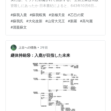
皆殺しにあったか 日本書紀によると、643年10月6日に
蘇我蝦夷が病に倒れ、蘇我入鹿が大臣家の家督を得て、
#
蘇我入鹿
#
蘇我蝦夷
#
皇極天皇
#
乙巳の変
10月12日に上宮王家を排し古人大兄皇子の擁立を謀り、
#
蘇我氏
#
大化改新
#
山背大兄王
#
新羅
#
高句麗
その後（上宮聖徳法王帝説では10月14日）、上宮王家は
#
淵蓋蘇文
討滅された。 蘇我氏は物部の軍事力を継承しており、上
宮王家も崇峻天皇以来の軍事力を保有していた。 緊迫の
度を深める北東アジア情勢に対応するため、蘇我氏は上
宮王家との軍事力の統合を企図。…
•
上古への情熱
2年前
継体持統⑭：入鹿が目指した未来