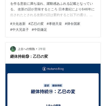
を作る意欲に満ち溢れ、躍動感あふれる記載となってい
る。 改新の詔が意味するところ 日本書紀により646年に
出されたとされる改新の詔は要約すると以下の通り。第
一条：公地公民制：豪族による私有を否定。第二条：地
#
大化改新
#
乙巳の変
#
孝徳天皇
#
律令国家
方組織の整備：中央政府による地方の統制を明確化。第
#
中大兄皇子
#
中臣鎌足
三条：戸籍・班田収授法：人口調査と中央政府による土
地の再分配。第四条：税制：土地面積に基づく税制の規
定。 唐のような律令制の近代国家を目指した象徴的な詔
となっている。 日本書紀記載の改新の詔は、大宝律令等
•
上古への情熱
2年前
の後世の資料との比較から、646年当時に…
継体持統⑲：乙巳の変