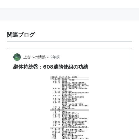
NHK古代史ドラマスペシャル
2005年1月放送
スタッフ
関連ブログ
脚本：池端俊策
演出：片岡敬司
音楽：大島ミチル
•
上古への情熱
2年前
継体持統㉓：608遣隋使組の功績
出演
中臣鎌足：岡田准一
蘇我入鹿：渡部篤郎
車持与志古：木村佳乃
山背大兄皇子：山口祐一郎
中大兄皇子：小栗旬
蘇我石川麻呂：伊武雅刀
中臣国子：大杉漣