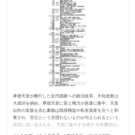
孝徳天皇が断行した近代国家への政治改革、大化改新は
大成功を納め、孝徳天皇に富と権力が急速に集中。天皇
以外の皇族を含む豪族は既得権益や私有資産を次々と剥
奪され、官位という見慣れないものが与えられるという
状況に追い込まれる。 天皇に集中する権力 日本書紀の孝
徳紀は天皇自身による詔のオンパレード。 現代日本人