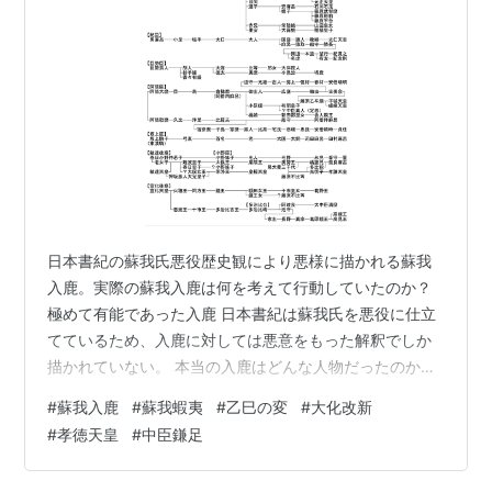
日本書紀の蘇我氏悪役歴史観により悪様に描かれる蘇我
入鹿。実際の蘇我入鹿は何を考えて行動していたのか？
極めて有能であった入鹿 日本書紀は蘇我氏を悪役に仕立
てているため、入鹿に対しては悪意をもった解釈でしか
描かれていない。 本当の入鹿はどんな人物だったのか。
奈良時代の藤原仲麻呂が書いた藤氏家伝では、入鹿は極
#
蘇我入鹿
#
蘇我蝦夷
#
乙巳の変
#
大化改新
めて有能であったと描かれている。藤氏家伝は藤原仲麻
#
孝徳天皇
#
中臣鎌足
呂による脚色の多い小説みたいな記録との分析がある
が、奈良時代において蘇我入鹿を有能と描いても不自然