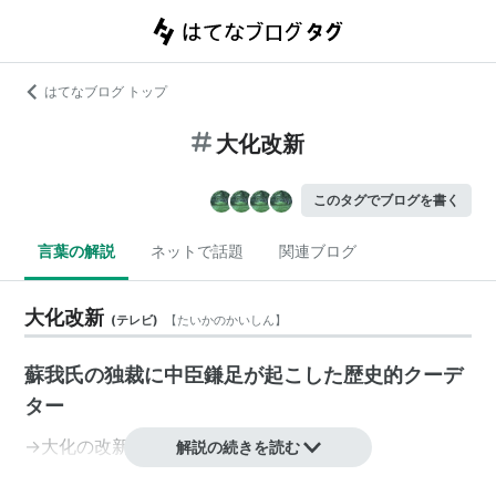
はてなブログ トップ
大化改新
このタグでブログを書く
言葉の解説
ネットで話題
関連ブログ
大化改新
(
テレビ
)
【
たいかのかいしん
】
蘇我氏の独裁に中臣鎌足が起こした歴史的クーデ
ター
→
大化の改新
解説の続きを読む