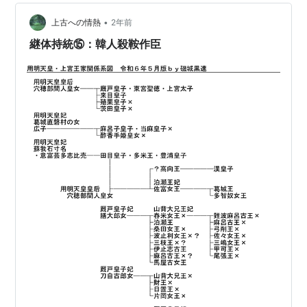
奉仕する集団で、連の氏族は宮廷（朝廷）に付属し、大
王（天皇)に隷属的に強く結びついていました。軍事氏族
•
上古への情熱
2年前
で有力者の大伴氏と物部氏は大和政権の中枢部の大連…
継体持統⑮：韓人殺鞍作臣