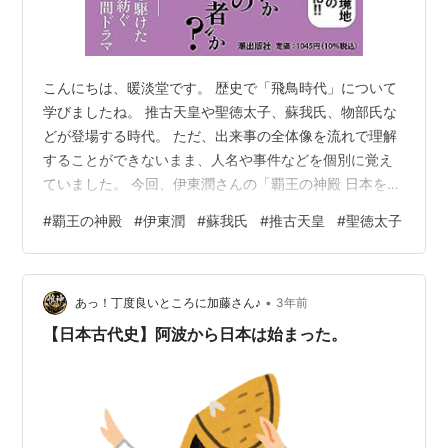
こんにちは、暖淡堂です。 歴史で「飛鳥時代」について
学びましたね。 推古天皇や聖徳太子、蘇我氏、物部氏な
どが登場する時代。 ただ、出来事の全体像を流れで理解
することができないまま、人名や事件などを個別に覚え
ていました。 今回、伊東潤さんの「覇王の神殿 日本を造
った男・蘇我馬子」を読んで、飛鳥時代にあったことが
#
覇王の神殿
#
伊東潤
#
蘇我氏
#
推古天皇
#
聖徳太子
ようやく理解できました。 この時代を理解するための要
点は「蘇我氏、推古天皇、聖徳太子」の関係を知るこ
と。 この作品では、その辺りが詳しく書かれていていま
•
す。 創作の部分も多いのでしょうが、登場するそれぞれ
あっ！丁度良いところに加藤さん♪
3年前
の人物の関係はよくわかります。 また後に聖徳太子と呼
【日本古代史】阿波から日本は始まった。
ばれた厩戸が、皇太子となりながら、…