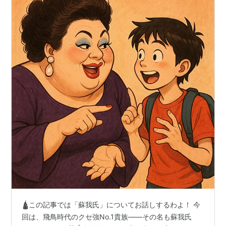
🛕この記事では「蘇我氏」についてお話しするわよ！ 今
回は、飛鳥時代のクセ強No.1貴族――その名も蘇我氏