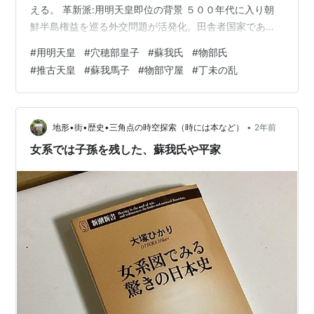
える。 革新派:用明天皇即位の背景 ５００年代に入り朝
鮮半島権益を巡る外交問題が活発化。田舎者国家である
倭国にとって外国文化の受容は外交戦略上重要であった
#
用明天皇
#
穴穂部皇子
#
蘇我氏
#
物部氏
はずで、仏教は５００年代の外交官にとって必須の教養
#
推古天皇
#
蘇我馬子
#
物部守屋
#
丁未の乱
になっていたと思われる。 最先端の文化に染まった人々
が、古来の習俗に反抗するのは世の常であり、用明天皇
も即位前に神道に挑戦するようなトラブルを起こしたよ
うだ。※敏達７年に伊勢神宮に仕えさせた敏達天皇皇女の
•
地形•街•歴史•三角点の時空探索（時には本など）
2年前
菟道皇女を池辺皇子が犯す事件があり、池辺皇…
女系では子孫を残した、蘇我氏や平家