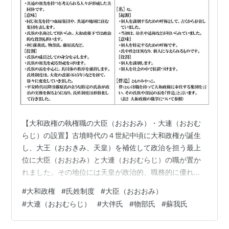
【大和政権の執権職の大臣（おおおみ）・大連（おおむ
らじ）の設置】古墳時代の４世紀中頃に大和政権が誕生
し、大王（おおきみ、天皇）を補佐して政治を担う最上
位に大臣（おおおみ）と大連（おおむらじ）の職が置か
れました。その地位には天皇が政治的、職務的に優れた
氏族に与えた称号の中で姓（かばね）、臣（おみ）と連
#
大和政権
#
氏姓制度
#
大臣（おおおみ）
（むらじ）を持つ氏族の最有力者が就きます。 臣（お
#
大連（おおむらじ）
#
大伴氏
#
物部氏
#
蘇我氏
み）と連（むらじ）を持つ氏族の職分に違いがありまし
た。連（むらじ）の姓（かばね）は特定の職務をもって