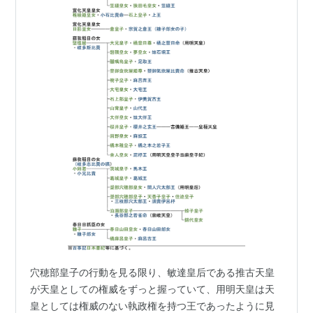
穴穂部皇子の行動を見る限り、敏達皇后である推古天皇
が天皇としての権威をずっと握っていて、用明天皇は天
皇としては権威のない執政権を持つ王であったように見