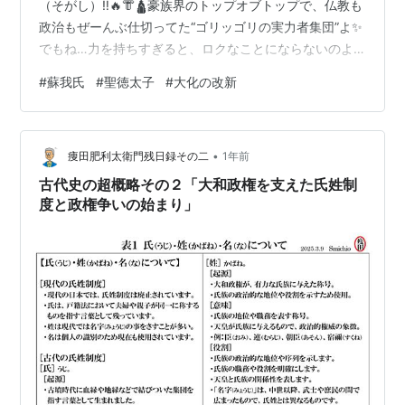
（そがし）‼️🔥👘🛕豪族界のトップオブトップで、仏教も
政治もぜーんぶ仕切ってた“ゴリッゴリの実力者集団”よ✨
でもね…力を持ちすぎると、ロクなことにならないのよ
ねぇ〜〜😏今回はそんな蘇我氏の栄光と転落、ぜんぶ見
#
蘇我氏
#
聖徳太子
#
大化の改新
せるわよ！ 「えっ？“蘇我入鹿”って暗殺された人だよ
ね？」そうそう、それよく覚えてたわね〜👏でも、蘇我
氏って1人の話じゃなくて、何代にもわたって超絶パワフ
•
ルだった一族なの！ 日本史で初めて「豪族の力が天皇よ
痩田肥利太衛門残日録その二
1年前
り強くなりかけた」ヤバ〜い時代を作ったのが、彼らよ
古代史の超概略その２「大和政権を支えた氏姓制
📉👑 大人も子どもも楽しめる …
度と政権争いの始まり」