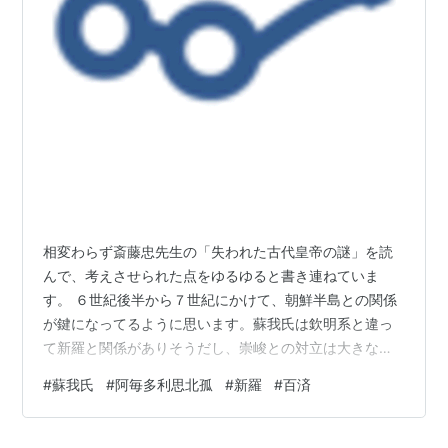
相変わらず斎藤忠先生の「失われた古代皇帝の謎」を読
んで、考えさせられた点をゆるゆると書き連ねていま
す。 ６世紀後半から７世紀にかけて、朝鮮半島との関係
が鍵になってるように思います。蘇我氏は欽明系と違っ
て新羅と関係がありそうだし、崇峻との対立は大きな転
換点じゃないかと思うんですよねぇ。阿毎多利思北孤と
#
蘇我氏
#
阿毎多利思北孤
#
新羅
#
百済
厩戸王、そして崇峻天皇と蘇我馬子の関係はどうだった
のか？、ますます知りたくなって来ました。 １、尊号の
謎記紀においては「命」あるいは「尊」は天皇だからつ