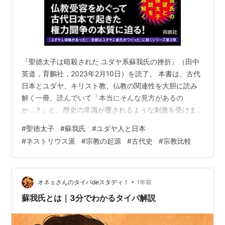
『聖徳太子は暗殺された ユダヤ系蘇我氏の挫折』（田中
英道，育鵬社，2023年2月10日）を読了。 本書は、古代
日本とユダヤ、キリスト教、仏教の関連性を大胆に読み
解く一冊。読んでいて「本当にそんな見方があるの
か…？」と、歴史の常識が覆されるような刺激を受けま
した。以下は印象に残った箇所と、そのとき考えたこと
#
聖徳太子
#
蘇我氏
#
ユダヤ人と日本
のメモです。 宿禰とユダヤの接点？ ランキング参加中読
#
ネストリウス派
#
宗教の起源
#
古代史
#
宗教比較
書 宿禰とユダヤの接点？ 宿禰は新羅から来た氏族で，そ
れ以前は西方から来たユダヤ人であったと考えられま
す。132 年におけるローマ軍によるイスラエルからのユ
ダヤ人の徹底追放は，遠く日本にまでやって来る機縁と
•
オネェさんのタイパdeスタディ！
1年前
なったのです。（35 ページ） イ…
蘇我氏とは｜3分でわかるタイパ解説