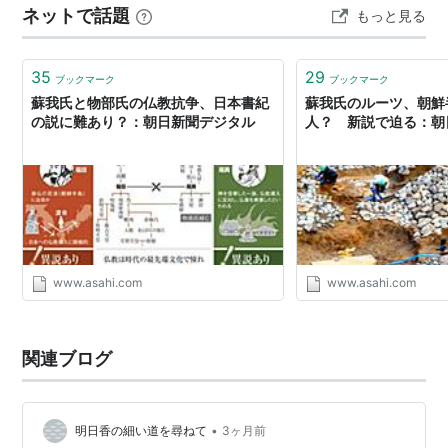
ネットで話題
もっと見る
くというわけじゃなく、同じ天皇でも「何か特別な存
在」だから付く尊称だと考えられるようです。実は欽明
記で厩戸王の母とされる穴穂部間人皇女の記事の細註
35
29
ブックマーク
ブックマーク
に…
蘇我氏と物部氏の仏教抗争、日本書紀
蘇我氏のルーツ、朝鮮
の説に難あり？：朝日新聞デジタル
人？ 新説で迫る：朝
www.asahi.com
www.asahi.com
関連ブログ
•
明日香の細い道を尋ねて
3ヶ月前