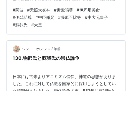
説や、邪馬台国が九州や西日本にあった説には、私は大
#
阿波
#
天照大御神
#
素戔嗚尊
#
伊邪那美命
いに疑問符が付くのです。 そこで、ゲノム解析にて滋賀
#
伊弉諾尊
#
中臣鎌足
#
藤原不比等
#
中大兄皇子
県民に渡来人のゲノムが多いと言う点に、大いに興味関
#
蘇我氏
#
天皇
心が湧くのです。 絵：いらすとや 伊邪那美命と伊弉諾尊
がはじめに生み出した島は「あわ」ですよね。 五十音で
初めが「あ」、終わりが「わ」で、隣の国が「いよ」っ
て話大好き…
•
シン・ニホンシ
3年前
130.物部氏と蘇我氏の崇仏論争