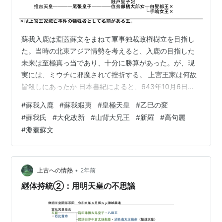
蘇我入鹿は淵蓋蘇文をまねて軍事独裁政権樹立を目指し
た。当時の北東アジア情勢を考えると、入鹿の目指した
未来は至極真っ当であり、十分に勝算があった。が、現
実には、ミウチに邪魔されて挫折する。 上宮王家は何故
皆殺しにあったか 日本書紀によると、643年10月6日に
蘇我蝦夷が病に倒れ、蘇我入鹿が大臣家の家督を得て、
#
蘇我入鹿
#
蘇我蝦夷
#
皇極天皇
#
乙巳の変
10月12日に上宮王家を排し古人大兄皇子の擁立を謀り、
#
蘇我氏
#
大化改新
#
山背大兄王
#
新羅
#
高句麗
その後（上宮聖徳法王帝説では10月14日）、上宮王家は
#
淵蓋蘇文
討滅された。 蘇我氏は物部の軍事力を継承しており、上
宮王家も崇峻天皇以来の軍事力を保有していた。 緊迫の
度を深める北東アジア情勢に対応するため、蘇我氏は上
宮王家との軍事力の統合を企図。…
•
上古への情熱
2年前
継体持統②：用明天皇の不思議