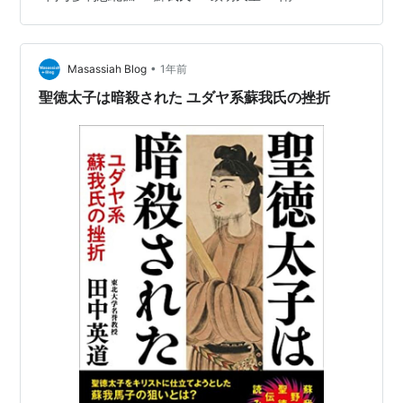
と思うようになりました。太宰府、いつか行ってみたい
場所、憧れの地です。もし行けたら独り姪の浜に立って
壱岐・対馬を眺め、さらに遠く波の彼方の朝鮮半島を思
•
い描きつつ、古代の人々の夢をじんわり偲んでみたい、
Masassiah Blog
1年前
そう思っています。きっとその先には中国大陸の目も眩
聖徳太子は暗殺された ユダヤ系蘇我氏の挫折
むような先進文明がそこかしこに繁栄を極めているん
だ…