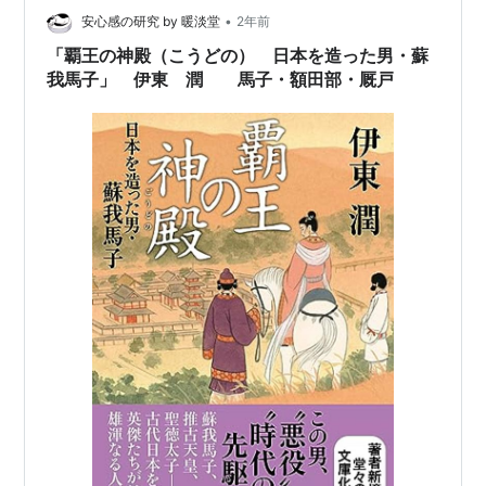
代、誰のお腹から生まれたのかは明確ですよね。 男系図
•
安心感の研究 by 暖淡堂
2年前
も本当かは分かりませんよね…
「覇王の神殿（こうどの） 日本を造った男・蘇
我馬子」 伊東 潤 馬子・額田部・厩戸