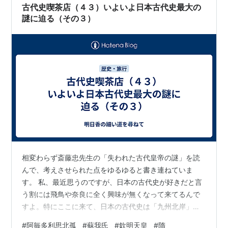
古代史喫茶店（４３）いよいよ日本古代史最大の
謎に迫る（その３）
相変わらず斎藤忠先生の「失われた古代皇帝の謎」を読
んで、考えさせられた点をゆるゆると書き連ねていま
す。 私、最近思うのですが、日本の古代史が好きだと言
う割には飛鳥や奈良に全く興味が無くなって来てるんで
すよ。特にここに来て、日本の古代史は「九州北岸」と
朝鮮半島そして中国、この三つ巴のドラマなんだなぁ、
#
阿毎多利思北孤
#
蘇我氏
#
欽明天皇
#
隋