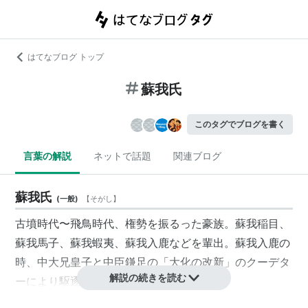
はてなブログ トップ
蘇我氏
このタグでブログを書く
言葉の解説
ネットで話題
関連ブログ
蘇我氏
(
一般
)
【
そがし
】
古墳時代〜飛鳥時代、権勢を振るった豪族。蘇我稲目、
蘇我馬子、蘇我蝦夷、蘇我入鹿などを輩出。蘇我入鹿の
時、
中大兄皇子
と
中臣鎌足
の「
大化の改新
」のクーデタ
解説の続きを読む
ーにより駆逐される。
以後、歴史の表舞台から姿を消す。