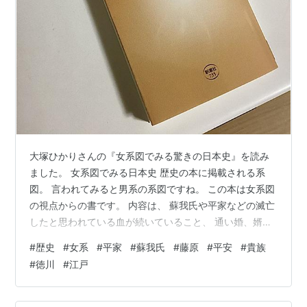
大塚ひかりさんの『女系図でみる驚きの日本史』を読み
ました。 女系図でみる日本史 歴史の本に掲載される系
図。 言われてみると男系の系図ですね。 この本は女系図
の視点からの書です。 内容は、 蘇我氏や平家などの滅亡
したと思われている血が続いていること、 通い婚、婿取
婚の時代、男系よりも母の実家の力が出世などを左右す
#
歴史
#
女系
#
平家
#
蘇我氏
#
藤原
#
平安
#
貴族
るなど。 NHKの大河ドラマで放送中で平安貴族について
#
徳川
#
江戸
興味深いです。 下って江戸時代の大奥では正妻は皇族・
貴族ですがそれ以外は町民や下級武士の子女で外戚の影
響を排除したなど。 考えてみると、DNA鑑定などない時