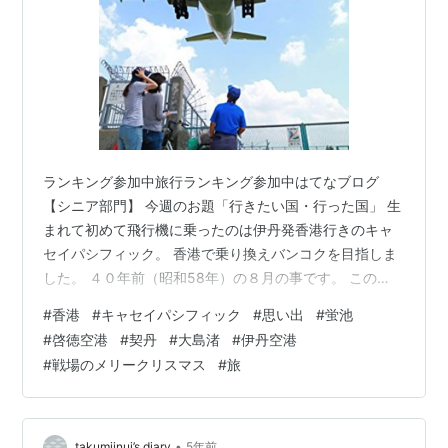
ランキング参加中旅行ランキング参加中はてなブログ
【シニア部門】 今週のお題「行きたい国・行った国」 生
まれて初めて飛行機に乗ったのは伊丹発香港行きのキャ
セイパシフィック。 香港で乗り換えバンコクを目指しま
した。 ４０年前（昭和58年）の８月の事です。 この
時、真夏の機内で真冬の曲（↓）がかかっていたのが、
#
香港
#
キャセイパシフィック
#
思い出
#
蛍池
やたら印象に残っています。 finitykt.hatenablog.com
#
啓徳空港
#
契丹
#
大島渚
#
伊丹空港
#
戦場のメリークリスマス
#
旅
•
takumiinui’s diary
5年前