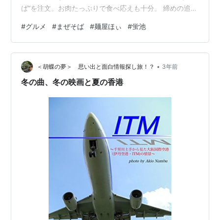
ば”を注文。お肉たっぷりで食べ応えも十分。 締めの追い
飯、ダイブライス。こちらは量が並と大盛りが選べま
#
グルメ
#
まぜそば
#
麺屋ほぃ
#
蛍池
す。基本、まぜそばのあとに出る追い飯ってほんの少し
ですが、このお店は並でも比較的、量が多めでうれしい
ですね。
•
＜胡蝶の夢＞ 思い出と面白情報探し旅！？
3年前
冬の曲、冬の映画と夏の香港