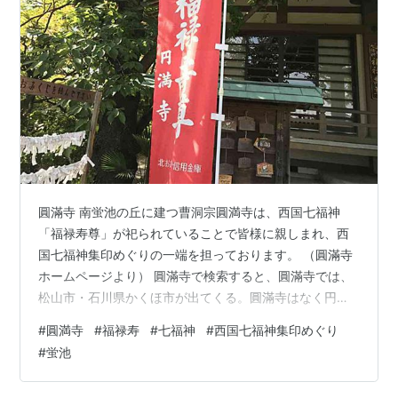
圓滿寺 南蛍池の丘に建つ曹洞宗圓満寺は、西国七福神
「福禄寿尊」が祀られていることで皆様に親しまれ、西
国七福神集印めぐりの一端を担っております。 （圓滿寺
ホームページより） 圓滿寺で検索すると、圓滿寺では、
松山市・石川県かくほ市が出てくる。圓滿寺はなく円満
寺が何か寺が出てくる。西宮市（真言宗）・近江八幡
#
圓満寺
#
福禄寿
#
七福神
#
西国七福神集印めぐり
（臨済宗）・大阪市東成区（日蓮宗）など色々な宗派で
#
蛍池
ある。 福禄寿 道教の宋の道士天南星、または、道教の神
で南極星の化身の南極老人。寿老人と同一神とされるこ