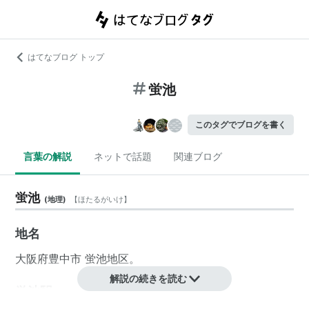
はてなブログ トップ
蛍池
このタグでブログを書く
言葉の解説
ネットで話題
関連ブログ
蛍池
(
地理
)
【
ほたるがいけ
】
地名
大阪府
豊中市
蛍池
地区。
解説の続きを読む
蛍池駅