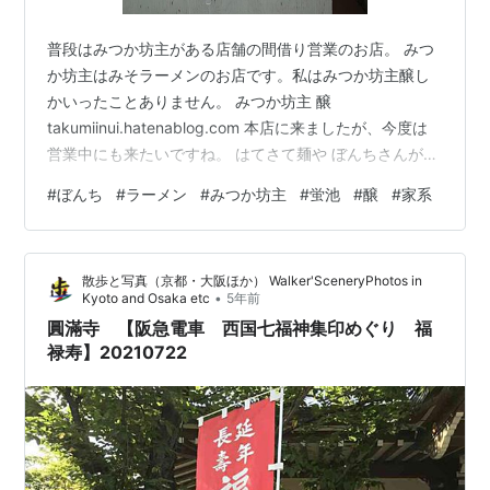
普段はみつか坊主がある店舗の間借り営業のお店。 みつ
か坊主はみそラーメンのお店です。私はみつか坊主醸し
かいったことありません。 みつか坊主 醸
takumiinui.hatenablog.com 本店に来ましたが、今度は
営業中にも来たいですね。 はてさて麺や ぼんちさんが家
系やるとのツイート発見。行くしかないでしょう。 家系
#
ぼんち
#
ラーメン
#
みつか坊主
#
蛍池
#
醸
#
家系
ラーメンとごはんを注文。ワンオペは大変そう。 （かた
め・こいめ・多め） ※麺やぼんちは現金のみの対応で
す。 待ってる間に観察。 お酒と味噌汁が美味しいように
散歩と写真（京都・大阪ほか） Walker'SceneryPhotos in
味噌ラーメンもお酒にあうのよ。飛行機で大阪に旅行に
•
Kyoto and Osaka etc
5年前
来た人は帰りによってみてもいいかもです。モノレール
圓滿寺 【阪急電車 西国七福神集印めぐり 福
蛍池駅下車すぐ。 …
禄寿】20210722