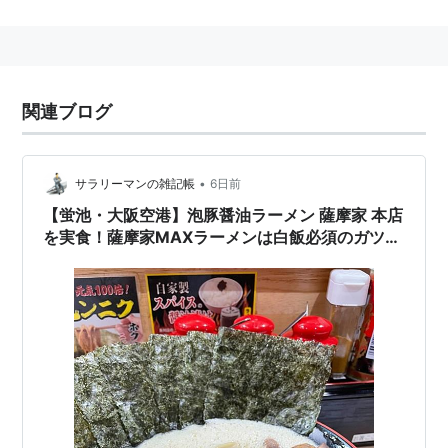
大阪府
豊中市
蛍池中町3丁目
に隣接してある、
阪急宝塚
線
・
大阪モノレール
の駅。→
蛍池駅
関連ブログ
•
サラリーマンの雑記帳
6日前
【蛍池・大阪空港】泡豚醤油ラーメン 薩摩家 本店
を実食！薩摩家MAXラーメンは白飯必須のガツン
系