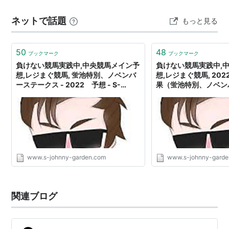
豚醤油ラーメン 薩摩家 本店のメニュー紹介 主なラーメ
ネットで話題
もっと見る
ンメニュー 薩摩家MAXラーメン 豚骨醤油ラーメン 極濃
ラーメン 高菜ラ…
50
48
ブックマーク
ブックマーク
負けない競馬実践中,中央競馬メイン予
負けない競馬実践中,
想,レジまぐ競馬, 蛍池特別、ノベンバ
想,レジまぐ競馬, 2022
ーステークス - 2022 予想 - S-
果（蛍池特別、ノベン
Johnny's Garden
的中!!） - S-Johnny'
www.s-johnny-garden.com
www.s-johnny-garde
関連ブログ