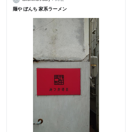
麺や ぼんち 家系ラーメン