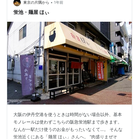
•
東京の片隅から
1年前
蛍池・麺屋 ほぃ
大阪の伊丹空港を使うときは時間がない場合以外、基本
モノレールは使わずこちらの阪急蛍池駅まで歩きます。
なんか一駅だけ使うのお金がもったいなくて…。 そんな
蛍池近くにある「麺屋 ほぃ」さんへ。 “肉盛りまぜそ