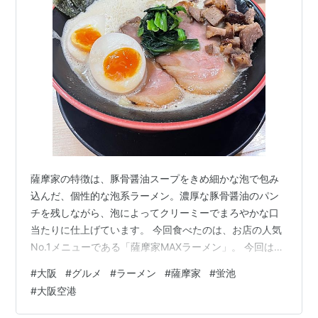
薩摩家の特徴は、豚骨醤油スープをきめ細かな泡で包み
込んだ、個性的な泡系ラーメン。濃厚な豚骨醤油のパン
チを残しながら、泡によってクリーミーでまろやかな口
当たりに仕上げています。 今回食べたのは、お店の人気
No.1メニューである「薩摩家MAXラーメン」。 今回は、
そんな「泡豚醤油ラーメン 薩摩家 本店」の店舗情報やメ
#
大阪
#
グルメ
#
ラーメン
#
薩摩家
#
蛍池
ニュー、口コミの傾向とあわせて、薩摩家MAXラーメン
#
大阪空港
を詳しくレビューします。 泡豚醤油ラーメン 薩摩家 本
店の店舗概要 店舗情報 薩摩家の人気と口コミの傾向 泡