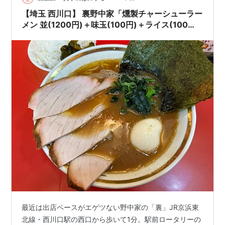
モンゴルレストラン（内蒙古饭店）』と言う内モンゴル
【埼玉 西川口】 裏野中家「燻製チャーシューラー
料理専門店で、お食事してい…
メン 並(1200円)＋味玉(100円)＋ライス(100
円)」
最近は出店ペースがエゲツない野中家の「裏」JR京浜東
北線・西川口駅の西口から歩いて1分。駅前ロータリーの