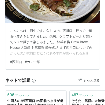
こんにちは、阿生です。久しぶりに西川口に行って中華
食べ歩きをしてきました。焼烤、クラフトビールと繋い
でシメの麺まで楽しみました。 酔羊名坊 Grow Brew
House 大新疆 お店情報 酔羊名坊 まず西川口について向
かったのが駅前ほど近くにある羊肉が食べられるお店、
酔羊名坊。Hot Pepperで新しく始まった席押さえという
#
西川口
#
ガチ中華
サービスで使えるクーポンが配布されていたので、使え
る店で探したらこの店がヒットしたのだ。 こちらから登
録するとお互いにクーポンが使えるので気になる方はど
ネットで話題
もっと見る
うぞ。 https://www.hotpepper.jp/CSP/pwic10/?
walkinIpcGroupCd=I…
506
487
ブックマーク
ブックマーク
中国人の街｢西川口｣の変貌っぷりが凄
そうだ、気軽に大陸気