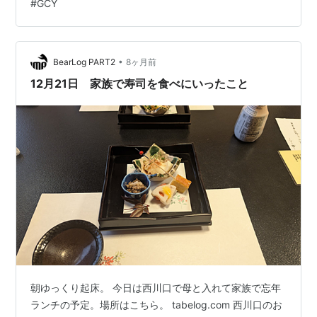
#
GCY
た。 なお、こちらのプッシュハンドルは、同じタイプの
鍵にしか替えられない為、ギザギザはギザギザに、ディ
ンプルキーはディンプルキーにしか交換ができません。
さ…
•
BearLog PART2
8ヶ月前
12月21日 家族で寿司を食べにいったこと
朝ゆっくり起床。 今日は西川口で母と入れて家族で忘年
ランチの予定。場所はこちら。 tabelog.com 西川口のお