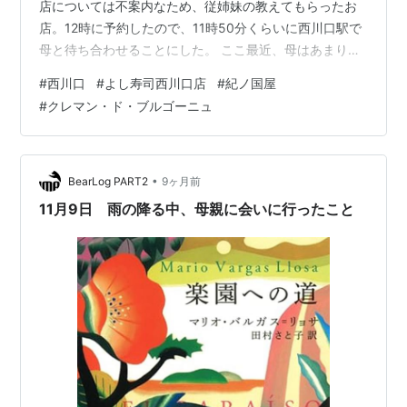
店については不案内なため、従姉妹の教えてもらったお
店。12時に予約したので、11時50分くらいに西川口駅で
母と待ち合わせることにした。 ここ最近、母はあまり出
歩いていないようで、足の調子がどうなのかということ
#
西川口
#
よし寿司西川口店
#
紀ノ国屋
は心配ポイントなのだが、本人が大丈夫と言うので、西
#
クレマン・ド・ブルゴーニュ
川口駅待ち合わせにした、というかんじ。 例によって例
のごとく、娘がダラダラしていたことから、家を出る時
間が遅くなる。「少し急いでもらえるかなー」とお二人
にお願いして、少々急いでもらったところ、その気持が
•
BearLog PART2
9ヶ月前
天に届いたのか、井の頭線…
11月9日 雨の降る中、母親に会いに行ったこと