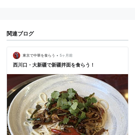
変化しています。
西川口
西口では、「第３回埼玉ご当地B級グルメ王決定
戦ｉｎ西川口」等のイベントが開催されたりしました。
東口駅前の合格通り商店街では、花植えの活動をした
関連ブログ
り、イベントをしたりとがんばっているそうです。
2009年3月には、商店街の公式サイトも完成。こちらに
は、
西川口
の歴史もまとまっています。
•
東京で中華を食らう
5ヶ月前
西川口・大新疆で新疆拌面を食らう！
西川口駅 JR東日本（京浜東北線）
埼玉県川口市並木
に存在する、
JR東日本
の駅。→
西川
口駅
○
リスト
：
駅キーワード