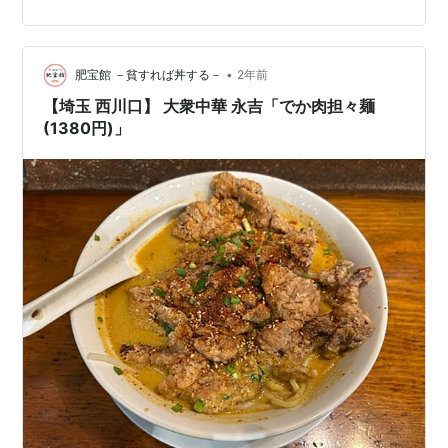
た（笑）。 あまり多くのバスが来ないので、効率は良く
ないのです。 それでも、関心を持って下さった方が幾人
も居て、 いつものオレの口癖「無駄な活動など１回も無
•
い」を実感できました。 演説の様子は、こちらからご覧
肥宝館 －貧すれば丼する－
2年前
いただけます。 23日（木）は川口駅前街宣後、用事があ
【埼玉 西川口】 大衆中華 永吉「でか肉担々麺
りました。用事が片付いた…
(1380円)」