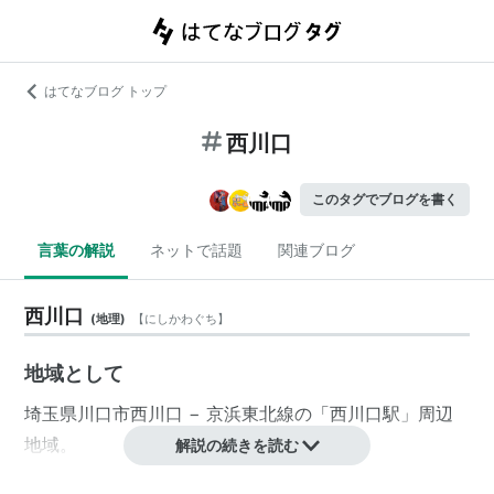
はてなブログ トップ
西川口
このタグでブログを書く
言葉の解説
ネットで話題
関連ブログ
西川口
(
地理
)
【
にしかわぐち
】
地域として
埼玉県
川口市
西川口
−
京浜東北線
の「
西川口駅
」周辺
地域。
解説の続きを読む
近年、
西川口
東口は、花と緑が増え、人が住む町として