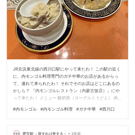
JR京浜東北線の西川口駅にやって来たわ！ この駅の近く
に、内モンゴル料理専門のガチ中華のお店があるからっ
て、連れて来られたわ！ それでそのお店はどこにあるの
かしら？ 『内モンゴルレストラン（内蒙古饭店）』にや
って来たわ！ メニュー 酸奶面（ヨーグルトうどん） 肉
饼（シャルビン） 店舗詳細 西川口駅西口コンコースを横
#
内モンゴル
#
内モンゴル料理
#
ガチ中華
#
西川口
切っている通りを、蕨駅方面へ進んで参ります T字路に
突き当たったら左折します 『内モンゴルレストラン（内
蒙古饭店）』にやって来たわ！ 左手に見えて参ります、
•
「ベルタウン」と言う雑居ビルの3階にございます、『内
肥宝館 －貧すれば丼する－
2年前