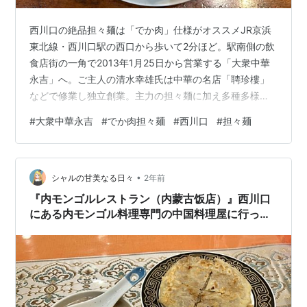
西川口の絶品担々麺は「でか肉」仕様がオススメJR京浜
東北線・西川口駅の西口から歩いて2分ほど。駅南側の飲
食店街の一角で2013年1月25日から営業する「大衆中華
永吉」へ。ご主人の清水幸雄氏は中華の名店「聘珍樓」
などで修業し独立創業。主力の担々麺に加え多種多様な
メニューを提供し人気を博している。屋号はご主人が敬
#
大衆中華永吉
#
でか肉担々麺
#
西川口
#
担々麺
愛する矢沢永吉氏から取ったそうだ。軒先や厨房には
YAZAWAタオルが飾られ、客席にある大型モニターでは
ライブDVDが流れている。そんな店内はカウンター9席に
•
小上がり8席の計17席。麺メニューだが、担々麺と汁なし
シャルの甘美なる日々
2年前
担々麺が主軸で、このほか大判の鶏唐揚げが乗った「で
『内モンゴルレストラン（内蒙古饭店）』西川口
か肉担々麺」、えびみそ担々麺…
にある内モンゴル料理専門の中国料理屋に行って
来たわ！【埼玉県川口市西川口】