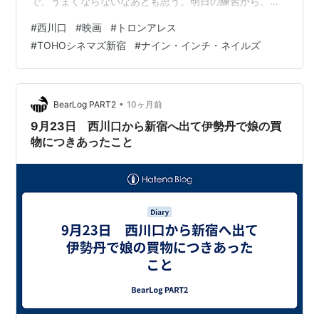
で、うまくならないなあとも思う。明日の練習から、ま
ずは頭を使おうと反省する。 当初予定からやや遅れ気味
#
西川口
#
映画
#
トロンアレス
で家を出て、一路西川口へ。久しぶりに母と会って話
#
TOHOシネマズ新宿
#
ナイン・インチ・ネイルズ
す。特に用事があるというわけではないのだが、話せる
ときに話しておいた方がいいと思って、来てみる。月二
回くらいのペースか。もうちょっとペースをあげなけれ
ばいけないような気もするが、こちらも色々とやること
•
BearLog PART2
10ヶ月前
があるので、、、とちょっとだけ言い訳をする。 話は
9月23日 西川口から新宿へ出て伊勢丹で娘の買
結…
物につきあったこと