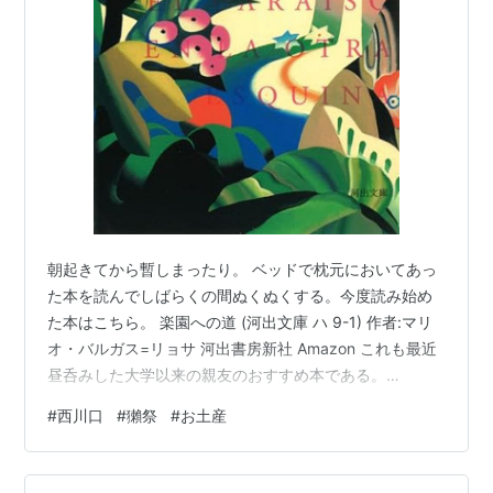
朝起きてから暫しまったり。 ベッドで枕元においてあっ
た本を読んでしばらくの間ぬくぬくする。今度読み始め
た本はこちら。 楽園への道 (河出文庫 ハ 9-1) 作者:マリ
オ・バルガス=リョサ 河出書房新社 Amazon これも最近
昼呑みした大学以来の親友のおすすめ本である。
kumaotaku.hatenablog.com 実は自分は、一時期ブーム
#
西川口
#
獺祭
#
お土産
的な様相を呈していた中南米文学にあまり深入せずにこ
こまで生きてきてしまった。強いて言えばボルヘス（短
いものがおおいから）くらいではないだろうか。何事も