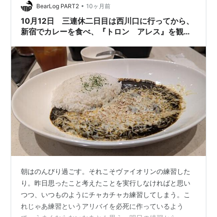
•
チャレンジである。 しかし鴻巣さんの本を読んだばかり
BearLog PART2
10ヶ月前
でその熱も冷めやらぬ中で、このバルガス・リョサの小
10月12日 三連休二日目は西川口に行ってから、
説…
新宿でカレーを食べ、『トロン アレス』を観
て、既視感と違和感を感じしてしまったこと
朝はのんびり過ごす。それこそヴァイオリンの練習した
り。昨日思ったこと考えたことを実行しなければと思い
つつ、いつものようにチャカチャカ練習してしまう。こ
れじゃあ練習というアリバイを必死に作っているよう