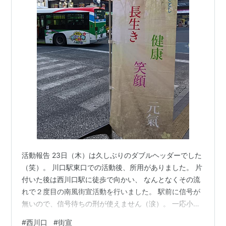
活動報告 23日（木）は久しぶりのダブルヘッダーでした
（笑）。 川口駅東口での活動後、所用がありました。 片
付いた後は西川口駅に徒歩で向かい、 なんとなくその流
れで２度目の南風街宣活動を行いました。 駅前に信号が
無いので、信号待ちの刑が使えません（涙）。 一応小さ
なバス停が２つあったので、バス待ちの刑で妥協しまし
#
西川口
#
街宣