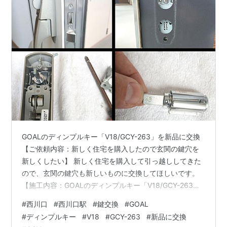
GOALのディンプルキー「V18/GCY-263」を新品に交換
【ご依頼内容：新しく住宅を購入したので玄関の鍵穴を
新しくしたい】 新しく住宅を購入して引っ越ししてきた
ので、玄関の鍵穴も新しいものに交換してほしいです。
【施工内容：GOALのディンプルキー「V18/GCY-263」
を新品に交換】 到着して玄関の鍵穴を確認したところ、
#
西川口
#
西川口駅
#
鍵交換
#
GOAL
シリンダー部分が2ヵ所あり、GOALのディンプルキー
#
ディンプルキー
#
V18
#
GCY-263
#
新品に交換
「V18/GCY-263」シリンダーが取り付けられておりまし