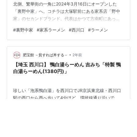
北側、繁華街の一角に2024年3月16日にオープンした
「裏野中家」へ。コチラは大塚駅前にある家系店「野中
家」のセカンドブランド。代表はかつて方南町にあった
名店「桂家」に在籍し、志田家、輝道家、大﨑家を渡り
#
裏野中家
#
家系ラーメン
#
西川口
#
ラーメン
歩いてきた家系界の風雲児・神田寛之氏である。 なお
2024年6月に蕨に「二代目野中家」、十条に「三代目野
中家」、渋谷に「野中家直系川島家」を相次いでオープ
•
ン。さらに今後も恵比寿や池袋に店舗を展開予定と勢い
肥宝館 －貧すれば丼する－
2年前
が止まらない。それにしても最近は西千葉の行列店「裏
【埼玉 西川口】 鴨白湯らーめん 吉みち「特製 鴨
武蔵家」にあやかってか、青物横丁「裏大…
白湯らーめん(1380円)」