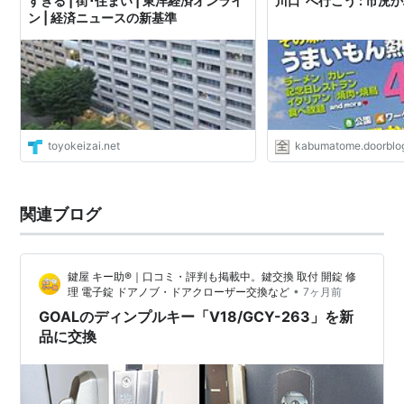
すぎる | 街･住まい | 東洋経済オンライ
川口”へ行こう : 市
ン | 経済ニュースの新基準
toyokeizai.net
kabumatome.doorblog
関連ブログ
鍵屋 キー助®｜口コミ・評判も掲載中。鍵交換 取付 開錠 修
•
理 電子錠 ドアノブ・ドアクローザー交換など
7ヶ月前
GOALのディンプルキー「V18/GCY-263」を新
品に交換