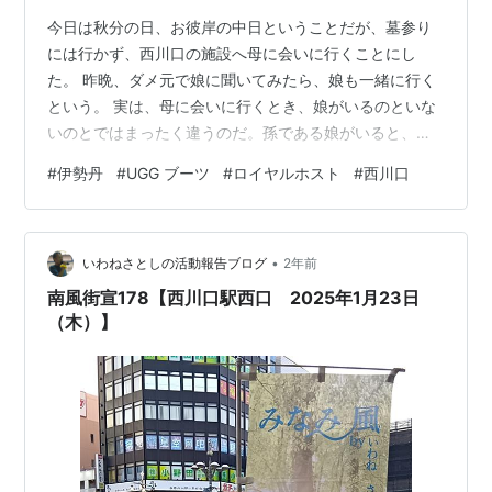
今日は秋分の日、お彼岸の中日ということだが、墓参り
には行かず、西川口の施設へ母に会いに行くことにし
た。 昨晩、ダメ元で娘に聞いてみたら、娘も一緒に行く
という。 実は、母に会いに行くとき、娘がいるのといな
いのとではまったく違うのだ。孫である娘がいると、母
は明るくなれるし、いつもは亡き父の悪口などを言って
#
伊勢丹
#
UGG ブーツ
#
ロイヤルホスト
#
西川口
いたりするのだが、そういうことが格段に減るのだ。だ
から、こちらとしてはメンタルを削られることもなく、
娘は娘で母からちょっとしたお小遣いがもらえるから、
•
まさに。 三方よし なのである笑 ということで、昨日ト
いわねさとしの活動報告ブログ
2年前
レーニングにも行っているので、ゴミ出しをしてから、
南風街宣178【西川口駅西口 2025年1月23日
ちょっとのんびりして、11時過ぎに娘と一緒に…
（木）】