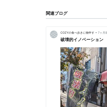
東京都新宿区
戸山
三丁目
にある、
東
関連ブログ
○
リスト
：
駅キーワード
•
COZYの食べ歩きに物申す
7ヶ月
*1
:
理工学部に直結する西早稲田駅の
破壊的イノベーション
4月1日をもって、西早稲田キャン