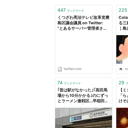
447
225
ブックマーク
くつざわ亮治テレビ改革党豊
Col
島区議会議員 on Twitter:
る三
"とあるサーバー管理者さん
｜島
からご連絡 安倍やめろ ツイ
デモ発信は東京一極だったが
細かく追跡した結果、そのほ
とんどが次の3つのIPアドレ
スからだった ・西早稲田 在
日韓国人問題研究所 ・代々
木 韓国旅券法の改正を求め
twitter.com
n
る会 ・高円寺 日…
https://t.co/aPotONzSwZ"
74
29
ブックマーク
｢昔は駅がなかった｣｢高田馬
【ミ
場から10分かかる｣のにずっ
「ら
とラーメン激戦区…早稲田生
けそ
と共に育った｢西早稲田｣の特
楽し
異な歴史
ない
逸品 