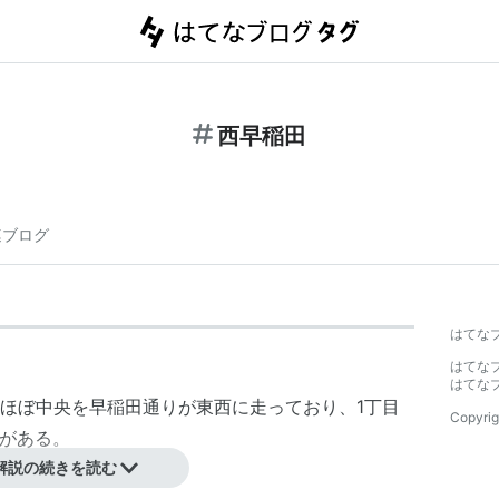
西早稲田
連ブログ
はてな
はてな
はてな
 ほぼ中央を
早稲田通り
が東西に走っており、1丁目
Copyrig
がある。
解説の続きを読む
心線）