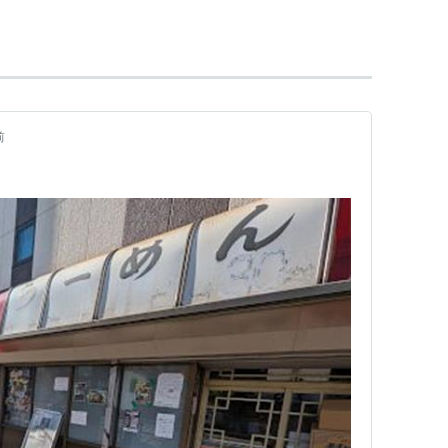
京地下鉄
副都心線
の駅。→
西早稲田駅
前
開通による、来校者の混乱を避けるため、2008年
パスから改称