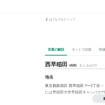
はてなブログ トップ
言葉の解説
ネットで話題
関
西早稲田
(
地理
)
【
にしわせだ
】
地名
東京都
新宿区
西早稲田 1〜3丁目
−
には
早稲田大学
早稲田キャンパス
*1
西早稲田駅 東京地下鉄（副都