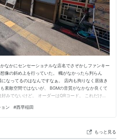
なかなかにセンセーショナルな店名でさぞかしファンキー
想像の斜め上を行っていた。 幟がなかったら判らん
場になってるのはなんですなぁ。 店内も拘りなく居抜き
も素敵空間ではないが、 BGMの音質がなかなか良くて
は好みでないけど。 オーダーはQRコード。 これだけだ
ままPayPayで決済できるのがエライ。 煮干しラーメ
ション
#
西早稲田
は濃厚煮干しラーメンの方が先に出てくる。 なんでそ
登場したそれは…
もっと見る