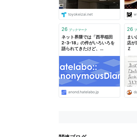
toyokeizai.net
w
26
26
ブックマーク
ネット界隈では「西早稲田
まい
2-3-18」の件がいろいろを
店が
語られてきたけど、
Ｚ
Colabo..
anond.hatelabo.jp
da