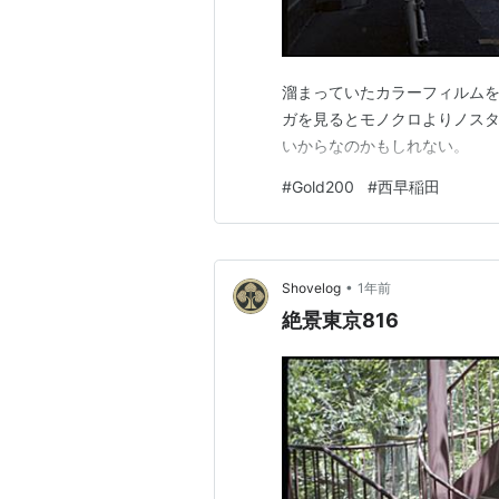
溜まっていたカラーフィルム
ガを見るとモノクロよりノス
いからなのかもしれない。
#
Gold200
#
西早稲田
•
Shovelog
1年前
絶景東京816