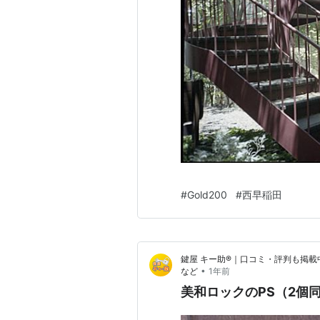
#
Gold200
#
西早稲田
鍵屋 キー助®｜口コミ・評判も掲載
•
など
1年前
美和ロックのPS（2個