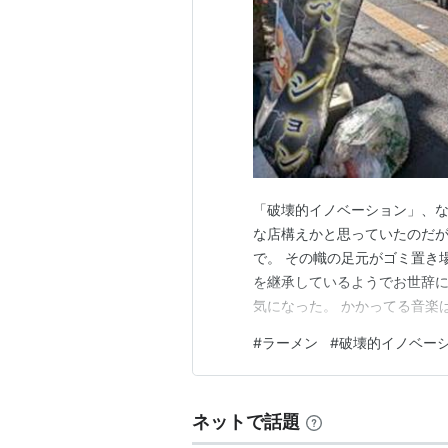
「破壊的イノベーション」、
な店構えかと思っていたのだが
で。 その幟の足元がゴミ置き
を継承しているようでお世辞に
気になった。 かかってる音楽
と面倒で好きでないのだが、その
#
ラーメン
#
破壊的イノベー
ンと迷ったが、スマホの表示で
いつをタップ。 思いの外早く
ネットで話題