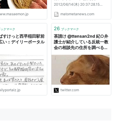
2012/06/14(木) 20:37:28.15
ID:uNiFLFPM0
ww.masaemon.jp
matometanews.com
BE:1004472735-PLT(12021) ポ
イント特典 新宿区西早稲田2-3-
18
26
ブックマーク
ブックマーク
http://realtime.search.yahoo.co.j
ばすけっと西早稲田駅前
茶請け @ttensan2nd 紀○弁
p/search?tt=c&ei=UTF-
広い :: デイリーポータル
護士が紹介している反統一教
8&fr=sfp_as&aq=-1&oq=&p=%E
会の相談先の住所を調べる
6%96...
と、例の東京都新宿区西早稲
田2-3-18だったりする。 そ
りゃ立民や半島の北勢力を批
判することを徹底して避けて
オウムを擁護する立ち位置を
とり続けるだろうなぁと一人
勝手に納得してしまった。
ilyportalz.jp
twitter.com