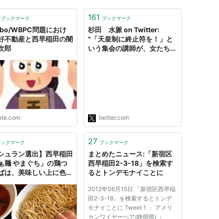
161
ブックマーク
ブックマーク
abo/WBPC問題におけ
杉田 水脈 on Twitter:
好不動産と西早稲田の闇
"「天皇制に終止符を！」と
次郎
いう集会の講師が、女たちの
戦争と平和資料館（WAM）
の館長。実は、このWAMの
隣のビルに反天連（反天皇制
運動連絡会）の本部がありま
す。住所は同じ、新宿区西早
稲田2-3-18です。
https://t.co/AtWMTd00zo
ote.com
twitter.com
"
27
ブックマーク
ブックマーク
シュラン選出】西早稲田
まとめたニュース:「新宿区
ぁ麺 やまぐち」の鶏つ
西早稲田2-3-18」を検索す
ばは、美味しい上に色々
るとトンデモナイことに
めるからつけ麺好きじゃ
2012年06月15日 「新宿区西早稲
人にも是非食べて欲しい
田2-3-18」を検索するとトンデ
- 己【おれ】
モナイことに Tweet 1 ： アメリ
カンワイヤーヘア(静岡県) ：