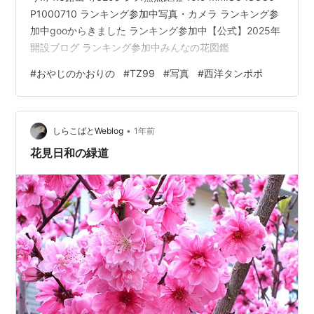
P1000710 ランキング参加中写真・カメラ ランキング参
加中gooからきました ランキング参加中【公式】2025年
開設ブログ ランキング参加中みんなの花図鑑
#
おやじのかおりの
#
TZ99
#
写真
#
西洋タンポポ
•
しらこばとWeblog
1年前
花見日和の緑道