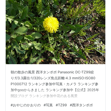
朝の散歩の風景 西洋タンポポ Panasonic DC-TZ99絞
り:f/3.3露出:1/320レンズ焦点距離:4.3 mmISO:ISO80
P1000712 ランキング参加中写真・カメラ ランキング参
加中gooからきました ランキング参加中【公式】2025年
開設ブログ ランキング参加中花のある風景
#
おやじのかおりの
#
写真
#
TZ99
#
西洋タンポポ