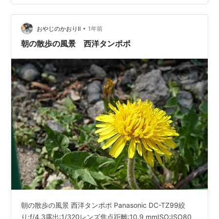
•
おやじのかおりⅡ
1年前
朝の散歩の風景 西洋タンポポ
朝の散歩の風景 西洋タンポポ Panasonic DC-TZ99絞
り:f/4.3露出:1/320レンズ焦点距離:10.9 mmISO:ISO80