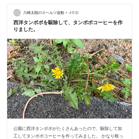
Ｔできてます ので 地面を掘って 菜園を拡張 しようと思
ったわけです この場所です 地面がカチカチなうえに 鍬
•
六崎太朗の０ヘルツ波動
4年前
が石に当たり、…
西洋タンポポを駆除して、タンポポコーヒーを作
りました。
公園に西洋タンポポがたくさんあったので、駆除して加
工してタンポポコーヒーを作ってみました。 かなり根っ