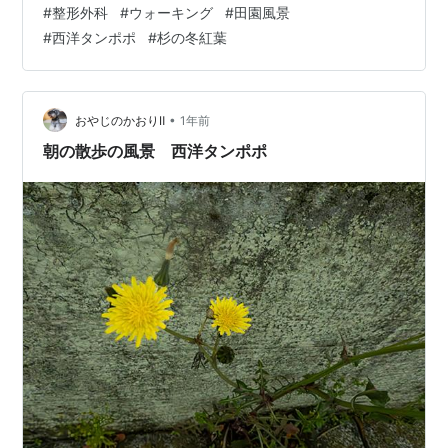
#
整形外科
#
ウォーキング
#
田園風景
もに青空･･･って訳にはいきませんね。 今日は風が少しふ
#
西洋タンポポ
#
杉の冬紅葉
いていますが穏やかな晴天になりました。 少しでも体力
を維持しなければ･･･そんな大げさなことではないです
が、午前11時過ぎに気分一新のためにウォーキングに出
かけました。 清々しい田園風景です。 田んぼのあぜ道も
•
おやじのかおりⅡ
1年前
茶色一色で、野草も…
朝の散歩の風景 西洋タンポポ