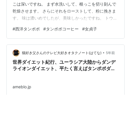
こは深いですね。 まず水洗いして、根っこを切り刻んで
乾燥させます。 さらにそれをローストして、粉に挽きま
す。 味は濃いめでしたが、美味しかったですね。 トウネ
ズミモチの女貞子よりも、よりコーヒーに近いですね。
#
西洋タンポポ
#
タンポポコーヒー
#
女貞子
カフェインレスでヘルシー。 女貞子コーヒーの方が機能
性がありますが、タンポポコーヒー、これはこれでアリ
かも。 またやってみようかと思います。
•
猫好き父さんのテレビ大好きオタクノート(はてな)
5年前
世界ダイエット紀行、ユーラシア大陸からダンデ
ライオンダイエット、平たく言えばタンポポダイ
エット。