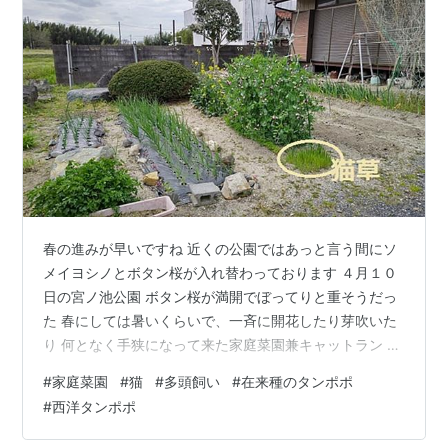
春の進みが早いですね 近くの公園ではあっと言う間にソ
メイヨシノとボタン桜が入れ替わっております ４月１０
日の宮ノ池公園 ボタン桜が満開でぼってりと重そうだっ
た 春にしては暑いくらいで、一斉に開花したり芽吹いた
り 何となく手狭になって来た家庭菜園兼キャットラン ま
ぁ 去年のゴーヤの枯れ弦もネットも片付けてなく 狭い感
#
家庭菜園
#
猫
#
多頭飼い
#
在来種のタンポポ
じはします、お恥ずかしい ゴーヤの芽が出たら整備予定
#
西洋タンポポ
です 少し 拡張 したくなりました 今の菜園の南側は 柘植
の樹を植木屋さんに伐採していただいたので空間がＧＥ