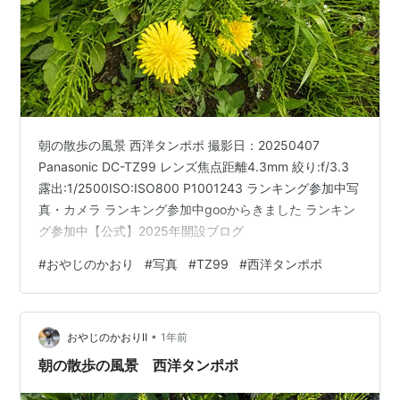
朝の散歩の風景 西洋タンポポ 撮影日：20250407
Panasonic DC-TZ99 レンズ焦点距離4.3mm 絞り:f/3.3
露出:1/2500ISO:ISO800 P1001243 ランキング参加中写
真・カメラ ランキング参加中gooからきました ランキン
グ参加中【公式】2025年開設ブログ
#
おやじのかおり
#
写真
#
TZ99
#
西洋タンポポ
•
おやじのかおりⅡ
1年前
朝の散歩の風景 西洋タンポポ