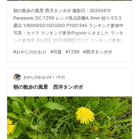
朝の散歩の風景 西洋タンポポ 撮影日：20250410
Panasonic DC-TZ99 レンズ焦点距離4.3mm 絞り:f/3.3
露出:1/8000ISO:ISO3200 P1001345 ランキング参加中
写真・カメラ ランキング参加中gooからきました ランキ
ング参加中【公式】2025年開設ブログ ランキング参加中
花のある風景
#
おやじのかおり
#
写真
#
TZ99
#
西洋タンポポ
•
おやじのかおりⅡ
1年前
朝の散歩の風景 西洋タンポポ