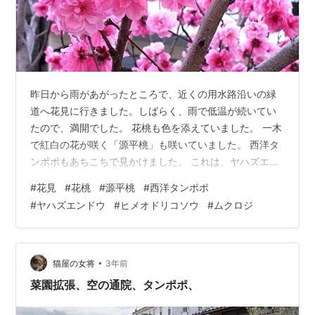
昨日から雨があがったところで、近くの用水路沿いの緑
道へ花見に行きました。しばらく、雨で低温が続いてい
たので、満開でした。 花桃も色を添えていました。 一木
で紅白の花が咲く「源平桃」も咲いていました。 西洋タ
ンポポもあちこちで見かけました。 これは、ヤハズエン
ドウ(矢筈豌豆、カラスノエンドウともいう)とヒメオドリ
#
花見
#
花桃
#
源平桃
#
西洋タンポポ
コソウのコラボです。 見上げると、ムクロジの実がぶら
#
ヤハズエンドウ
#
ヒメオドリコソウ
#
ムクロジ
下がっていました。黒い種は、羽突きの玉や数珠玉にな
った時代がありました。 用水路に水が流れるのは、今月
末ですが、川面には葦の角が伸び始めていました。
•
猫屋の女将
3年前
菜園拡張、空の通院、タンポポ、