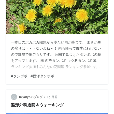
一昨日のポカポカ陽気から冷たい雨が降つて、 まさか寒
の戻りは・・・ないよね～！ 雨も降って散歩に行けない
ので部屋で巣ごもりです。 公園で見つけたタンポポの花
をアップします。 🌺 西洋タンポポ キク科タンポポ属、
ランキング参加中みんなの花図鑑 ランキング参加中お写
んぽ日記 ランキング参加中写真・カメラ
#
タンポポ
#
西洋タンポポ
•
miyotyaのブログ
7ヶ月前
整形外科通院＆ウォーキング