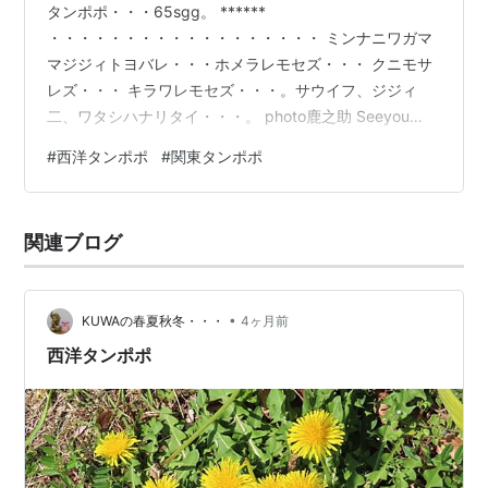
タンポポ・・・65sgg。 ******
・・・・・・・・・・・・・・・・・・ ミンナニワガマ
マジジィトヨバレ・・・ホメラレモセズ・・・ クニモサ
レズ・・・ キラワレモセズ・・・。サウイフ、ジジィ
二、ワタシハナリタイ・・・。 photo鹿之助 Seeyou
later ! B!・ ☆・☆・☆・☆・☆ ☆・☆・☆・☆・☆
#
西洋タンポポ
#
関東タンポポ
☆・☆・☆・☆・☆ ☆・☆・☆・☆・☆ ☆・☆・☆・
ありがと Thank you for reading インスタグラム
も・・・👇 Instagram
関連ブログ
•
KUWAの春夏秋冬・・・
4ヶ月前
西洋タンポポ