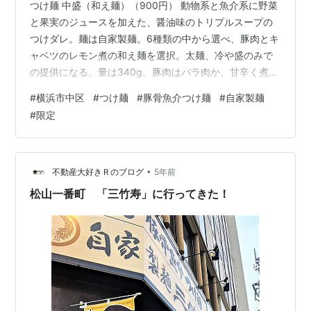
つけ麺 中盛（和え麺）（900円） 動物系と魚介系に野菜
と果実のジュースを加えた、醤油味のトリプルスープの
つけダレ。麺は自家製麺。6種類の中から選べ、豚肉とキ
ャベツのレモン煮の和え麺を選択。太麺、冷や盛のみで
の提供になる。量は340g。豚肉はバラ肉か、甘辛く煮て
白胡麻を塗してある。キャベツはさっぱりレモン風味。
#
横浜市中区
#
つけ麺
#
豚骨魚介つけ麺
#
自家製麺
丼の底にはスープが溜まっている。つけダレの具はなる
#
限定
と、長ねぎ。和え麺の場合は具はなしと、書き添えられ
ている。まずは和え麺。思ったほど、レモンのさっぱり
感はない。むしろ、主役は豚肉。濃いめの甘辛い味付け
に、アクセントの白胡麻。キャベツにはレモン煮らしさ
•
不動産大好きＲのブログ
5年前
があるが、量は少なめで脇役の域を出ない…
松山一番町 「三竹寿」に行ってきた！