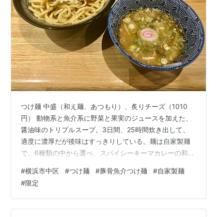
つけ麺 中盛（和え麺、あつもり）、炙りチーズ（1010
円） 動物系と魚介系に野菜と果実のジュースを加えた、
醤油味のトリプルスープ。3日間、25時間炊き出して、
適度に濃厚だが後味はすっきりしている。麺は自家製麺
で、6種類の中から選べ、スパイシーキーマカレーの和え
麺を選択。量は340g。あつもりの太麺の上にキーマカレ
#
横浜市中区
#
つけ麺
#
豚骨魚介つけ麺
#
自家製麺
ーをかけ、とろけるチーズを乗せて炙ってある。つけダ
#
限定
レの具はなると、長ねぎ。和え麺の場合は、具は最低限
になるようだ。まずは和え麺。キーマカレーは辛味はさ
ほどでもないが、スパイスが効いている。ひき肉は大粒