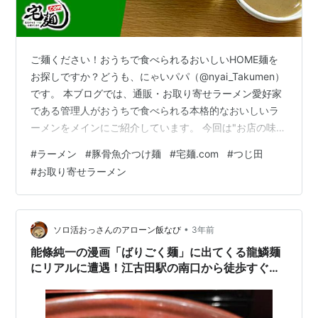
ご麺ください！おうちで食べられるおいしいHOME麺を
お探しですか？どうも、にゃいパパ（@nyai_Takumen）
です。 本ブログでは、通販・お取り寄せラーメン愛好家
である管理人がおうちで食べられる本格的なおいしいラ
ーメンをメインにご紹介しています。 今回は"お店の味を
そのまま"いただけるラーメン通販サイト『宅麺.com』よ
#
ラーメン
#
豚骨魚介つけ麺
#
宅麺.com
#
つじ田
り「つじ田」の「濃厚つけ麺」をいただきます！ 宅
#
お取り寄せラーメン
麺.comで調べる 『つじ田』は東京都神田に本店があり、
濃厚豚骨魚介つけ麺のパイオニアで国内のみならずアメ
リカでも人気を博すつけ麺界の人気店！ Youtubeチャン
ネルも運営されており、2023年7月にとある炎上騒動で
•
ソロ活おっさんのアローン飯なび
3年前
話題にな…
能條純一の漫画「ばりごく麺」に出てくる龍鱗麺
にリアルに遭遇！江古田駅の南口から徒歩すぐ
「長男、ほそのたかし」のつけ麺が龍鱗麺だっ
た！！