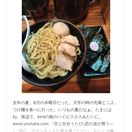
去年の夏、8月の水曜日だった。大学の時の先輩と二人、
つけ麺を食べに行った。いつもの夏だなぁ。たまには
ね、海辺で。birdの曲のハイビスカスみたいに。
www.youtube.com 「目と目合うたび♪恋の波が襲う～
♪」的な。ロマンチックな夏を過ごしたい。もしくは俺ぐ