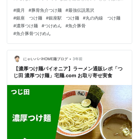
らいのアラフォーだとな。もう結婚して、子どももい
#
朧月
#
豚骨魚介つけ麺
#
最強伝説黒沢
て。家族で海に行くんだ。嫁とも、恋愛感情はほとん
#
銀座 つけ麺
#
銀座駅 つけ麺
#
丸の内線 つけ麺
ど、なくなっているんだけど。たまたま、揺れるハイビ
#
濃厚つけ麺
#
つけめん
#
魚介豚骨
スカスを見て。二人で行った海を思い出す…的なよ。な
#
魚介豚骨つけめん
んでそういう夏じゃないの、だろうか？俺の人生は…。
失敗したぁっ～～！オレ人生失敗したぁ～～っ……！
（引用元：最強伝説 黒沢 9 [ 福…
•
にゃいパパHOME麺ブログ
3年前
【濃厚つけ麺パイオニア】ラーメン通販レポ「つ
じ田 濃厚つけ麺」宅麺.com お取り寄せ実食