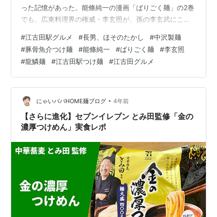
った記憶があった。能條純一の漫画「ばりごく麺」の2巻
でも、広東料理界の権威・李玄照が、孫の李玄武にこう
語るシーンがある。 うまい料理とは舌は忘れても一度 口
#
江古田駅グルメ
#
長男、ほそのたかし
#
中沢製麺
にした者の脳裏に焼きついて離れない……！！食べた者の
#
豚骨魚介つけ麺
#
能條純一
#
ばりごく麺
#
李玄照
人生に一点の…足跡を残す料理のことだ！！ （引用元：
#
龍鱗麺
#
江古田駅つけ麺
#
江古田グルメ
ばりごく麺 2 [ 能條純一 ]） そう、今回行く「長男、ほそ
のたかし」も、「なんか前行ったとき、美味かったよな
ぁ」という記憶が脳裏に残っていたゆえ、再訪問だ。し
かし、店内は既に満席…
•
にゃいパパHOME麺ブログ
4年前
【さらに進化】セブンイレブン とみ田監修「金の
濃厚つけめん」実食レポ