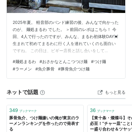
2025年夏。 軽音部のバンド練習の後、みんなで向かった
のが、 麺処まるわ でした。 ＞前回のレポはこちら！ 今
回、4人で行ったのですが、みんな、まるわ初体験DAY💓
生まれて初めてまるわに行く人を連れていくのも面白い
ですね。 この日は、ビギー店長と話し合いをして
（笑）、 おさかなとんこつつけ麺 ver. Sweet Sp!ce を頂
#
麺処まるわ
#
おさかなとんこつつけ麺
#
つけ麺
くことにしました。 おさかなとんこつ、つまりは「魚介
#
ラーメン
#
魚介豚骨
#
豚骨魚介つけ麺
豚骨」。 先日、「青葉」のレポを書きましたが、2025年
の今、またこの「魚介豚骨」「豚骨魚介」「濃厚豚骨魚
介」について、考え直したくなっています。 あと、この
ネットで話題
もっと見る
おさかなとんこつ、僕が初めて食べたのは2018年のこ
と…
349
36
ブックマーク
ブックマーク
豚骨魚介、つけ麺嫌いの俺が東京のラ
【東十条・燦燦斗】そ
ーメンランキングを作ったので発表す
必至！“チャー皿”こ
る
ー盛り合わせ＆ツヤッ