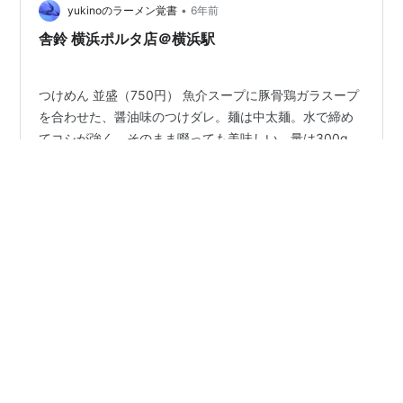
で、カレーソースもたっぷり。そこに炙ったチーズの旨
•
yukinoのラーメン覚書
6年前
味とコク。もはや反則級の組み合わせだ…
舎鈴 横浜ポルタ店＠横浜駅
つけめん 並盛（750円） 魚介スープに豚骨鶏ガラスープ
を合わせた、醤油味のつけダレ。麺は中太麺。水で締め