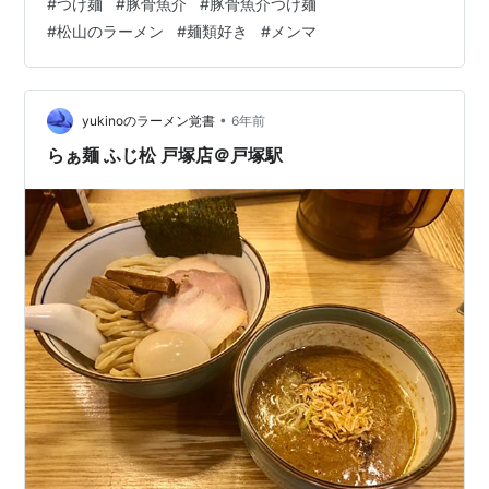
#
つけ麺
#
豚骨魚介
#
豚骨魚介つけ麺
ました。お値段は990円。 麺は大盛でもお値段は一緒、
#
松山のラーメン
#
麺類好き
#
メンマ
1.5倍の麺の量になるらしい。 チャーシューに特徴ありま
す、薄くて大きい。 そして麺は食べやすく、豚骨魚介の
つけ汁もそんなにムツ濃くなかった。 食べ終わるとスー
プ割でつけ汁をそのま…
•
yukinoのラーメン覚書
6年前
らぁ麺 ふじ松 戸塚店＠戸塚駅