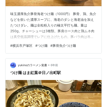
味玉濃厚魚介豚骨海老つけ麺（1000円） 豚骨、鶏、魚介
などを炊いた濃厚スープに、海老のダシと海老油を加え
たつけダレ。麺は全粒粉入りの極太平打ち麺。量は
250g。チャーシューは3種類。豚肩ロース肉と鶏ムネ肉
は真空低温調理でレアに仕上げたもの。豚バラ肉は吊る
し焼きにして、薫製の香りが非常に印象的。脂身は多
#
横浜市戸塚区
#
つけ麺
#
豚骨魚介つけ麺
め。味玉はマキシマムこいたまごを使用し、黄身はゼリ
ー状の半熟。甘めの味付けが絶品。極太メンマは2本。適
度な食感で、それでいて容易に噛み切れる柔らかさ。具
•
は他に海苔。つけダレの具は角切りチャーシュー。干し
yukinoのラーメン覚書
6年前
海老、長ねぎ、魚粉が浮く。非常に濃厚でしょっぱいつ
つけ麺 はま紅葉＠日ノ出町駅
けダレ。魚介豚骨の中にもしっかりと海老を感じ…