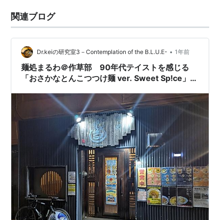
関連ブログ
•
Dr.keiの研究室3－Contemplation of the B.L.U.E-
1年前
麺処まるわ＠作草部 90年代テイストを感じる
「おさかなとんこつつけ麺 ver. Sweet Sp!ce」に
ほっこり！