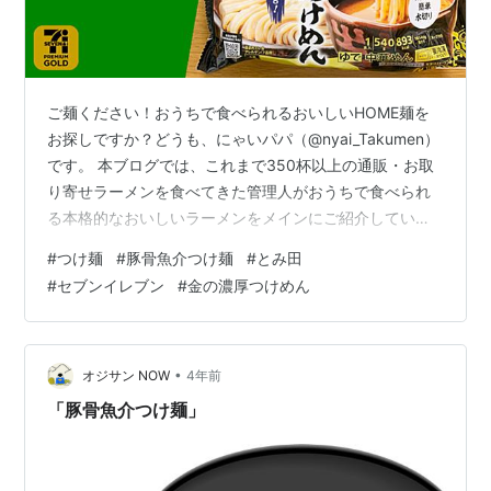
ご麺ください！おうちで食べられるおいしいHOME麺を
お探しですか？どうも、にゃいパパ（@nyai_Takumen）
です。 本ブログでは、これまで350杯以上の通販・お取
り寄せラーメンを食べてきた管理人がおうちで食べられ
る本格的なおいしいラーメンをメインにご紹介していま
す。 今回はコンビニ冷凍麺レポ編として、『セブンイレ
#
つけ麺
#
豚骨魚介つけ麺
#
とみ田
ブン』より「セブンプレミアム ゴールド」シリーズとし
#
セブンイレブン
#
金の濃厚つけめん
て2022年12月9日に発売された、超名店「中華蕎麦 とみ
田」監修の「金の濃厚つけめん」をいただきます！ 「セ
ブンプレミアム ゴールド」シリーズは、上質な原料をこ
だわりの技術で仕上げ、すべてのお客様にご満足いただ
•
オジサン NOW
4年前
ける美味しさで食…
「豚骨魚介つけ麺」