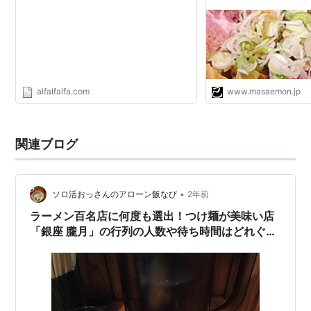
豚骨魚介つけ麺 - 己
alfalfalfa.com
www.masaemon.jp
関連ブログ
•
ソロ活おっさんのアローン飯なび
2年前
ラーメン百名店に何度も選出！つけ麺が美味い店
「銀座 朧月」の行列の人数や待ち時間はどれぐら
い？並ばず入店できた曜日と時間帯を紹介