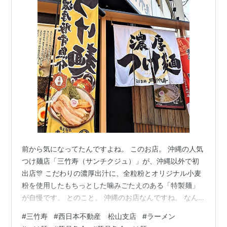
前から気になってたんですよね。 このお店。 沖縄の人気
つけ麺店「三竹寿（サンチクジュ）」が、沖縄以外で初
出店🎊 こだわりの濃厚出汁に、全粒粉とオリジナル小麦
粉を使用したもちっとした噛みごたえのある「特製麺」
が自慢です。 とのこと。 沖縄のお店なんですね。 なん
か沖縄というとソーキそばなのかな？ つけ麺あるの？ っ
#
三竹寿
#
西日本不動産 松山支店
#
ラーメン
て感じです。 普通のつけ麺にメンマをマシマシにしてみ