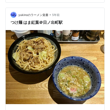
た。やはり、麺は温めない方が美味いな。濃厚な魚介の
出汁の味が強烈で、店で実際に食べるのと同じ味だ。そ
•
れにしても、再現性というのか、よくここまで真似るも
yukinoのラーメン覚書
5年前
のだと感心する。自分が以前、店で食べたのとほぼ同じ
つけ麺 はま紅葉＠日ノ出町駅
味だ。 麺が太麵でモチモチしているというのも、案外…