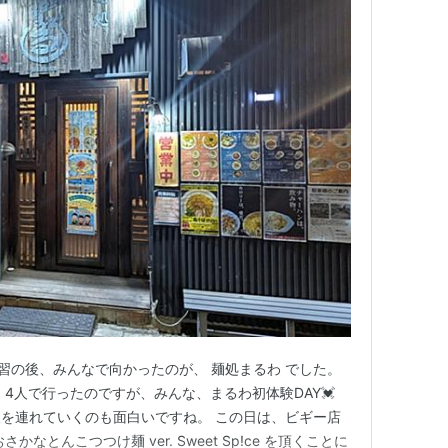
練習の後、みんなで向かったのが、 麺処まるわ でした。
4人で行ったのですが、みんな、まるわ初体験DAY💓
を連れていくのも面白いですね。 この日は、ビギー店
なとんこつつけ麺 ver. Sweet Sp!ce を頂くことに