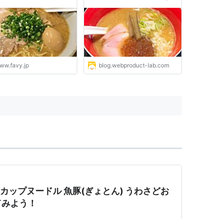
で
ょうも食べてみました。
ww.favy.jp
blog.webproduct-lab.com
♪カップヌードル 魚豚(ぎょとん) うわさどお
てみよう！