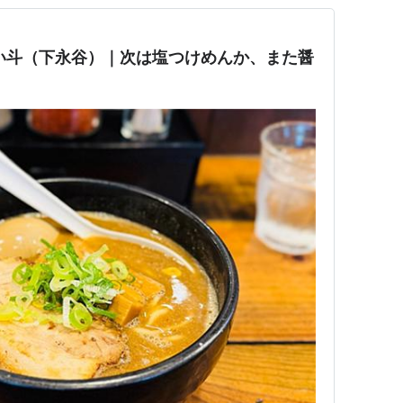
い斗（下永谷）｜次は塩つけめんか、また醤