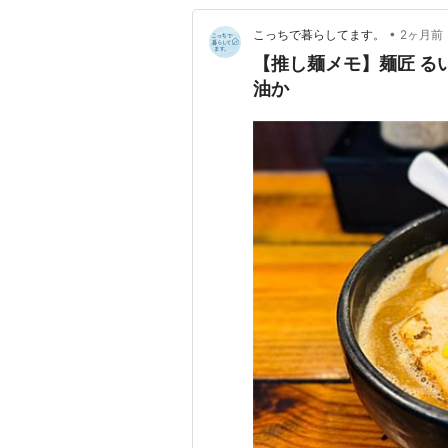
•
こっちで暮らしてます。
2ヶ月前
【推し麺メモ】麺匠 る
油か