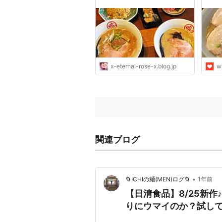
Eternal Rose （エターナル
けま
ローズ）
x-eternal-rose-x.blog.jp
w
関連ブログ
•
🌀ICHIの麺(MEN)ログ🌀
1年前
【日清食品】8/25新作
りにウマイのか？試し