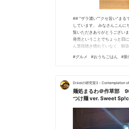
## "ザラ濃い""クセ旨い"ま
しています。 みなさんこんに
覧いただきありがとうございます
発売ということでちょっと日に
ん普段聴き慣れていなく、馴染
んこつ)」ですよね！？新発売
#
グルメ
#
おうちごはん
#
新
イんです♪「ふつうに美味しい
そんなに旨いのなら確認し…
Dr.keiの研究室3－Contemplation of t
麺処まるわ＠作草部 9
つけ麺 ver. Sweet 