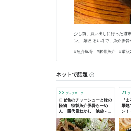
少し前、買い出しに行った週末
ン。 麺匠 るい斗で、魚介豚
#
魚介豚骨
#
豚骨魚介
#
環状
ネットで話題
23
21
ブックマーク
ブ
ロゼ色のチャーシューと緑の
『ま
怪物 特製魚介豚骨らーめ
麺処
ん 四代目ねかし 池袋 - 散
ン！
歩して本読んでラーメンで幸
ログ
せ
ら』