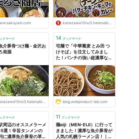
ww.sakuyaoi.com
kanazawa10no3.hatenablog.com
14
ックマーク
ブックマーク
魚介豚骨つけ麺 - 金沢お
宅麺で「中華蕎麦 とみ田 つ
ろ発掘
けそば」を注文してみまし
た！パンチの強い超濃厚な魚
介豚骨スープが美味すぎる！
｜きょうも食べてみました。
nazawa10no3.hatenablog.com
blog.webproduct-lab.com
11
ックマーク
ブックマーク
駅周辺のオススメラーメ
麺eiji（MEN-EIJI）に行って
15選！辛旨タンメンの
きました！濃厚な魚介豚骨が
詞に濃厚魚介豚骨の草分
人気の札幌ラーメン店！｜き