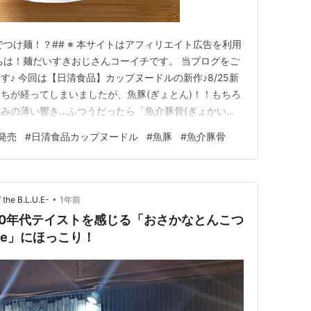
るでつけ麺！？## ※ 本サイトはアフィリエイト広告を利用
ちは！麺だいすきおじさんコーイチです。 当ブログをご
♪ 今回は【日清食品】カップヌードルの新作♪8/25新
ちが経ってしまいましたが、魚豚(ぎょとん)！！もちろ
みの薄い響き...ふつうだったら「魚介豚骨(ぎょかいと
から一ヶ月近く経ってますが、食べた方々の評価がスゴ
発売
#
日清食品カップヌードル
#
魚豚
#
魚介豚骨
」「クセになる」「激うま」「味の説得力がヤバい」...
•
he B.L.U.E-
1年前
0年代テイストを感じる「おさかなとんこつ
Sp!ce」にほっこり！