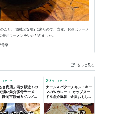
のこと。 激戦区な環2に来たので、当然、お昼はラーメ
骨な醤油ラーメンをいただきました。
2号線
もっと見る
20
ックマーク
ブックマーク
るさ商店』清水駅近くの
ナーン＆バターチキン・キー
で濃い魚介豚骨ラーメ
マのＷカレー ＋ カップヌー
 - 静岡市観光＆グルメブ
ドル魚介豚骨 - 金沢おもしろ
『みなと町でも桜は咲く
発掘