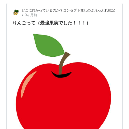
たのはとんかつ和幸。 夫君：ロースかつ御飯 １５００円
どこに向かっているのか？コンセプト無しのぶれっぶれ雑記
私：ひれかつ御飯 １６５０円 ご…
•
9ヶ月前
りんごって（最強果実でした！！！）