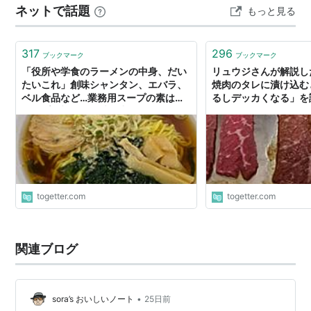
ネットで話題
もっと見る
ラ、キッコーマン、業務スーパーの焼肉のタレを、ロー
テーションで使っていたりします。 （ちなみに子ども
は、ポン酢派だったりします） 近所の田んぼ…
317
296
ブックマーク
ブックマーク
「役所や学食のラーメンの中身、だい
リュウジさんが解説し
たいこれ」創味シャンタン、エバラ、
焼肉のタレに漬け込む
ベル食品など…業務用スープの素は簡
るしデッカくなる」を
単にプロ顔負けの味が出せる！
のでびっくり
togetter.com
togetter.com
関連ブログ
•
sora’s おいしいノート
25日前