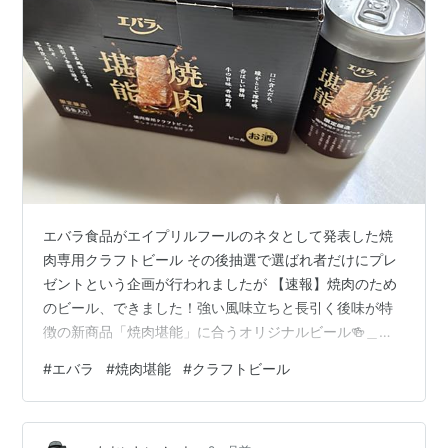
エバラ食品がエイプリルフールのネタとして発表した焼
肉専用クラフトビール その後抽選で選ばれ者だけにプレ
ゼントという企画が行われましたが 【速報】焼肉のため
のビール、できました！強い風味立ちと長引く後味が特
徴の新商品「焼肉堪能」に合うオリジナルビール🍻＿人
人人人人人人人人人人人人＿＞ 焼肉堪能 専用ビール 発
#
エバラ
#
焼肉堪能
#
クラフトビール
売 ＜￣Y^Y^Y^Y^Y Y^Y^Y^Y^Y^Y^Y￣#エイプリルフー
ル pic.twitter.com/JgWAV0PGKz — エバラ食品【公式】
🍖 (@_ebarafoods) 2026年4月1日 ／焼肉専用クラフト