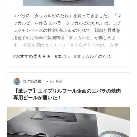
エバラの「タッカルビのたれ」を買ってきました。 「タ
ッカルビ」を作る エバラ「タッカルビのたれ」は、コチ
ュジャンベースの甘辛い味わいのたれで、鶏肉と野菜を
用意すれば簡単に韓国料理「タッカルビ」が楽しめま
す。 今回も鶏肉はコストコ「さくらどり むね肉」を使い
ます。用意した野菜はキャベツ、玉ねぎ、人参です。 鶏
#
おすすめ度★★★
#
エバラ
#
タッカルビのたれ
肉はひとくち大にそぎ切りし、キャベツはざく切り、玉
ねぎはくし切り、人参は銀杏切りにします。 油を引いた
フライパンで鶏肉、野菜の順に炒め、最後に「タッカル
•
ビのたれ」を加えて絡め焼きすれば完成です。 「タッカ
ロク姫速報
2ヶ月前
ルビ」を食べる それでは「タッカルビ」を頂きます。 コ
【激レア】エイプリルフール企画のエバラの焼肉
チュジャンの辛さがしっかり効いてい…
専用ビールが届いた！