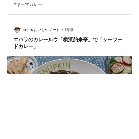
#
キーマカレー
で卵などをトッピングしたら完成です。 「キーマカレ
ー」を食べる それでは「キーマカレー」を頂きます。 甘
口のルウが粗挽きの豚肉とマッチしています。 カミさん
甘くておいしい！ トッピングしたゆで卵もキーマカレー
•
sora’s おいしいノート
1年前
に合います。 sora ゆで卵と…
エバラのカレールウ「横濱舶来亭」で「シーフー
ドカレー」