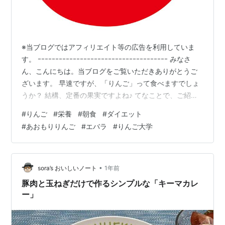
※当ブログではアフィリエイト等の広告を利用していま
す。 ｰｰｰｰｰｰｰｰｰｰｰｰｰｰｰｰｰｰｰｰｰｰｰｰｰｰｰｰｰｰｰｰｰｰｰｰｰ みなさ
ん、こんにちは。当ブログをご覧いただきありがとうご
ざいます。 早速ですが、「りんご」って食べますでしょ
うか？ 結構、定番の果実ですよね♪ てなことで、ご紹介
させていただきます ＊＊＊ 目次 ＊＊＊ ■ りんご ご参考
#
りんご
#
栄養
#
朝食
#
ダイエット
までに（2025.10.30に掲載）■ りんごの活用法 焼きり
#
あおもりりんご
#
エバラ
#
りんご大学
んご、自家製ジャム、お菓子作り、料理の隠し味■ りん
ごは最強！ ちなみに。。。、栄養パワーは=3=3=3、食
物繊維（お腹スッキリ！）、カリウム（むくみ対策
に！）、栄養を最大限に摂るため…
•
sora’s おいしいノート
1年前
豚肉と玉ねぎだけで作るシンプルな「キーマカレ
ー」