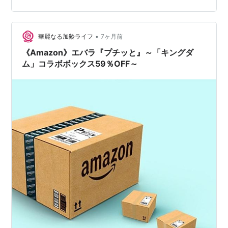
パック、「黄金の味 旨にんにく」、それにマヨネーズで
す。 鶏むね肉は食べやすい大きさに切り、たれが浸みや
すいようにフォークで刺していきます。 ビニール袋に鶏
•
華麗なる加齢ライフ
7ヶ月前
むね肉と「黄金の味 旨にんにく」大…
《Amazon》エバラ『プチッと』～「キングダ
ム」コラボボックス59％OFF～