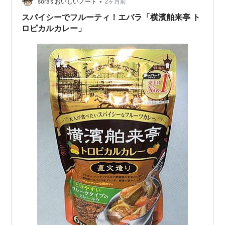
•
ビール6缶セット300名様にプレゼント🎁＼①
sora’s おいしいノート
2ヶ月前
@_ebarafood…
スパイシーでフルーティ！エバラ「横濱舶来亭 ト
ロピカルカレー」