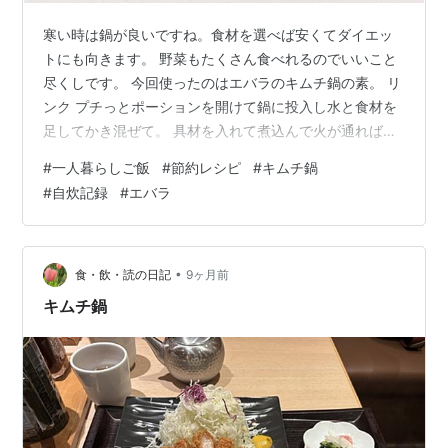
寒い時は鍋が良いですね。食材を選べば安くてダイエッ
トにも向きます。 野菜もたくさん食べれるのでいいこと
尽くしです。 今回使ったのはエバラのキムチ鍋の素。 リ
ンク プチっとポーションを開けて鍋に投入し水と食材を
足してかき混ぜて。 具材を入れて煮込んで火が通れば完
成。と凄く簡単です。 まぁ独身一人暮らしの上に､鍋料理
#
一人暮らしご飯
#
節約レシピ
#
キムチ鍋
ようの鍋を持ってないので写真を撮ると悲惨になるのは
#
自炊記録
#
エバラ
仕方ないですね。 ・今回の食材 絹豆腐1個 約40円 白菜
250g 約50円 えのき1/2 約60円 ぷちっと鍋キューブ1個
約50円 カロリーは野菜中心のため低く､150キロカロリ
ーほど。 とはいえこれでは足りないので。 〆に雑炊に
•
食・飲・読の日記
9ヶ月前
し…
キムチ鍋