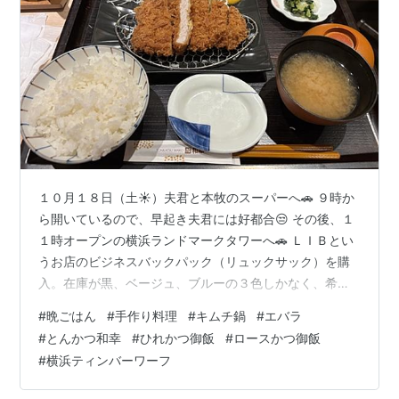
１０月１８日（土☀）夫君と本牧のスーパーへ🚗 ９時か
ら開いているので、早起き夫君には好都合😒 その後、１
１時オープンの横浜ランドマークタワーへ🚗 ＬＩＢとい
うお店のビジネスバックパック（リュックサック）を購
入。在庫が黒、ベージュ、ブルーの３色しかなく、希望
の色はなし。それでも夫君はどうしても買うつもりでき
#
晩ごはん
#
手作り料理
#
キムチ鍋
#
エバラ
てるから、ベージュを購入。ビジネス用だと黒のイメー
#
とんかつ和幸
#
ひれかつ御飯
#
ロースかつ御飯
ジだけど黒は嫌がるんだよね、夫君。 さてお楽しみのお
#
横浜ティンバーワーフ
昼ごはん🍴 ＡＦＵＲＩでラーメンを食べたかったんだ
ど、「１０００円超えはちょっと‥」 by夫君。で、入っ