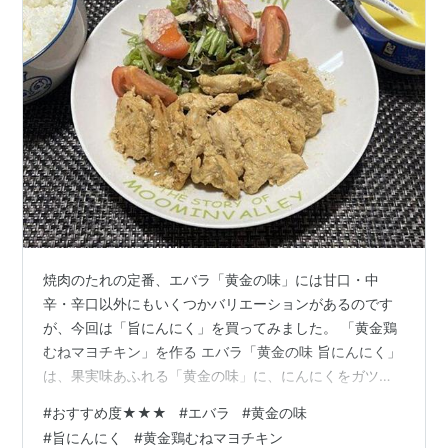
焼肉のたれの定番、エバラ「黄金の味」には甘口・中
辛・辛口以外にもいくつかバリエーションがあるのです
が、今回は「旨にんにく」を買ってみました。 「黄金鶏
むねマヨチキン」を作る エバラ「黄金の味 旨にんにく」
は、果実味あふれる「黄金の味」に、にんにくをガツン
と効かせた焼肉のたれです。 今回はエバラさんの公式サ
#
おすすめ度★★★
#
エバラ
#
黄金の味
イトのおすすめレシピから「黄金鶏むねマヨチキン」を
#
旨にんにく
#
黄金鶏むねマヨチキン
作ってみました。材料はコストコ「さくらどり むね肉」1