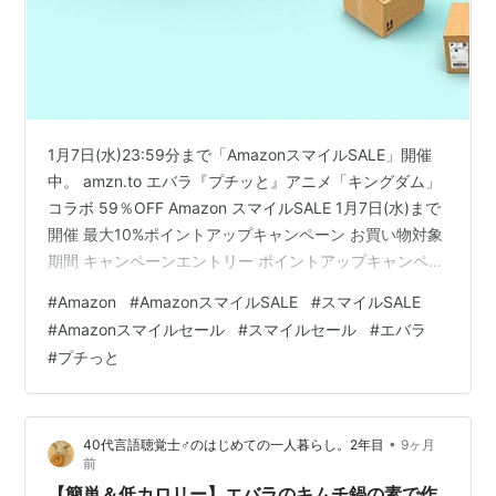
1月7日(水)23:59分まで「AmazonスマイルSALE」開催
中。 amzn.to エバラ『プチッと』アニメ「キングダム」
コラボ 59％OFF Amazon スマイルSALE 1月7日(水)まで
開催 最大10%ポイントアップキャンペーン お買い物対象
期間 キャンペーンエントリー ポイントアップキャンペー
ン内訳 AmazonスマイルSALEの特選タイムセール
#
Amazon
#
AmazonスマイルSALE
#
スマイルSALE
Amazon Fire TV Stick 4K Select Amazon Fire TV Stick
#
Amazonスマイルセール
#
スマイルセール
#
エバラ
4K Max(マックス) Amazon Fire TV Stick 4K Plus ウィル
#
プチっと
キンソン アサヒ飲料 タンサン 500ml…
•
40代言語聴覚士♂のはじめての一人暮らし。2年目
9ヶ月
前
【簡単＆低カロリー】エバラのキムチ鍋の素で作