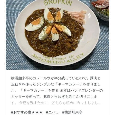
横濱舶来亭のカレールウが半分残っていたので、豚肉と
玉ねぎを使ったシンプルな「キーマカレー」を作りまし
た。 「キーマカレー」を作る まずはハンドブレンダーの
カッターを使って、豚肉と玉ねぎをみじん切りにしま
す。 食感を残すために、どちらも粗めにカットしまし
た。 油を引いたフライパンで豚肉と玉ねぎを炒め、カレ
#
おすすめ度★★★
#
エバラ
#
横濱舶来亭
ールウと水を加えて10分ほど煮込みます。 皿に盛り、ゆ