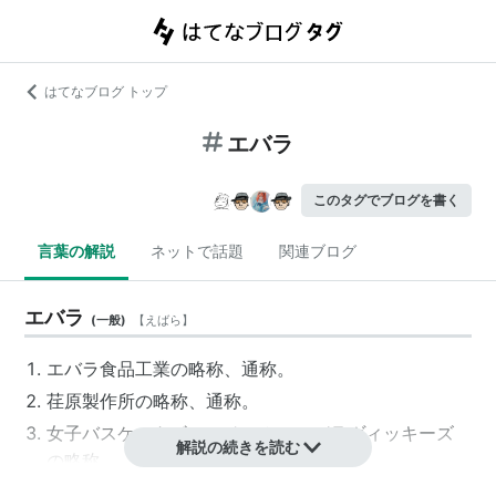
はてなブログ トップ
エバラ
このタグでブログを書く
言葉の解説
ネットで話題
関連ブログ
エバラ
(
一般
)
【
えばら
】
エバラ食品工業
の略称、通称。
荏原製作所
の略称、通称。
女子バスケットボールチーム、
エバラヴィッキーズ
解説の続きを読む
の略称。
江原
姓、
荏原
姓などの人名の愛称。