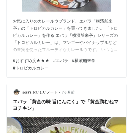
お気に入りのカレールウブランド、エバラ「横濱舶来
亭」の「トロピカルカレー」を買ってきました。 「トロ
ピカルカレー」を作る エバラ「横濱舶来亭」シリーズの
「トロピカルカレー」は、マンゴーやパイナップルなど
の果実を使ったフルーティなカレールウです。 いつもの
カレーの材料（牛肉、玉ねぎ、人参、じゃがいも）で
#
おすすめ度★★★
#
エバラ
#
横濱舶来亭
す。リュウジさんのマネで、じゃがいもは一緒に煮込ま
#
トロピカルカレー
ず、別に調理してトッピングします。2人前なのでカレー
ルウは半分の90gを使います。（人参も半分だけ使用）
具材をカットし、じゃがいもは電子レンジで加熱
（600w2分半）しておきます。 玉ねぎを色が付くまで炒
•
sora’s おいしいノート
7ヶ月前
めてから牛肉と人参を加えて火を通し、水を加…
エバラ「黄金の味 旨にんにく」で「黄金鶏むねマ
ヨチキン」