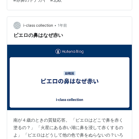
クティビティの予約から支払い、シャトルバスの手配ま
で全て完結できるので便利！ 良いものはシェアしよう！
ということで、以下にリンク貼っておくのでフィンラン
ド旅行の際はぜひにご活用ください。 visitinari.fi ではト
•
i-class collection
1年前
ナカイぞ…
ピエロの鼻はなぜ赤い
南が４歳のときの質疑応答。 「ピエロはどこで鼻を赤く
塗るの？」 「火星にある赤い湖に鼻を浸して赤くするの
よ」 「ピエロはどうして他の色で鼻をぬらないの？いろ