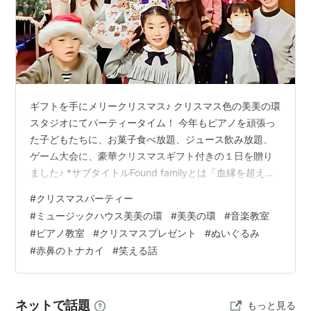
ギフトを手にメリークリスマス♪ クリスマス色の美美の環
スタジオにてパーティータイム！ 今年もピアノを頑張っ
た子どもたちに、お菓子食べ放題、ジュース飲み放題、
ゲーム大会に、豪華クリスマスギフト付きの１日を贈り
ました♪ *サブタイトルFound familyとは「血縁を超えた
絆で結ばれた家族のようなグループ」のこと 真夏のサン
#
クリスマスパーティー
タクロース まぬけで歯抜けなタヌキの赤鼻のトナカイ 打
#
ミュージックハウス美美の環
#
美美の環
#
音楽教室
てば響くアオイちゃん 元気な風邪ひきリナちゃん 食べ放
#
ピアノ教室
#
クリスマスプレゼント
#
ぬいぐるみ
題キッズ 恥のかき納め もう１つのギフト ８人の子持ち
#
赤鼻のトナカイ
#
笑える話
サンタのカウントダウン 真夏のサンタクロース 今年のク
リスマスギフトに選んだのは、ぬいぐるみ型もふもふバ
ック♪ こ…
ネットで話題
もっと見る