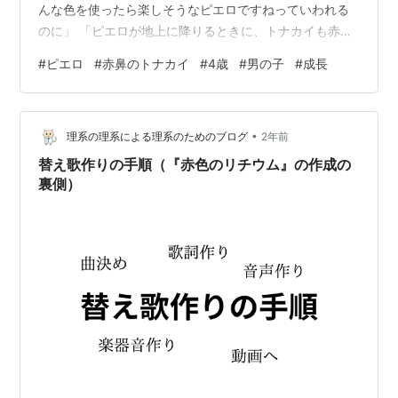
んな色を使ったら楽しそうなピエロですねっていわれる
のに」 「ピエロが地上に降りるときに、トナカイも赤鼻
でメジャーになったから、赤にするって神さまにお願い
#
ピエロ
#
赤鼻のトナカイ
#
4歳
#
男の子
#
成長
して決めたのよ」
•
理系の理系による理系のためのブログ
2年前
替え歌作りの手順（『赤色のリチウム』の作成の
裏側）