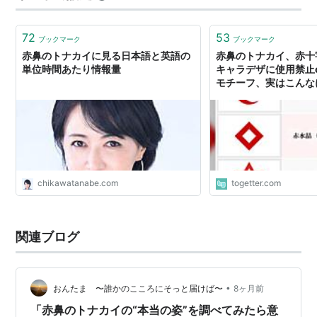
72
53
ブックマーク
ブックマーク
赤鼻のトナカイに見る日本語と英語の
赤鼻のトナカイ、赤十
単位時間あたり情報量
キャラデザに使用禁止
モチーフ、実はこんな
chikawatanabe.com
togetter.com
関連ブログ
•
おんたま 〜誰かのこころにそっと届けば〜
8ヶ月前
「赤鼻のトナカイの“本当の姿”を調べてみたら意