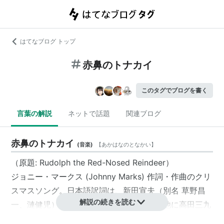
はてなブログ トップ
赤鼻のトナカイ
このタグでブログを書く
言葉の解説
ネットで話題
関連ブログ
赤鼻のトナカイ
(
音楽
)
【
あかはなのとなかい
】
（原題: Rudolph the Red-Nosed Reindeer）
ジョニー・マークス (Johnny Marks) 作詞・作曲のクリ
スマスソング。日本語訳詞は、新田宣夫（別名 草野昌
解説の続きを読む
一、漣健児）の訳が広く知られているが、他に高田三九
三や加藤省吾の訳がある。