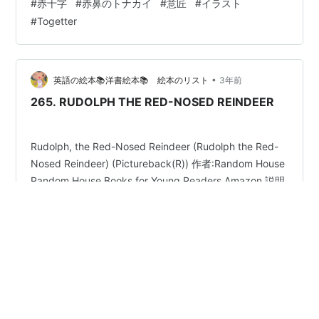
#
赤十字
#
赤鼻のトナカイ
#
意匠
#
イラスト
るものと、著作権者の許諾が必要なものとに分かれる印
#
Togetter
象ですね。 自分自身でイラストを描かないため、あまり
気にしていませんでしたが、この日記ではフリー素材を
使うことが多いですしね。 こう言った知識を常にアップ
デートすることは必要なようです。ランキング参加中雑
•
英語の絵本📚洋書絵本📚 絵本のリスト
3年前
談ランキング参加中雑談・日記を書きたい人の…
265. RUDOLPH THE RED-NOSED REINDEER