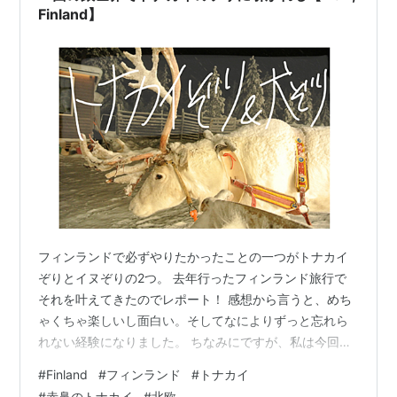
Finland】
フィンランドで必ずやりたかったことの一つがトナカイ
ぞりとイヌぞりの2つ。 去年行ったフィンランド旅行で
それを叶えてきたのでレポート！ 感想から言うと、めち
ゃくちゃ楽しいし面白い。そしてなによりずっと忘れら
れない経験になりました。 ちなみにですが、私は今回フ
ィンランドのイナリという場所でこれらのアクティビテ
#
Finland
#
フィンランド
#
トナカイ
ィをやってきました。『Visit Inari』というサイトからア
#
赤鼻のトナカイ
#
北欧