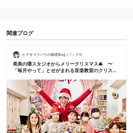
関連ブログ
•
ヒデキマツバラの猫道Blog
7ヶ月前
美美の環スタジオからメリークリスマス🎄 〜
「毎月やって」とせがまれる音楽教室のクリスマ
スパーティー密着レポ🤶〜 - Found Family in
Christmastime -