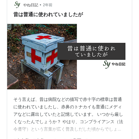
立つってことなんだからな。 お前とはちがうんだよ」 私
•
やね日記
2年前
「ずいぶんな言い方…
昔は普通に使われていましたが
そう言えば、昔は病院などの描写で赤十字の標章は普通
に使われていましたし、赤鼻のトナカイも普通にメディ
アなどに露出していたと記憶しています。 いつから厳し
くなったんでしょうか？ やはり、コンプライアンス（法
令遵守）という言葉が広く普及しだした頃からでしょう
かね。大きく分けると国内法令や国際法などで規制があ