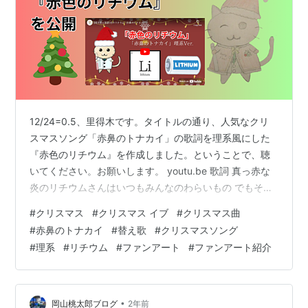
12/24=0.5、里得木です。タイトルの通り、人気なクリ
スマスソング「赤鼻のトナカイ」の歌詞を理系風にした
『赤色のリチウム』を作成しました。ということで、聴
いてください。お願いします。 youtu.be 歌詞 真っ赤な
炎のリチウムさんはいつもみんなのわらいもの でもその
年のクリスマスの日学者のおじさんはいいました 暗い未
#
クリスマス
#
クリスマス イブ
#
クリスマス曲
来はぴかぴかのおまえの電池が役に立つのさ いつも泣い
#
赤鼻のトナカイ
#
替え歌
#
クリスマスソング
てたリチウムさんは今宵こそはとよろこびました 曲の宣
#
理系
#
リチウム
#
ファンアート
#
ファンアート紹介
伝と同時にYouTubeチャンネルの宣伝もさせてくださ
い。理系の理系による理系のためのチャンネル -
YouTube動画を作るのはとっても大変なので、年に数回
くらいの投稿に…
•
岡山桃太郎ブログ
2年前