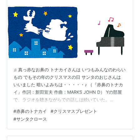
♫ 真っ赤なお鼻の トナカイさんは いつもみんなのわらい
もの でもその年のクリスマスの日 サンタのおじさんは
いいました 暗いよみちは・・・・・♪ （『赤鼻のトナカ
イ』作詞：新田宣夫 作曲：MARKS JOHN D） Yの部屋
で、ラジオを聴きながらでの話しは続いていた。
Y「お・・・クリスマスソング特集か・・・ おれこのア
#
赤鼻のトナカイ
#
クリスマスプレゼント
カハナのトナカイってすきなんだよなぁ・・・ ♪フフフフ
#
サンタクロース
ン フフフゥ やくにたつうぅう～・・・」 私「はは
は・・・身につまされるってわけか？」 Y「うるせ
ぇ・・・普段は目立たないけど、 ここぞってときに役に