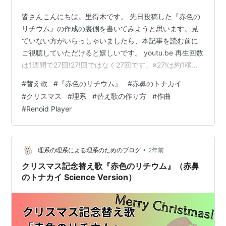
皆さんこんにちは。里得木です。 先日投稿した『赤色の
リチウム』の作成の裏側を書いてみようと思います。見
ていない方がいらっしゃいましたら、本記事を読む前に
ご視聴していただけると嬉しいです。 youtu.be 再生回数
は1週間で27回!27!回ではなく27回です。※27!は約1穣で
す。 作曲に30時間くらいかかったので、もっと再生され
#
替え歌
#
『赤色のリチウム』
#
赤鼻のトナカイ
たいのですが、YouTubeは難しいということで、納得し
#
クリスマス
#
理系
#
替え歌の作り方
#
作曲
ようと思います。 それでは、本文スタート。替え歌作り
#
Renoid Player
は、 ①曲決め ②歌詞の作成 ③音声の作成 ④楽器音の
作成 ⑤動画へ の順に行うと良いでしょう。それぞれ、
以下で詳しく説明します。 ①曲決め まず、原曲となる
曲…
•
理系の理系による理系のためのブログ
2年前
クリスマス記念替え歌『赤色のリチウム』（赤鼻
のトナカイ Science Version）