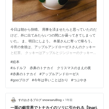
今日は朝から快晴。 用事を済ませたらと思っていたのだ
けど、外に出てみたらいつの間にか曇ってきてしまって
いた。 ま、明日にしよう。 本屋さんに寄って帰ろう。
今宵の食後は、アップルアンドローゼスさんのクッキー
と紅茶。 クッキーはアップルとジンジャーのクッキー。
紅茶はアッサム。 クリスマスシーズンになるとなぜだか
#
絵本
ジンジャーの入ったクッキーが食べたくなる。 絵本を広
#
ルドルフ 赤鼻のトナカイ クリスマスのまえの夜
げる。 ロバート・L・メイ作、デンバー・ギレン絵、中
#
赤鼻のトナカイ
#
アップルアンドローゼス
井はるの訳、「ルドルフ 赤鼻のトナカイ クリスマスのま
#
gooブログ
#
今年は辛いことばかり
#
つぶやき
えの夜」。 絵本は良いな。 心がほっこりする。 とか、
ページをめくりながら、ハッとした。 赤鼻のトナカイ
は、アメリカのモンゴメリー・…
•
すのおさるブログ snowsaruBlog
1年前
一面の銀世界でトナカイのソリに引かれる【Inari,