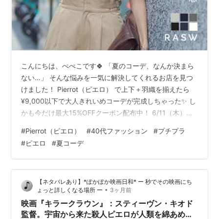
こんにちは、ぺぺこです🍀 「夏のコーデ、なんか決まら
ない…」 そんな悩みを一気に解決してくれるお店を見つ
けました！ Pierrot（ピエロ） で上下＋羽織を揃えたら
¥9,000以下で大人きれいめコーデが完成しちゃった✨ し
かも今だけ最大15%OFFクーポン配布中！ 6/11（木）
16:59までだからお急ぎを！！ ① コーマコットンベーシ
#
Pierrot（ピエロ）
#
40代ファッション
#
プチプラ
ックTシャツ【UネックorVネック選べる！】 ¥3,490（送
#
ピエロ
#
夏コーデ
料690円） 🎫【MAX15%OFFクーポン対象】
【MAX15％OFFクーポン】[RASW]コーマコットンベーシ
ックTシャツ ☆ Tシャツ 半袖 綿100％ コットン コーマ
【ネタバレあり】*ぽかぽか映画日和* ー 秒でその映画にち
コットン 選べる Uネ…
•
ょっと詳しくなる場所 ー
3ヶ月前
映画『キラークラウン』：スティーヴン・キオド
監督。宇宙から来た殺人ピエロが人類を綿あめに