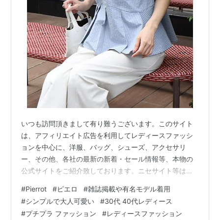
いつも訪問頂きまして有り難うございます。このサイト
は、アフィリエイト広告を利用してレディースファッシ
ョンを中心に、洋服、バッグ、シューズ、アクセサリ
ー、その他、各社の最新の新着・セール情報等、本物の
公式サイトをご紹介致しております。ニセサイト等は一
切紹介しておりませんのでご安心してお楽しみくださ
#
Pierrot
#
ピエロ
#
雑誌掲載や有名モデル着用
い。皆様のファッションにお役に立てば嬉しいです。ま
#
シンプルで大人可愛い
#
30代 40代レディース
た、閲覧中にお気に入りの商品が有れば、その場でお買
#
プチプラ ファッション
#
レディースファッション
い求めることも出来ますので、どうぞご利用ください。