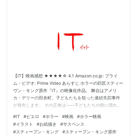
【IT】映画感想 ★★★★☆ 4.1 Amazon.co.jp: プライ
ム・ビデオ: Prime Video あらすじ ホラーの巨匠スティー
ヴン・キング原作『IT』の映像化作品。 舞台はアメリ
カ・デリーの田舎町。子どもたちを狙った連続失踪事件
が発生します。 その正体は――子どもたちの前に現れる
謎のピエロペニーワイズ。 少年時代に恐怖を味わった仲
#
IT
#
ピエロ
#
ホラー
#
映画
#
ホラー映画
間たちは、30年後、大人になって再び集まり、この“存
#
イラスト
#
お絵描き
#
サスペンス
在”と対峙することになります。 感想 ■ 旧作のペニーワ
#
スティーブン・キング
#
スティーブン・キング原作
イズが怖すぎる 正直に言うと… 👉 リメイクより旧作の