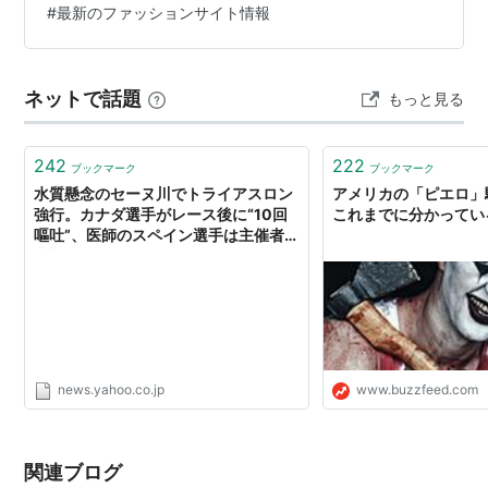
#
最新のファッションサイト情報
人気レディースファッション通販 Pierrot(ピエロ)安くて
可愛いトレンドファッションが叶う大人に人気のレディ
ースファッション通販ピエロ（Pierro…
ネットで話題
もっと見る
242
222
ブックマーク
ブックマーク
水質懸念のセーヌ川でトライアスロン
アメリカの「ピエロ」
強行。カナダ選手がレース後に“10回
これまでに分かってい
嘔吐”、医師のスペイン選手は主催者を
非難「私たちはサーカスのピエロ」
【パリ五輪】（THE DIGEST） -
Yahoo!ニュース
news.yahoo.co.jp
www.buzzfeed.com
関連ブログ