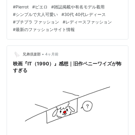
切紹介しておりませんのでご安心してお楽しみくださ
#
Pierrot
#
ピエロ
#
雑誌掲載や有名モデル着用
い。皆様のファッションにお役に立てば嬉しいです。ま
#
シンプルで大人可愛い
#
30代 40代レディース
た、閲覧中にお気に入りの商品が有れば、その場でお買
#
プチプラ ファッション
#
レディースファッション
い求めることも出来ますので、どうぞご利用ください。
#
最新のファッションサイト情報
人気レディースファッション通販 Pierrot(ピエロ)安くて
可愛いトレンドファッションが叶う大人に人気のレディ
ースファッション通販ピエロ（Pierro…
•
兄弟倶楽部
4ヶ月前
映画『IT（1990）』感想｜旧作ペニーワイズが怖
すぎる