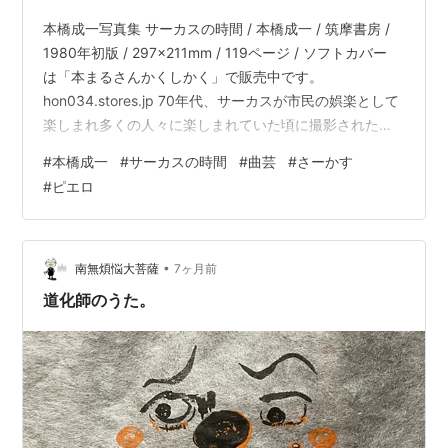
本橋成一写真集 サーカスの時間 / 本橋成一 / 筑摩書房 /
1980年初版 / 297x211mm / 119ページ / ソフトカバー
は「本まるさんかくしかく」で販売中です。
hon034.stores.jp 70年代、サーカスが市民の娯楽として
楽しまれ多くの人々に楽しまれていた頃に撮影されたも
の。曲芸の様子や、出演者のポートレイト。絵本、写
#
本橋成一
#
サーカスの時間
#
曲芸
#
さーかす
真、アート、エッセイなど様々な出版物でサーカスは取
#
ピエロ
り上げられています。それはサーカスには、娯楽と一言
でかたずけられない要素と背景があるからなんでしょ
う。なんとも、美しいモノクロ写真です。だから、どん
どんサーカス本は増えてしまうのです。
•
南無煩悩大菩薩
7ヶ月前
道化師のうた。