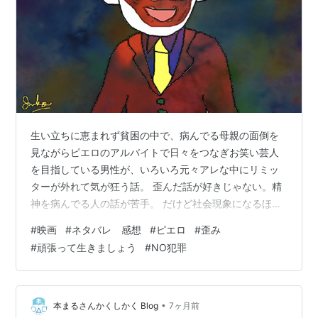
生い立ちに恵まれず貧困の中で、病んでる母親の面倒を
見ながらピエロのアルバイトで日々をつなぎお笑い芸人
を目指している男性が、いろいろ元々アレな中にリミッ
ターが外れて気が狂う話。 歪んだ話が好きじゃない。精
神を病んでる人の話が苦手。 だけど社会現象になるほど
話題だからみた。 なんだろう。うーん…薄っぺらい。 物
#
映画
#
ネタバレ 感想
#
ピエロ
#
歪み
語に深みがない。同情の余地1ミリもないし、共感もな
#
頑張って生きましょう
#
NO犯罪
い。 苦労した人が造った作品ではない娯楽的な何かを感
じる。 本当に毒親に育てられたり貧困で苦労した人には
むしろ響かないのではないかと感じる。 で、現実のピエ
ロの棲家があんなに薄汚れた場所とはね。子どもの夢も
•
本まるさんかくしかく Blog
7ヶ月前