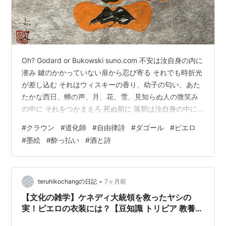
Oh? Godard or Bukowski suno.com 不安は汝自身の内に
潜み 鍵のかかっていない扉から忍び寄る それでも時折光
が差し込む それはウィスキーの香り、幼子の匂い、あた
たかな西日、蝉の声、月、花、雪、見知らぬ人の微笑み
の中に それをつかまえろ 死ぬ前に 落胆は汝自身の中に
ある それは扉を閉め忘れたときにやってくる それでも時
#
クラウン
#
道化師
#
自由律詩
#
ダゴール
#
ピエロ
折光が差し込む それは酒の瓶、幼子の声、さわやかな朝
#
墨絵
#
酔っ払い
#
酒と詩
日、雀の声、山、川、海、見知らぬ人の微笑みの中に そ
れをつかまえろ 死ぬ前に ランキング参加中創作 ランキ
ング参加中音楽 ランキング参加中イラスト ランキング参
加中gooからきました ランキング参加中読…
•
teruhikochangの日記
7ヶ月前
【文化の雑学】ケネディ大統領を救ったヤシの
実！ピエロの衣装には？【豆知識 トリビア 教養
おもしろい】