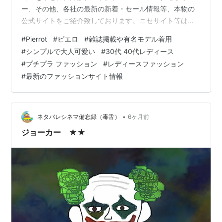
ー、その他、各社の最新の新着・セール情報等、本物の
公式サイトをご紹介致しております。ニセサイト等は一
切紹介しておりませんのでご安心してお楽しみくださ
#
Pierrot
#
ピエロ
#
雑誌掲載や有名モデル着用
い。皆様のファッションにお役に立てば嬉しいです。ま
#
シンプルで大人可愛い
#
30代 40代レディース
た、閲覧中にお気に入りの商品が有れば、その場でお買
#
プチプラ ファッション
#
レディースファッション
い求めることも出来ますので、どうぞご利用ください。
#
最新のファッションサイト情報
人気レディースファッション通販 Pierrot(ピエロ)安くて
可愛いトレンドファッションが叶う大人に人気のレディ
ースファッション通販ピエロ（Pierro…
•
ネタバレシネマ備忘録（毒舌）
6ヶ月前
ジョーカー ★★