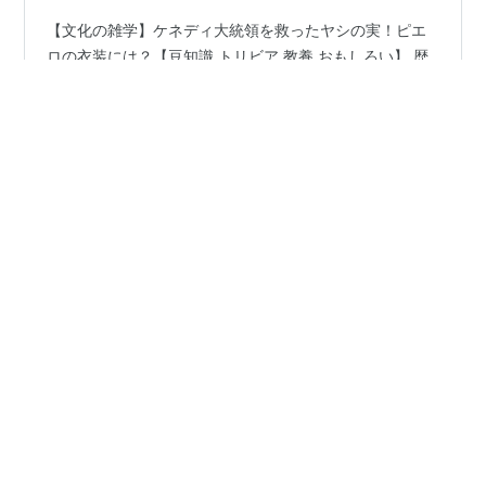
【文化の雑学】ケネディ大統領を救ったヤシの実！ピエ
ロの衣装には？【豆知識 トリビア 教養 おもしろい】 歴
史に隠された驚きの物語:ケネディとピエロの秘密ケネデ
ィ大統領を救ったヤシの実事件の背景 第二次世界大戦
中、ケネディは魚雷艇(ぎょらいてい:小さな軍艦)の艇長
だった 当時はまだ大統領になる前の若き軍人海で日本軍
#
雑学
#
ケネディ大統領
#
ヤシの実
#
ピエロ
#
衣装
の駆逐艦「天霧」と遭遇(そうぐう:偶然出会うこと) 絶体
絶命の状況 日本の軍艦が体当たり → ケネディの船は沈没
仲間11名が海に投げ出されるケネディは水泳が得意だっ