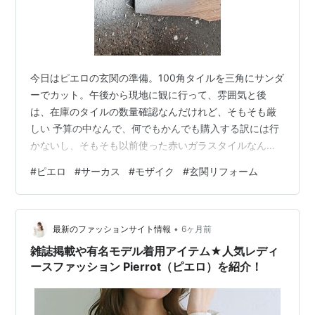
今日はピエロの玄関の準備。100角タイルを三角にサンダ
ーでカット。午後から現地に観に行って、雰囲気と後
は、在庫のタイルの数量確認なんだけれど、そもそも厳
しい 予算の中なんで、何でもかんでも購入する訳には行
かないし、そもそも以前使った赤いガラスタイルなん
て、もう廃番のようだし・・・何か工夫してやりくりし
#
ピエロ
#
サーカス
#
モザイク
#
玄関リフォーム
ないと。 何しろデザインを考える時に、好き放題って感
じにやりたい事を書く・・・なんて事は出来ないから、
仕方無いからこれだけは買うとして・・・後は在庫のこ
•
れでカバー・・ なんて事になるから、なるべく最低限買
最新のファッションサイト情報
6ヶ月前
うって事にすると・・・こんな事は出来ないなになる。
雑誌掲載や有名モデル着用アイテム★人気レディ
だから、普通なら三角の残りは残材なんて事にな…
ースファッション Pierrot（ピエロ）を紹介！