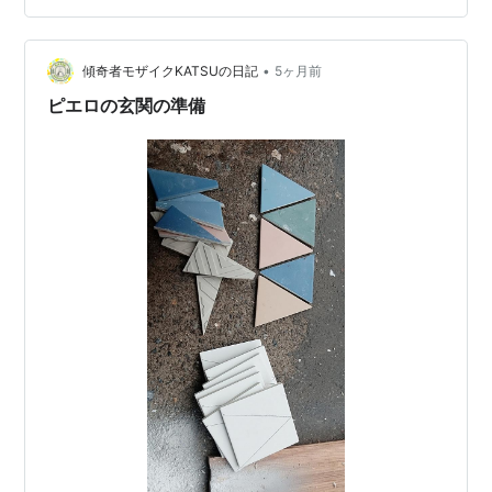
方が怖いです ペニーワイズ（演：ティム・カリー）の怖
さが異質。 作り物っぽさが逆に不気味 表…
•
傾奇者モザイクKATSUの日記
5ヶ月前
ピエロの玄関の準備