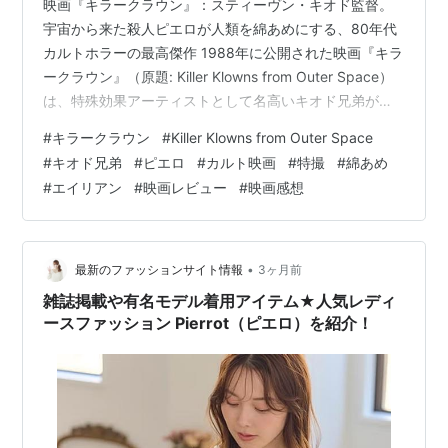
映画『キラークラウン』：スティーヴン・キオド監督。
宇宙から来た殺人ピエロが人類を綿あめにする、80年代
カルトホラーの最高傑作 1988年に公開された映画『キラ
ークラウン』（原題: Killer Klowns from Outer Space）
は、特殊効果アーティストとして名高いキオド兄弟が手
掛けたSFホラーコメディの金字塔です。サーカスのテン
#
キラークラウン
#
Killer Klowns from Outer Space
トを模した宇宙船に乗ってやってきたピエロ姿のエイリ
#
キオド兄弟
#
ピエロ
#
カルト映画
#
特撮
#
綿あめ
アンたちが、田舎町の人々を次々とポップで残酷な方法
#
エイリアン
#
映画レビュー
#
映画感想
で拉致していく物語です。CGが主流となった現代でも、
実写スーツとアニマトロニクスによって生み出されたピ
エロたちの不気味な造形は色褪せることがありません。
笑い…
•
最新のファッションサイト情報
3ヶ月前
雑誌掲載や有名モデル着用アイテム★人気レディ
ースファッション Pierrot（ピエロ）を紹介！