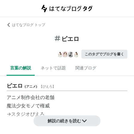
はてなブログ トップ
ピエロ
このタグでブログを書く
言葉の解説
ネットで話題
関連ブログ
ピエロ
(
アニメ
)
【
ぴえろ
】
アニメ制作会社の老舗
魔法少女モノで権威
→スタジオぴえろ
解説の続きを読む
ピエロ
(
音楽
)
【
ぴえろ
】