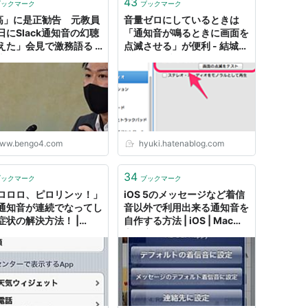
43
ブックマーク
ブックマーク
高」に是正勧告 元教員
音量ゼロにしているときは
日にSlack通知音の幻聴
「通知音が鳴るときに画面を
えた」会見で激務語る -
点滅させる」が便利 - 結城浩
士ドットコムニュース
のはてなブログ
ww.bengo4.com
hyuki.hatenablog.com
34
ブックマーク
ブックマーク
ロロロ、ピロリンッ！」
iOS 5のメッセージなど着信
通知音が連続でなってし
音以外で利用出来る通知音を
症状の解決方法！ |
自作する方法 | iOS | Macお
Bank
宝鑑定団 blog（羅針盤）