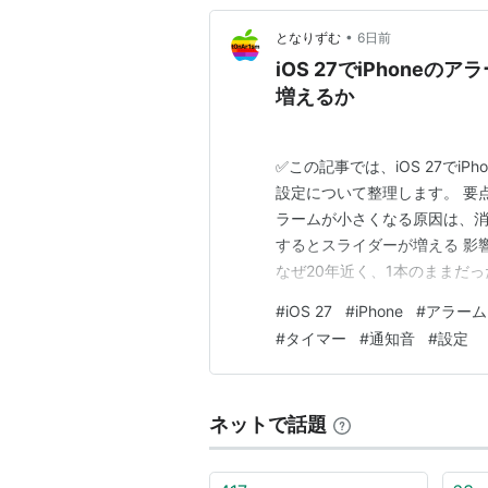
•
となりずむ
6日前
iOS 27でiPhon
増えるか
✅この記事では、iOS 27でi
設定について整理します。 要
ラームが小さくなる原因は、消音
するとスライダーが増える 影
なぜ20年近く、1本のままだ
こと：小さい機能ほど、毎日の
#
iOS 27
#
iPhone
#
アラーム
逃げ道もひとつ どうも、とな
#
タイマー
#
通知音
#
設定
てから布団に入る。翌朝…
ネットで話題