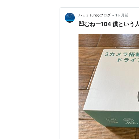
•
ハッチsunのブログ
1ヶ月前
凹むねー104 僕とい