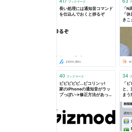
417
63
ブックマーク
長い処理には通知音コマンド
「N
を仕込んでおくと捗るぞ
「休
きこ
弁護
zenn.dev
w
40
34
ブックマーク
ピピピピピ...ピコリンッ!
「ピ
家のiPhoneの通知音がラッ
と、
プっぽい→修正方法があっ
まう
た！ | ギズモード・ジャパン
App