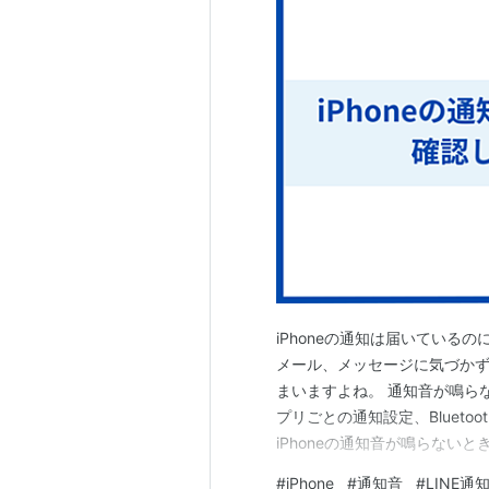
iPhoneの通知は届いている
メール、メッセージに気づか
まいますよね。 通知音が鳴ら
プリごとの通知設定、Bluet
iPhoneの通知音が鳴らな
整理します。 通知その物が届
#
iPhone
#
通知音
#
LINE通