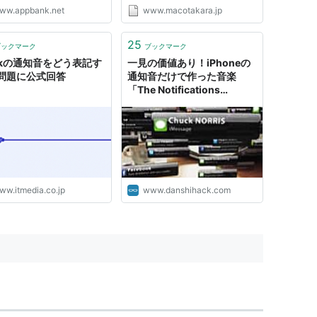
ww.appbank.net
www.macotakara.jp
25
ブックマーク
ブックマーク
ackの通知音をどう表記す
一見の価値あり！iPhoneの
問題に公式回答
通知音だけで作った音楽
「The Notifications
Song」｜男子ハック
ww.itmedia.co.jp
www.danshihack.com