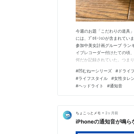
今週のお題「こだわりの道具」
には、ﾌﾟﾛﾓｰｼｮﾝが含まれて
参加中美女計画グループ ラン
イブレコーダー付けたての頃
何だか記録されていた。つま
全運転になった。自分的には
#
凹むねーシリーズ
#
ドライ
感じで慎重に行ったり、運転
#
ライフスタイル
#
女性タレ
におこなったり、スピードの記
#
ヘッドライト
#
通知音
•
ちょこっとメモ
2ヶ月前
iPhoneの通知音が