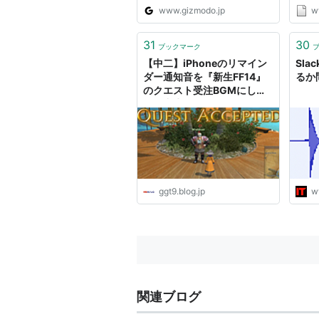
www.gizmodo.jp
w
31
30
ブックマーク
【中二】iPhoneのリマイン
Sl
ダー通知音を『新生FF14』
るか
のクエスト受注BGMにした
ら日常生活がクエスト化して
笑った #FF14 : 特報ガジェQ
ggt9.blog.jp
w
関連ブログ