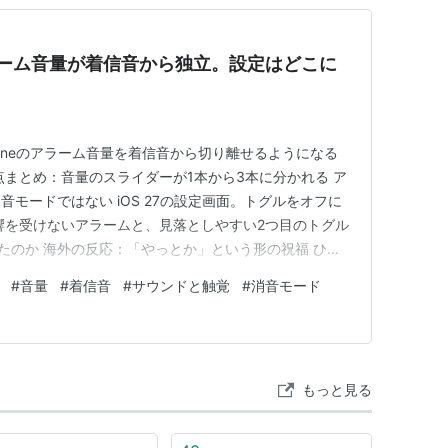
eのアラーム音量が着信音から独立。設定はどこに
Phoneのアラーム音量を着信音から切り離せるようになる
点まとめ：音量のスライダーが1本から3本に分かれる ア
モードではない iOS 27の設定画面。トグルをオフに
響を受けないアラームと、見落としやすい2つ目のトグル
ったのか 海外の反応：「やっとか」という形の祝福 ひと
回数が多い まとめ：分かれるのは3系統。正式版までの
#
音量
#
着信音
#
サウンドと触覚
#
消音モード
りです。 寝る前に音量ボタンを下げて、着信音を落とし
もっと見る