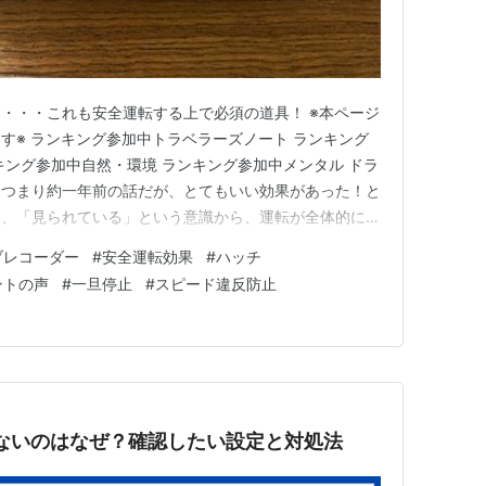
・・・これも安全運転する上で必須の道具！ ※本ページ
います※ ランキング参加中トラベラーズノート ランキング
キング参加中自然・環境 ランキング参加中メンタル ドラ
、つまり約一年前の話だが、とてもいい効果があった！と
り、「見られている」という意識から、運転が全体的に安
、車間距離をあけたり、一旦停止をしっかりとニ旦停止の
ブレコーダー
#
安全運転効果
#
ハッチ
の基本というか、必要なタイミングでの色んな確認を着実
ントの声
#
一旦停止
#
スピード違反防止
録機能はな…
鳴らないのはなぜ？確認したい設定と対処法