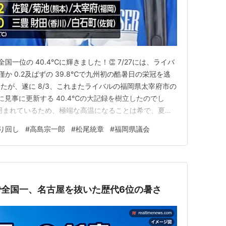
国一位の 40.4℃に輝きました！👏 7/27には、ライバ
僅か 0.2及ばずの 39.8℃で九州初の酷暑日の栄冠を逃
たが、遂に 8/3、これまたライバルの福岡県太宰府市の
後に見事に更新する 40.4℃の大記録を樹立したのでし
囲まれているため、極端な高温になることは希で、夏の
はあっても、この時期になっては関東の常勝地に敵うこと
り回し
#
高島宗一郎
#
松尾統章
#
福岡県議会
九州の過去最高値は 2018.8.13に記録した日田市の
℃で全国一、名古屋を抜いた歴代6位の暑さ