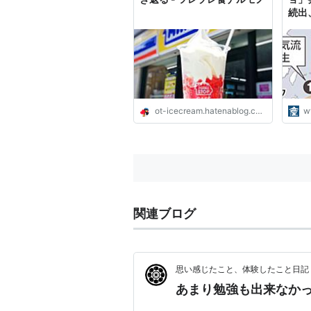
続出
に」
ot-icecream.hatenablog.com
w
関連ブログ
思い感じたこと、体験したこと日記
あまり勉強も出来なか