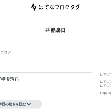
酷暑日
連ブログ
はてな
の事を指す。
はてな
はてな
Copyrig
解説の続きを読む
〜真冬日