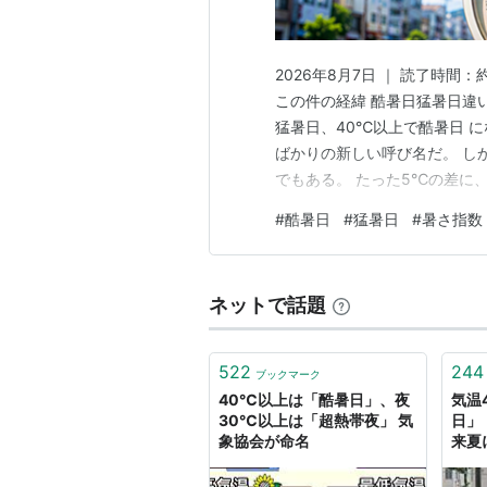
2026年8月7日 ｜ 読了時
この件の経緯 酷暑日猛暑日違
猛暑日、40℃以上で酷暑日 に
ばかりの新しい呼び名だ。 し
でもある。 たった5℃の差に
事でわかること 酷暑日は40度
#
酷暑日
#
猛暑日
#
暑さ指数
でもある 酷暑日は2022年、
物差し 今日あな…
ネットで話題
522
244
ブックマーク
40℃以上は「酷暑日」、夜
気温
30℃以上は「超熱帯夜」 気
日」
象協会が命名
来夏