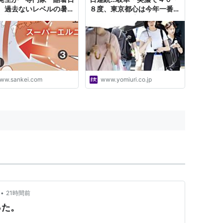
、過去ないレベルの暑さ
８度、東京都心は今年一番の
指摘
暑さ３７・１度
ww.sankei.com
www.yomiuri.co.jp
•
21時間前
った。