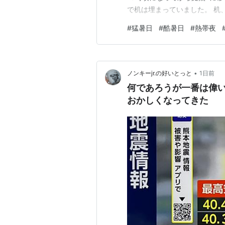
で机は埋まっていました。 机、
ので、かなり先の話ですが合
#
猛暑日
#
酷暑日
#
熱帯夜
を勉強しようかな？ と、どんな
方選び方全ガイド [ 高橋書店編
•
ノンキーjr.の好いとっと
1日前
何であろうが一番は偉い
おかしくなってきた