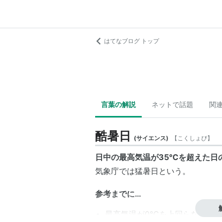
はてなブログ トップ
言葉の解説
ネットで話題
関
酷暑日
(
サイエンス
)
【
こくしょび
】
日中の最高気温が35℃を超えた日
気象庁では
猛暑日
という。
参考までに…
最高気温が0℃を上回らないと