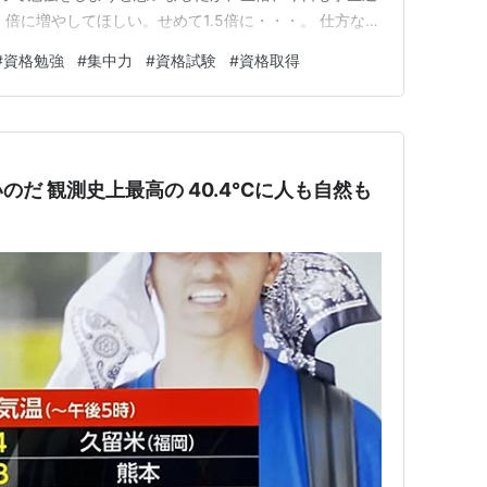
倍に増やしてほしい。せめて1.5倍に・・・。 仕方ない
格のため今現在勉強ている資格科目が終わった後に、次何
#
資格勉強
#
集中力
#
資格試験
#
資格取得
資格があるかを調べてみました。 2028年版 資格取り
集部 …
のだ 観測史上最高の 40.4℃に人も自然も