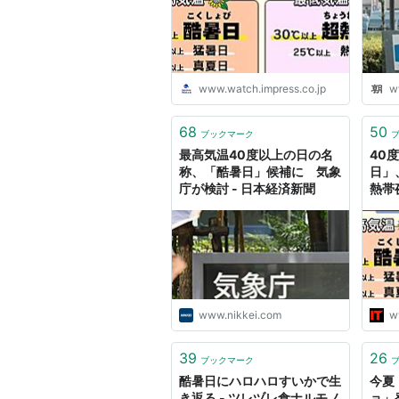
www.watch.impress.co.jp
w
68
50
ブックマーク
最高気温40度以上の日の名
40
称、「酷暑日」候補に 気象
日」
庁が検討 - 日本経済新聞
熱帯
自に
www.nikkei.com
w
39
26
ブックマーク
酷暑日にハロハロすいかで生
今夏
き返る - ツレヅレ食ナルモノ
ョ」