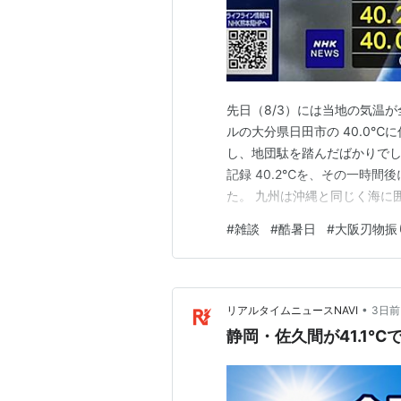
先日（8/3）には当地の気温が全
ルの大分県日田市の 40.0℃に
し、地団駄を踏んだばかりでし
記録 40.2℃を、その一時間
た。 九州は沖縄と同じく海に
走り頃には全国一を取ること
#
雑談
#
酷暑日
#
大阪刃物振
はありませんでした。 ちなみに、
39.9…
•
リアルタイムニュースNAVI
3日前
静岡・佐久間が41.1