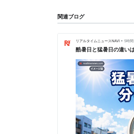
最低気温が0℃を上回らないと
最高気温が25℃を上回ると〜夏
関連ブログ
最高気温が30℃を上回ると〜真
最低気温が25℃を下回らないと
•
リアルタイムニュースNAVI
5時間
酷暑日と猛暑日の違い