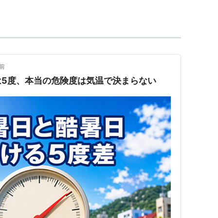
〜
冬日
日
夏日
〜熱帯夜
前
は5度、本当の危険度は気温で決まらない