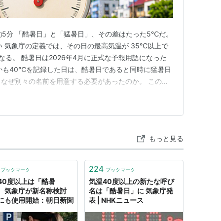
間：約5分 「酷暑日」と「猛暑日」、その差はたった5℃だ。
い 気象庁の定義では、その日の最高気温が 35℃以上で
なる。 酷暑日は2026年4月に正式な予報用語になった
かも40℃を記録した日は、酷暑日であると同時に猛暑日
、なぜ別々の名前を用意する必要があったのか。 この記
から、猛暑日とは5度差 40度の日は酷暑日にして猛暑日
民間から生まれた 猛暑日未満でも危ない、暑さ指数という
もっと見る
224
ブックマーク
ブックマーク
40度以上は「酷暑
気温40度以上の新たな呼び
 気象庁が新名称検討
名は「酷暑日」に 気象庁発
にも使用開始：朝日新聞
表 | NHKニュース