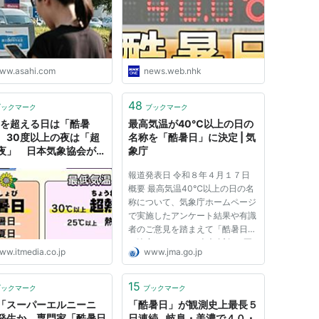
ww.asahi.com
news.web.nhk
48
ブックマーク
ブックマーク
度を超える日は「酷暑
最高気温が40℃以上の日の
、30度以上の夜は「超
名称を「酷暑日」に決定 | 気
夜」 日本気象協会が独
象庁
命名
報道発表日 令和８年４月１７日
概要 最高気温40℃以上の日の名
称について、気象庁ホームページ
で実施したアンケート結果や有識
者のご意見を踏まえて「酷暑日」
と決定しました。 本文 近年、夏
ww.itmedia.co.jp
www.jma.go.jp
に顕著な高温を記録する年が頻発
しており、40℃を超える気温が
毎年のように観測される状況を受
15
ブックマーク
ブックマーク
け、最高気温が40℃以上の日に
「スーパーエルニーニ
「酷暑日」が観測史上最長５
つい...
発生か 専門家「酷暑日
日連続…岐阜・美濃で４０・