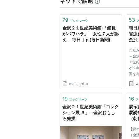
ネットで話題
79
53
ブックマーク
金沢２１世紀美術館:「館長
朝日
がパワハラ」 女性７人が訴
害虫
え－ 毎日ｊｐ(毎日新聞)
金沢
円形
＝金
１世
が２
害を
もか
mainichi.jp
w
宝展
た。
化庁
19
16
ブックマーク
ブ
が、害
金沢２１世紀美術館「コレク
展示
ション展 ３」 - 金沢おもし
展誘
ろ発掘
（朝
Yah
【森
（金