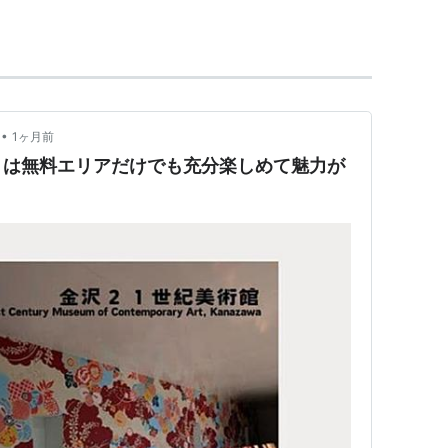
ンがありそれが形状的、動線的に少し曖昧な形で分
かれていてどこがメインエントランスなのか曖昧で
に開いている北口、この方向には兼六園が位置して
の飲食街として栄えている柿木畠南口である。
場が設置されている場所がメインの入り口なのだが
•
1ヶ月前
メートルほどの狭い通路で構成されている。
】は無料エリアだけでも充分楽しめて魅力が
ってもチケットセンターにたどり着くまでに様々な
の前庭にはパトリックプランの緑の橋が、それから
プラネットスカイなどによって様々に空間のなかで
に固執せず出来事や行為と言った時間的要素をもう
いる。グラフィックやボリュームといった様々要素
型上で確認し次々と様々なケースを繰り返す。