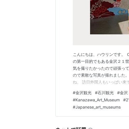
こんにちは、ハウリンです。 
の第一目的でもある金沢２１世
気を撮りたかったので頑張って
ので素敵な写真が撮れました。
ね。 訪日外国人もいっぱい来
こ以外にもいろんな所から敷地
#
金沢観光
#
石川観光
#
金沢
ー・エリアソンの「カラー・
#
Kanazawa_Art_Museum
#
2
木の奥にあるシルバーの作品はL
#
Japanese_art_museums