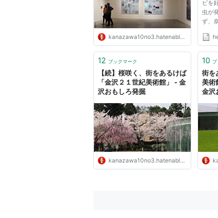
ビを
虫が
ず、
して
kanazawa10no3.hatenablog.com
h
を危
を示
今も
12
10
ブックマーク
ブ
によ
【続】桜咲く、街をあるけば
街を
く...
「金沢２１世紀美術館」 - 金
美術
沢おもしろ発掘
金沢
kanazawa10no3.hatenablog.com
ka