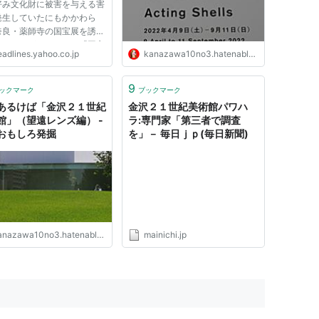
好み文化財に被害を与える害
発生していたにもかかわら
奈良・薬師寺の国宝展を誘致
いたことがわかった。「国宝
eadlines.yahoo.co.jp
kanazawa10no3.hatenablog.com
険にさらす」と文化庁が難色
し実現しなかったが、害虫は
根絶できていない。 ２１美
9
ックマーク
ブックマーク
ると、２０１１年８月にい
あるけば「金沢２１世紀
金沢２１世紀美術館パワハ
館」（望遠レンズ編） -
ラ:専門家「第三者で調査
おもしろ発掘
を」－ 毎日ｊｐ(毎日新聞)
nazawa10no3.hatenablog.com
mainichi.jp