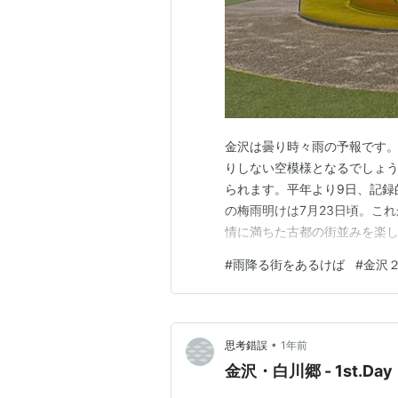
金沢は曇り時々雨の予報です。
りしない空模様となるでしょう
られます。平年より9日、記録
の梅雨明けは7月23日頃。こ
情に満ちた古都の街並みを楽し
へ歩き、週末のネタ仕入れです
#
雨降る街をあるけば
#
金沢
テーマに公共性や自由、ルール
を機に企画され、現代美術だけ
•
思考錯誤
1年前
金沢・白川郷 - 1st.Day