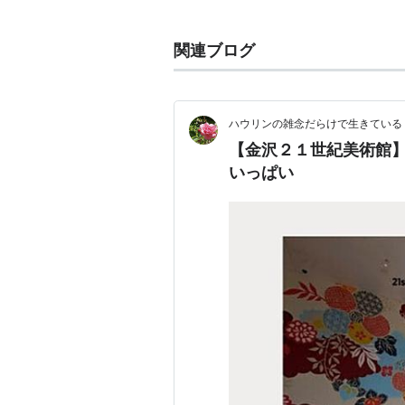
この建物には有料ゾーンと無料ゾー
割されている。入り口は4箇所に分
関連ブログ
ある。市役所に面した西口、商店街
いる。本田通り口の東口、そして夜
東口にはロッカーとチケット売り
ハウリンの雑念だらけで生きている
4箇所どこをみても天井は低く幅2
【金沢２１世紀美術館
それとは反対側の市役所口から入
いっぱい
空間体験ができる。市民ギャラリー
天井にはジェームスタレルのブルー
表現がなされている。
SANAAの手法は従来の建築言語
一つの次元として空間に組み込んで
を繰り返しスタディし、常それを模