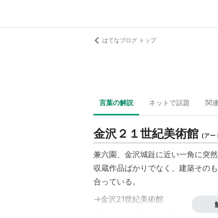
はてなブログ トップ
言葉の解説
ネットで話題
関
金沢２１世紀美術館
(
アー
兼六園、金沢城趾に近い一角に突然
収蔵作品ばかりでなく、建築そのも
合っている。
→金沢21世紀美術館
設計者の妹島和世＋西沢立衛・SA