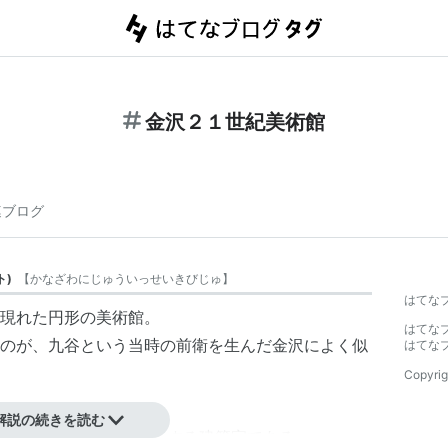
金沢２１世紀美術館
連ブログ
ト
)
【
かなざわにじゅういっせいきびじゅ
】
はてな
現れた円形の美術館。
はてな
のが、九谷という当時の前衛を生んだ金沢によく似
はてな
Copyrig
解説の続きを読む
NAAは、今や日本を代表する建築家である。