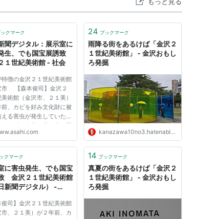
もっと見る
24
ブックマーク
ブックマーク
新聞デジタル：展示室に
雨降る街をあるけば「金沢２
発生、でも国宝展誘致
１世紀美術館」 - 金沢おもし
２１世紀美術館 - 社会
ろ発掘
が特徴の金沢２１世紀美術館
沢市 【森本俊司】金沢２
紀美術館（金沢市、２１美）
年前、カビを好み文化財に被
与える害虫が発生していたに
かわらず、奈良・薬師寺の国
ww.asahi.com
kanazawa10no3.hatenablog.com
を誘致していたことがわかっ
「国宝を危険にさらす」と文
が難色を示し実現しなかった
14
ックマーク
ブックマーク
虫は今も根絶できていな...
室に害虫発生、でも国宝
真夏の街をあるけば「金沢２
致 金沢２１世紀美術館
１世紀美術館」 - 金沢おもし
日新聞デジタル） -
ろ発掘
oo!ニュース
本俊司】金沢２１世紀美術館
沢市、２１美）が２年前、カ