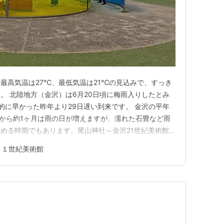
最高気温は27℃、最低気温は21℃の見込みで、すっき
。 北陸地方（金沢）は6月20日頃に梅雨入りしたとみ
的に早かった昨年より29日遅い到来です。 金沢の平年
れから約1ヶ月は雨の日が増えますが、濡れた石畳など雨
める時期でもあります。尾山神社～金沢21世紀美術館
。笑 「路上、お邪魔ですか？」は、都市の「路上」を
２１世紀美術館
の境界を探る展覧会です。路上観察学会の創設40周年
でなくゲームや大道…