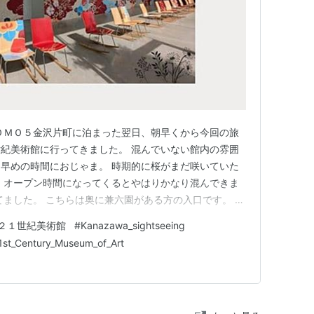
ＯＭＯ５金沢片町に泊まった翌日、朝早くから今回の旅
紀美術館に行ってきました。 混んでいない館内の雰囲
早めの時間におじゃま。 時期的に桜がまだ咲いていた
 オープン時間になってくるとやはりかなり混んできま
てました。 こちらは奥に兼六園がある方の入口です。 こ
内に入る事が出来ます。 すぐにカラフルなオラファ
２１世紀美術館
#
Kanazawa_sightseeing
アクティヴィティ・ハウス」が目に飛び込んできます。
1st_Century_Museum_of_Art
AR/ フェルナンド・…