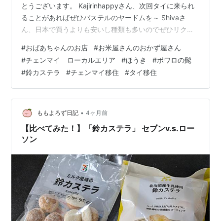
とうございます。 Kajirinhappyさん、次回タイに来られ
ることがあればぜひパステルのヤードムを～ Shivaさ
ん、日本で買うよりも安いし種類も多いのでぜひリクエ
ストしてみてください。 さて、雨季にちょっと入り始め
#
おばあちゃんのお店
#
お米屋さんのおかず屋さん
たチェンマイです。 朝からパラパラと雨が降ったり、雨
#
チェンマイ ローカルエリア
#
ほうき
#
ポワロの髭
が降る前の雨のにおいや、少し湿った風を感じる日がこ
#
鈴カステラ
#
チェンマイ移住
#
タイ移住
こ最近は多くなってきました。 そんな季節の変わり目で
すが、ローカルエリアではいつも通りの朝が始まってい
ます。 タイ料理を出す屋台ができたのかな？ by かなぴ
ー 自宅コン…
•
ももよろず日記
4ヶ月前
【比べてみた！】「鈴カステラ」 セブンv.s.ロー
ソン