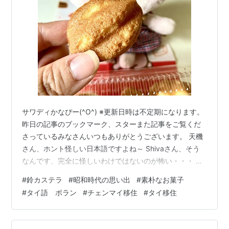
サワディかなぴー(^O^) ※更新日時は不定期になります。
昨日の記事のブックマーク、スターまた記事をご覧くだ
さっているみなさんいつもありがとうございます。 天機
さん、ホント怪しい日本語ですよね～ Shivaさん、そう
なんです、完全に怪しいわけではないのが怖い・・・ ザ
ボン犬さん、なぜか防虫剤ではマルが多いですね（笑）
#
鈴カステラ
#
昭和時代の思い出
#
素朴なお菓子
Kajirinhappyさん、こういう商品ってクオリティも疑わし
#
タイ語 ボラン
#
チェンマイ移住
#
タイ移住
いですよね～ ネコママさん、チェンマイでも産地偽造の
りんごが売ってます💦 家系金融の企画立案者さん、デザ
インでしているのでしょうね。 さて、おばあちゃんのお