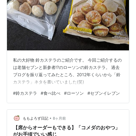
私の大好物 鈴カステラのご紹介です。 今回ご紹介するの
は老舗セブンと新参者!?のローソンの鈴カステラ。 過去
ブログを振り返ってみたところ、2012年くらいから「鈴
カステラ」ネタを書いていました(笑)
#
鈴カステラ
#
食べ比べ
#
ローソン
#
セブンイレブン
•
ももよろず日記
8ヶ月前
【席からオーダーもできる】「コメダのおやつ」
がお手頃でいい感じ