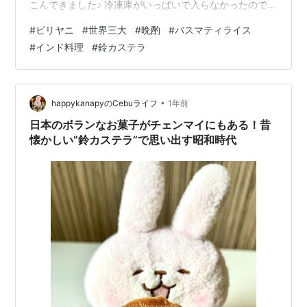
こんできました♪ 冷凍庫がいっぱいで入らなかったので、
その日の晩ご飯でいただきました🍴 スパイス香るチキン
#
ビリヤニ
#
世界三大
#
晩酌
#
バスマティライス
ビリヤニはレンチン、肉団子黒酢炒めはフライパンで温
#
インド料理
#
鈴カステラ
めるだけ！ 帰宅後チョイ疲れが出て休んでいる間にこの
2品は夫が調理!?してくれたので黙ってましたが…肉団子
には野菜をチョイ足ししても良かったかも知れません♪ ラ
ンキング参加中おうちごはん* 初めてのビリヤニ、香辛料
•
happykanapyのCebuライフ
1年前
がなんとも複雑でスパイシー！…
日本のボランなお菓子がチェンマイにもある！昔
懐かしい”鈴カステラ”で思い出す昭和時代