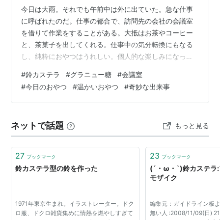
今日は大雨。それでも午前中は外に出ていた。急な仕事
に呼ばれたのだ。仕事の都合で、訪問先の会社の会議室
を借りて作業をすることがある。大抵はお茶やコーヒー
と、茶菓子を出してくれる。仕事中の気分転換にもなる
し、純粋におやつはうれしい。個人的な楽しみになって
いる。 夏帆―The Tale of KAHO― 作者:村上春樹 新潮社
#
鈴カステラ
#
グラニュー糖
#
会議室
Amazon 今日はその茶菓子に、鈴カステラがあった。小
#
今日のおやつ
#
温かいおやつ
#
奇妙な出来事
麦粉やベーキングパウダーや卵をつかった生地を、小さ
なタコ焼き型みたいな鉄板で球形に焼いて、グラニュー
糖をまぶしたお菓子だ。ごくありふれたお菓子ではある
ネットで話題
もっと見る
けれど、こういった茶菓子として菓子盆に盛られている
のは珍しい。 「たく…
27
23
ブックマーク
ブックマーク
鈴カステラ型の鈴を作った
(´・ω・`)鈴カステ
モザイク
1971年東京生まれ。イラストレーター。ドク
編集元：ガイドライン板より
ロ服、ドクロ雑貨集めに情熱を燃やしすぎて
無い人 :2008/11/09(日) 21