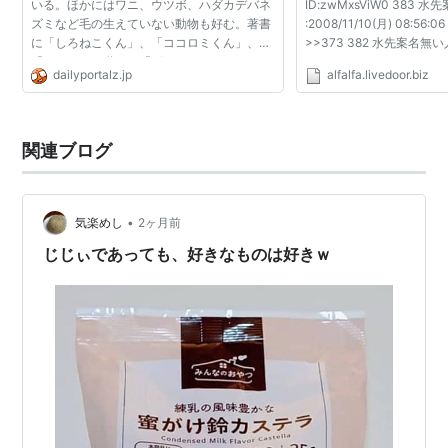
いる。ほかにはワニ、ウツボ、ハダカデバネ
ID:zwMxsViW0 383 
ズミなど毛の生えていない動物も好む。著書
:2008/11/10(月) 08:56:0
に「しろねこくん」、「ココロミくん」、
>>373 382 水先案名無い人 
「ひとみしり道」、「ばかスイーツ」などが
03:56:29 ID:LvgiP7D
dailyportalz.jp
alfalfa.livedoor.biz
ある。（動画インタビュー） 前の記事：遠藤
ｫﾙﾀﾞが充実しました
周作は遠隔操作だ！...
関連ブログ
•
気楽めし
2ヶ月前
じじぃであっても、好きなものは好きｗ