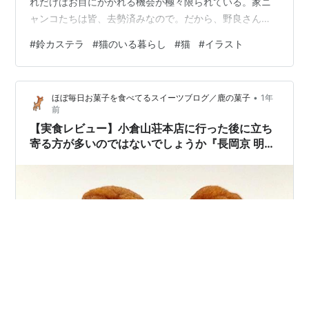
れだけはお目にかかれる機会が極々限られている。家ニ
ャンコたちは皆、去勢済みなので。だから、野良さんを
見かけたときは鈴カステラ、チャンス*･゜ﾟ･*:.｡..｡.:*･゜
#
鈴カステラ
#
猫のいる暮らし
#
猫
#
イラスト
あの、もふもふでぶりんぶりんな鈴カステラを拝めない
かとちょっとだけ試みてしまう。まぁ...近距離から野良
さんの背後をとるなんてことは至難の業なんですが(^_^;)
•
ほぼ毎日お菓子を食べてるスイーツブログ／鹿の菓子
1年
で、です。そんな鈴カステラのことを常日頃から頭の片
前
隅で考えていたところ...こんなアイテムを発見し思わず
【実食レビュー】小倉山荘本店に行った後に立ち
購…
寄る方が多いのではないでしょうか『長岡京 明月
菓寮』の焼き菓子人気No.1の「鈴カステラ」と季
節限定の「鈴カステラ 苺」