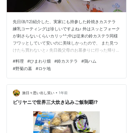
先日(8/12)紹介した、実家にも持参した鈴焼きカステラ
練乳コーティングは珍しいですよね♪ 外はスッとフォーク
が刺さらないくらいカリッ^^;中は従来の鈴カステラ同様
フワッとしていて安いのに美味しかったので、 また見つ
けたら買わないと♪ 先日義父母のお墓参りに行った帰りに
寄ったひまわり畑 ひまわり、なんと項垂れているではな
#
料理
#
ひまわり畑
#
鈴カステラ
#
鶏ハム
いですか～(＠_＠;) 道を挟んで建っているのが その昔、
#
野菊の墓
#
ロケ地
🎥野菊の墓のロケで使われた御屋敷（蔵）らしいです!?
松田聖子さんの映画デビュー作、1981年8月8日公開とい
うことは…44年前😲 道を進みくるっと反対側に回ってみ
ました 向日葵は太陽を追って向きをかえながら成長する
•
旅日々思い出し笑い
1年前
の…
ビリヤニで世界三大炊き込みご飯制覇!?