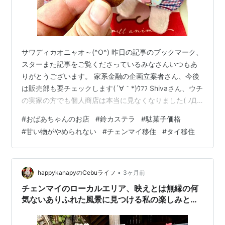
サワディカオニャオ～(^O^) 昨日の記事のブックマーク、
スターまた記事をご覧くださっているみなさんいつもあ
りがとうございます。 家系金融の企画立案者さん、今後
は販売部も要チェックします(´∀｀*)ｳﾌﾌ Shivaさん、ウチ
の実家の方でも個人商店は本当に見なくなりました( ﾉД`)
ｼｸｼｸ… さて、チェンマイに来てからと言うもの、食事の
#
おばあちゃんのお店
#
鈴カステラ
#
駄菓子価格
後にちょこっとだけ甘い物をつまみたくなるのがすっか
#
甘い物がやめられない
#
チェンマイ移住
#
タイ移住
り習慣になってしまいました。 とは言え、毎日ケーキ１
個のような甘い物を食べていては太ってしまうし、体に
もよくありません。 そして、そもそもそんなに量をたく
さん食べたいわけではなく、食事でしょっぱい物を食べ
•
happykanapyのCebuライフ
3ヶ月前
た口直…
チェンマイのローカルエリア、映えとは無縁の何
気ないありふれた風景に見つける私の楽しみと
は？