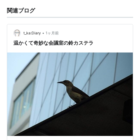
関連ブログ
•
t_ka:Diary
1ヶ月前
温かくて奇妙な会議室の鈴カステラ