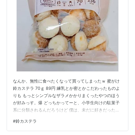
なんか、無性に食べたくなって買ってしまったｗ 蜜がけ
鈴カステラ 70ｇ 89円 練乳とか密とかこだわったものよ
りも もっとシンプルなザラメかかりまくったやつのほう
が好みっす。爆 どっちかってーと、小学生向けの駄菓子
系に分類されるんだろうけど 僕は、未だに好きだったり
しますｗ こういうのを食べるシニア、しかも男性。（さ
#
鈴カステラ
らに言えば、酒もタバコも呑むｗ） ってのは珍しいのか
もね＾＾； 美味しゅうございました♪ ごちそうさまでし