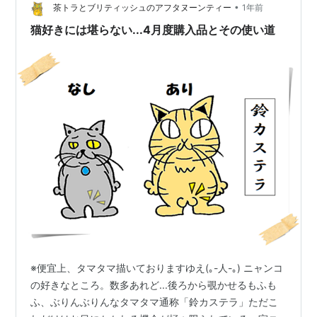
店ではお菓子やパンなども日替わりでいろいろ出ていま
•
茶トラとブリティッシュのアフタヌーンティー
1年前
す。 野…
猫好きには堪らない...4月度購入品とその使い道
※便宜上、タマタマ描いておりますゆえ(｡-人-｡) ニャンコ
の好きなところ。数多あれど...後ろから覗かせるもふも
ふ、ぶりんぶりんなタマタマ通称「鈴カステラ」ただこ