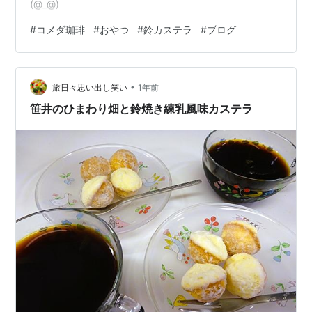
(@_@)
#
コメダ珈琲
#
おやつ
#
鈴カステラ
#
ブログ
•
旅日々思い出し笑い
1年前
笹井のひまわり畑と鈴焼き練乳風味カステラ