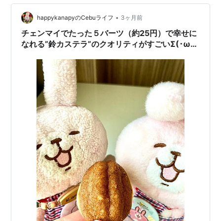
た＾人＾ ランキング参加中食べ物
•
happykanapyのCebuライフ
3ヶ月前
チェンマイでたった５バーツ（約25円）で幸せに
なれる”鈴カステラ”のクオリティがすごいΣ(･ω･
ﾉ)ﾉ！