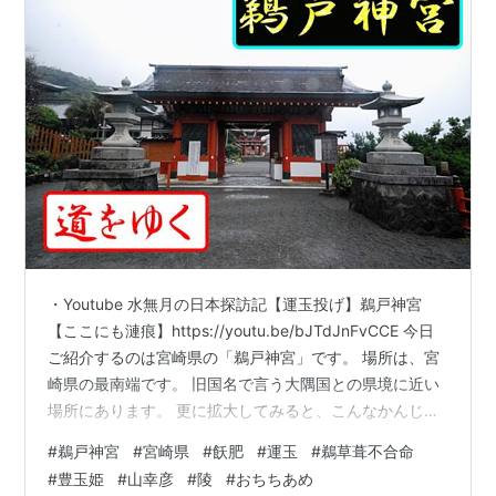
・Youtube 水無月の日本探訪記【運玉投げ】鵜戸神宮
【ここにも漣痕】https://youtu.be/bJTdJnFvCCE 今日
ご紹介するのは宮崎県の「鵜戸神宮」です。 場所は、宮
崎県の最南端です。 旧国名で言う大隅国との県境に近い
場所にあります。 更に拡大してみると、こんなかんじで
す。 先日お伝えした青島神社と同じく海岸と山がせめぎ
#
鵜戸神宮
#
宮崎県
#
飫肥
#
運玉
#
鵜草葺不合命
合っている場所にあります。 最寄りに飫肥城があります
#
豊玉姫
#
山幸彦
#
陵
#
おちちあめ
ので、訪問の際は流れで飫肥城もオススメです。 古い町