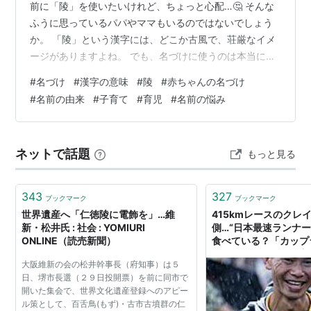
前に「陵」を使いたいけれど、ちょっと心配…🤔 そんな
ふうに思っているパパやママもいるのではないでしょう
か。 「陵」という漢字には、どこか古風で、荘厳なイメ
ージがありますよね。 でも、名づけに使うのは本当に大
丈夫なのでしょうか？ 今回は、名づけに「陵」を使うこ
#
名づけ
#
漢字の意味
#
陵
#
赤ちゃんの名づけ
とのメリットやデメリット、そして後悔しないためのポ
#
名前の由来
#
子育て
#
育児
#
名前の悩み
イントを詳しく解説していきます。 「陵」が持つ一般的
なイメージとは 「陵」という漢字には、「高く盛り上が
った丘」や「おか」といった意味があります。 また、天
ネットで話題
もっと見る
皇や皇后のお墓を指す「御陵（ごりょう）」のように、
荘厳で高貴なイメージも持ち合わせて…
343
327
ブックマーク
ブックマーク
世界遺産へ「仁徳陵に電飾を」…維
415kmレースのクレ
新・松井氏 : 社会 : YOMIURI
側…“日本最速ランナー
ONLINE（読売新聞）
食べている？「カップ
ーツも食べない」「主
大阪維新の会の松井幹事長（府知事）は５
す」（千葉弓子）
日、堺市長選（２９日投開票）を前に同市で
開いた集会で、世界文化遺産登録へのアピー
ル策として、百舌鳥(もず)・古市古墳群の仁