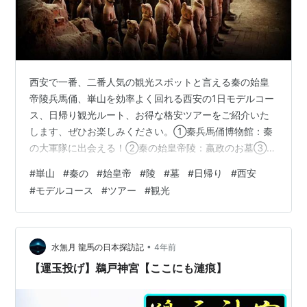
西安で一番、二番人気の観光スポットと言える秦の始皇
帝陵兵馬俑、崋山を効率よく回れる西安の1日モデルコー
ス、日帰り観光ルート、お得な格安ツアーをご紹介いた
します、ぜひお楽しみください。①秦兵馬俑博物館：秦
の大軍隊に出会える！②秦の始皇帝陵：嬴政のお墓③西
岳廟：陝西省の故宮④崋山：「険しさ」で知られている
#
崋山
#
秦の
#
始皇帝
#
陵
#
墓
#
日帰り
#
西安
五名山のひとつお客様の声1⃣日程：朝07:00、西安市内
#
モデルコース
#
ツアー
#
観光
のお泊りホテルお出迎えします。お出迎え後、日本語ガ
イド付きご専用車で東郊外へ(約1時間)。着後、電気カー
トや徒歩で秦始皇帝陵を守る兵馬俑をご案内いたします
(約2時間)。 嬴政のお墓(秦始皇帝陵) ドローンにより空撮
•
水無月 龍馬の日本探訪記
4年前
した秦始皇帝贏政のお墓(秦陵…
【運玉投げ】鵜戸神宮【ここにも漣痕】