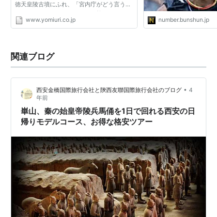
徳天皇陵古墳にふれ、「宮内庁がどう言うか
はあるけどイルミネーションで飾ってみよ
www.yomiuri.co.jp
number.bunshun.jp
う、中を見学できるようにしようと色んなア
イデアを出して初めて...
関連ブログ
•
西安金橋国際旅行会社と陝西友聯国際旅行会社のブログ
4
年前
崋山、秦の始皇帝陵兵馬俑を1日で回れる西安の日
帰りモデルコース、お得な格安ツアー