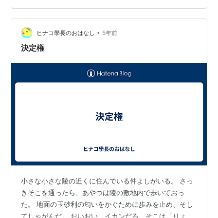
並み、街に小川が流れ、小川には鯉が泳いでいるという
風流な街です。 駐車場から鵜戸神宮まではこんな感じの
階段を登っていきます。 鵜戸神宮の全貌です。 こんな…
•
ヒナコ學長のおはなし
5年前
決定権
小さな小さな陵の近くに住んでいる仲よしがいる。 さっ
きそこを通ったら、あやつは陵の敷地内で歩いておっ
た。 地面の玉砂利の匂いをかぐために歩みを止め、そし
てしゃがんだ。 おいおい、イカンだろ、そこは「りょ