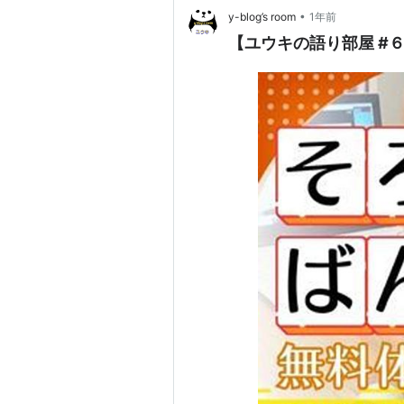
•
y-blog’s room
1年前
【ユウキの語り部屋 #