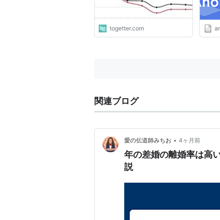
togetter.com
a
関連ブログ
•
愛の伝道師みちお
4ヶ月前
年の差婚の離婚率は高
説