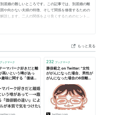
が別居婚の難しいところです。この記事では、別居婚の離
原因や向かない夫婦の特徴、そして関係を修復するための
に解説します。二人の関係をより良くするためのヒントが
後までお読みください。 別居婚の離婚率は本当に高
別居婚に特化した公的な離婚率データは存在しない 別居
、気になっている方は多いでしょ…
もっと見る
232
ブックマーク
ブックマーク
テーマパーク好きだと離
勝俣範之 on Twitter: "女性
が高いという噂があっ
ががんになった場合、男性が
→趣味に関する「価値観
がんになった場合の6倍離婚
い」によるトラブルが本
率が増えるという有名なエビ
気をつけたい
デンスがあります。出典：
Cancer. 2009 Nov
15;115(22):5237-42
https://t.co/d8lnKkOJPH"
ogetter.com
twitter.com