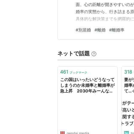
面、心の距離が開きやすいの
婚率の実態から、行き詰まる
具体的な解決策までを網羅的
見つかるはずですので、ぜひ最
#
別居婚
#
離婚
#
離婚率
い？実態と現状から読み解く 
婚の離婚率が高いのかどうか
ネットで話題
461
318
ブックマーク
この国はいったいどうなって
妻が
しまうのか未婚率と離婚率が
婚率
急上昇 2030年みーんな一
て…
人暮らし日本から家族が消え
の違
てなくなる
質で
gendai.media
t