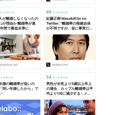
89
ブックマーク
ブックマーク
人が離婚しなくなったの
紀藤正樹 MasakiKito on
愛｣が理由か 離婚率が過
Twitter: "離婚率の根拠自体
0年間で最低水準に
が不明ですが、仮に事実だと
しても田中会長はこの異常に
低い離婚率が統一教会の精神
的圧力の結果であることの問
題性を全く感じないのでしょ
うね=離婚率は2％以下と少
なく多くのカップルは幸福円
満に過ごしている&gt;【速
yokeizai.net
twitter.com
報】統一教…
https://t.co/46xpCXMNAC
54
"
ブックマーク
ブックマーク
年婚の離婚率が低いの
男性が女性より5歳以上年上
「同い年婚したから」で
の場合、カップル離婚率は平
い
均より1/6に減少する - メン
ズサイゾー