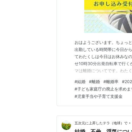
おはようございます。ちょっ
出勤している時間帯に今日から
てわたくしは今日はお休みな
せ10時30分出発自転車で行く
マは離婚についてです。わた
婚する方が多いという現実 20
#
結婚
#
離婚
#
離婚率
#
20
もが小さい若年層の離婚も多い 2
#
子ども家庭庁の廃止を求めま
親世帯も上昇傾向一般世帯総数
#
児童手当や子育て支援金
•
五次元に上昇したテラ（地球）で
結婚、不倫、浮気につ