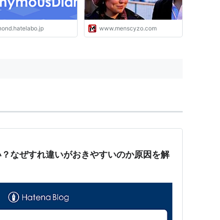
nond.hatelabo.jp
www.menscyzo.com
い？なぜすれ違いがおきやすいのか原因を解