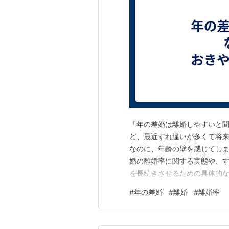
「年の差婚は離婚しやすいと
ど、最近すれ違いが多くて将
なのに、年齢の壁を感じてし
婚の離婚率に関する実態や、
を長続きさせるための具体的
で、漠然とした不安が解消さ
#
年の差婚
#
離婚
#
離婚率
れるはずです。 年の差婚の離
差が広がるほど離婚リスクが上