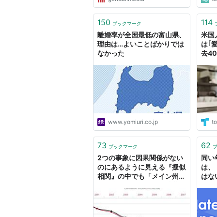
150
114
ブックマーク
離婚率が全国最低の富山県、
米国
理由は…よいことばかりでは
は｢
なかった
去4
www.yomiuri.co.jp
to
73
62
ブックマーク
2つの事象に因果関係がない
同い
のにあるように見える『擬似
は、
相関』の中でも「メイン州の
はな
離婚率とマーガリンの消費
量」の相関係数が高すぎて面
白い