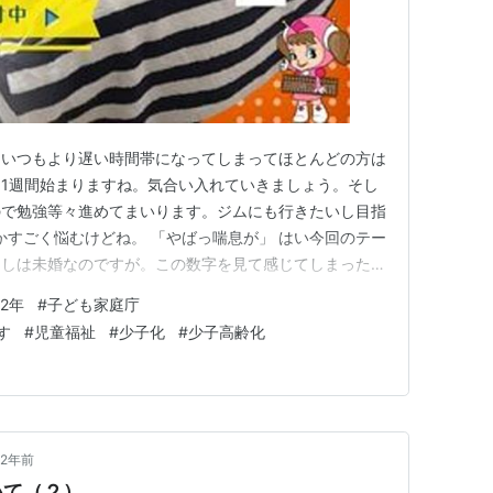
といつもより遅い時間帯になってしまってほとんどの方は
1週間始まりますね。気合い入れていきましょう。そし
ので勉強等々進めてまいります。ジムにも行きたいし目指
かすごく悩むけどね。 「やばっ喘息が」 はい今回のテー
くしは未婚なのですが。この数字を見て感じてしまった離
22年のデータによると約35％ 熟年離婚が多い中で子ど
22年
#
子ども家庭庁
022年のものですが熟年離婚は23.5% リンク ひとり
す
#
児童福祉
#
少子化
#
少子高齢化
に占…
2年前
いて（２）