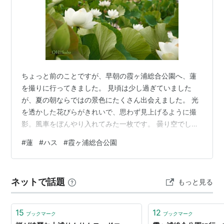
ちょっと前のことですが、早朝の霞ヶ浦総合公園へ、蓮
を撮りに行ってきました。 見頃は少し過ぎていました
が、夏の朝ならではの景色にたくさん出会えました。 光
を透かした花びらがきれいで、思わず見上げるように撮
影。風車をぼんやり入れてみた一枚です。 曇り空でした
が、逆光で見る蓮は花びらがふんわり透けて、とてもき
#
蓮
#
ハス
#
霞ヶ浦総合公園
れいでした。 仲良く並んだつぼみも気になってパシャリ
寄り添うつぼみが、親子みたいでかわいらしかったで
す。 花びらが全部落ちると、こんな姿に… シャワーヘッ
ネットで話題
もっと見る
ドみたいで、私はこれも結構好きです。花だけじゃな
く、咲いた後まで楽しめるのが蓮の魅力です。 大きな水
滴はありませんでしたが、小さな雫が葉の上…
15
12
ブックマーク
ブックマーク