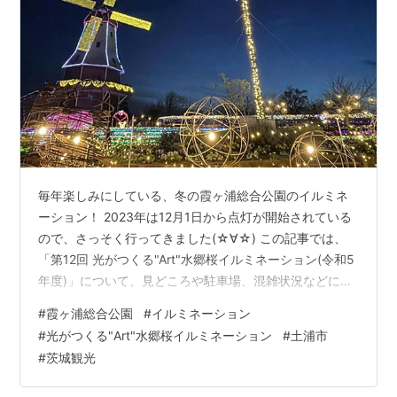
毎年楽しみにしている、冬の霞ヶ浦総合公園のイルミネ
ーション！ 2023年は12月1日から点灯が開始されている
ので、さっそく行ってきました(☆∀☆) この記事では、
「第12回 光がつくる"Art"水郷桜イルミネーション(令和5
年度)」について、見どころや駐車場、混雑状況などにつ
いてお伝えしていきます(^^)/ \霞ヶ浦総合公園のイルミネ
#
霞ヶ浦総合公園
#
イルミネーション
ーション2022の様子はこちらから♪/ www.one-
#
光がつくる"Art"水郷桜イルミネーション
#
土浦市
access.work
#
茨城観光