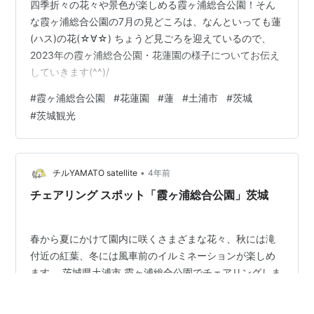
四季折々の花々や景色が楽しめる霞ヶ浦総合公園！そん
な霞ヶ浦総合公園の7月の見どころは、なんといっても蓮
(ハス)の花(☆∀☆) ちょうど見ごろを迎えているので、
2023年の霞ヶ浦総合公園・花蓮園の様子についてお伝え
していきます(^^)/
#
霞ヶ浦総合公園
#
花蓮園
#
蓮
#
土浦市
#
茨城
#
茨城観光
•
チルYAMATO satellite
4年前
チェアリング スポット「霞ヶ浦総合公園」茨城