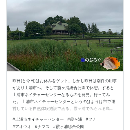
昨日(と今日)はお休みをゲット。しかし昨日は別件の用事
があり土浦市へ。そして霞ヶ浦総合公園で休憩。すると
土浦市ネイチャーセンターなるものを発見。行ってみ
た。 土浦市ネイチャーセンターというのはようは市で運
営している自然体験施設である。霞ヶ浦でみられる鳥類
の紹介だったり、ドングリや各種植物の解説や展示な
#
土浦市ネイチャーセンター
#
霞ヶ浦
#
フナ
ど。入館料は無料。 しかし私はここに入って水槽展示が
#
アオウオ
#
ナマズ
#
霞ヶ浦総合公園
あるのを発見した。1階は世界の珍しい魚がいろいろい