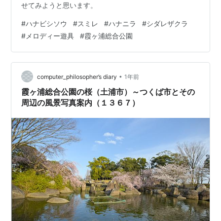
せてみようと思います。
#
ハナビシソウ
#
スミレ
#
ハナニラ
#
シダレザクラ
#
メロディー遊具
#
霞ヶ浦総合公園
•
computer_philosopher’s diary
1年前
霞ヶ浦総合公園の桜（土浦市）～つくば市とその
周辺の風景写真案内（１３６７）