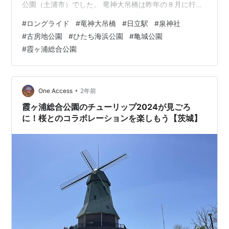
公園（土浦市）でした。 竜神大吊橋は昨年の８月に行き
ましたが、そのとき初めてゴールデンウィークには鯉の
#
ロングライド
#
竜神大吊橋
#
日立駅
#
泉神社
ぼりが素晴らしいという写真があったので、今年はゴー
#
古房地公園
#
ひたち海浜公園
#
亀城公園
ルデンウイークに行くことに決めていました。先週も各
#
霞ヶ浦総合公園
地の鯉のぼりを周りましたが、竜神大吊橋の鯉のぼりは
規模が違く本当に素晴らしかったです。 そのあとは竜神
大吊橋から日立駅に向かいましたが、県道37号線は思っ
たより傾斜があり、ヒルクライムと呼べる道路…
•
One Access
2年前
霞ヶ浦総合公園のチューリップ2024が見ごろ
に！桜とのコラボレーションを楽しもう【茨城】