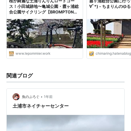
桜が綺麗な土浦りんりんロードコー
霞ヶ浦総合公園に行って
ス！小田城跡地〜亀城公園・霞ヶ浦総
∀ﾟ*) - ちまりんのゆ
合公園サイクリング【BROMPTON・
GOPRO】 - ひよ夫婦smile・グルメ旅
行記
www.lepommier.work
chimaring.hatenablo
関連ブログ
•
魚のぶろぐ
1年前
土浦市ネイチャーセンター