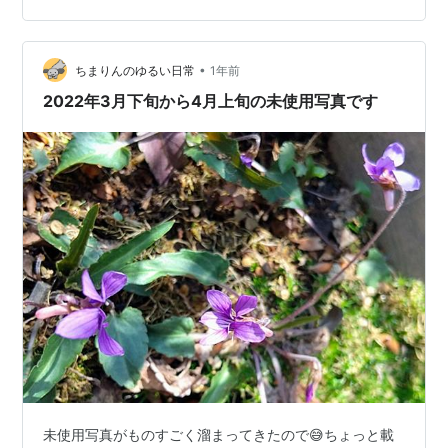
て、サカサナマズだとか、ピラニアの一種だとか、アル
ビノのシルバーアロワナなどが飼育されていたが、巨大
なパロットファイヤーシクリッドなどもいて、誰かが捨
•
ちまりんのゆるい日常
1年前
てたようとしたのを引き取ったのか、または霞ヶ浦…
2022年3月下旬から4月上旬の未使用写真です
未使用写真がものすごく溜まってきたので😅ちょっと載