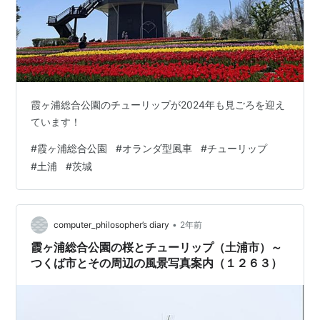
霞ヶ浦総合公園のチューリップが2024年も見ごろを迎え
ています！
#
霞ヶ浦総合公園
#
オランダ型風車
#
チューリップ
#
土浦
#
茨城
•
computer_philosopher’s diary
2年前
霞ヶ浦総合公園の桜とチューリップ（土浦市）～
つくば市とその周辺の風景写真案内（１２６３）