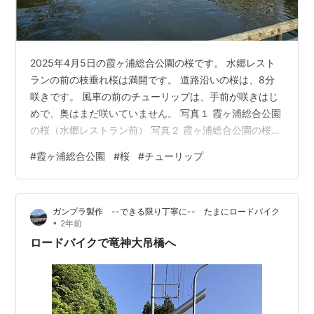
2025年4月5日の霞ヶ浦総合公園の桜です。 水郷レスト
ランの前の枝垂れ桜は満開です。 道路沿いの桜は、8分
咲きです。 風車の前のチューリップは、手前が咲きはじ
めで、奥はまだ咲いていません。 写真１ 霞ヶ浦総合公園
の桜（水郷レストラン前） 写真２ 霞ヶ浦総合公園の桜
写真３ 霞ヶ浦総合公園のチューリップ
#
霞ヶ浦総合公園
#
桜
#
チューリップ
ガンプラ製作 --できる限り丁寧に-- たまにロードバイク
•
2年前
ロードバイクで竜神大吊橋へ