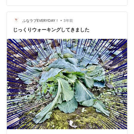
ましたが歩き出したら気持ちよくて、どんどんズンズン
歩いちゃいました♪途中で娘のお友達Kちゃんのママに会
って、10分くらい話しました。ペットのこ…
•
ふなラブEVERYDAY！
3年前
じっくりウォーキングしてきました