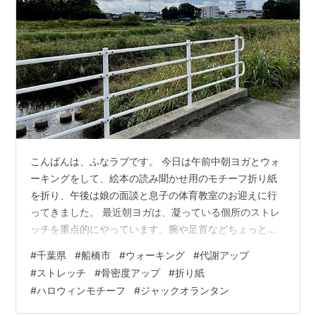
こんばんは、ふなラブです。 今日は午前中朝ヨガとウォ
ーキングをして、絵本の読み聞かせ用のモチーフ折り紙
を折り、午後は娘の面談と息子の体育教室のお迎えに行
ってきました。 最近朝ヨガは、凝っている個所のストレ
ッチを重点的にやっています。腕や足首などちょっとケ
アしにくいところをほぐすと、一気に軽くなってスッキ
#
千葉県
#
船橋市
#
ウォーキング
#
代謝アップ
リしますね。 ウォーキングは、ずっと歩いてみたかった
#
ストレッチ
#
骨密度アップ
#
折り紙
「木戸川沿いの遊歩道＆松ヶ丘緑地」コースに行ってみ
#
ハロウィンモチーフ
#
ジャックオランタン
ました。 川沿いの道を歩くのは気持ちいいですね。向こ
うに見えるのは古和釜消防署です 木戸川沿いの小道では