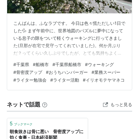
こんばんは、ふなラブです。 今日は色々慌ただしい1日で
した💦 まず午前中に、世界地図のパズルに夢中になって
いる息子の隙をついて軽くウォーキングに行ってきまし
た(旦那が在宅で見守ってくれていました)。何か月ぶり
だ？ってくらい久しぶりでしたが、とても気持ちよく歩
けました♪ウインドブレーカーを着ていったのですが、私
#
千葉県
#
船橋市
#
千葉県船橋市
#
ウォーキング
のはウインドをブレイクしてくれないタイプなので冷た
#
骨密度アップ
#
おうちハンバーガー
#
業務スーパー
い風がキツかったです(最早それはただの薄い上着…)。
#
ライター勉強会
#
ライター活動
#
イリオモテヤマネコ
ユキヤナギが満開でした 小学校では卒業式が行われてい
ました 本日のコース メダルをもえらえました✨ 帰宅する
と息子はまだ世界地図のパズルをやっていました（笑）
ネットで話題
もっと見る
そんなに夢中になるなんて、本…
5
ブックマーク
朝食抜きは骨に悪い 骨密度アップに
効く食事 - 日本経済新聞