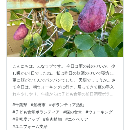
こんにちは、ふなラブです。 今日は雨の後のせいか、少
し暖かい1日でしたね。 私は昨日の飲酒のせいで寝坊し、
更に顔がむくんでパンパンでした。 天罰でしょうか… さ
て今日は、朝ウォーキングに行き、帰ってきて庭の手入
れを少しやり、午後からは子ども食堂の前日調理ボラン
ティアに参加してきました。 ウォーキングに行く時少し
#
千葉県
#
船橋市
#
ボランティア活動
風が強かったので、帽子を被らず出発。今日は「畑と住
#
子ども食堂ボランティア
#
森の食堂
#
ウォーキング
宅街コース」を歩いてきました。 民家の…多分ムベか
#
骨密度アップ
#
多肉植物
#
エケベリア
な？秋らしい果物です MyFunaでもお世話になっている
#
ユニフォーム支給
「ななちゃんのいちご畑」さん 現在はハウス前で自家栽