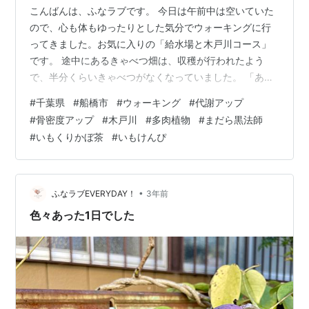
こんばんは、ふなラブです。 今日は午前中は空いていた
ので、心も体もゆったりとした気分でウォーキングに行
ってきました。お気に入りの「給水場と木戸川コース」
です。 途中にあるきゃべつ畑は、収穫が行われたよう
で、半分くらいきゃべつがなくなっていました。 「あの
小松菜はどうなったのかな？」と思い、探してみたら…
#
千葉県
#
船橋市
#
ウォーキング
#
代謝アップ
……… こ、小松菜ァァァーーー！！！ 周りのきゃべつは
#
骨密度アップ
#
木戸川
#
多肉植物
#
まだら黒法師
収穫されたのに、小松菜は打ち捨てられておりました…
#
いもくりかぼ茶
#
いもけんぴ
小松菜… もしかしたら白菜だったかも知れないけど、今
更遅いです（笑） システム園芸さんのハウスの近くの畑
に、オモチャウリがたくさんなっていました 本日もいい
お天気～！ 少し遠回りして、中学校…
•
ふなラブEVERYDAY！
3年前
色々あった1日でした