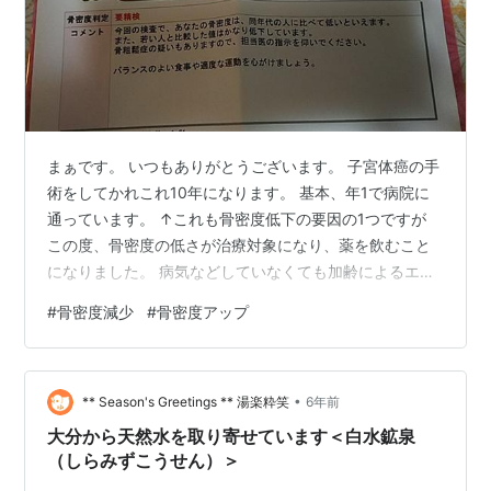
まぁです。 いつもありがとうございます。 子宮体癌の手
術をしてかれこれ10年になります。 基本、年1で病院に
通っています。 ↑これも骨密度低下の要因の1つですが
この度、骨密度の低さが治療対象になり、薬を飲むこと
になりました。 病気などしていなくても加齢によるエス
トロゲン（女性ホルモン）の 欠乏で骨形成が追い付かな
#
骨密度減少
#
骨密度アップ
くなってくる頃です。 若い人と比較した値が70％をきっ
たら治療が必要だとのことでした。 同世代と比較しても
71％はもう十分低いですよね。 これ以上骨がもろくなら
•
ないように、より食事に気を付けたいところです。 カル
** Season's Greetings ** 湯楽粋笑
6年前
シウムはもちろん、ビタミンD（キノコ類）、ビタミン
大分から天然水を取り寄せています＜白水鉱泉
K（納豆、緑色野菜） …
（しらみずこうせん）＞