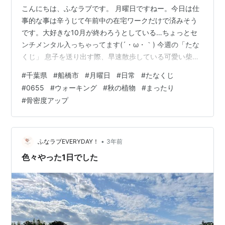
こんにちは、ふなラブです。 月曜日ですねー。今日は仕
事的な事は辛うじて午前中の在宅ワークだけで済みそう
です。大好きな10月が終わろうとしている…ちょっとセ
ンチメンタル入っちゃってます(´・ω・｀) 今週の「たな
くじ」 息子を送り出す際、早速散歩している可愛い柴犬
を見ましたよ！これで大吉！更に飼い主の方とも爽やか
#
千葉県
#
船橋市
#
月曜日
#
日常
#
たなくじ
な挨拶を交わすことができました。いい気分♪ 「たぬく
#
0655
#
ウォーキング
#
秋の植物
#
まったり
じ」も大吉でした めっちゃ大吉って（笑）週明けから幸
#
骨密度アップ
先いいですね！ 今日もしっかりと朝ヨガをやり、息子が
幼稚園バスに乗ってからウォーキングに行きました。
色々と迷いましたが今日は「畑コース」に決定。小学校
の前を通って、梨畑、大根畑、人参畑…
•
ふなラブEVERYDAY！
3年前
色々やった1日でした