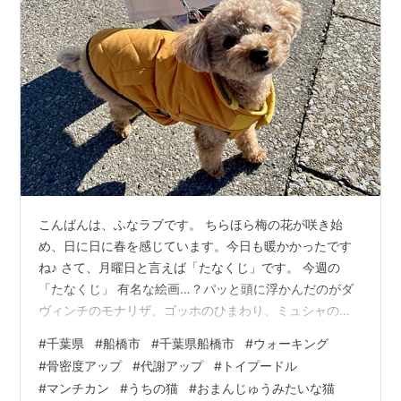
こんばんは、ふなラブです。 ちらほら梅の花が咲き始
め、日に日に春を感じています。今日も暖かかったです
ね♪ さて、月曜日と言えば「たなくじ」です。 今週の
「たなくじ」 有名な絵画…？パッと頭に浮かんだのがダ
ヴィンチのモナリザ、ゴッホのひまわり、ミュシャのゾ
ディアックでした。 でも今見たいのはピカソの「ゲルニ
#
千葉県
#
船橋市
#
千葉県船橋市
#
ウォーキング
カ」（なぜ？） 今週の「たぬくじ」 えっ、どういう
#
骨密度アップ
#
代謝アップ
#
トイプードル
事…？（笑） さて、またまた久しぶりにウォーキングに
#
マンチカン
#
うちの猫
#
おまんじゅうみたいな猫
行ってきました！予定があるので控えめに、と思ってい