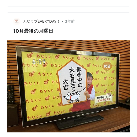
培の野菜や果物を全品100円にて販売中です。みかんもあ
ったよ！ ななちゃんのいち…
•
ふなラブEVERYDAY！
3年前
10月最後の月曜日