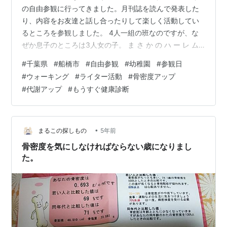
の自由参観に行ってきました。月刊誌を読んで発表した
り、内容をお友達と話し合ったりして楽しく活動してい
るところを参観しました。 4人一組の班なのですが、な
ぜか息子のところは3人女の子。 ま さ か の ハ ー レ ム
状 態 息子は気にせずガンガンに手を上げ、話し合いの時
#
千葉県
#
船橋市
#
自由参観
#
幼稚園
#
参観日
間もじゃんじゃん意見を述べていました。周りが見えて
#
ウォーキング
#
ライター活動
#
骨密度アップ
ないタイプぅ！なんかちょっと今後が心配です。 10月か
#
代謝アップ
#
もうすぐ健康診断
らはなんだかんだ行事も増え、冬休みまでは何かしら幼
稚園に行くことも多いです。3学期は3学期で短く、卒園
や小学校の入学準備もあったりして2月～5月くらいまで
多忙確定です(一昨年…
•
まるこの探しもの
5年前
骨密度を気にしなければならない歳になりまし
た。