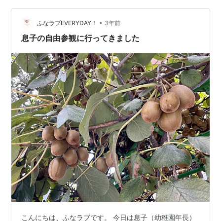
散歩、ウォーキング、ジョギングを楽しむ人とすれ違
い、川では亀がひなたぼっこしていたり、カモ…
•
ふなラブEVERYDAY！
3年前
息子の自由参観に行ってきました
こんにちは、ふなラブです。 今日は息子（幼稚園年長）