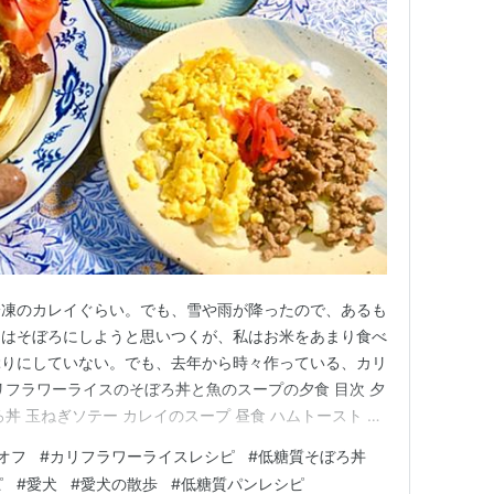
冷凍のカレイぐらい。でも、雪や雨が降ったので、あるも
肉はそぼろにしようと思いつくが、私はお米をあまり食べ
ぶりにしていない。でも、去年から時々作っている、カリ
リフラワーライスのそぼろ丼と魚のスープの夕食 目次 夕
丼 玉ねぎソテー カレイのスープ 昼食 ハムトースト リ
雪の日の犬のお散歩 夕食 カリフラワーライスのそぼろ丼
オフ
#
カリフラワーライスレシピ
#
低糖質そぼろ丼
ラワー・ジャガイモ） 〇合い挽き肉・卵・ごま油・だ
ピ
#
愛犬
#
愛犬の散歩
#
低糖質パンレシピ