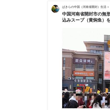
•
ぱきらの中国（河南省開封）生活
中国河南省開封市の無
込みスープ（黄焖鱼）