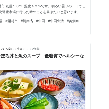
封市 気温１８℃ 湿度４２％です。明るい曇りの一日でし
文化遺産市場に行った時のことを書きたいと思います。
場
#
開封市
#
河南省
#
中国
#
中国生活
#
黄焖鱼
•
っても楽しく生きる～
2年前
そぼろ丼と魚のスープ 低糖質でヘルシーな