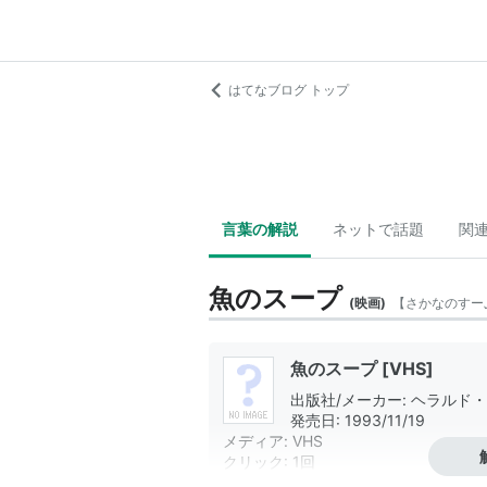
はてなブログ トップ
言葉の解説
ネットで話題
関
魚のスープ
(
映画
)
【
さかなのすー
魚のスープ [VHS]
出版社/メーカー:
ヘラルド・
発売日:
1993/11/19
メディア:
VHS
クリック
: 1回
この商品を含むブログ (3件) を見る