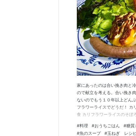
家にあったのは合い挽き肉と
ので献立を考える。合い挽き
ないのでもう１０年以上どん
フラワーライスでどうだ！ カ
食 カリフラワーライスのそぼろ
ンゴトースト ひとこと 雨、
#
料理
#
おうちごはん
#
糖質
〇カリフラワーライス（カリフ
#
魚のスープ
#
玉ねぎ レシ