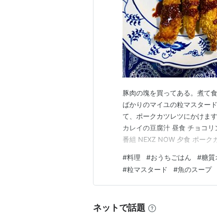
豚肉の塊を買ってある。煮て
ばかりのマイユの粒マスター
て、ポークカツレツにかけます
カレイの豆腐汁 昼食 チョコリ
番組 NEXZ NOW 夕食 
オイル 〇赤ワイン・ウスター
#
料理
#
おうちごはん
#
糖質
ト・バター・粒マスタード 赤ワ
#
粒マスタード
#
魚のスープ
ソース １５ｇ ケチャ…
ネットで話題