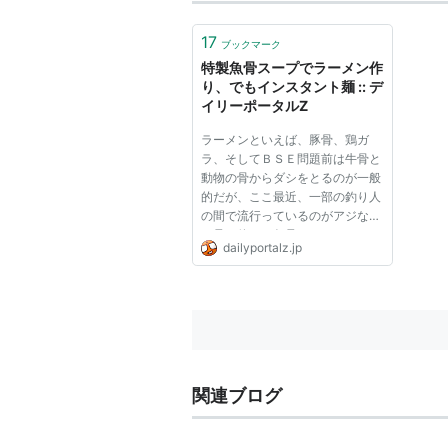
17
ブックマーク
特製魚骨スープでラーメン作
り、でもインスタント麺 :: デ
イリーポータルZ
ラーメンといえば、豚骨、鶏ガ
ラ、そしてＢＳＥ問題前は牛骨と
動物の骨からダシをとるのが一般
的だが、ここ最近、一部の釣り人
の間で流行っているのがアジなど
の骨を使った魚骨ラーメンであ
dailyportalz.jp
る。流行っているといっても知り
合いの釣り好きの日記で何回か見
かけただけなのだが。 魚骨ラー
メン、新鮮な魚さえ手に入ればス
ー...
関連ブログ