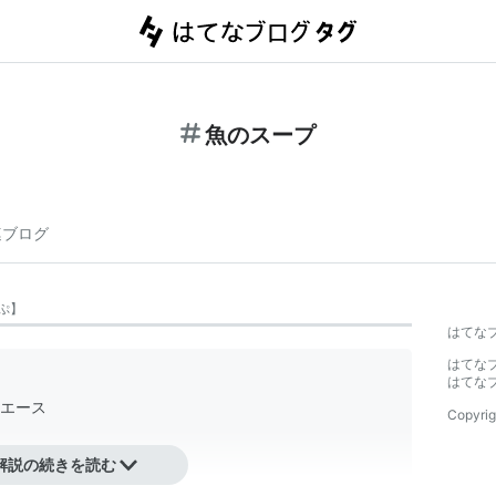
魚のスープ
連ブログ
ぷ
】
はてな
はてな
はてな
エース
Copyrig
解説の続きを読む