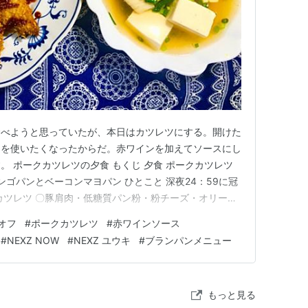
食べようと思っていたが、本日はカツレツにする。開けた
ドを使いたくなったからだ。赤ワインを加えてソースにし
。 ポークカツレツの夕食 もくじ 夕食 ポークカツレツ
ンゴパンとベーコンマヨパン ひとこと 深夜24：59に冠
ポークカツレツ 〇豚肩肉・低糖質パン粉・粉チーズ・オリーブ
ソース・ケチャップ1/2・コンソメスープの素・ラカン
オフ
#
ポークカツレツ
#
赤ワインソース
インマスタードソース 分量 赤ワイン ３０ｇ ウスター
#
NEXZ NOW
#
NEXZ ユウキ
#
ブランパンメニュー
もっと見る