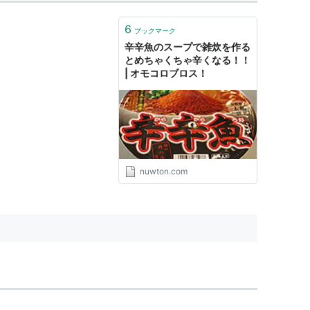
6
ブックマーク
辛辛魚のスープで雑炊を作る
とめちゃくちゃ辛くなる！！
| オモコロブロス！
nuwton.com