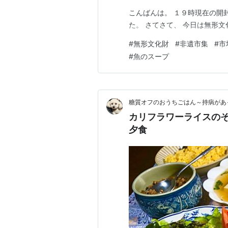
こんばんは。 １９時現在の開
た。 さてさて、 今日は無形
#
無形文化財
#
非遺市集
#
市
#
魚のスープ
糖質オフのおうちごはん～持病があ
カリフラワーライスの
夕食