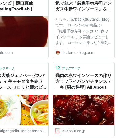
レシピ｜樋口直哉
気で並ぶ「厳選手巻寿司アン
velingFoodLab.)
ガス牛赤ワインソース」を実
食！｜風太郎の気ままログ
どうも。風太郎(@fuutarou_blog)
です。 ローソンの新商品より
「厳選手巻寿司 アンガス牛赤ワ
インソース-」を実食レビューし
ます。 ローソンに行ったら陳列
棚で一際目立っていたので、目が
ote.com
fuutarou-blog.com
合ってしまい購入しちゃいました
♪ ”厳選手巻寿司”とか、いかにも
高級そうな雰囲気を出しているじ
12
ックマーク
ブックマーク
ゃないですか。これはもう手に取
&大葉ジェノベーゼスパ
鶏肉の赤ワインソースの作り
っ...
ティ 牛モモタタキ赤ワ
方！フライパンでチキンステ
ソース セロリと梨のピ
ーキ [男の料理] All About
ス - 孤独のレシピ
rigarigarikuson.hatenablog.com
allabout.co.jp