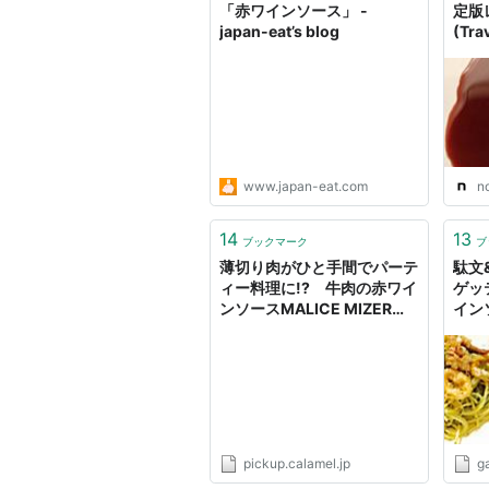
「赤ワインソース」 -
定版
japan-eat’s blog
(Tra
www.japan-eat.com
n
14
13
ブックマーク
ブ
薄切り肉がひと手間でパーテ
駄文
ィー料理に!? 牛肉の赤ワイ
ゲッ
ンソースMALICE MIZER風
イン
とは – よむよむカラメル
クル
pickup.calamel.jp
ga