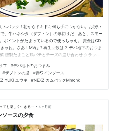
のカムバック！朝からドキドキ何も手につかない。お祝い
物で、牛ハネシタ（ザブトン）の厚切りだ！あと、スモー
。ポイントがたまっているので使っちゃえ。 資金はCD
きゃね。さあ！MVは？再生回数は？ デパ地下のおつま
惣菜 燻製たまごと鶏パテとチーズの盛り合わせ クラッカ
き 牛ステーキ ケーキは近所のケーキ屋さんで ひとこと
オフ
#
デパ地下のおつまみ
mchk 夕食 デパ地下のお惣菜 燻製たまごと鶏パテとチー
#
ザブトンの脂
#
赤ワインソース
XZ YUKI ユウキ
#
NEXZ カムバックMmchk
•
っても楽しく生きる～
4ヶ月前
ンソースの夕食