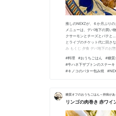
推しのNEXZが、６か月ぶり
メニューは、デパ地下の買い
クサーモンとチーズとパテと…
とライブのチケット代に回さな
み もくじ 夕食 デパ地下のお
ーカナッペ キノコのバター焼
#
料理
#
おうちごはん
#
糖質
おめでとうNEXZカムバックM
#
牛ハネ下ザブトンのステーキ
ズの盛り合わせ ○燻製たま…
#
キノコのバター包み焼
#
NE
糖質オフのおうちごはん～持病があ
リンゴの肉巻き 赤ワイ