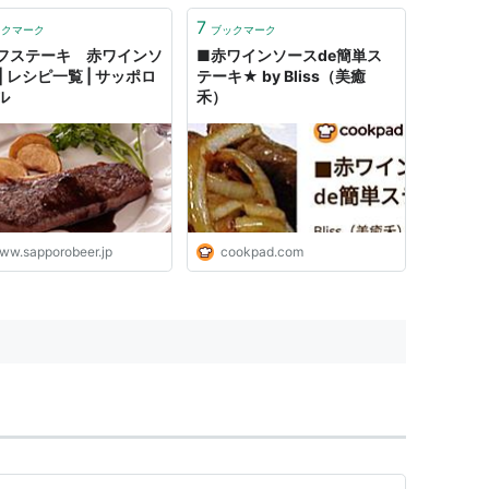
7
ックマーク
ブックマーク
フステーキ 赤ワインソ
■赤ワインソースde簡単ス
| レシピ一覧 | サッポロ
テーキ★ by Bliss（美癒
ル
禾）
ww.sapporobeer.jp
cookpad.com