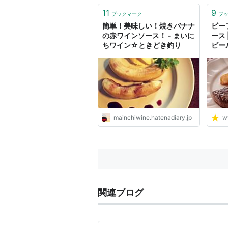
11
9
ブックマーク
ブ
簡単！美味しい！焼きバナナ
ビー
の赤ワインソース！ - まいに
ース 
ちワイン☆ときどき釣り
ビー
mainchiwine.hatenadiary.jp
w
関連ブログ