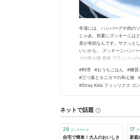
冬場には、ハンバーグや肉の
じゃあ、初夏にズッキーニは
菜が有効なんです。サクっと
いいかも。 ズッキーニハンバー
マの和え物 昼食 ブランパンの
店に登場 夕食 ズッキーニハ
#
料理
#
おうちごはん
#
糖質
パン粉・牛乳・塩・コショウ・
#
三つ葉とカニカマの和え物
ン・フォンドボー・ケチャップ1
#
Stray Kids フィッリクス ゴ
ネットで話題
29
17
ブックマーク
ブ
自宅で簡単！大人のおいしさ
家庭