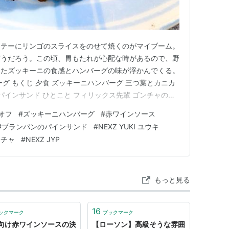
ソテーにリンゴのスライスをのせて焼くのがマイブーム。
どうだろう。この頃、胃もたれが心配な時があるので、野
したズッキーニの食感とハンバーグの味が浮かんでくる。
グ もくじ 夕食 ズッキーニハンバーグ 三つ葉とカニカ
パインサンド ひとこと フィリックス先輩 ゴンチャのお
ンバーグ 〇合い挽き肉・玉ねぎ・ズッキーニ・卵・低糖質
オフ
#
ズッキーニハンバーグ
#
赤ワインソース
ナツメグ・オリーブオイル 〇赤ワインソース：赤ワイ
#
ブランパンのパインサンド
#
NEXZ YUKI ユウキ
/2・ソ…
ンチャ
#
NEXZ JYP
もっと見る
16
ックマーク
ブックマーク
向け赤ワインソースの決
【ローソン】高級そうな雰囲