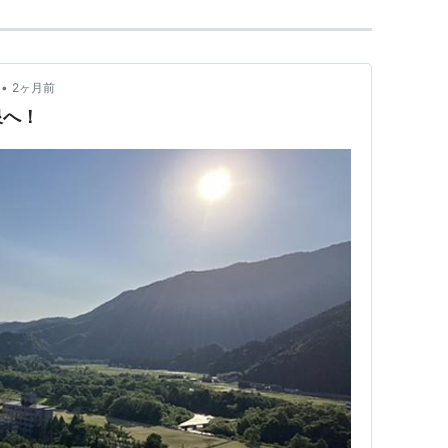
•
2ヶ月前
泉へ！