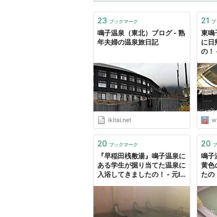
23
21
ブックマーク
ブ
鳴子温泉（東北）ブログ - 熟
東鳴
年夫婦の温泉旅日記
に日
の！ 
ikitai.net
w
20
20
ブックマーク
『早稲田桟敷湯』鳴子温泉に
鳴子
ある学生が掘り当てた温泉に
黄色
入浴してきましたの！ - 元IT
たの！
土方の供述