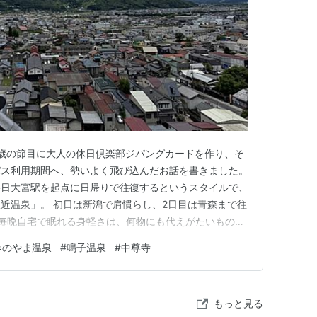
する、
JR東日本
の駅。→
鳴子温泉駅
5歳の節目に大人の休日倶楽部ジパングカードを作り、そ
パス利用期間へ、勢いよく飛び込んだお話を書きました。
毎日大宮駅を起点に日帰りで往復するというスタイルで、
近温泉」。 初日は新潟で肩慣らし、2日目は青森まで往
毎晩自宅で眠れる身軽さは、何物にも代えがたいもので
かみのやま温泉、4日目の鳴子温泉、そして最終日の平
みのやま温泉
#
鳴子温泉
#
中尊寺
!」も、この後半で起きたのでした。 【3日目】かみの
ほっとひと息 3…
もっと見る