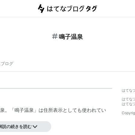
鳴子温泉
連ブログ
はてな
はてな
はてな
泉
。「
鳴子温泉
」は住所表示としても使われてい
Copyrig
ある。→
解説の続きを読む
鳴子温泉郷