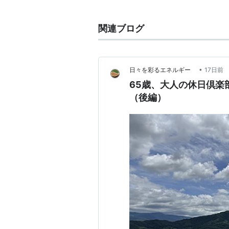
共同湯
関連ブログ
滝の湯
千年の歴史を持つ古湯。
•
日々を彩るエネルギー
17日前
入湯料
大人150円、子供100円
65歳、大人の休日倶楽
（後編）
営業時間
7:30〜22:00
泉質
酸性含明ばん・緑ばん・芒
早稲田桟敷湯
早稲田大学
の学生が掘り当てた温泉
平成10年に
早稲田大学
石山修武教
入湯料
大人 530 円、子供 320 円
営業時間
8:30〜22:00