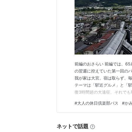
泉質
含食塩・芒硝泉
鳴子温泉駅 JR東日本
宮城県大崎市鳴子温泉字湯元
に存在
○
リスト::温泉
○
リスト
：
駅キーワード
前編のおさらい 前編では、6
の翌週に控えていた第一回の
我が家は大宮。宿は取らず、
テーマは「駅近グルメ」と「駅
復3時間超の大遠征。それでも
した。 さて後編は、3日目の
#
大人の休日倶楽部パス
#
か
泉。この旅いちばんの「まさか
やま温泉 ― 城下町の温泉で、
ネットで話題