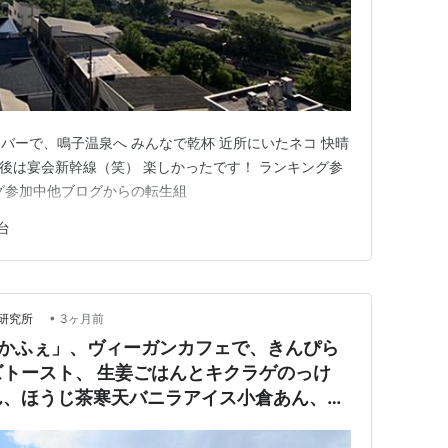
バーで、鳴子温泉へ みんなで乾杯 近所にいたネコ 快晴
の後は宴会新幹線（笑） 楽しかったです！ ランキング参
グ参加中他ブログからの転生組
台
•
合研究所
3ヶ月前
ジかふぇ」、ヴィーガンカフェで、きんぴら
トースト、 生姜ごはんとキクラゲのっけ
ん、ほうじ茶寒天バニラアイス小倉あん、り
ピザ、コーヒー