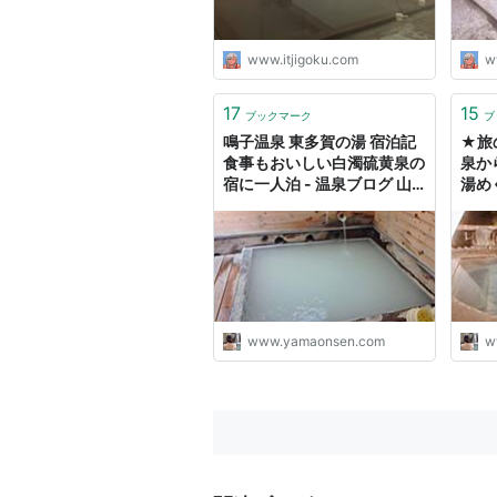
www.itjigoku.com
w
17
15
ブックマーク
ブ
鳴子温泉 東多賀の湯 宿泊記
★旅
食事もおいしい白濁硫黄泉の
泉か
宿に一人泊 - 温泉ブログ 山
湯め
と温泉のきろく
かっ
泉ブ
www.yamaonsen.com
w