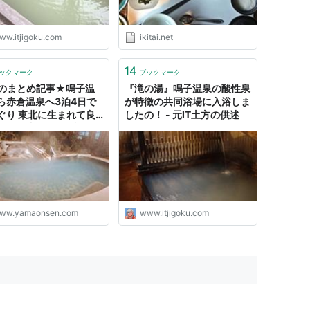
ww.itjigoku.com
ikitai.net
14
ックマーク
ブックマーク
のまとめ記事★鳴子温
『滝の湯』鳴子温泉の酸性泉
ら赤倉温泉へ3泊4日で
が特徴の共同浴場に入浴しま
ぐり 東北に生まれて良
したの！ - 元IT土方の供述
た！帰省のついで旅 - 温
ログ 山と温泉のきろく
ww.yamaonsen.com
www.itjigoku.com