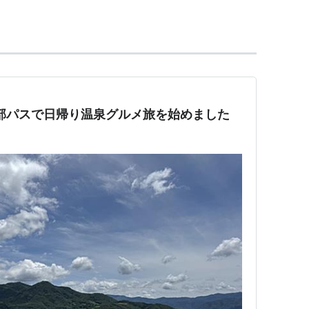
部パスで日帰り温泉グルメ旅を始めました
硝硫化水素泉
で、「早稲田湯」と呼ばれ親しまれていた共同湯。
授の設計で改築し、「早稲田桟敷湯」に改名した。