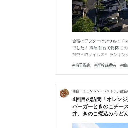
合宿のアフターはいつものメン
でした！ 潟沼 仙台で乾杯 こ
加中＊猫タイムズ＊ ランキン
#
鳴子温泉
#
新幹線呑み
#
仙
仙台・ミュンヘン・レストラン総
4回目の訪問「オレン
バーガーときのこチーズ
丼、きのこ煮込みうど
んごと木の実のおやつ