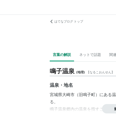
はてなブログ トップ
言葉の解説
ネットで話題
関
鳴子温泉
(
地理
)
【
なるこおんせん
】
温泉・地名
宮城県
大崎市
（旧
鳴子町
）にある
温
る。
鳴子温泉郷
内の温泉を指すことも