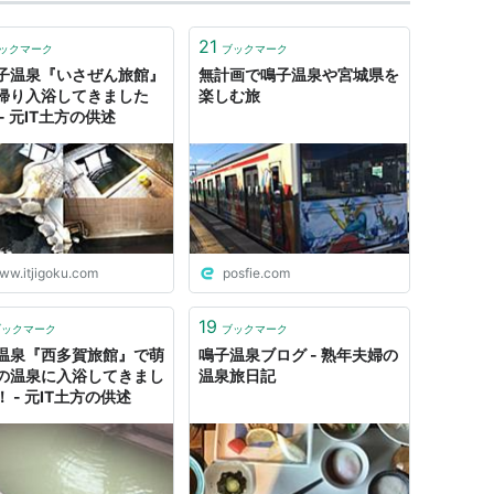
21
ックマーク
ブックマーク
子温泉『いさぜん旅館』
無計画で鳴子温泉や宮城県を
帰り入浴してきました
楽しむ旅
- 元IT土方の供述
ww.itjigoku.com
posfie.com
19
ブックマーク
ブックマーク
温泉『西多賀旅館』で萌
鳴子温泉ブログ - 熟年夫婦の
の温泉に入浴してきまし
温泉旅日記
 - 元IT土方の供述